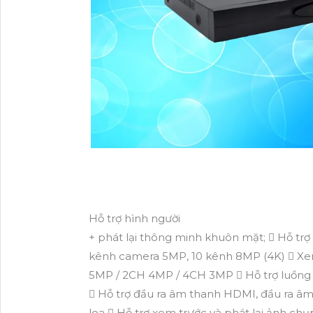
Hỗ trợ hình người
+ phát lại thông minh khuôn mặt;  Hỗ trợ 
kênh camera 5MP, 10 kênh 8MP (4K)  Xem 
5MP / 2CH 4MP / 4CH 3MP  Hỗ trợ luồng k
 Hỗ trợ đầu ra âm thanh HDMI, đầu ra âm
loa  Hỗ trợ xem trước và phát lại ảnh chụ