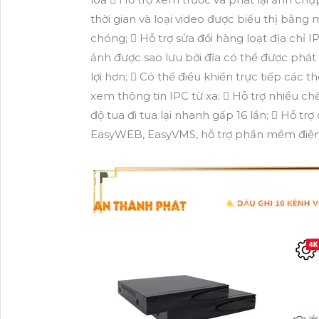
thời gian và loại video được biểu thị bằng
chóng;  Hỗ trợ sửa đổi hàng loạt địa chỉ 
ảnh được sao lưu bởi đĩa có thể được phát l
lợi hơn;  Có thể điều khiển trực tiếp các t
xem thông tin IPC từ xa;  Hỗ trợ nhiều chế
độ tua đi tua lại nhanh gấp 16 lần;  Hỗ t
EasyWEB, EasyVMS, hỗ trợ phần mềm điện t