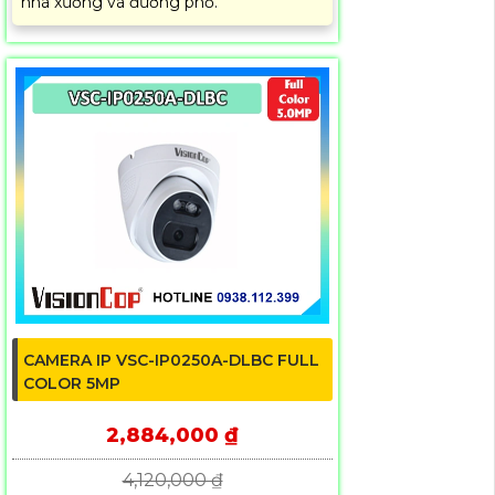
nhà xưởng và đường phố.
CAMERA IP VSC-IP0250A-DLBC FULL
COLOR 5MP
2,884,000 ₫
4,120,000 ₫