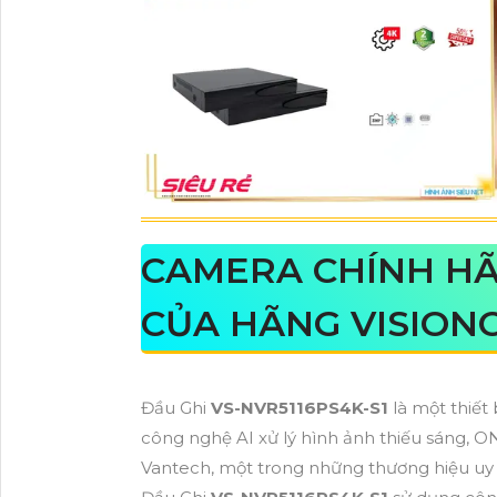
CAMERA CHÍNH H
CỦA HÃNG VISION
Đầu Ghi
VS-NVR5116PS4K-S1
là một thiết
công nghệ AI xử lý hình ảnh thiếu sáng, O
Vantech, một trong những thương hiệu uy tí