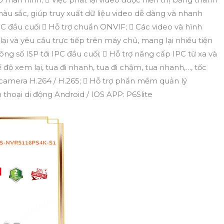
 màu sắc, giúp truy xuất dữ liệu video dễ dàng và nhanh
IPC đầu cuối  Hỗ trợ chuẩn ONVIF;  Các video và hình
ại và yêu cầu trực tiếp trên máy chủ, mang lại nhiều tiện
hông số ISP tới IPC đầu cuối;  Hỗ trợ nâng cấp IPC từ xa và
 độ xem lại, tua đi nhanh, tua đi chậm, tua nhanh,…, tốc
rợ camera H.264 / H.265;  Hỗ trợ phần mềm quản lý
hoại di động Android / IOS APP: P6Slite