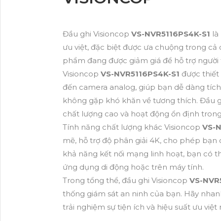
Đầu ghi Visioncop
VS-NVR5116PS4K-S1
là
ưu việt, đặc biệt được ưa chuộng trong cả
phẩm đang được giảm giá để hỗ trợ người 
Visioncop
VS-NVR5116PS4K-S1
được thiết
đến camera analog, giúp bạn dễ dàng tíc
không gặp khó khăn về tương thích. Đầu gh
chất lượng cao và hoạt động ổn định trong
Tính năng chất lượng khác Visioncop
VS-
mẽ, hỗ trợ độ phân giải 4K, cho phép bạn qu
khả năng kết nối mạng linh hoạt, bạn có 
ứng dụng di động hoặc trên máy tính.
Trong tổng thể, đầu ghi Visioncop
VS-NVR
thống giám sát an ninh của bạn. Hãy nhan
trải nghiệm sự tiện ích và hiệu suất ưu việ