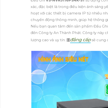
Đầu Ghi
VS-NVR5116PS4K-S1
sử dụng công
xác, đặc biệt là trong điều kiện ánh sáng 
hoạt với các thiết bị camera IP từ nhiều 
chuyển động thông minh, giúp hệ thống gi
Nếu bạn quan tâm đến sản phẩm Đầu Gh
đến Công ty An Thành Phát. Công ty này c
đẳng cấp
lượng cao và uy tín. 🎛
sẽ cung c