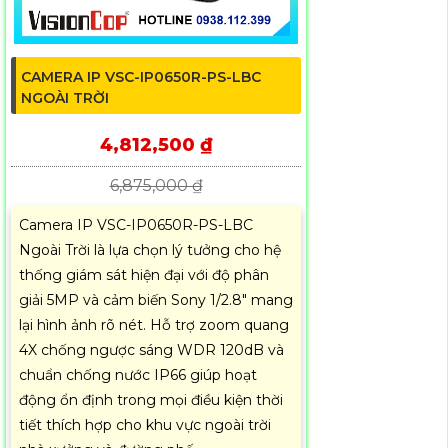
CAMERA IP VSC-IP0650R-PS-LBC
NGOÀI TRỜI
4,812,500 ₫
6,875,000 ₫
Camera IP VSC-IP0650R-PS-LBC
Ngoài Trời là lựa chọn lý tưởng cho hệ
thống giám sát hiện đại với độ phân
giải 5MP và cảm biến Sony 1/2.8" mang
lại hình ảnh rõ nét. Hỗ trợ zoom quang
4X chống ngược sáng WDR 120dB và
chuẩn chống nước IP66 giúp hoạt
động ổn định trong mọi điều kiện thời
tiết thích hợp cho khu vực ngoài trời