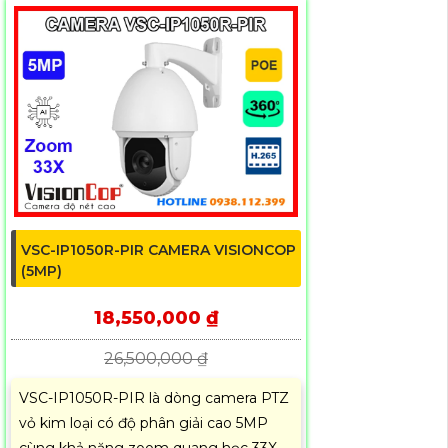
VSC-IP1050R-PIR CAMERA VISIONCOP
(5MP)
18,550,000 ₫
26,500,000 ₫
VSC-IP1050R-PIR là dòng camera PTZ
vỏ kim loại có độ phân giải cao 5MP