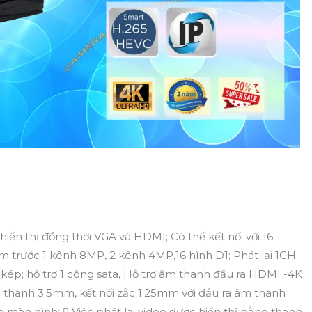
hiển thị đồng thời VGA và HDMI; Có thể kết nối với 16
trước 1 kênh 8MP, 2 kênh 4MP,16 hình D1; Phát lại 1CH
ép; hỗ trợ 1 công sata, Hỗ trợ âm thanh đầu ra HDMI -4K
 thanh 3.5mm, kết nối zắc 1.25mm với đầu ra âm thanh
p màn hình;  Việc phát lại video được hiển thị bằng thanh