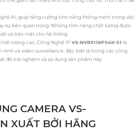
n có thể giám sát nhiều khu vực cùng một lúc một cách dễ
hệ AI, giúp tăng cường tính năng thông minh trong việc
hay sự kiện quan trọng. Những tính năng chất lượng được
m sát và bảo mật cho hệ thống.
P chất lượng cao, Công Nghệ IP
VS-NVR5116PS4K-S1
là
 ninh và video surveillance, đặc biệt là trong các công
hát để trải nghiệm và sử dụng sản phẩm này.
ỤNG CAMERA VS-
ẢN XUẤT BỞI HÃNG