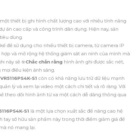
 một thiết bị ghi hình chất lượng cao với nhiều tính năng
 dự án cao cấp và công trình dân dụng. Hiện nay, sản
tiêu dùng.
 kế để sử dụng cho nhiều thiết bị camera, từ camera IP
h hợp và mở rộng hệ thống giám sát an ninh của mình mà
i này sẽ ☣️
Chắc chắn rằng
hình ảnh ghi được sắc nét,
 mọi điều kiện ánh sáng.
NVR5116PS4K-S1
còn có khả năng lưu trữ dữ liệu mạnh
ản lý và xem lại video một cách chi tiết và rõ ràng. Với
thể theo dõi hình ảnh từ xa một cách dễ dàng thông qua
5116PS4K-S1
là một lựa chọn xuất sắc để nâng cao hệ
h tay sở hữu sản phẩm này trong thời điểm giảm giá để
t mà nó mang lại.