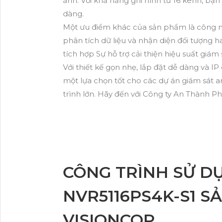
ảnh. Với khả năng ghi hình từ 16 kênh, bạ
dàng.
Một ưu điểm khác của sản phẩm là công ng
phân tích dữ liệu và nhận diện đối tượng 
tích hợp Sự hỗ trợ cải thiện hiệu suất giá
Với thiết kế gọn nhẹ, lắp đặt dễ dàng và I
một lựa chọn tốt cho các dự án giám sát an
trình lớn. Hãy đến với Công ty An Thành P
CÔNG TRÌNH SỬ D
NVR5116PS4K-S1 S
VISIONCOP