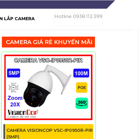
Hotline 0938.112.399
N LẮP CAMERA
CAMERA GIÁ RẺ KHUYẾN MÃI
CAMERA VISIONCOP VSC-IP0950R-PIR
(5MP)