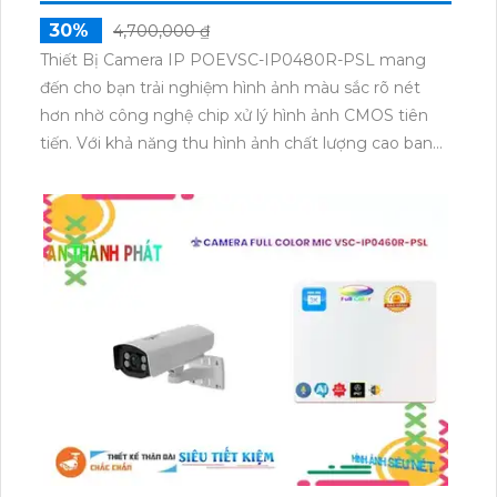
30%
4,700,000 ₫
Thiết Bị Camera IP POEVSC-IP0480R-PSL mang
đến cho bạn trải nghiệm hình ảnh màu sắc rõ nét
hơn nhờ công nghệ chip xử lý hình ảnh CMOS tiên
tiến. Với khả năng thu hình ảnh chất lượng cao ban
đêm ở khoảng cách 10m nhờ công nghệ Hồng
Ngoại, camera này giúp bạn quan sát mọi góc độ
trong mọi điều kiện ánh sáng. Sử dụng IP POE để
truyền tải hình ảnh qua mạng màu sắc sáng đẹp 8.0
MP và lưu trữ lâu hơn với hệ thống nén dữ liệu
H.265+/H.265/H.264+/H.264. Ngoài ra, công nghệ nhìn
đêm chất lượng Starlight còn giúp camera hoạt
động hiệu quả trong điều kiện ánh sáng yếu, đảm
bảo bạn không bỏ lỡ bất kỳ chi tiết nào quan trọng.