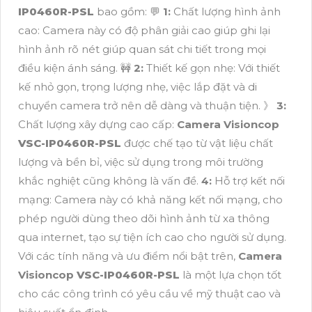
IP0460R-PSL
bao gồm: 💬
1:
Chất lượng hình ảnh
cao: Camera này có độ phân giải cao giúp ghi lại
hình ảnh rõ nét giúp quan sát chi tiết trong mọi
điều kiện ánh sáng. 🚧
2:
Thiết kế gọn nhẹ: Với thiết
kế nhỏ gọn, trọng lượng nhẹ, việc lắp đặt và di
chuyển camera trở nên dễ dàng và thuận tiện. 》
3:
Chất lượng xây dựng cao cấp:
Camera Visioncop
VSC-IP0460R-PSL
được chế tạo từ vật liệu chất
lượng và bền bỉ, việc sử dụng trong môi trường
khắc nghiệt cũng không là vấn đề.
4:
Hỗ trợ kết nối
mạng: Camera này có khả năng kết nối mạng, cho
phép người dùng theo dõi hình ảnh từ xa thông
qua internet, tạo sự tiện ích cao cho người sử dụng.
Với các tính năng và ưu điểm nổi bật trên,
Camera
Visioncop
VSC-IP0460R-PSL
là một lựa chọn tốt
cho các công trình có yêu cầu về mỹ thuật cao và