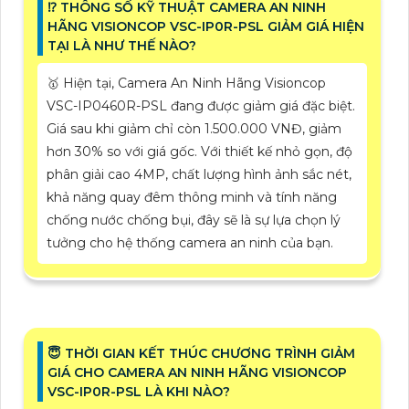
⁉️ THÔNG SỐ KỸ THUẬT CAMERA AN NINH
HÃNG VISIONCOP VSC-IP0R-PSL GIẢM GIÁ HIỆN
TẠI LÀ NHƯ THẾ NÀO?
🥇 Hiện tại, Camera An Ninh Hãng Visioncop
VSC-IP0460R-PSL đang được giảm giá đặc biệt.
Giá sau khi giảm chỉ còn 1.500.000 VNĐ, giảm
hơn 30% so với giá gốc. Với thiết kế nhỏ gọn, độ
phân giải cao 4MP, chất lượng hình ảnh sắc nét,
khả năng quay đêm thông minh và tính năng
chống nước chống bụi, đây sẽ là sự lựa chọn lý
tưởng cho hệ thống camera an ninh của bạn.
😇 THỜI GIAN KẾT THÚC CHƯƠNG TRÌNH GIẢM
GIÁ CHO CAMERA AN NINH HÃNG VISIONCOP
VSC-IP0R-PSL LÀ KHI NÀO?