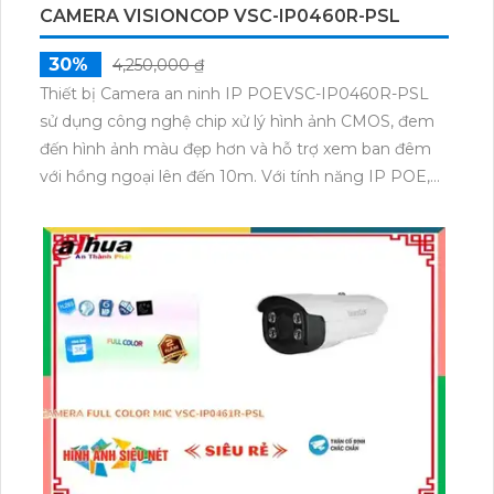
CAMERA VISIONCOP VSC-IP0460R-PSL
30%
4,250,000 ₫
Thiết bị Camera an ninh IP POEVSC-IP0460R-PSL
sử dụng công nghệ chip xử lý hình ảnh CMOS, đem
đến hình ảnh màu đẹp hơn và hỗ trợ xem ban đêm
với hồng ngoại lên đến 10m. Với tính năng IP POE,
camera đảm bảo chất lượng hình ảnh sắc nét với độ
phân giải Ultra 4k lite và hỗ trợ các chuẩn nén video
H.265+/H.265/H.264+/H.264 Starlight.