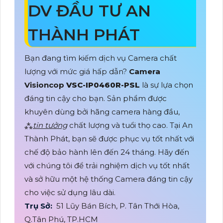
DV ĐẦU TƯ AN
THÀNH PHÁT
Bạn đang tìm kiếm dịch vụ Camera chất
lượng với mức giá hấp dẫn?
Camera
Visioncop
VSC-IP0460R-PSL
là sự lựa chọn
đáng tin cậy cho bạn. Sản phẩm được
khuyên dùng bởi hãng camera hàng đầu,
⁂
tin tưởng
chất lượng và tuổi thọ cao. Tại An
Thành Phát, bạn sẽ được phục vụ tốt nhất với
chế độ bảo hành lên đến 24 tháng. Hãy đến
với chúng tôi để trải nghiệm dịch vụ tốt nhất
và sở hữu một hệ thống Camera đáng tin cậy
cho việc sử dụng lâu dài.
Trụ Sở:
51 Lũy Bán Bích, P. Tân Thới Hòa,
Q.Tân Phú, TP.HCM