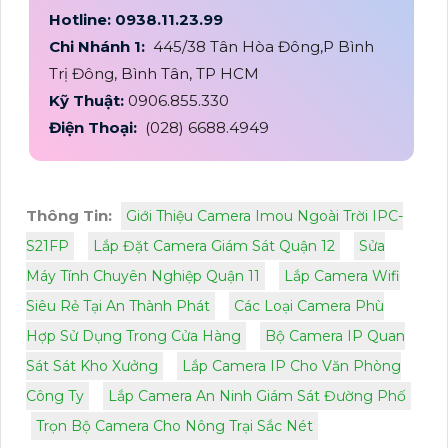
Hotline: 0938.11.23.99
Chi Nhánh 1:
445/38 Tân Hòa Đông,P Bình
Trị Đông, Bình Tân, TP HCM
Kỹ Thuật:
0906.855.330
Điện Thoại:
(028) 6688.4949
Thông Tin:
Giới Thiệu Camera Imou Ngoài Trời IPC-
S21FP
Lắp Đặt Camera Giám Sát Quận 12
Sửa
Máy Tính Chuyên Nghiệp Quận 11
Lắp Camera Wifi
Siêu Rẻ Tại An Thành Phát
Các Loại Camera Phù
Hợp Sử Dụng Trong Cửa Hàng
Bộ Camera IP Quan
Sát Sát Kho Xưởng
Lắp Camera IP Cho Văn Phòng
Công Ty
Lắp Camera An Ninh Giám Sát Đường Phố
Trọn Bộ Camera Cho Nông Trại Sắc Nét