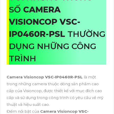
SỐ
CAMERA
VISIONCOP
VSC-
IP0460R-PSL
THƯỜNG
DỤNG NHỮNG CÔNG
TRÌNH
Camera Visioncop
VSC-IP0460R-PSL
là một
trong những camera thuộc dòng sản phẩm cao
cấp của Visioncop, được thiết kế với mục đích cao
cấp và sử dụng trong công trình có yêu cầu về mỹ
thuật và hiệu suất cao.
Điểm nổi bật của
Camera Visioncop
VSC-