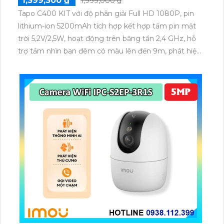
1,399,300 ₫
1,999,000 ₫
Tapo C400 KIT với độ phân giải Full HD 1080P, pin
lithium-ion 5200mAh tích hợp kết hợp tấm pin mặt
trời 5,2V/2,5W, hoạt động trên băng tần 2,4 GHz, hỗ
trợ tầm nhìn ban đêm có màu lên đến 9m, phát hiện
chuyển động và con người bằng AI, đồng thời lưu trữ
dữ liệu qua thẻ microSD lên đến 512GB.