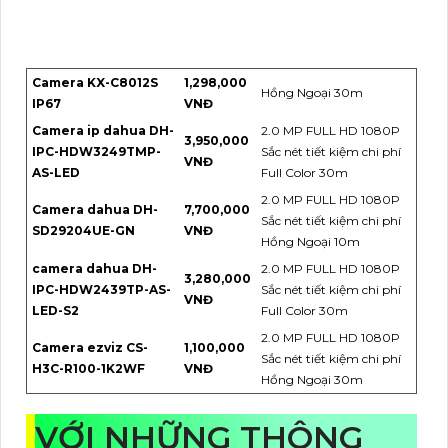
Camera KX-C8012S
1,298,000
Hồng Ngoại 30m
IP67
VNĐ
Camera ip dahua DH-
2.0 MP FULL HD 1080P
3,950,000
IPC-HDW3249TMP-
Sắc nét tiết kiệm chi phí
VNĐ
AS-LED
Full Color 30m
2.0 MP FULL HD 1080P
Camera dahua DH-
7,700,000
Sắc nét tiết kiệm chi phí
SD29204UE-GN
VNĐ
Hồng Ngoại 10m
camera dahua DH-
2.0 MP FULL HD 1080P
3,280,000
IPC-HDW2439TP-AS-
Sắc nét tiết kiệm chi phí
VNĐ
LED-S2
Full Color 30m
2.0 MP FULL HD 1080P
Camera ezviz CS-
1,100,000
Sắc nét tiết kiệm chi phí
H3C-R100-1K2WF
VNĐ
Hồng Ngoại 30m
VỚI NHỮNG THÔNG