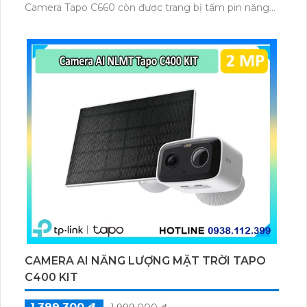
Camera Tapo C660 còn được trang bị tấm pin năng
lượng mặt trời 5.2V 2.5W, tích hợp AI phát hiện người,
thú cưng, phương tiện, lưu trữ thẻ microSD tối đa 512
GB.
CAMERA AI NĂNG LƯỢNG MẶT TRỜI TAPO
C400 KIT