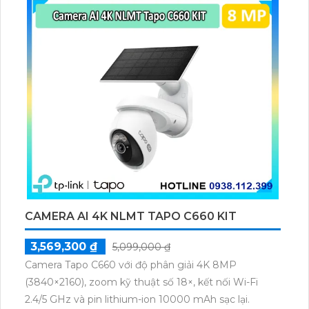
CAMERA AI 4K NLMT TAPO C660 KIT
3,569,300 ₫
5,099,000 ₫
Camera Tapo C660 với độ phân giải 4K 8MP
(3840×2160), zoom kỹ thuật số 18×, kết nối Wi-Fi
2.4/5 GHz và pin lithium-ion 10000 mAh sạc lại.