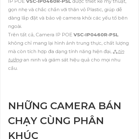
IP POE
VSC-IP0460R-PSL
được thiết kế mỹ thuật,
gọn nhẹ và chắc chắn với thân vỏ Plastic, giúp dễ
dàng lắp đặt và bảo vệ camera khỏi các yếu tố bên
ngoài.
Trên tất cả, Camera IP POE
VSC-IP0460R-PSL
không chỉ mang lại hình ảnh trung thực, chất lượng
mà còn tích hợp đa dạng tính năng hiện đại, ⁂
tin
tưởng
an ninh và giám sát hiệu quả cho mọi nhu
cầu.
NHỮNG CAMERA BÁN
CHẠY CÙNG PHÂN
KHÚC