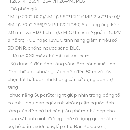
H.265+/H.265/H.264+/H.264/MJPEG
- Độ phân giải
6MP(3200*1800)/5MP(2880*1616)/4MP(2560*1440)/
3MP(2304*1296)/2MP(1920*1080) Sử dụng ống kính
2.8 mm vơi F1.0 Tich Hợp MIC thu âm Nguồn DC12V
& hỗ trợ POE hoặc 12VDC tính năng giảm nhiễu số
3D DNR, chống ngược sáng BLC,
- Hỗ trợ P2P máy chủ đặt tại việt nam
- Sử dụng 4 đèn ánh sáng vàng ấm công xuất lớn
đèn chiếu xa khoảng cách nên đến 80m với tùy
chọn tắt bất đèn khi không cần sử dụng đèn trợ
sáng
. chức năng SuperStarlight giúp nhìn trong bóng tối
có màu như ban ngày mà không cần nguồn ánh
sáng của đèn hỗ trợ nào (sản phẩm phù hợp cho
quan sát anh ninh đường phố sử dụng quan sát cho
ao, hồ ,đầm, vườn cây, lắp cho Bar, Karaoke....)