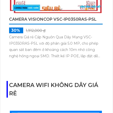
CAMERA VISIONCOP VSC-IP0350RAS-PSL
30%
1,912,000 ₫
Camera Giá rẻ Cấp Nguồn Qua Dây Mạng VSC-
IP0350RAS-PSL với độ phân giải 5.0 MP, cho phép
quan sát ban đêm ở khoảng cách 10m nhờ công
nghệ hồng ngoại SMD. Thiết kế IP POE, lắp đặt dễ
dàng ngoài trời, thân camera bằng plastic giúp
chống thấm, chống ẩm. Camera này còn tích hợp
công nghệ AI đem lại hiệu suất sử dụng cao và hình
ảnh rõ nét.
CAMERA WIFI KHÔNG DÂY GIÁ
RẺ