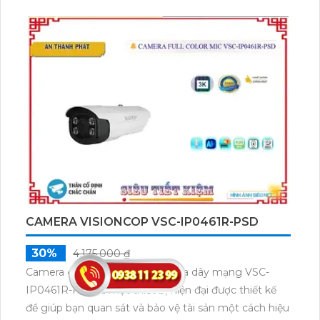
camera đảm bảo chất lượng hình ảnh sắc nét với độ
phân giải Ultra 4k lite và hỗ trợ các chuẩn nén video
H.265+/H.265/H.264+/H.264 Starlight.
CAMERA VISIONCOP VSC-IP0461R-PSD
30%
4,175,000 ₫
Camera giám sát cấp nguồn qua dây mạng VSC-
IP0461R-PSD là một thiết bị hiện đại được thiết kế
để giúp bạn quan sát và bảo vệ tài sản một cách hiệu