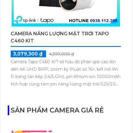
CAMERA NĂNG LƯỢNG MẶT TRỜI TAPO
C460 KIT
3,079,300 ₫
4,399,000 ₫
Camera Tapo C460 KIT sở hữu độ phân giải cao lên
đến 4K UHD 8MP, zoom kỹ thuật số 16×, kết nối Wi-
Fi băng tần kép 2.4/5 GHz, pin lithium-ion 10000mAh
tích hợp cùng tấm pin năng lượng mặt trời 5.2V/2.5W.
Tapo C460 KIT cũng hỗ trợ quan sát ban đêm màu
với cảm biến Starlight, tầm nhìn lên đến 15 m.
SẢN PHẨM CAMERA GIÁ RẺ