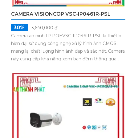
CAMERA VISIONCOP VSC-IP0461R-PSL
30%
3,640,000 ₫
Camera an ninh IP POEVSC-IP0461R-PSL là thiết bị
hiện đại sử dụng công nghệ xử lý hình ảnh CMOS,
mang lại chất lượng hình ảnh đẹp và sắc nét. Camera
này cung cấp khả năng xem ban đêm thông qua
công nghệ hồng ngoại, giúp quan sát trong điều kiện
thiếu sáng và khoảng cách lên đến 10m. Với IP POE,
việc cấu hình và sử dụng camera trở nên thuận tiện
hơn bao giờ hết. Hơn nữa, sản phẩm hỗ trợ chất
lượng hình ảnh Ultra 4k lite với các định dạng nén
tiên tiến như H.265+/H.265/H.264+/H.264, mang đến
trải nghiệm giám sát an ninh tối ưu. Đặc biệt, công
nghệ Starlight giúp camera hoạt động hiệu quả
trong mọi điều kiện ánh sáng, từ ban ngày đến ban
đêm.