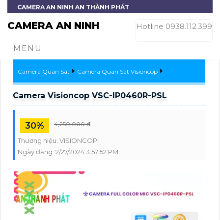
CAMERA AN NINH AN THÀNH PHÁT
CAMERA AN NINH
Hotline 0938.112.399
MENU
Camera Quan Sát
Camera Quan Sát Visioncop
Camera Visioncop VSC-IP0460R-PSL
30%
4,250,000 ₫
Thương hiệu:
VISIONCOP
Ngày đăng:
2/27/2024 3:57:52 PM