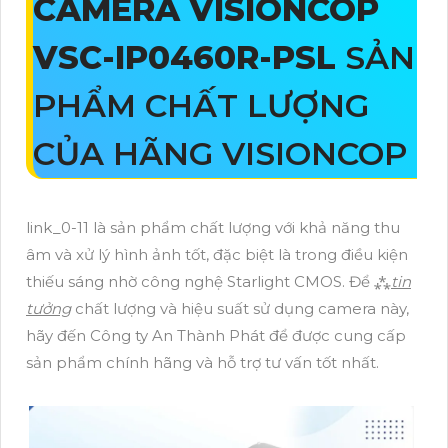
CAMERA VISIONCOP
VSC-IP0460R-PSL
SẢN
PHẨM CHẤT LƯỢNG
CỦA HÃNG VISIONCOP
link_0-11 là sản phẩm chất lượng với khả năng thu
âm và xử lý hình ảnh tốt, đặc biệt là trong điều kiện
thiếu sáng nhờ công nghệ Starlight CMOS. Để ⁂
tin
tưởng
chất lượng và hiệu suất sử dụng camera này,
hãy đến Công ty An Thành Phát để được cung cấp
sản phẩm chính hãng và hỗ trợ tư vấn tốt nhất.