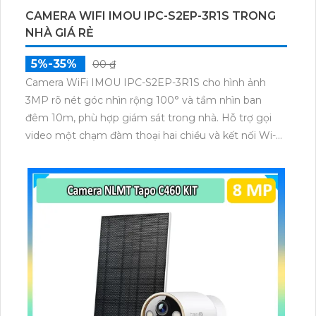
CAMERA WIFI IMOU IPC-S2EP-3R1S TRONG
NHÀ GIÁ RẺ
5%-35%
00 ₫
Camera WiFi IMOU IPC-S2EP-3R1S cho hình ảnh
3MP rõ nét góc nhìn rộng 100° và tầm nhìn ban
đêm 10m, phù hợp giám sát trong nhà. Hỗ trợ gọi
video một chạm đàm thoại hai chiều và kết nối Wi-Fi
ổn định giúp quan sát từ xa. Lưu trữ linh hoạt qua thẻ
microSD tối đa 256GB hoặc lưu đám mây dễ lắp đặt
cho gia đình và văn phòng nhỏ.