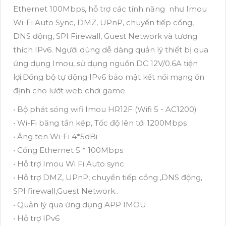
Ethernet 100Mbps, hỗ trợ các tính năng như Imou
Wi-Fi Auto Sync, DMZ, UPnP, chuyển tiếp cổng,
DNS động, SPI Firewall, Guest Network và tương
thích IPv6. Người dùng dễ dàng quản lý thiết bị qua
ứng dụng Imou, sử dụng nguồn DC 12V/0.6A tiện
lợi.Đồng bộ tự động IPv6 bảo mật kết nối mạng ổn
định cho lướt web chơi game.
• Bộ phát sóng wifi Imou HR12F (Wifi 5 - AC1200)
• Wi-Fi băng tần kép, Tốc độ lên tới 1200Mbps
• Ăng ten Wi-Fi 4*5dBi
• Cổng Ethernet 5 * 100Mbps
• Hỗ trợ Imou Wi Fi Auto sync
• Hỗ trợ DMZ, UPnP, chuyển tiếp cổng ,DNS động,
SPI firewall,Guest Network..
• Quản lý qua ứng dụng APP IMOU
• Hỗ trợ IPv6