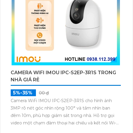
CAMERA WIFI IMOU IPC-S2EP-3R1S TRONG
NHÀ GIÁ RẺ
5%-35%
00 ₫
Camera WiFi IMOU IPC-S2EP-3R1S cho hình ảnh
3MP rõ nét góc nhìn rộng 100° và tầm nhìn ban
đêm 10m, phù hợp giám sát trong nhà. Hỗ trợ gọi
video một chạm đàm thoại hai chiều và kết nối Wi-Fi
ổn định giúp quan sát từ xa. Lưu trữ linh hoạt qua thẻ