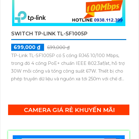
SWITCH TP-LINK TL-SF1005P
699,000 ₫
699,000 ₫
TP-Link TL-SF1005P có 5 cổng RJ45 10/100 Mbps,
trong đó 4 cổng PoE+ chuẩn IEEE 802.3af/at, hỗ trợ
30W mỗi cổng và tổng công suất 67W. Thiết bị cho
phép truyền dữ liệu và nguồn xa tới 250m với chế độ
ưu tiên cho cổng 1–2, cùng tính năng Plug & Play
tiện lợi.
CAMERA GIÁ RẺ KHUYẾN MÃI