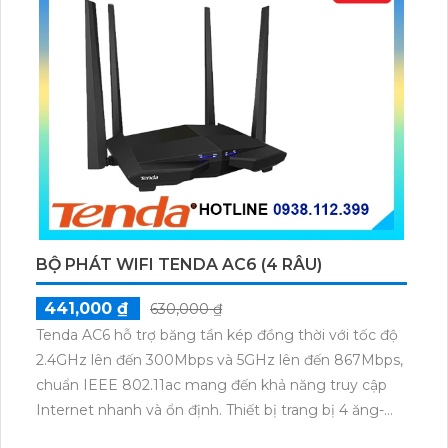
BỘ PHÁT WIFI TENDA AC6 (4 RÂU)
441,000 ₫
630,000 ₫
Tenda AC6 hỗ trợ băng tần kép đồng thời với tốc độ
2.4GHz lên đến 300Mbps và 5GHz lên đến 867Mbps,
chuẩn IEEE 802.11ac mang đến khả năng truy cập
Internet nhanh và ổn định. Thiết bị trang bị 4 ăng-
ten ngoài 6dBi giúp mở rộng phạm vi phủ sóng, tối