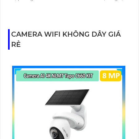
khe cắm thẻ nhớ 256GB, trang bị hồng ngoại tầm xa
lên đến 60m
CAMERA WIFI KHÔNG DÂY GIÁ
RẺ