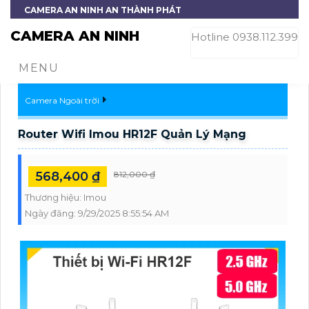
CAMERA AN NINH AN THÀNH PHÁT
CAMERA AN NINH
Hotline 0938.112.399
MENU
Camera Ngoài trời
Router Wifi Imou HR12F Quản Lý Mạng
568,400 ₫
812,000 ₫
Thương hiệu:
Imou
Ngày đăng:
9/29/2025 8:55:54 AM