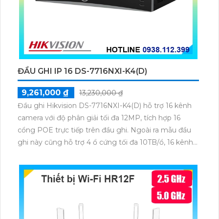
ĐẦU GHI IP 16 DS-7716NXI-K4(D)
9,261,000 ₫
13,230,000 ₫
Đầu ghi Hikvision DS-7716NXI-K4(D) hỗ trợ 16 kênh
camera với độ phân giải tối đa 12MP, tích hợp 16
cổng POE trực tiếp trên đầu ghi. Ngoài ra mẫu đầu
ghi này cũng hỗ trợ 4 ổ cứng tối đa 10TB/ổ, 16 kênh
phát hiện người/phương tiện cùng nhận diện khuôn
mặt thông minh.