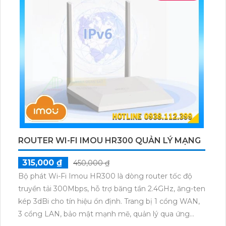
ROUTER WI-FI IMOU HR300 QUẢN LÝ MẠNG
315,000 ₫
450,000 ₫
Bộ phát Wi-Fi Imou HR300 là dòng router tốc độ
truyền tải 300Mbps, hỗ trợ băng tần 2.4GHz, ăng-ten
kép 3dBi cho tín hiệu ổn định. Trang bị 1 cổng WAN,
3 cổng LAN, bảo mật mạnh mẽ, quản lý qua ứng