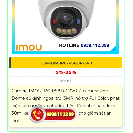
CAMERA IPC-PS8DP-3V0
5%-35%
liên hệ
Camera IMOU IPC-PS8DP-3V0 là camera PoE
Dome cố định ngoài trời 3MP, hỗ trợ Full Color, phát
hiện con người và phương tiện, tầm nhìn ban đêm
30m, kết nối LAN PoE, lý tưởng cho giám sát an
ninh.