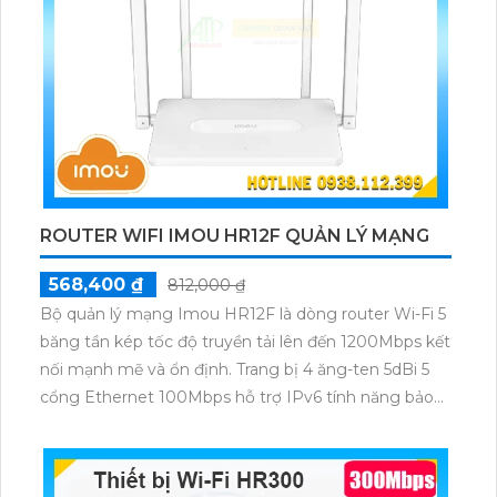
ROUTER WIFI IMOU HR12F QUẢN LÝ MẠNG
568,400 ₫
812,000 ₫
Bộ quản lý mạng Imou HR12F là dòng router Wi-Fi 5
băng tần kép tốc độ truyền tải lên đến 1200Mbps kết
nối mạnh mẽ và ổn định. Trang bị 4 ăng-ten 5dBi 5
cổng Ethernet 100Mbps hỗ trợ IPv6 tính năng bảo
mật quản lý tiện lợi qua ứng dụng Imou.