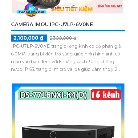
CAMERA IMOU IPC-U7LP-6V0NE
2,100,000 ₫
2,300,000 ₫
IPC-U7LP-6V0NE trang bị ống kính có độ phân giải
6.0MP, trang bị đèn trợ sáng giúp nhìn hình ảnh có
màu vào ban đêm với khoảng cách 30m, chống
nước IP 65, trang bị micro và loa giúp đàm thoại 2
chiều trực tiếp qua cameram qcos thể quay xoay 360
độ một cách dễ dàng