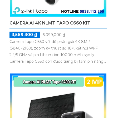
CAMERA AI 4K NLMT TAPO C660 KIT
3,569,300 ₫
5,099,000 ₫
Camera Tapo C660 với độ phân giải 4K 8MP
(3840×2160), zoom kỹ thuật số 18×, kết nối Wi-Fi
2.4/5 GHz và pin lithium-ion 10000 mAh sạc lại.
Camera Tapo C660 còn được trang bị tấm pin năng
lượng mặt trời 5.2V 2.5W, tích hợp AI phát hiện người,
thú cưng, phương tiện, lưu trữ thẻ microSD tối đa 512
GB.