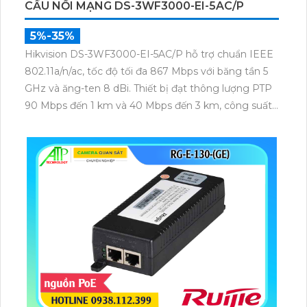
CẦU NỐI MẠNG DS-3WF3000-EI-5AC/P
5%-35%
Hikvision DS-3WF3000-EI-5AC/P hỗ trợ chuẩn IEEE
802.11a/n/ac, tốc độ tối đa 867 Mbps với băng tần 5
GHz và ăng-ten 8 dBi. Thiết bị đạt thông lượng PTP
90 Mbps đến 1 km và 40 Mbps đến 3 km, công suất
phát 22 dBm, độ nhạy thu -84 dBm, đảm bảo truyền
tải dữ liệu và video giám sát ổn định ở khoảng cách
xa.