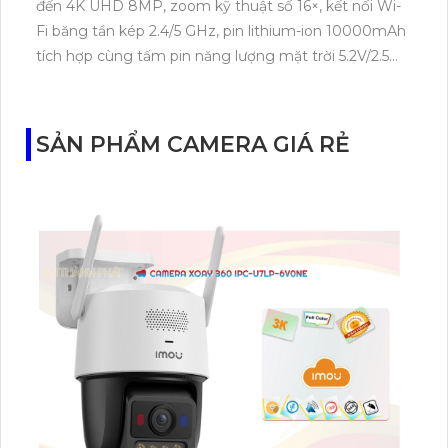
đến 4K UHD 8MP, zoom kỹ thuật số 16×, kết nối Wi-
Fi băng tần kép 2.4/5 GHz, pin lithium-ion 10000mAh
tích hợp cùng tấm pin năng lượng mặt trời 5.2V/2.5W.
Tapo C460 KIT cũng hỗ trợ quan sát ban đêm màu
với cảm biến Starlight, tầm nhìn lên đến 15 m.
SẢN PHẨM CAMERA GIÁ RẺ