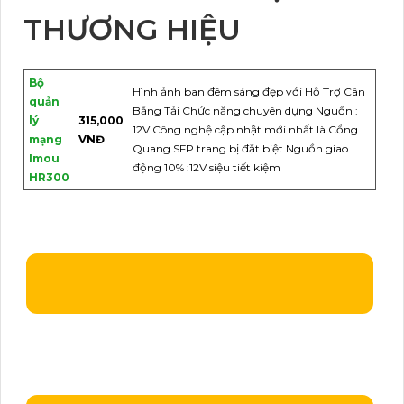
THƯƠNG HIỆU
Bộ
Hình ảnh ban đêm sáng đẹp với Hỗ Trợ Cân
quản
Bằng Tải Chức năng chuyên dụng Nguồn :
lý
315,000
12V Công nghệ cập nhật mới nhất là Cổng
mạng
VNĐ
Quang SFP trang bị đặt biệt Nguồn giao
Imou
động 10% :12V siệu tiết kiệm
HR300