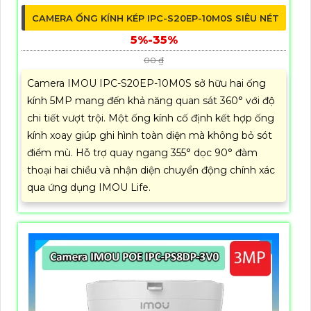
CAMERA ỐNG KÍNH KÉP IPC-S20EP-10M0S SIÊU NÉT
5%-35%
00 ₫
Camera IMOU IPC-S20EP-10M0S sở hữu hai ống
kính 5MP mang đến khả năng quan sát 360° với độ
chi tiết vượt trội. Một ống kính cố định kết hợp ống
kính xoay giúp ghi hình toàn diện mà không bỏ sót
điểm mù. Hỗ trợ quay ngang 355° dọc 90° đàm
thoại hai chiều và nhận diện chuyển động chính xác
qua ứng dụng IMOU Life.