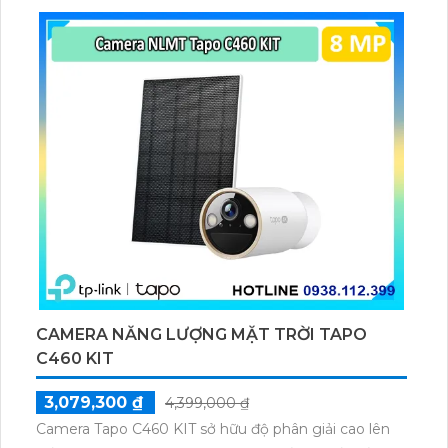
microSD tối đa 256GB hoặc lưu đám mây dễ lắp đặt
cho gia đình và văn phòng nhỏ.
CAMERA NĂNG LƯỢNG MẶT TRỜI TAPO
C460 KIT
3,079,300 ₫
4,399,000 ₫
Camera Tapo C460 KIT sở hữu độ phân giải cao lên