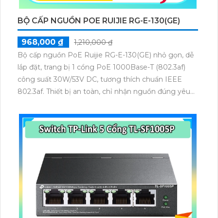
BỘ CẤP NGUỒN POE RUIJIE RG-E-130(GE)
968,000 ₫
1,210,000 ₫
Bộ cấp nguồn PoE Ruijie RG-E-130(GE) nhỏ gọn, dễ
lắp đặt, trang bị 1 cổng PoE 1000Base-T (802.3af)
công suất 30W/53V DC, tương thích chuẩn IEEE
802.3af. Thiết bị an toàn, chỉ nhận nguồn đúng yêu
cầu, đạt chứng nhận FCC, EN 55022/24, VCCI,
UL/cUL và GS, đảm bảo cung cấp nguồn ổn định cho
các thiết bị Wi-Fi.