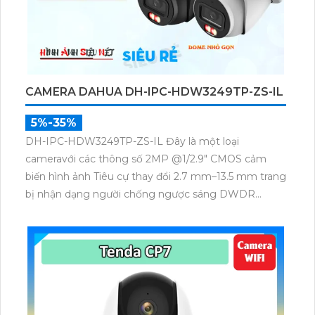
CAMERA DAHUA DH-IPC-HDW3249TP-ZS-IL
5%-35%
DH-IPC-HDW3249TP-ZS-IL Đây là một loại
cameravới các thông số 2MP @1/2.9" CMOS cảm
biến hình ảnh Tiêu cự thay đổi 2.7 mm–13.5 mm trang
bị nhận dạng người chống ngược sáng DWDR
150db vỏ kim loại và nhựa công nghệ IP thu âm cao
cấp lắp trong nhà phù hợp cho công trình chuyên
dụng phát hiện người/phương tiện.