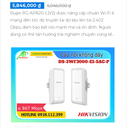
5,846,000 ₫
6,046,000 ₫
Ruijie RG-AP820-L(V2) được nâng cấp chuẩn Wi-Fi 6
mang đến tốc độ truyền tải dữ liệu lên tới 2.402
Gbps, đảm bảo kết nối mạnh mẽ và ổn định. Người
dùng có thể tận hưởng trải nghiệm chuyển vùng liền
mạch, duy trì tính liên tục của dịch vụ ngay cả khi di
chuyển trong không gian rộng.