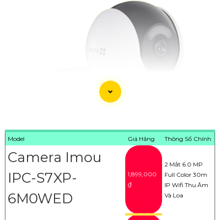
Model
Giá Hãng
Thông Số Chính
Camera Imou
2 Mắt 6.0 MP
IPC-S7XP-
1,899,000
'
Full Color 30m
₫
IP Wifi Thu Âm
6M0WED
Và Loa