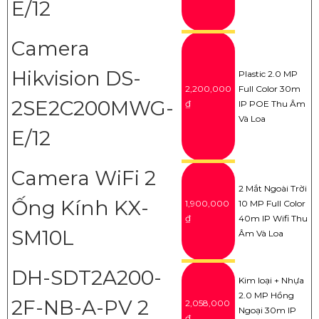
E/12
Camera
Hikvision DS-
Plastic 2.0 MP
2,200,000
Full Color 30m
2SE2C200MWG-
₫
IP POE Thu Âm
Và Loa
E/12
Camera WiFi 2
2 Mắt Ngoài Trời
Ống Kính KX-
1,900,000
10 MP Full Color
₫
40m IP Wifi Thu
SM10L
Âm Và Loa
DH-SDT2A200-
Kim loại + Nhựa
2.0 MP Hồng
2F-NB-A-PV 2
2,058,000
Ngoại 30m IP
₫