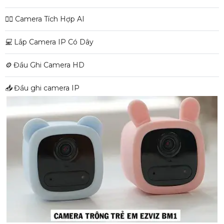
🧛‍♀️
Camera Tích Hợp AI
💻
Lắp Camera IP Có Dây
⚙️
Đầu Ghi Camera HD
📥
Đầu ghi camera IP