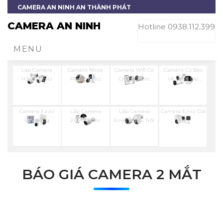
CAMERA AN NINH AN THÀNH PHÁT
CAMERA AN NINH
Hotline 0938.112.399
MENU
Lắp Camera
Camera Nhựa
Camera Wifi Có
Camera Có Bảo
H.265+ Ezviz
Plastic Ezviz
Chống Trộm
Vệ Vành Đai
Ezviz
Ezviz
Camera Ezviz
Lắp Camera
Lắp Camera
Camera Ezviz Giá
Báo Động
2.0MP Ezviz
Ezviz Ngoài Trời
Rẻ
BÁO GIÁ CAMERA 2 MẮT