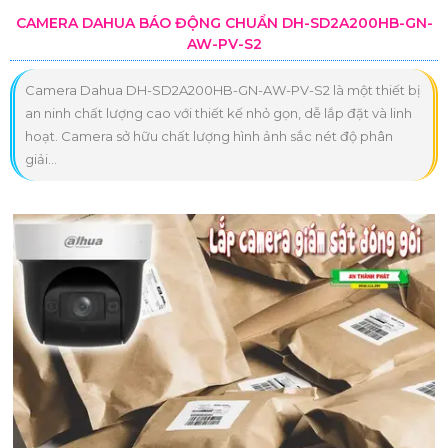
CAMERA DAHUA BÁO ĐỘNG CHUẨN DH-SD2A200HB-GN-
AW-PV-S2
Camera Dahua DH-SD2A200HB-GN-AW-PV-S2 là một thiết bị
an ninh chất lượng cao với thiết kế nhỏ gọn, dễ lắp đặt và linh
hoạt. Camera sở hữu chất lượng hình ảnh sắc nét độ phân
giải...