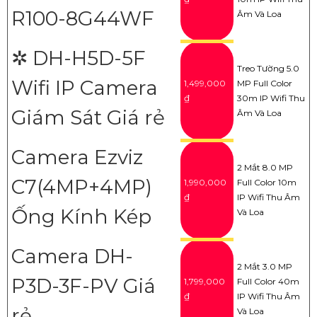
R100-8G44WF
Âm Và Loa
✲ DH-H5D-5F
Treo Tường 5.0
Wifi IP Camera
1,499,000
MP Full Color
₫
30m IP Wifi Thu
Giám Sát Giá rẻ
Âm Và Loa
Camera Ezviz
2 Mắt 8.0 MP
C7(4MP+4MP)
1,990,000
Full Color 10m
₫
IP Wifi Thu Âm
Ống Kính Kép
Và Loa
Camera DH-
2 Mắt 3.0 MP
P3D-3F-PV Giá
1,799,000
Full Color 40m
₫
IP Wifi Thu Âm
rẻ
Và Loa