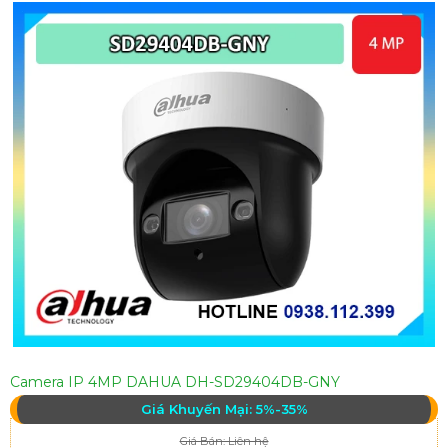
Camera IP 4MP DAHUA DH-SD29404DB-GNY
Giá Khuyến Mại: 5%-35%
Giá Bán: Liên hệ