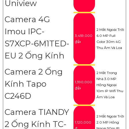
Uniview
Camera 4G
Imou IPC-
2 Mắt Ngoài Trời
3,459,000
6.0 MP Full
S7XCP-6M1TED-
₫👍
Color 30m 4G
Thu Âm Và Loa
EU 2 Ống Kính
Camera 2 Ống
2 Mắt Trong
Nhà 3.0 MP
Kính Tapo
1,390,000
Hồng Ngoại
₫👍
10m IP Wifi Thu
C246D
Âm Và Loa
Camera TIANDY
2 Mắt Ngoài Trời
2 Ống Kính TC-
1,120,000
2.0 MP Hồng
₫
Ngoại 50m IP