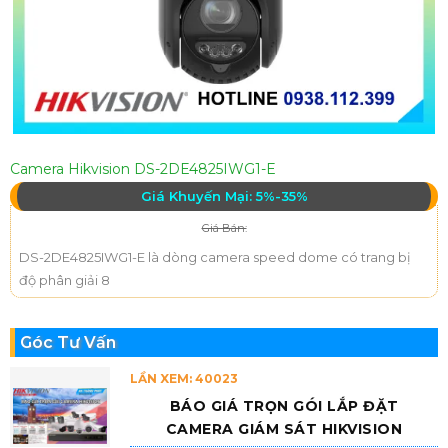
Camera Hikvision DS-2DE4825IWG1-E
Giá Khuyến Mại: 5%-35%
Giá Bán:
DS-2DE4825IWG1-E là dòng camera speed dome có trang bị
độ phân giải 8
Góc Tư Vấn
LẦN XEM: 40023
BÁO GIÁ TRỌN GÓI LẮP ĐẶT
CAMERA GIÁM SÁT HIKVISION