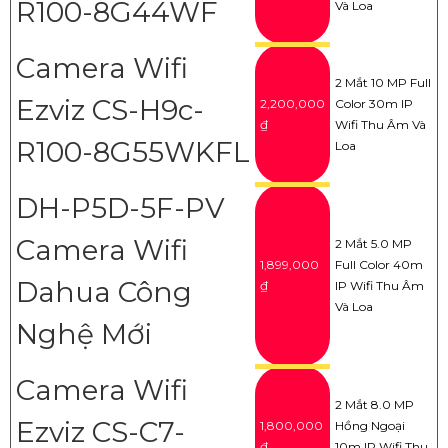
R100-8G44WF
Và Loa
Camera Wifi
2 Mắt 10 MP Full
Ezviz CS-H9c-
2,200,000
Color 30m IP
₫
Wifi Thu Âm Và
R100-8G55WKFL
Loa
DH-P5D-5F-PV
Camera Wifi
2 Mắt 5.0 MP
1,899,000
Full Color 40m
Dahua Công
₫
IP Wifi Thu Âm
Và Loa
Nghệ Mới
Camera Wifi
2 Mắt 8.0 MP
Ezviz CS-C7-
1,800,000
Hồng Ngoại
₫
10m IP Wifi Thu