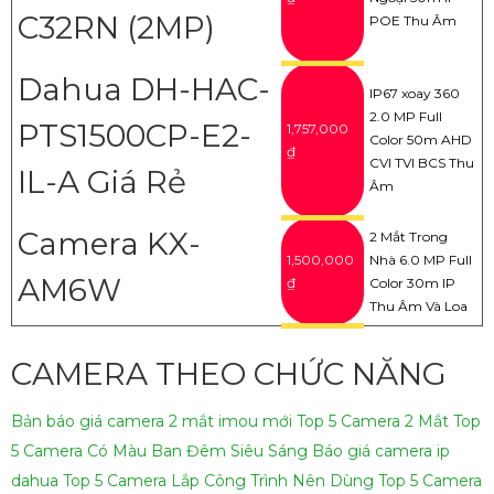
C32RN (2MP)
POE Thu Âm
Dahua DH-HAC-
IP67 xoay 360
2.0 MP Full
PTS1500CP-E2-
1,757,000
Color 50m AHD
₫
CVI TVI BCS Thu
IL-A Giá Rẻ
Âm
Camera KX-
2 Mắt Trong
1,500,000
Nhà 6.0 MP Full
AM6W
₫
Color 30m IP
Thu Âm Và Loa
CAMERA THEO CHỨC NĂNG
Bản báo giá camera 2 mắt imou mới
Top 5 Camera 2 Mắt
Top
5 Camera Có Màu Ban Đêm Siêu Sáng
Báo giá camera ip
dahua
Top 5 Camera Lắp Công Trình Nên Dùng
Top 5 Camera