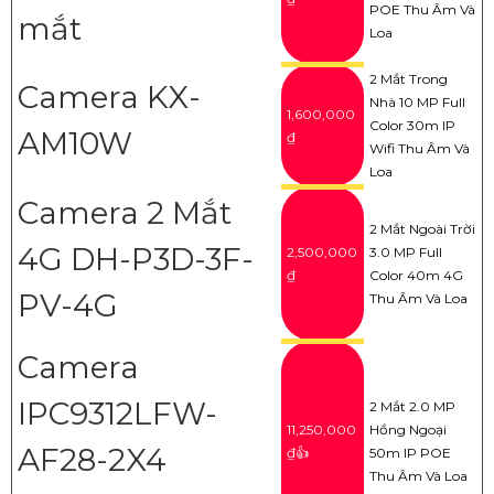
POE Thu Âm Và
mắt
Loa
2 Mắt Trong
Camera KX-
Nhà 10 MP Full
1,600,000
Color 30m IP
AM10W
₫
Wifi Thu Âm Và
Loa
Camera 2 Mắt
2 Mắt Ngoài Trời
4G DH-P3D-3F-
2,500,000
3.0 MP Full
₫
Color 40m 4G
PV-4G
Thu Âm Và Loa
Camera
IPC9312LFW-
2 Mắt 2.0 MP
11,250,000
Hồng Ngoại
AF28-2X4
₫👍
50m IP POE
Thu Âm Và Loa