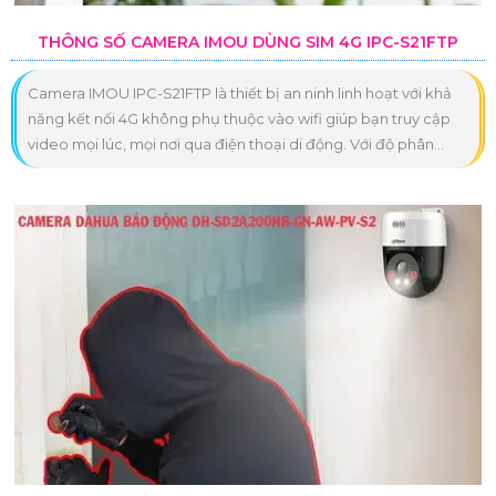
THÔNG SỐ CAMERA IMOU DÙNG SIM 4G IPC-S21FTP
Camera IMOU IPC-S21FTP là thiết bị an ninh linh hoạt với khả
năng kết nối 4G không phụ thuộc vào wifi giúp bạn truy cập
video mọi lúc, mọi nơi qua điện thoại di động. Với độ phân...