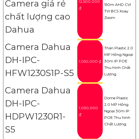
Camera giá rẻ
12,500,000
150m AHD CVI
₫
TVI BCS Xoay
chất lượng cao
Zoom
Dahua
Camera Dahua
Thân Plastic 2.0
MP Hồng Ngoại
DH-IPC-
30m IP POE
1,050,000 ₫
Thu hình Chất
HFW1230S1P-S5
Lượng
Camera Dahua
Dome Plastic
DH-IPC-
2.0 MP Hồng
1,030,000
Ngoại 30m IP
HDPW1230R1-
₫
POE Thu hình
Chất Lượng
S5