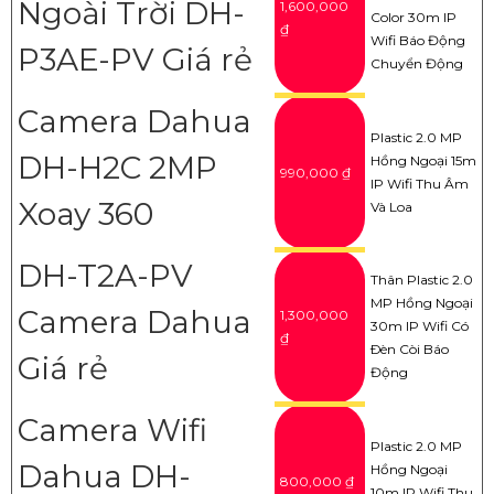
Ngoài Trời DH-
1,600,000
Color 30m IP
₫
Wifi Báo Động
P3AE-PV Giá rẻ
Chuyển Động
Camera Dahua
Plastic 2.0 MP
DH-H2C 2MP
Hồng Ngoại 15m
990,000 ₫
IP Wifi Thu Âm
Xoay 360
Và Loa
DH-T2A-PV
Thân Plastic 2.0
MP Hồng Ngoại
Camera Dahua
1,300,000
30m IP Wifi Có
₫
Ðèn Còi Báo
Giá rẻ
Động
Camera Wifi
Plastic 2.0 MP
Dahua DH-
Hồng Ngoại
800,000 ₫
10m IP Wifi Thu