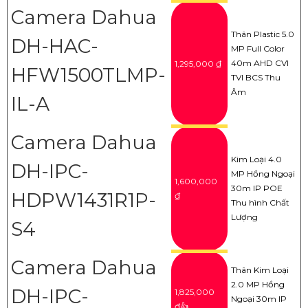
Camera Dahua
Thân Plastic 5.0
DH-HAC-
MP Full Color
40m AHD CVI
1,295,000 ₫
HFW1500TLMP-
TVI BCS Thu
Âm
IL-A
Camera Dahua
Kim Loại 4.0
DH-IPC-
MP Hồng Ngoại
1,600,000
30m IP POE
HDPW1431R1P-
₫
Thu hình Chất
Lượng
S4
Camera Dahua
Thân Kim Loại
2.0 MP Hồng
DH-IPC-
1,825,000
Ngoại 30m IP
₫👍