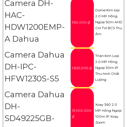
Camera DH-
Dome Kim loại
HAC-
2.0 MP Hồng
Ngoại 50m AHD
950,000 ₫
HDW1200EMP-
CVI TVI BCS Thu
Âm
A Dahua
Camera Dahua
Thân Kim Loại
2.0 MP Hồng
DH-IPC-
Ngoại 30m IP
1,825,000 ₫
Thu hình Chất
HFW1230S-S5
Lượng
Camera Dahua
DH-
Xoay 360 2.0
13,900,000
MP Hồng Ngoại
SD49225GB-
₫
100m IP Xoay
Zoom