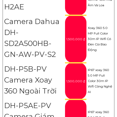
H2AE
Âm Và Loa
Camera Dahua
Xoay 360 5.0
DH-
MP Full Color
30m IP Wifi Có
1,500,000 ₫
SD2A500HB-
Đèn Còi Báo
Động
GN-AW-PV-S2
DH-P5B-PV
IP67 xoay 360
5.0 MP Full
Camera Xoay
Color 30m IP
1,500,000 ₫
Wifi Công Nghệ
360 Ngoài Trời
AI
DH-P5AE-PV
IP67 xoay 360
Camera Giám