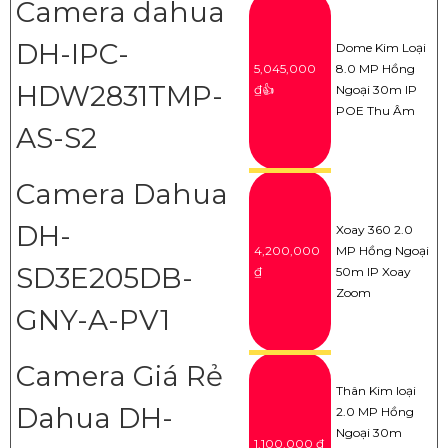
Camera dahua
DH-IPC-
Dome Kim Loại
5,045,000
8.0 MP Hồng
HDW2831TMP-
₫👍
Ngoại 30m IP
POE Thu Âm
AS-S2
Camera Dahua
DH-
Xoay 360 2.0
4,200,000
MP Hồng Ngoại
SD3E205DB-
₫
50m IP Xoay
Zoom
GNY-A-PV1
Camera Giá Rẻ
Thân Kim loại
Dahua DH-
2.0 MP Hồng
Ngoại 30m
1,100,000 ₫