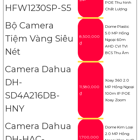
POE Thu hình
HFW1230SP-S5
Chất Lượng
Bộ Camera
Dome Plastic
5.0 MP Hồng
Tiệm Vàng Siêu
8,500,000
Ngoại 60m
₫
AHD CVI TVI
Nét
BCS Thu Âm
Camera Dahua
DH-
Xoay 360 2.0
11,580,000
MP Hồng Ngoại
SD4A216DB-
₫
100m IP POE
Xoay Zoom
HNY
Camera Dahua
Dome Kim Loại
2.0 MP Hồng
DH-HAC-
1,700,000