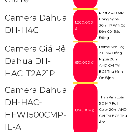
Plastic 4.0 MP
Camera Dahua
Hồng Ngoại
1,200,000
30m IP Wifi Có
DH-H4C
₫
Đèn Còi Báo
Động
Camera Giá Rẻ
Dome Kim Loại
2.0 MP Hồng
Dahua DH-
Ngoại 20m
650,000 ₫
AHD CVI TVI
HAC-T2A21P
BCS Thu hình
Ổn Định
Camera Dahua
Thân Kim Loại
DH-HAC-
5.0 MP Full
Color 20m AHD
1,150,000 ₫
HFW1500CMP-
CVI TVI BCS Thu
Âm
IL-A