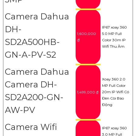
Camera Dahua
DH-
IP67 xoay 360
1,600,000
5.0 MP Full
SD2A500HB-
₫
Color 30m IP
Wifi Thu Âm
GN-A-PV-S2
Camera Dahua
Xoay 360 2.0
Camera DH-
MP Full Color
20m IP Wifi Có
1,499,000 ₫
SD2A200-GN-
Đèn Còi Báo
Động
AW-PV
Camera Wifi
IP67 xoay 360
3.0 MP Full