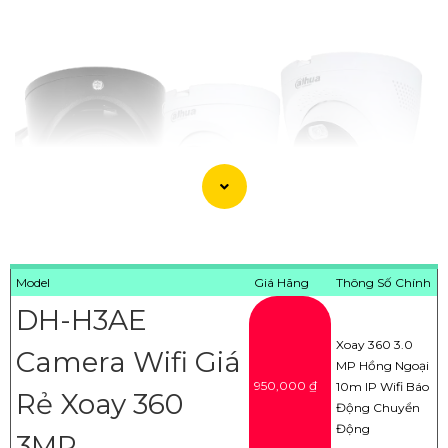
Model
Giá Hãng
Thông Số Chính
DH-H3AE
Xoay 360 3.0
Camera Wifi Giá
'
MP Hồng Ngoại
950,000 ₫
10m IP Wifi Báo
Rẻ Xoay 360
Động Chuyển
Động
3MP