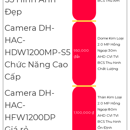
BCS Thu Âm
Đẹp
Camera DH-
HAC-
Dome Kim Loại
2.0 MP Hồng
HDW1200MP-S5
950,000
Ngoại 30m
₫👍
AHD CVI TVI
Chức Năng Cao
BCS Thu hình
Chất Lượng
Cấp
Camera DH-
Thân Kim Loại
HAC-
2.0 MP Hồng
Ngoại 80m
1,100,000 ₫
HFW1200DP
AHD CVI TVI
BCS Thu hình
Giá rẻ
Ổn Định