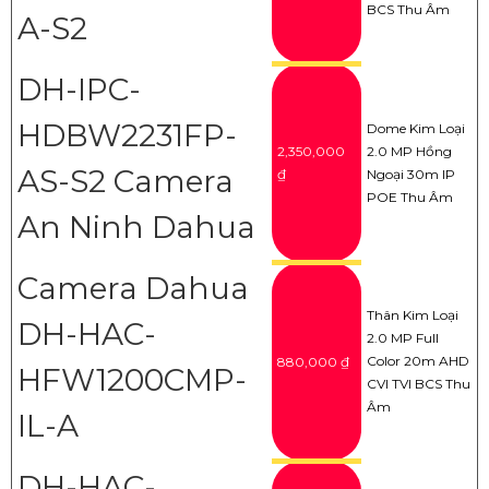
BCS Thu Âm
A-S2
DH-IPC-
HDBW2231FP-
Dome Kim Loại
2,350,000
2.0 MP Hồng
AS-S2 Camera
₫
Ngoại 30m IP
POE Thu Âm
An Ninh Dahua
Camera Dahua
Thân Kim Loại
DH-HAC-
2.0 MP Full
Color 20m AHD
880,000 ₫
HFW1200CMP-
CVI TVI BCS Thu
Âm
IL-A
DH-HAC-