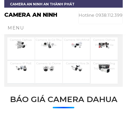
CAMERA AN NINH AN THÀNH PHÁT
CAMERA AN NINH
Hotline 0938.112.399
MENU
Camera Dahua
Camera Ip Có Thu
Camera WizMind
Camera Dahua
Starlight
Ậm Dahua
Phân Biệt Xe
Camera IP PoE
Camera Ip Dome
Camera Ultra 3k
Camera Chống
Dahua
Dahua
Trộm Hikvision
BÁO GIÁ CAMERA DAHUA