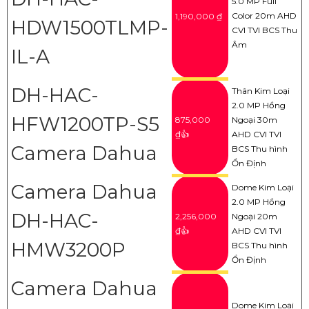
5.0 MP Full
Color 20m AHD
1,190,000 ₫
HDW1500TLMP-
CVI TVI BCS Thu
Âm
IL-A
DH-HAC-
Thân Kim Loại
2.0 MP Hồng
HFW1200TP-S5
875,000
Ngoại 30m
₫👍
AHD CVI TVI
Camera Dahua
BCS Thu hình
Ổn Định
Camera Dahua
Dome Kim Loại
2.0 MP Hồng
DH-HAC-
2,256,000
Ngoại 20m
₫👍
AHD CVI TVI
HMW3200P
BCS Thu hình
Ổn Định
Camera Dahua
Dome Kim Loại