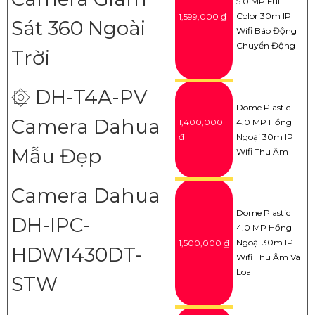
5.0 MP Full
Color 30m IP
1,599,000 ₫
Sát 360 Ngoài
Wifi Báo Động
Chuyển Động
Trời
۞ DH-T4A-PV
Dome Plastic
Camera Dahua
1,400,000
4.0 MP Hồng
₫
Ngoại 30m IP
Mẫu Đẹp
Wifi Thu Âm
Camera Dahua
Dome Plastic
DH-IPC-
4.0 MP Hồng
Ngoại 30m IP
1,500,000 ₫
HDW1430DT-
Wifi Thu Âm Và
Loa
STW