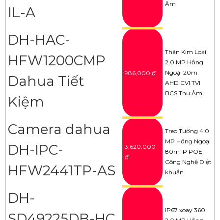
Âm
IL-A
DH-HAC-
Thân Kim Loại
HFW1200CMP
2.0 MP Hồng
Ngoại 20m
986,000 ₫
Dahua Tiết
AHD CVI TVI
BCS Thu Âm
Kiệm
Camera dahua
Treo Tường 4.0
MP Hồng Ngoại
DH-IPC-
3,620,000
80m IP POE
₫
Công Nghệ Diệt
HFW2441TP-AS
khuẩn
DH-
IP67 xoay 360
SD49225DB-HC