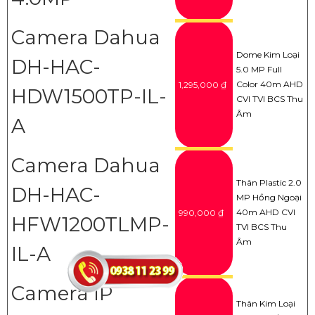
Camera Dahua
Dome Kim Loại
DH-HAC-
5.0 MP Full
Color 40m AHD
1,295,000 ₫
HDW1500TP-IL-
CVI TVI BCS Thu
Âm
A
Camera Dahua
Thân Plastic 2.0
DH-HAC-
MP Hồng Ngoại
40m AHD CVI
990,000 ₫
HFW1200TLMP-
TVI BCS Thu
Âm
IL-A
Camera IP
Thân Kim Loại