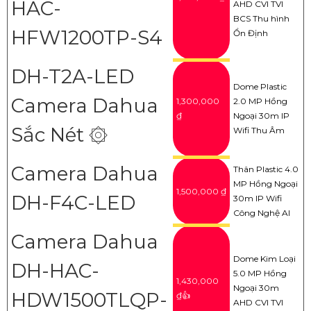
HAC-
AHD CVI TVI
BCS Thu hình
HFW1200TP-S4
Ổn Định
DH-T2A-LED
Dome Plastic
Camera Dahua
1,300,000
2.0 MP Hồng
₫
Ngoại 30m IP
Sắc Nét ۞
Wifi Thu Âm
Camera Dahua
Thân Plastic 4.0
MP Hồng Ngoại
1,500,000 ₫
DH-F4C-LED
30m IP Wifi
Công Nghệ AI
Camera Dahua
Dome Kim Loại
DH-HAC-
5.0 MP Hồng
1,430,000
Ngoại 30m
HDW1500TLQP-
₫👍
AHD CVI TVI