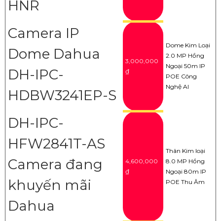
HNR
Camera IP
Dome Kim Loại
Dome Dahua
2.0 MP Hồng
3,000,000
Ngoại 50m IP
DH-IPC-
₫
POE Công
Nghệ AI
HDBW3241EP-S
DH-IPC-
HFW2841T-AS
Thân Kim loại
Camera đang
4,600,000
8.0 MP Hồng
₫
Ngoại 80m IP
khuyến mãi
POE Thu Âm
Dahua