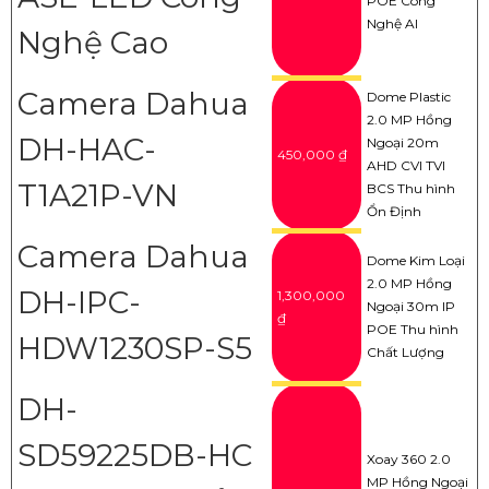
POE Công
Nghệ AI
Nghệ Cao
Camera Dahua
Dome Plastic
2.0 MP Hồng
DH-HAC-
Ngoại 20m
450,000 ₫
AHD CVI TVI
T1A21P-VN
BCS Thu hình
Ổn Định
Camera Dahua
Dome Kim Loại
2.0 MP Hồng
DH-IPC-
1,300,000
Ngoại 30m IP
₫
POE Thu hình
HDW1230SP-S5
Chất Lượng
DH-
SD59225DB-HC
Xoay 360 2.0
MP Hồng Ngoại