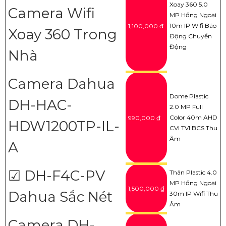
Xoay 360 5.0
Camera Wifi
MP Hồng Ngoại
10m IP Wifi Báo
1,100,000 ₫
Xoay 360 Trong
Động Chuyển
Động
Nhà
Camera Dahua
Dome Plastic
DH-HAC-
2.0 MP Full
Color 40m AHD
990,000 ₫
HDW1200TP-IL-
CVI TVI BCS Thu
Âm
A
☑ DH-F4C-PV
Thân Plastic 4.0
MP Hồng Ngoại
1,500,000 ₫
Dahua Sắc Nét
30m IP Wifi Thu
Âm
Camera DH-