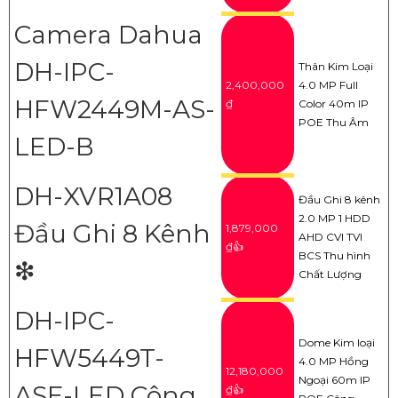
Camera Dahua
DH-IPC-
Thân Kim Loại
2,400,000
4.0 MP Full
HFW2449M-AS-
₫
Color 40m IP
POE Thu Âm
LED-B
DH-XVR1A08
Đầu Ghi 8 kênh
2.0 MP 1 HDD
Đầu Ghi 8 Kênh
1,879,000
AHD CVI TVI
₫👍
BCS Thu hình
❇
Chất Lượng
DH-IPC-
Dome Kim loại
HFW5449T-
4.0 MP Hồng
12,180,000
Ngoại 60m IP
ASE-LED Công
₫👍