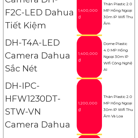
Thân Plastic 2.0
F2C-LED Dahua
1,400,000
MP Hồng Ngoại
₫
30m IP Wifi Thu
Tiết Kiệm
Âm
DH-T4A-LED
Dome Plastic
4.0 MP Hồng
Camera Dahua
1,400,000
Ngoại 30m IP
₫
Wifi Công Nghệ
Sắc Nét
AI
DH-IPC-
HFW1230DT-
Thân Plastic 2.0
1,200,000
MP Hồng Ngoại
STW-VN
₫
30m IP Wifi Thu
Âm Và Loa
Camera Dahua