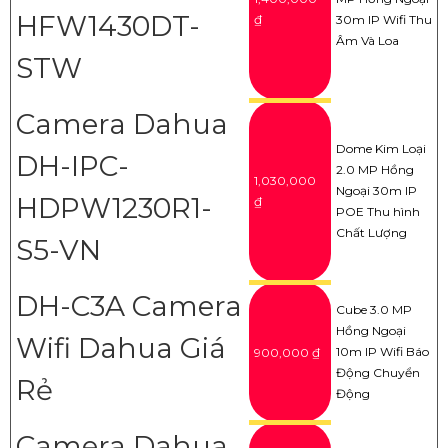
HFW1430DT-
₫
30m IP Wifi Thu
Âm Và Loa
STW
Camera Dahua
Dome Kim Loại
DH-IPC-
2.0 MP Hồng
1,030,000
Ngoại 30m IP
HDPW1230R1-
₫
POE Thu hình
Chất Lượng
S5-VN
DH-C3A Camera
Cube 3.0 MP
Hồng Ngoại
Wifi Dahua Giá
10m IP Wifi Báo
900,000 ₫
Động Chuyển
Rẻ
Động
Camera Dahua