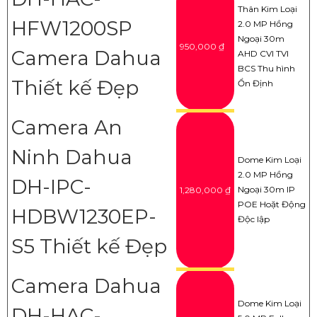
Thân Kim Loại
HFW1200SP
2.0 MP Hồng
Ngoại 30m
950,000 ₫
Camera Dahua
AHD CVI TVI
BCS Thu hình
Thiết kế Đẹp
Ổn Định
Camera An
Ninh Dahua
Dome Kim Loại
2.0 MP Hồng
DH-IPC-
Ngoại 30m IP
1,280,000 ₫
POE Hoặt Động
HDBW1230EP-
Độc lập
S5 Thiết kế Đẹp
Camera Dahua
Dome Kim Loại
DH-HAC-