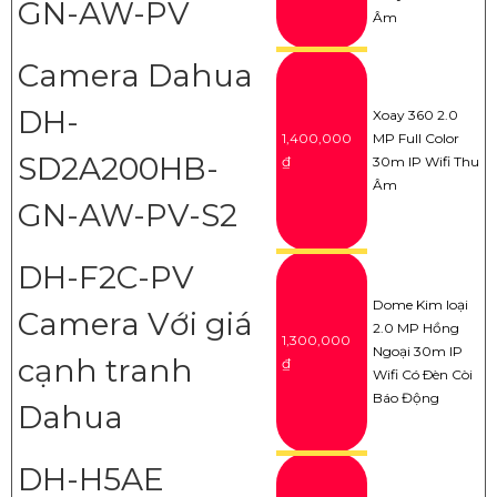
GN-AW-PV
Âm
Camera Dahua
DH-
Xoay 360 2.0
1,400,000
MP Full Color
SD2A200HB-
₫
30m IP Wifi Thu
Âm
GN-AW-PV-S2
DH-F2C-PV
Dome Kim loại
Camera Với giá
2.0 MP Hồng
1,300,000
Ngoại 30m IP
cạnh tranh
₫
Wifi Có Ðèn Còi
Báo Động
Dahua
DH-H5AE