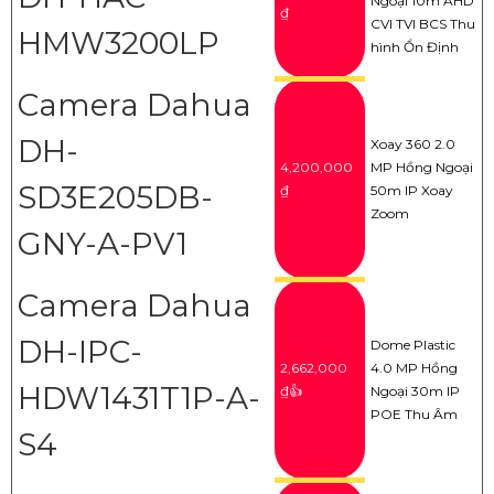
Ngoại 10m AHD
₫
CVI TVI BCS Thu
HMW3200LP
hình Ổn Định
Camera Dahua
DH-
Xoay 360 2.0
4,200,000
MP Hồng Ngoại
SD3E205DB-
₫
50m IP Xoay
Zoom
GNY-A-PV1
Camera Dahua
DH-IPC-
Dome Plastic
2,662,000
4.0 MP Hồng
HDW1431T1P-A-
₫👍
Ngoại 30m IP
POE Thu Âm
S4