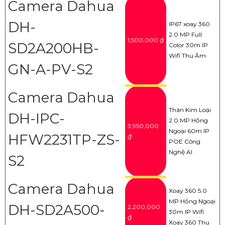
Camera Dahua
DH-
IP67 xoay 360
2.0 MP Full
1,500,000 ₫
SD2A200HB-
Color 30m IP
Wifi Thu Âm
GN-A-PV-S2
Camera Dahua
Thân Kim Loại
DH-IPC-
2.0 MP Hồng
3,950,000
Ngoại 60m IP
HFW2231TP-ZS-
₫
POE Công
Nghệ AI
S2
Camera Dahua
Xoay 360 5.0
MP Hồng Ngoại
DH-SD2A500-
2,200,000
30m IP Wifi
₫
Xoay 360 Thu