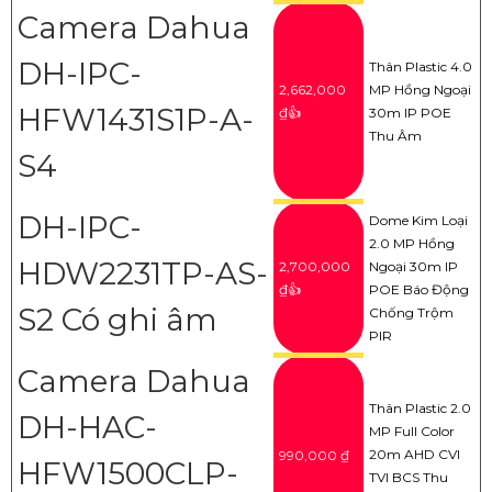
Camera Dahua
DH-IPC-
Thân Plastic 4.0
2,662,000
MP Hồng Ngoại
HFW1431S1P-A-
₫👍
30m IP POE
Thu Âm
S4
DH-IPC-
Dome Kim Loại
2.0 MP Hồng
HDW2231TP-AS-
2,700,000
Ngoại 30m IP
₫👍
POE Báo Động
S2 Có ghi âm
Chống Trộm
PIR
Camera Dahua
Thân Plastic 2.0
DH-HAC-
MP Full Color
20m AHD CVI
990,000 ₫
HFW1500CLP-
TVI BCS Thu