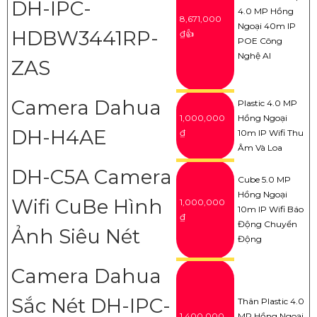
DH-IPC-
4.0 MP Hồng
8,671,000
Ngoại 40m IP
HDBW3441RP-
₫👍
POE Công
Nghệ AI
ZAS
Camera Dahua
Plastic 4.0 MP
1,000,000
Hồng Ngoại
DH-H4AE
₫
10m IP Wifi Thu
Âm Và Loa
DH-C5A Camera
Cube 5.0 MP
Hồng Ngoại
Wifi CuBe Hình
1,000,000
10m IP Wifi Báo
₫
Động Chuyển
Ảnh Siêu Nét
Động
Camera Dahua
Sắc Nét DH-IPC-
Thân Plastic 4.0
1,400,000
MP Hồng Ngoại