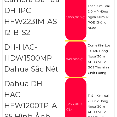
Thân Kim Loại
DH-IPC-
2.0 MP Hồng
Ngoại 50m IP
1,950,000 ₫
HFW2231M-AS-
POE Chống
Nước
I2-B-S2
DH-HAC-
Dome Kim Loại
5.0 MP Hồng
HDW1500MP
Ngoại 30m
945,000 ₫
AHD CVI TVI
Dahua Sắc Nét
BCS Thu hình
Chất Lượng
Dahua DH-
HAC-
Thân Kim loại
2.0 MP Hồng
HFW1200TP-A-
1,238,000
Ngoại 30m
₫👍
AHD CVI TVI
S5 Hình Ảnh