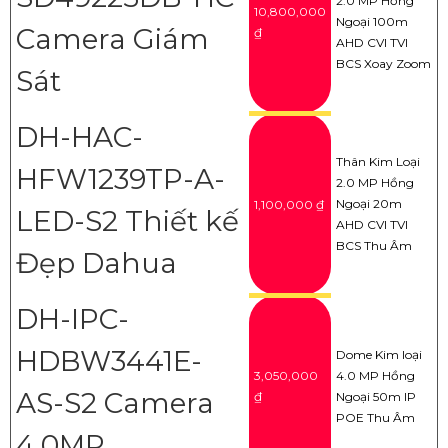
2.0 MP Hồng
10,800,000
Ngoại 100m
Camera Giám
₫
AHD CVI TVI
BCS Xoay Zoom
Sát
DH-HAC-
Thân Kim Loại
HFW1239TP-A-
2.0 MP Hồng
Ngoại 20m
1,100,000 ₫
LED-S2 Thiết kế
AHD CVI TVI
BCS Thu Âm
Đẹp Dahua
DH-IPC-
HDBW3441E-
Dome Kim loại
3,050,000
4.0 MP Hồng
AS-S2 Camera
₫
Ngoại 50m IP
POE Thu Âm
4.0MP