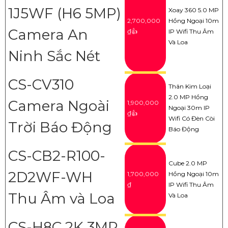
1J5WF (H6 5MP)
Xoay 360 5.0 MP
2,700,000
Hồng Ngoại 10m
Camera An
₫👍
IP Wifi Thu Âm
Và Loa
Ninh Sắc Nét
CS-CV310
Thân Kim Loại
2.0 MP Hồng
Camera Ngoài
1,900,000
Ngoại 30m IP
₫👍
Wifi Có Đèn Còi
Trời Báo Động
Báo Động
CS-CB2-R100-
Cube 2.0 MP
2D2WF-WH
1,700,000
Hồng Ngoại 10m
₫
IP Wifi Thu Âm
Thu Âm và Loa
Và Loa
CS-H8C 2K 3MP