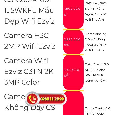
IP67 xoay 360
1J5WKFL Mẫu
1,800,000
5.0 MP Hồng
₫
Ngoại 30m IP
Đẹp Wifi Ezviz
Wifi Thu Âm
Camera H3C
Dome Kim loại
2,990,000
2.0 MP Hồng
2MP Wifi Ezviz
₫👍
Ngoại 30m IP
Wifi Thu Âm
Camera Wifi
Thân Plastic 3.0
Ezviz C3TN 2K
1,999,000
MP Full Color
₫👍
30m IP Wifi
3MP Color
Công Nghệ AI
Camera Wifi
Không Dây CS-
Dome Plastic 3.0
MP Full Color