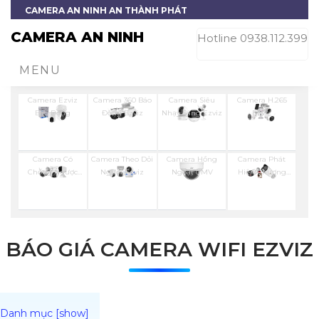
CAMERA AN NINH AN THÀNH PHÁT
CAMERA AN NINH
Hotline 0938.112.399
MENU
Camera Ezviz
Camera 360 Báo
Camera Siêu
Camera H.265
Báo Động
Động Ezviz
Nhạy Sáng Ezviz
Ezviz
Camera Có
Camera Theo Dỏi
Camera Hồng
Camera Phát
Chống Ngược
Người Ezviz
Ngoại UMV
Hiện Phương
Sáng Ezviz
Tiện
BÁO GIÁ CAMERA WIFI EZVIZ