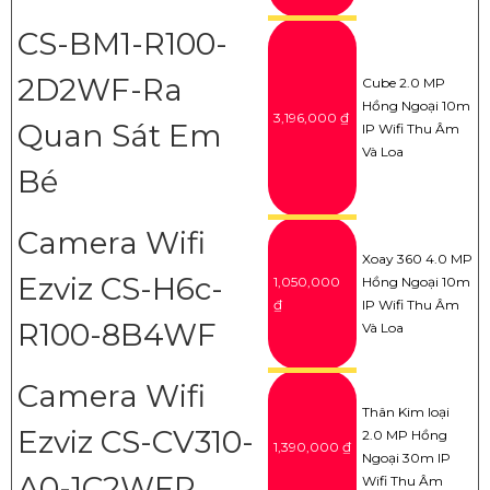
CS-BM1-R100-
2D2WF-Ra
Cube 2.0 MP
Hồng Ngoại 10m
3,196,000 ₫
Quan Sát Em
IP Wifi Thu Âm
Và Loa
Bé
Camera Wifi
Xoay 360 4.0 MP
Ezviz CS-H6c-
1,050,000
Hồng Ngoại 10m
₫
IP Wifi Thu Âm
R100-8B4WF
Và Loa
Camera Wifi
Thân Kim loại
Ezviz CS-CV310-
2.0 MP Hồng
1,390,000 ₫
Ngoại 30m IP
A0-1C2WFR
Wifi Thu Âm