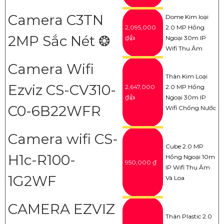
Camera C3TN
Dome Kim loại
2,095,000
2.0 MP Hồng
2MP Sắc Nét ❂
₫👍
Ngoại 30m IP
Wifi Thu Âm
Camera Wifi
Thân Kim Loại
Ezviz CS-CV310-
2,647,000
2.0 MP Hồng
₫👍
Ngoại 30m IP
C0-6B22WFR
Wifi Chống Nước
Camera wifi CS-
Cube 2.0 MP
H1c-R100-
Hồng Ngoại 10m
950,000 ₫
IP Wifi Thu Âm
1G2WF
Và Loa
CAMERA EZVIZ
Thân Plastic 2.0