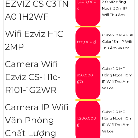
EZVIZ CS C3TN
1,400,000
2.0 MP Hồng
₫
Ngoại 30m IP
A0 1H2WF
Wifi Thu Âm
Wifi Ezviz H1C
Cube 2.0 MP Full
Color 15m IP Wifi
665,000 ₫
2MP
Thu Âm Và Loa
Camera Wifi
Cube 2.0 MP
Ezviz CS-H1c-
950,000
Hồng Ngoại 10m
₫👍
IP Wifi Thu Âm
R101-1G2WR
Và Loa
Camera IP Wifi
Cube 2.0 MP
Văn Phòng
1,200,000
Hồng Ngoại 10m
₫
IP Wifi Thu Âm
Chất Lượng
Và Loa