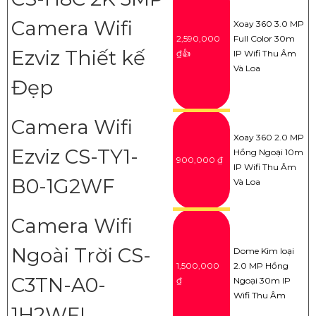
Camera Wifi
Xoay 360 3.0 MP
2,590,000
Full Color 30m
Ezviz Thiết kế
₫👍
IP Wifi Thu Âm
Và Loa
Đẹp
Camera Wifi
Xoay 360 2.0 MP
Ezviz CS-TY1-
Hồng Ngoại 10m
900,000 ₫
IP Wifi Thu Âm
B0-1G2WF
Và Loa
Camera Wifi
Ngoài Trời CS-
Dome Kim loại
1,500,000
2.0 MP Hồng
C3TN-A0-
₫
Ngoại 30m IP
Wifi Thu Âm
1H2WFL