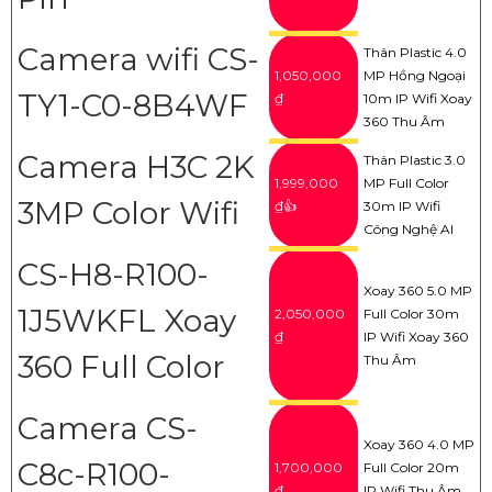
Camera wifi CS-
Thân Plastic 4.0
1,050,000
MP Hồng Ngoại
TY1-C0-8B4WF
₫
10m IP Wifi Xoay
360 Thu Âm
Camera H3C 2K
Thân Plastic 3.0
1,999,000
MP Full Color
3MP Color Wifi
₫👍
30m IP Wifi
Công Nghệ AI
CS-H8-R100-
Xoay 360 5.0 MP
1J5WKFL Xoay
2,050,000
Full Color 30m
₫
IP Wifi Xoay 360
360 Full Color
Thu Âm
Camera CS-
Xoay 360 4.0 MP
C8c-R100-
1,700,000
Full Color 20m
₫
IP Wifi Thu Âm