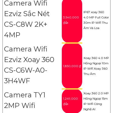
Camera Wifi
Ezviz Sắc Nét
IP67 xoay 360
3,540,000
4.0 MP Full Color
CS-C8W 2K+
₫👍
30m IP Wifi Thu
Âm Và Loa
4MP
Camera Wifi
Ezviz Xoay 360
Xoay 360 4.0 MP
Hồng Ngoại 10m
1,850,000 ₫
CS-C6W-A0-
IP Wifi Xoay 360
Thu Âm
3H4WF
Camera TY1
Xoay 360 2.0 MP
1,249,000
Hồng Ngoại 15m
2MP Wifi
₫👍
IP Wifi Công
Nghệ AI