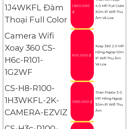
1J4WKFL Đàm
1,600,000
4.0 MP Full Color
₫
30m IP Wifi Thu
Thoại Full Color
Âm Và Loa
Camera Wifi
Xoay 360 CS-
Xoay 360 2.0 MP
Hồng Ngoại 10m
900,000 ₫
H6c-R101-
IP Wifi Thu Âm
Và Loa
1G2WF
CS-H8-R100-
Thân Plastic 3.0
1H3WKFL-2K-
MP Hồng Ngoại
1,950,000 ₫
30m IP Wifi Thu
CAMERA-EZVIZ
Âm
CS-H3c-R100-