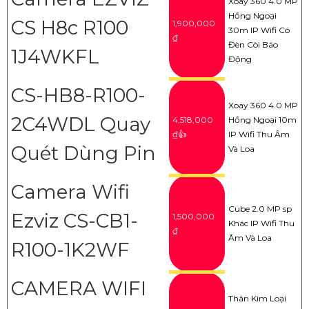
Xoay 360 4.0 MP
Hồng Ngoại
CS H8c R100
1,900,000
30m IP Wifi Có
₫
Đèn Còi Báo
1J4WKFL
Động
CS-HB8-R100-
Xoay 360 4.0 MP
2C4WDL Quay
4,518,000
Hồng Ngoại 10m
₫👍
IP Wifi Thu Âm
Quét Dùng Pin
Và Loa
Camera Wifi
Cube 2.0 MP sp
Ezviz CS-CB1-
1,500,000
Khác IP Wifi Thu
₫
Âm Và Loa
R100-1K2WF
CAMERA WIFI
Thân Kim Loại