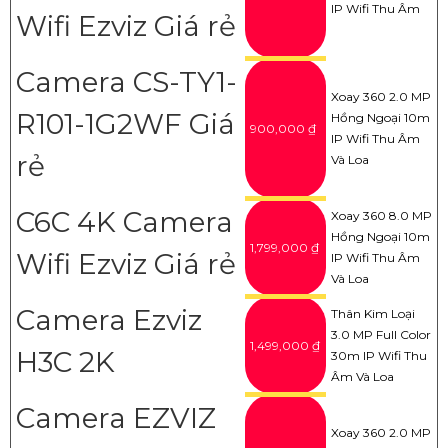
IP Wifi Thu Âm
Wifi Ezviz Giá rẻ
Camera CS-TY1-
Xoay 360 2.0 MP
R101-1G2WF Giá
Hồng Ngoại 10m
900,000 ₫
IP Wifi Thu Âm
rẻ
Và Loa
C6C 4K Camera
Xoay 360 8.0 MP
Hồng Ngoại 10m
1,799,000 ₫
Wifi Ezviz Giá rẻ
IP Wifi Thu Âm
Và Loa
Camera Ezviz
Thân Kim Loại
3.0 MP Full Color
1,499,000 ₫
H3C 2K
30m IP Wifi Thu
Âm Và Loa
Camera EZVIZ
Xoay 360 2.0 MP