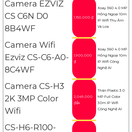
Camera EZVIZ
Xoay 360 4.0 MP
CS C6N D0
Hồng Ngoại 10m
1,150,000 ₫
IP Wifi Thu Âm
8B4WF
Và Loa
Camera Wifi
Xoay 360 4.0 MP
Ezviz CS-C6-A0-
1,900,000
Hồng Ngoại 10m
₫
IP Wifi Công
8C4WF
Nghệ AI
Camera CS-H3
Thân Plastic 3.0
2K 3MP Color
2,049,000
MP Full Color
₫👍
30m IP Wifi
Wifi
Công Nghệ AI
CS-H6-R100-