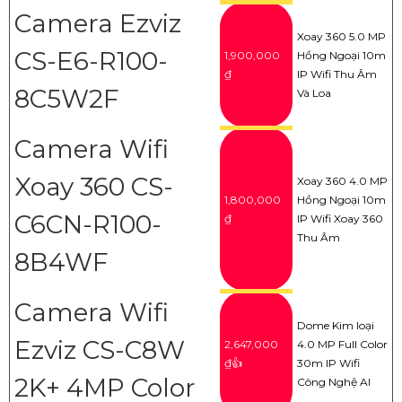
Camera Ezviz
Xoay 360 5.0 MP
CS-E6-R100-
1,900,000
Hồng Ngoại 10m
₫
IP Wifi Thu Âm
8C5W2F
Và Loa
Camera Wifi
Xoay 360 CS-
Xoay 360 4.0 MP
1,800,000
Hồng Ngoại 10m
C6CN-R100-
₫
IP Wifi Xoay 360
Thu Âm
8B4WF
Camera Wifi
Dome Kim loại
Ezviz CS-C8W
2,647,000
4.0 MP Full Color
₫👍
30m IP Wifi
2K+ 4MP Color
Công Nghệ AI