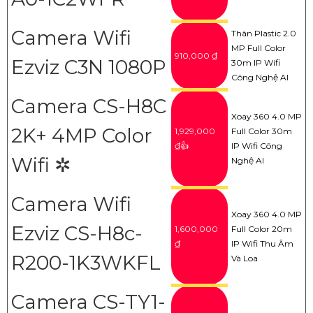
Camera Wifi
Thân Plastic 2.0
MP Full Color
910,000 ₫
Ezviz C3N 1080P
30m IP Wifi
Công Nghệ AI
Camera CS-H8C
Xoay 360 4.0 MP
2K+ 4MP Color
1,929,000
Full Color 30m
₫👍
IP Wifi Công
Wifi ✲
Nghệ AI
Camera Wifi
Xoay 360 4.0 MP
Ezviz CS-H8c-
1,600,000
Full Color 20m
₫
IP Wifi Thu Âm
R200-1K3WKFL
Và Loa
Camera CS-TY1-