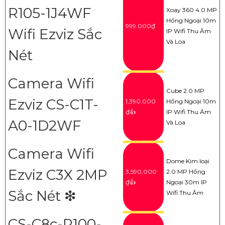
R105-1J4WF
Xoay 360 4.0 MP
Hồng Ngoại 10m
999.000₫
Wifi Ezviz Sắc
IP Wifi Thu Âm
Và Loa
Nét
Camera Wifi
Cube 2.0 MP
Ezviz CS-C1T-
1,390,000
Hồng Ngoại 10m
₫👍
IP Wifi Thu Âm
A0-1D2WF
Và Loa
Camera Wifi
Dome Kim loại
Ezviz C3X 2MP
3,590,000
2.0 MP Hồng
₫👍
Ngoại 30m IP
Sắc Nét ❇
Wifi Thu Âm
CS-C8c-R100-