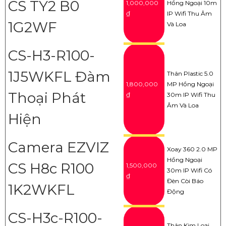
CS TY2 B0
1,000,000
Hồng Ngoại 10m
₫
IP Wifi Thu Âm
1G2WF
Và Loa
CS-H3-R100-
1J5WKFL Đàm
Thân Plastic 5.0
1,800,000
MP Hồng Ngoại
Thoại Phát
₫
30m IP Wifi Thu
Âm Và Loa
Hiện
Camera EZVIZ
Xoay 360 2.0 MP
Hồng Ngoại
CS H8c R100
1,500,000
30m IP Wifi Có
₫
Đèn Còi Báo
1K2WKFL
Động
CS-H3c-R100-
Thân Kim Loại