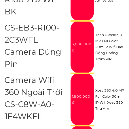
Âm Và Loa
BK
CS-EB3-R100-
Thân Plastic 3.0
2C3WFL
MP Full Color
3,000,000
20m IP Wifi Báo
Camera Dùng
₫
Động Chống
Trộm PIR
Pin
Camera Wifi
360 Ngoài Trời
Xoay 360 4.0 MP
1,800,000
Full Color 30m
CS-C8W-A0-
₫
IP Wifi Xoay 360
Thu Âm
1F4WKFL