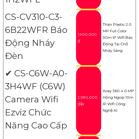
CS-CV310-C3-
Thân Plastic 2.0
6B22WFR Báo
MP Full Color
1,900,000
30m IP Wifi Báo
Động Nháy
₫
Động Tại Chỗ
Nháy Sáng
Đèn
✔ CS-C6W-A0-
3H4WF (C6W)
Xoay 360 4.0 MP
Camera Wifi
2,980,000
Hồng Ngoại 10m
₫👍
IP Wifi Công
Ezviz Chức
Nghệ AI
Năng Cao Cấp