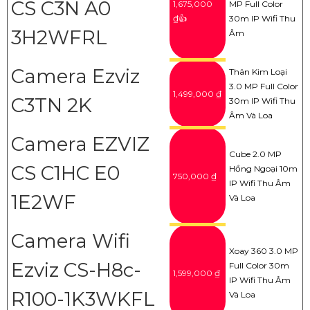
CS C3N A0
1,675,000
MP Full Color
₫👍
30m IP Wifi Thu
3H2WFRL
Âm
Camera Ezviz
Thân Kim Loại
3.0 MP Full Color
1,499,000 ₫
C3TN 2K
30m IP Wifi Thu
Âm Và Loa
Camera EZVIZ
Cube 2.0 MP
CS C1HC E0
Hồng Ngoại 10m
750,000 ₫
IP Wifi Thu Âm
1E2WF
Và Loa
Camera Wifi
Xoay 360 3.0 MP
Ezviz CS-H8c-
Full Color 30m
1,599,000 ₫
IP Wifi Thu Âm
R100-1K3WKFL
Và Loa