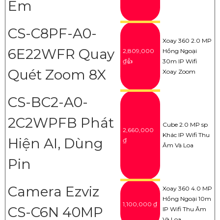
Em
CS-C8PF-A0-
Xoay 360 2.0 MP
6E22WFR Quay
2,809,000
Hồng Ngoại
₫👍
30m IP Wifi
Quét Zoom 8X
Xoay Zoom
CS-BC2-A0-
2C2WPFB Phát
Cube 2.0 MP sp
2,660,000
Khác IP Wifi Thu
Hiện AI, Dùng
₫
Âm Và Loa
Pin
Camera Ezviz
Xoay 360 4.0 MP
Hồng Ngoại 10m
1,100,000 ₫
CS-C6N 40MP
IP Wifi Thu Âm
Và Loa