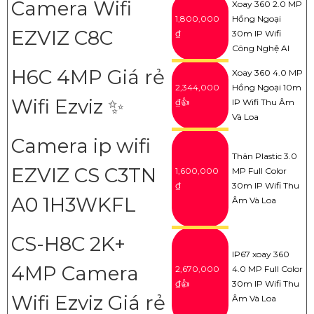
Camera Wifi
Xoay 360 2.0 MP
1,800,000
Hồng Ngoại
EZVIZ C8C
₫
30m IP Wifi
Công Nghệ AI
H6C 4MP Giá rẻ
Xoay 360 4.0 MP
2,344,000
Hồng Ngoại 10m
Wifi Ezviz ✨
₫👍
IP Wifi Thu Âm
Và Loa
Camera ip wifi
Thân Plastic 3.0
EZVIZ CS C3TN
1,600,000
MP Full Color
₫
30m IP Wifi Thu
A0 1H3WKFL
Âm Và Loa
CS-H8C 2K+
IP67 xoay 360
4MP Camera
2,670,000
4.0 MP Full Color
'
₫👍
30m IP Wifi Thu
Wifi Ezviz Giá rẻ
Âm Và Loa