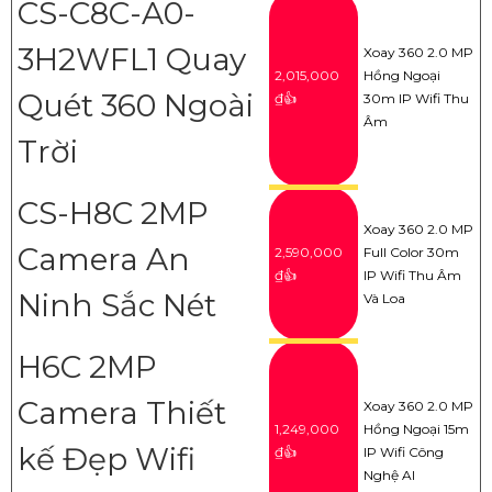
CS-C8C-A0-
3H2WFL1 Quay
Xoay 360 2.0 MP
2,015,000
Hồng Ngoại
Quét 360 Ngoài
₫👍
30m IP Wifi Thu
Âm
Trời
CS-H8C 2MP
Xoay 360 2.0 MP
Camera An
2,590,000
Full Color 30m
₫👍
IP Wifi Thu Âm
Ninh Sắc Nét
Và Loa
H6C 2MP
Camera Thiết
Xoay 360 2.0 MP
1,249,000
Hồng Ngoại 15m
kế Đẹp Wifi
₫👍
IP Wifi Công
Nghệ AI