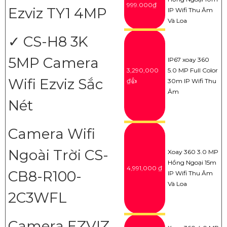
999.000₫
Ezviz TY1 4MP
IP Wifi Thu Âm
Và Loa
✓ CS-H8 3K
5MP Camera
IP67 xoay 360
3,290,000
5.0 MP Full Color
Wifi Ezviz Sắc
₫👍
30m IP Wifi Thu
Âm
Nét
Camera Wifi
Ngoài Trời CS-
Xoay 360 3.0 MP
Hồng Ngoại 15m
4,991,000 ₫
CB8-R100-
IP Wifi Thu Âm
Và Loa
2C3WFL
Camera EZVIZ