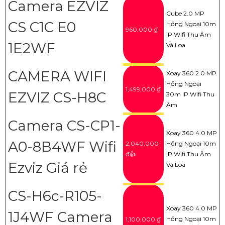
Camera EZVIZ
Cube 2.0 MP
CS C1C E0
Hồng Ngoại 10m
960,000 ₫
IP Wifi Thu Âm
1E2WF
Và Loa
CAMERA WIFI
Xoay 360 2.0 MP
Hồng Ngoại
1,499,000 ₫
EZVIZ CS-H8C
30m IP Wifi Thu
Âm
Camera CS-CP1-
Xoay 360 4.0 MP
A0-8B4WF Wifi
2,040,000
Hồng Ngoại 10m
₫👍
IP Wifi Thu Âm
Ezviz Giá rẻ
Và Loa
CS-H6c-R105-
Xoay 360 4.0 MP
1J4WF Camera
Hồng Ngoại 10m
1,100,000 ₫