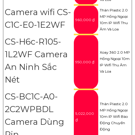
Camera wifi CS-
Thân Plastic 2.0
MP Hồng Ngoại
960,000 ₫
C1C-E0-1E2WF
10m IP Wifi Thu
Âm Và Loa
CS-H6c-R105-
1L2WF Camera
Xoay 360 2.0 MP
Hồng Ngoại 10m
950,000 ₫
An Ninh Sắc
IP Wifi Thu Âm
Và Loa
Nét
CS-BC1C-A0-
Thân Plastic 2.0
2C2WPBDL
MP Hồng Ngoại
5,022,000
10m IP Wifi Báo
Camera Dùng
₫
Động Chuyển
Động
Pin