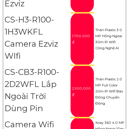
Ezviz
CS-H3-R100-
1H3WKFL
Thân Plastic 3.0
1,700,000
MP Hồng Ngoại
Camera Ezviz
₫
30m IP Wifi
Công Nghệ AI
WIfi
CS-CB3-R100-
Thân Plastic 2.0
2D2WFL Lắp
MP Full Color
2,900,000
20m IP Wifi Báo
Ngoài Trời
₫
Động Chuyển
Động
Dùng Pin
Camera Wifi
Xoay 360 4.0 MP
Hồng Ngoại 10m