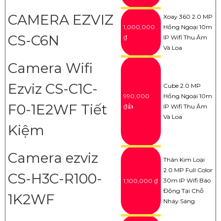
CAMERA EZVIZ
Xoay 360 2.0 MP
1,000,000
Hồng Ngoại 10m
CS-C6N
₫
IP Wifi Thu Âm
Và Loa
Camera Wifi
Ezviz CS-C1C-
Cube 2.0 MP
990,000
Hồng Ngoại 10m
F0-1E2WF Tiết
₫👍
IP Wifi Thu Âm
Và Loa
Kiệm
Camera ezviz
Thân Kim Loại
2.0 MP Full Color
CS-H3C-R100-
30m IP Wifi Báo
1,100,000 ₫
Động Tại Chỗ
1K2WF
Nháy Sáng