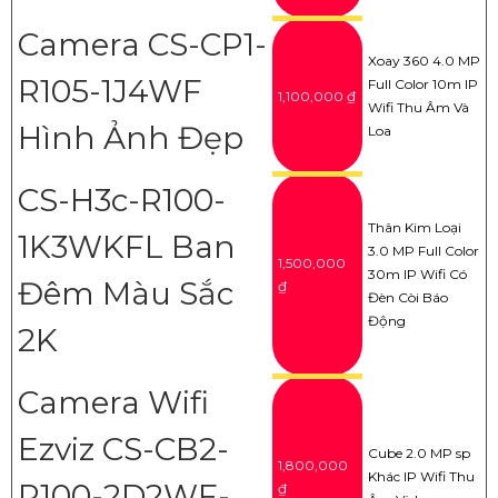
Camera CS-CP1-
Xoay 360 4.0 MP
R105-1J4WF
Full Color 10m IP
1,100,000 ₫
Wifi Thu Âm Và
Hình Ảnh Đẹp
Loa
CS-H3c-R100-
Thân Kim Loại
1K3WKFL Ban
3.0 MP Full Color
1,500,000
30m IP Wifi Có
Đêm Màu Sắc
₫
Đèn Còi Báo
Động
2K
Camera Wifi
Ezviz CS-CB2-
Cube 2.0 MP sp
1,800,000
Khác IP Wifi Thu
R100-2D2WF-
₫