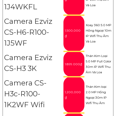
1J4WKFL
Và Loa
Camera Ezviz
Xoay 360 5.0 MP
CS-H6-R100-
1,500,000
Hồng Ngoại 10m
₫
IP Wifi Thu Âm
1J5WF
Và Loa
Camera Ezviz
Thân Kim Loại
5.0 MP Full Color
1.899.000₫
CS-H3 3K
30m IP Wifi Thu
Âm Và Loa
Camera CS-
Thân Kim loại
H3c-R100-
1,200,000
2.0 MP Hồng
₫
Ngoại 30m IP
1K2WF Wifi
Wifi Thu Âm