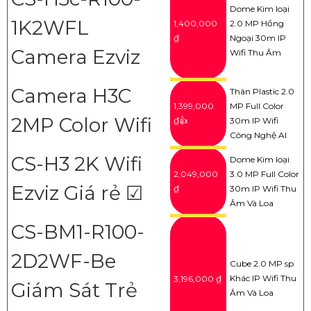
Dome Kim loại
1K2WFL
1,400,000
2.0 MP Hồng
₫
Ngoại 30m IP
Camera Ezviz
Wifi Thu Âm
Camera H3C
Thân Plastic 2.0
1,399,000
MP Full Color
2MP Color Wifi
₫👍
30m IP Wifi
Công Nghệ AI
CS-H3 2K Wifi
Dome Kim loại
2,049,000
3.0 MP Full Color
Ezviz Giá rẻ ☑
₫
30m IP Wifi Thu
Âm Và Loa
CS-BM1-R100-
2D2WF-Be
Cube 2.0 MP sp
Khác IP Wifi Thu
3,196,000 ₫
Giám Sát Trẻ
Âm Và Loa