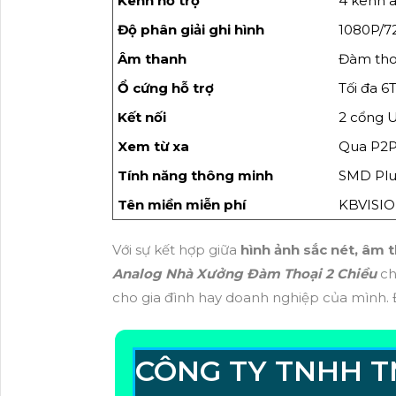
Kênh hỗ trợ
4 kênh a
Độ phân giải ghi hình
1080P/7
Âm thanh
Đàm thoạ
Ổ cứng hỗ trợ
Tối đa 6
Kết nối
2 cổng 
Xem từ xa
Qua P2P
Tính năng thông minh
SMD Plu
Tên miền miễn phí
KBVISIO
Với sự kết hợp giữa
hình ảnh sắc nét, âm t
Analog Nhà Xưởng Đàm Thoại 2 Chiều
ch
cho gia đình hay doanh nghiệp của mình. Đ
CÔNG TY TNHH T