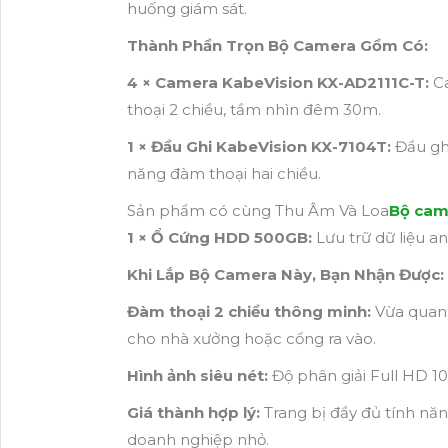
huống giám sát.
Thành Phần Trọn Bộ Camera Gồm Có:
4 × Camera KabeVision KX-AD2111C-T:
Ca
thoại 2 chiều, tầm nhìn đêm 30m.
1 × Đầu Ghi KabeVision KX-7104T:
Đầu ghi
năng đàm thoại hai chiều.
Sản phẩm có cùng Thu Âm Và Loa
Bộ cam
1 × Ổ Cứng HDD 500GB:
Lưu trữ dữ liệu an
Khi Lắp Bộ Camera Này, Bạn Nhận Được:
Đàm thoại 2 chiều thông minh:
Vừa quan s
cho nhà xưởng hoặc cổng ra vào.
Hình ảnh siêu nét:
Độ phân giải Full HD 10
Giá thành hợp lý:
Trang bị đầy đủ tính năn
doanh nghiệp nhỏ.