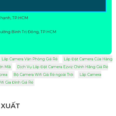
Thạnh, TP.HCM
ường Bình Trị Đông, TP.HCM
Lắp Camera Văn Phòng Giá Rẻ
Lắp Đặt Camera Cửa Hàng
ến Mãi
Dịch Vụ Lắp Đặt Camera Ezviz Chính Hãng Giá Rẻ
orea
Bộ Camera Wifi Giá Rẻ ngoài Trời
Lắp Camera
fi Gia Đình Giá Rẻ
 XUẤT