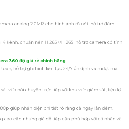
mera analog 2.0MP cho hình ảnh rõ nét, hỗ trợ đàm
 4 kênh, chuẩn nén H.265+/H.265, hỗ trợ camera có tính
era 360 độ giá rẻ chính hãng
 toàn, hỗ trợ ghi hình liên tục 24/7 ổn định và mượt mà.
át vừa nói chuyện trực tiếp với khu vực giám sát, tiện lợi
80p giúp nhận diện chi tiết rõ ràng cả ngày lẫn đêm.
g cao cấp nhưng giá dễ tiếp cận phù hợp với cá nhân và