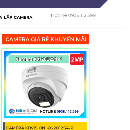
Hotline 0938.112.399
N LẮP CAMERA
CAMERA GIÁ RẺ KHUYẾN MÃI
CAMERA KBVISION KX-2012S4-P