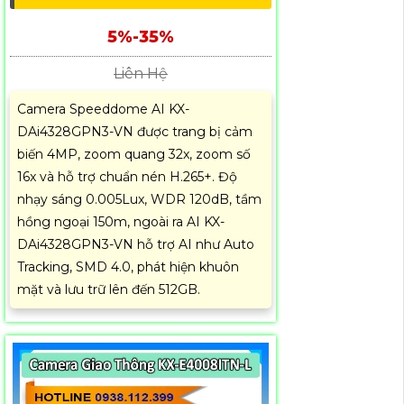
5%-35%
Liên Hệ
Camera Speeddome AI KX-
DAi4328GPN3-VN được trang bị cảm
biến 4MP, zoom quang 32x, zoom số
16x và hỗ trợ chuẩn nén H.265+. Độ
nhạy sáng 0.005Lux, WDR 120dB, tầm
hồng ngoại 150m, ngoài ra AI KX-
DAi4328GPN3-VN hỗ trợ AI như Auto
Tracking, SMD 4.0, phát hiện khuôn
mặt và lưu trữ lên đến 512GB.