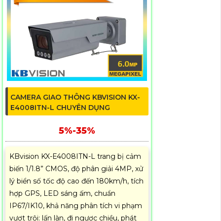
CAMERA GIAO THÔNG KBVISION KX-
E4008ITN-L CHUYÊN DỤNG
5%-35%
KBvision KX-E4008ITN-L trang bị cảm
biến 1/1.8” CMOS, độ phân giải 4MP, xử
lý biển số tốc độ cao đến 180km/h, tích
hợp GPS, LED sáng ấm, chuẩn
IP67/IK10, khả năng phân tích vi phạm
vượt trội: lấn làn, đi ngược chiều, phát