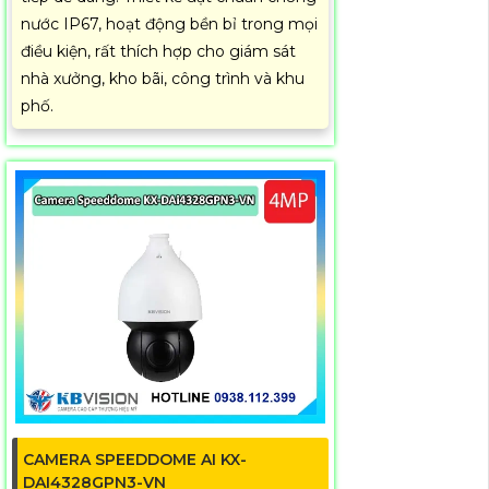
nước IP67, hoạt động bền bỉ trong mọi
điều kiện, rất thích hợp cho giám sát
nhà xưởng, kho bãi, công trình và khu
phố.
CAMERA SPEEDDOME AI KX-
DAI4328GPN3-VN