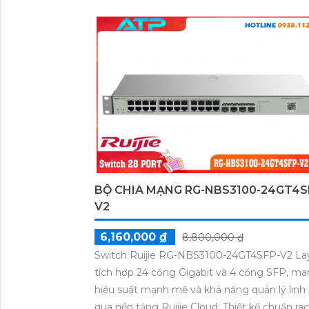
BỘ CHIA MẠNG RG-NBS3100-24GT4S
V2
6,160,000 ₫
8,800,000 ₫
Switch Ruijie RG-NBS3100-24GT4SFP-V2 Lay
tích hợp 24 cổng Gigabit và 4 cổng SFP, man
hiệu suất mạnh mẽ và khả năng quản lý linh
qua nền tảng Ruijie Cloud. Thiết kế chuẩn rac