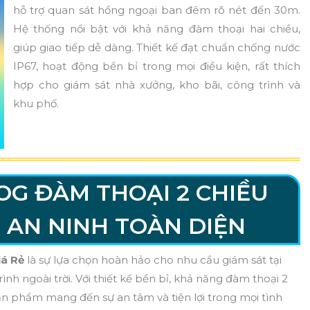
hỗ trợ quan sát hồng ngoại ban đêm rõ nét đến 30m.
Hệ thống nổi bật với khả năng đàm thoại hai chiều,
giúp giao tiếp dễ dàng. Thiết kế đạt chuẩn chống nước
IP67, hoạt động bền bỉ trong mọi điều kiện, rất thích
hợp cho giám sát nhà xưởng, kho bãi, công trình và
khu phố.
G ĐÀM THOẠI 2 CHIỀU
P AN NINH TOÀN DIỆN
iá Rẻ
là sự lựa chọn hoàn hảo cho nhu cầu giám sát tại
nh ngoài trời. Với thiết kế bền bỉ, khả năng đàm thoại 2
ản phẩm mang đến sự an tâm và tiện lợi trong mọi tình