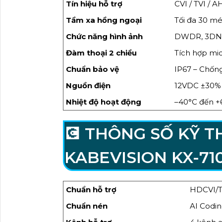
Tín hiệu hỗ trợ
CVI / TVI / 
Tầm xa hồng ngoại
Tối đa 30 m
Chức năng hình ảnh
DWDR, 3DNR
Đàm thoại 2 chiều
Tích hợp mic
Chuẩn bảo vệ
IP67 – Chốn
Nguồn điện
12VDC ±30%
Nhiệt độ hoạt động
–40°C đến +
💽 THÔNG SỐ KỸ T
KABEVISION KX-71
Chuẩn hỗ trợ
HDCVI/T
Chuẩn nén
AI Codi