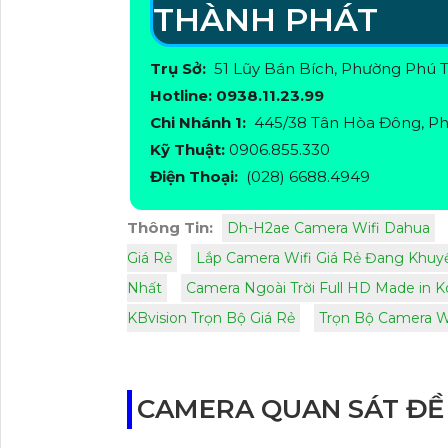
THÀNH PHÁT
Trụ Sở:
51 Lũy Bán Bích, Phường Phú 
Hotline: 0938.11.23.99
Chi Nhánh 1:
445/38 Tân Hòa Đông, Ph
Kỹ Thuật:
0906.855.330
Điện Thoại:
(028) 6688.4949
Thông Tin:
Dh-H2ae Camera Wifi Dahua
Giá Rẻ
Lắp Camera Wifi Giá Rẻ Đang Khuy
Nhất
Camera Ngoài Trời Full HD Made in K
KBvision Trọn Bộ Giá Rẻ
Trọn Bộ Camera Wi
CAMERA QUAN SÁT ĐỀ