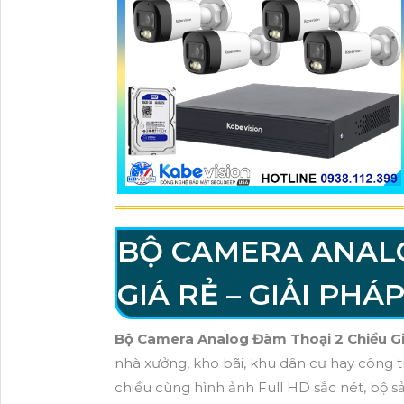
BỘ CAMERA ANALO
GIÁ RẺ – GIẢI PHÁ
Bộ Camera Analog Đàm Thoại 2 Chiều G
nhà xưởng, kho bãi, khu dân cư hay công trì
chiều cùng hình ảnh Full HD sắc nét, bộ s