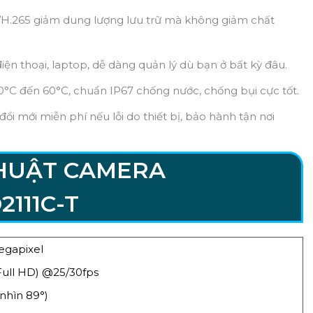
H.265 giảm dung lượng lưu trữ mà không giảm chất
iện thoại, laptop, dễ dàng quản lý dù bạn ở bất kỳ đâu.
0°C đến 60°C, chuẩn IP67 chống nước, chống bụi cực tốt.
ổi mới miễn phí nếu lỗi do thiết bị, bảo hành tận nơi
THUẬT CAMERA
2111C-T
egapixel
Full HD) @25/30fps
nhìn 89°)