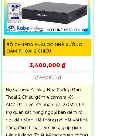
BỘ CAMERA ANALOG NHÀ XƯỞNG
ĐÀM THOẠI 2 CHIỀU
3,400,000 ₫
5,599,000 ₫
Bộ Camera Analog Nhà Xưởng Đàm
Thoại 2 Chiều gồm 4 camera KX-
AD2111C-T với độ phân giải 2.0MP, hỗ
trợ quan sát hồng ngoại ban đêm rõ
nét đến 30m. Hệ thống nổi bật với khả
năng đàm thoại hai chiều, giúp giao
tiếp dễ dàng. Thiết kế đạt chuẩn chống