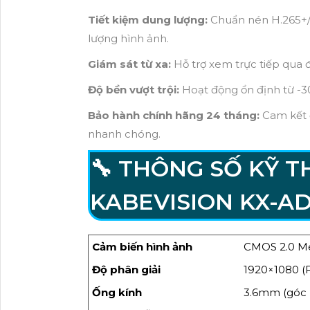
Tiết kiệm dung lượng:
Chuẩn nén H.265+/
lượng hình ảnh.
Giám sát từ xa:
Hỗ trợ xem trực tiếp qua đ
Độ bền vượt trội:
Hoạt động ổn định từ -3
Bảo hành chính hãng 24 tháng:
Cam kết đ
nhanh chóng.
🔧 THÔNG SỐ KỸ 
KABEVISION KX-AD
Cảm biến hình ảnh
CMOS 2.0 M
Độ phân giải
1920×1080 (
Ống kính
3.6mm (góc 