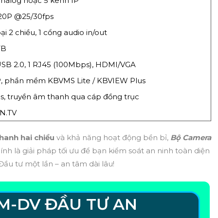
nalog hoặc 5 kênh IP
20P @25/30fps
i 2 chiều, 1 cổng audio in/out
TB
USB 2.0, 1 RJ45 (100Mbps), HDMI/VGA
, phần mềm KBVMS Lite / KBVIEW Plus
s, truyền âm thanh qua cáp đồng trục
N.TV
hanh hai chiều
và khả năng hoạt động bền bỉ,
Bộ Camera
ính là giải pháp tối ưu để bạn kiểm soát an ninh toàn diện
ầu tư một lần – an tâm dài lâu!
M-DV ĐẦU TƯ AN