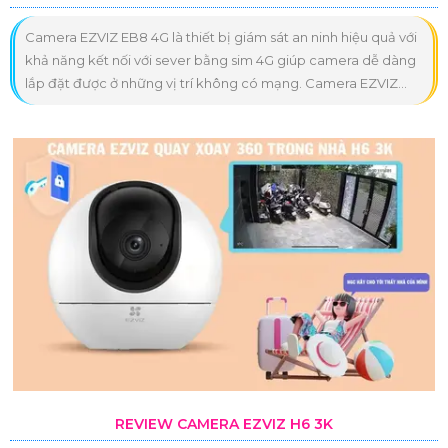
Camera EZVIZ EB8 4G là thiết bị giám sát an ninh hiệu quả với
khả năng kết nối với sever bằng sim 4G giúp camera dễ dàng
lắp đặt được ở những vị trí không có mạng. Camera EZVIZ...
REVIEW CAMERA EZVIZ H6 3K