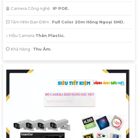
🤖️ Camera Công nghệ :
IP POE.
💥 Tầm Nhìn Ban Đêm :
Full Color 20m Hồng Ngoại SMD.
↕️ Mẫu Camera
Thân Plastic.
️💮 Khả Năng :
Thu Âm.