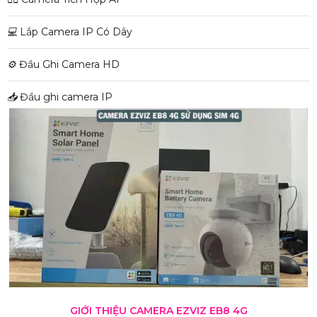
💻
Lắp Camera IP Có Dây
⚙️
Đầu Ghi Camera HD
📥
Đầu ghi camera IP
GIỚI THIỆU CAMERA EZVIZ EB8 4G