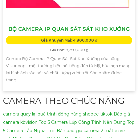
BỘ CAMERA IP QUAN SÁT SÁT KHO XƯỞNG
Giá Khuyến Mại: 4,800,000 ₫
Giá Bán: 7,250,000 ₫
Combo Bộ Camera IP Quan Sát Sát Kho Xưởng của hãng
Visioncop - một thương hiệu nổi tiếng đến từ Mỹ, hứa hẹn mang
lại hình ảnh sắc nét và chất lượng vượt trội. Sản phẩm được
trang...
CAMERA THEO CHỨC NĂNG
camera quay lại quá trình đóng hàng shopee tiktok
Báo giá
camera kbvision
Top 5 Camera Lắp Công Trình Nên Dùng
Top
5 Camera Lắp Ngoài Trời
Bản báo giá camera 2 mắt ezviz