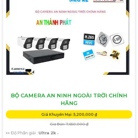
BỘ CAMERA AN NINH NGOÀI TRỜI CHÍNH
HÃNG
Giá Khuyến Mại: 5,200,000 ₫
Giá Bán: 7,650,000 ₫
👀 Độ Phân giải :
Ultra 2k .