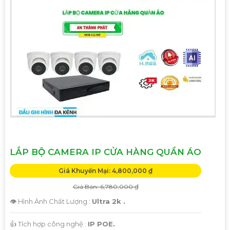
LẮP BỘ CAMERA IP CỬA HÀNG QUẦN ÁO
Giá Khuyến Mại: 4,800,000 ₫
Giá Bán: 6,780,000 ₫
👁 Hình Ành Chất Lượng :
Ultra 2k .
👍 Tích hợp công nghệ :
IP POE.