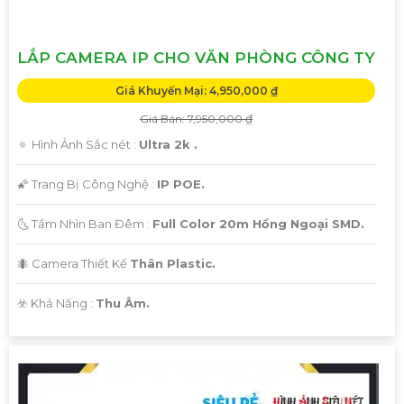
LẮP CAMERA IP CHO VĂN PHÒNG CÔNG TY
Giá Khuyến Mại: 4,950,000 ₫
Giá Bán: 7,950,000 ₫
🔅 Hình Ảnh Sắc nét :
Ultra 2k .
🌠 Trang Bị Công Nghệ :
IP POE.
🌜 Tầm Nhìn Ban Đêm :
Full Color 20m Hồng Ngoại SMD.
🐜 Camera Thiết Kế
Thân Plastic.
️☣️ Khả Năng :
Thu Âm.