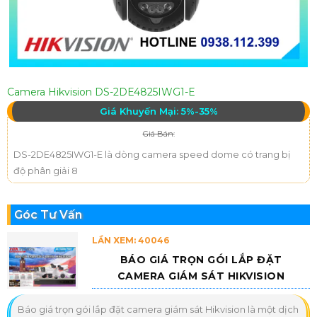
Camera Hikvision DS-2DE4825IWG1-E
Giá Khuyến Mại: 5%-35%
Giá Bán:
DS-2DE4825IWG1-E là dòng camera speed dome có trang bị
độ phân giải 8
Góc Tư Vấn
LẦN XEM: 40046
BÁO GIÁ TRỌN GÓI LẮP ĐẶT
CAMERA GIÁM SÁT HIKVISION
Báo giá trọn gói lắp đặt camera giám sát Hikvision là một dịch