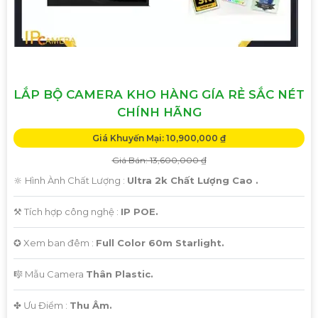
LẮP BỘ CAMERA KHO HÀNG GÍA RẺ SẮC NÉT
CHÍNH HÃNG
Giá Khuyến Mại: 10,900,000 ₫
Giá Bán: 13,600,000 ₫
🔆 Hình Ành Chất Lượng :
Ultra 2k Chất Lượng Cao .
⚒ Tích hợp công nghệ :
IP POE.
✪ Xem ban đêm :
Full Color 60m Starlight.
🎼️ Mẫu Camera
Thân Plastic.
️✤ Ưu Điểm :
Thu Âm.