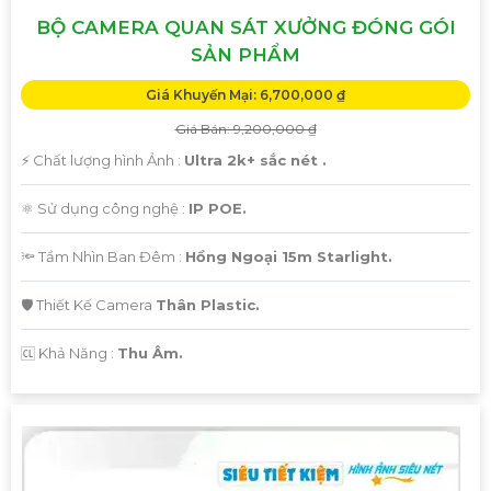
BỘ CAMERA QUAN SÁT XƯỞNG ĐÓNG GÓI
SẢN PHẨM
Giá Khuyến Mại: 6,700,000 ₫
Giá Bán: 9,200,000 ₫
️⚡ Chất lượng hình Ảnh :
Ultra 2k+ sắc nét .
⚛️ Sử dụng công nghệ :
IP POE.
🔦 Tầm Nhìn Ban Đêm :
Hồng Ngoại 15m Starlight.
🛡 Thiết Kế Camera
Thân Plastic.
️🆑 Khả Năng :
Thu Âm.