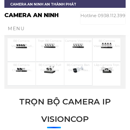
CAMERA AN NINH AN THÀNH PHÁT
CAMERA AN NINH
Hotline 0938.112.399
MENU
Bộ Camera
Trọn Bộ Camera
Camera Visioncop
Bộ Camera
Visioncop Full
Ip Visioncop
Trọn Bộ
Visioncop Ghi Âm
Color
Bộ Camera
Bộ Camera Full
Bộ Camera Ban
Lắp Camera Trọn
Chống Trộm
Color Dahua
Đêm Có Màu
Bộ Giá Rẻ
Visioncop
Kbvision
TRỌN BỘ CAMERA IP
VISIONCOP