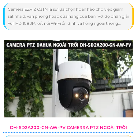
Camera EZVIZ C3TN là sự lựa chọn hoàn hảo cho việc giám
sát nhà ở, văn phòng hoặc cửa hàng của bạn. Với độ phân giải
Full HD 1080P, kết nối Wi-Fi ổn định và hồng ngoại thông...
DH-SD2A200-GN-AW-PV CAMERRA PTZ NGOÀI TRỜI