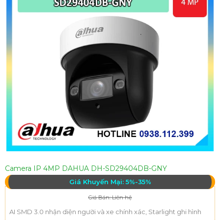
Camera IP 4MP DAHUA DH-SD29404DB-GNY
Giá Khuyến Mại: 5%-35%
Giá Bán: Liên hệ
AI SMD 3.0 nhận diện người và xe chính xác, Starlight ghi hình