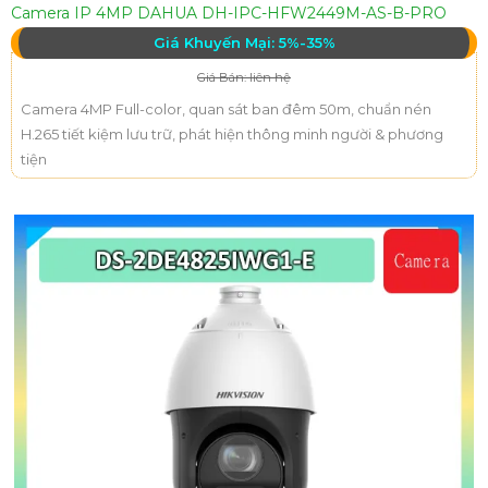
Camera IP 4MP DAHUA DH-IPC-HFW2449M-AS-B-PRO
Giá Khuyến Mại: 5%-35%
Giá Bán: liên hệ
Camera 4MP Full-color, quan sát ban đêm 50m, chuẩn nén
H.265 tiết kiệm lưu trữ, phát hiện thông minh người & phương
tiện