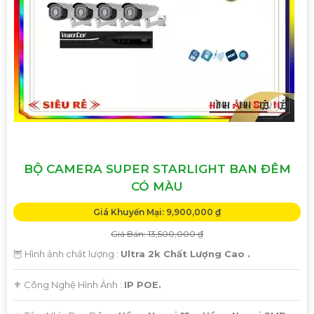
như các dịch vụ hỗ trợ sau bán hàng.
BỘ CAMERA SUPER STARLIGHT BAN ĐÊM
'
CÓ MÀU
Giá Khuyến Mại: 9,900,000 ₫
Giá Bán: 13,500,000 ₫
🦉 Hình ảnh chất lượng :
Ultra 2k Chất Lượng Cao .
⚜️ Công Nghệ Hình Ảnh :
IP POE.