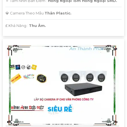
🔅 Tầm Nhìn Ban Đêm :
Hồng Ngoại 15m Hồng Ngoại SMD.
💎 Camera Theo Mẫu
Thân Plastic.
️₤ Khả Năng :
Thu Âm.