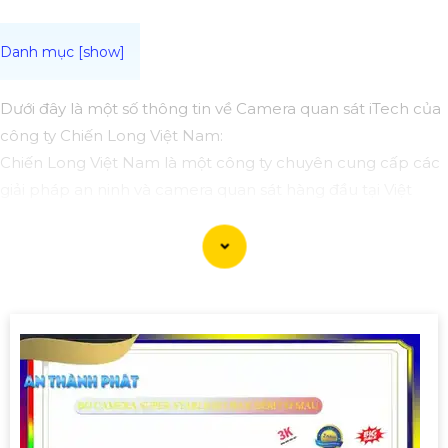
Dưới đây là một số thông tin về Camera quan sát iTech của
công ty Chiến Long Việt Nam:
Chiến Long Việt Nam là một công ty chuyên cung cấp các
giải pháp an ninh và camera quan sát hàng đầu tại Việt
Nam. Hình ảnh của các camera quan sát iTech thường rất
sắc nét và chất lượng cao.
Camera quan sát iTech được đánh giá cao về độ tin cậy và
hiệu suất hoạt động. Chúng được thiết kế để đáp ứng nhu
cầu giám sát an ninh cho các tổ chức, doanh nghiệp và hộ
gia đình.
Nếu bạn quan tâm đến việc mua Camera quan sát iTech từ
công ty Chiến Long Việt Nam, bạn có thể liên hệ trực tiếp
với họ để biết thêm thông tin chi tiết về sản phẩm cũng