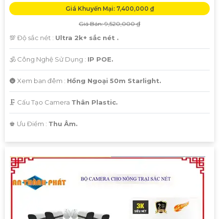
Giá Khuyến Mại: 7,400,000 ₫
Giá Bán: 9,520,000 ₫
💯 Độ sắc nét :
Ultra 2k+ sắc nét .
🕉️ Công Nghệ Sử Dụng :
IP POE.
🌚 Xem ban đêm :
Hồng Ngoại 50m Starlight.
🗜️ Cấu Tạo Camera
Thân Plastic.
️♚ Ưu Điểm :
Thu Âm.