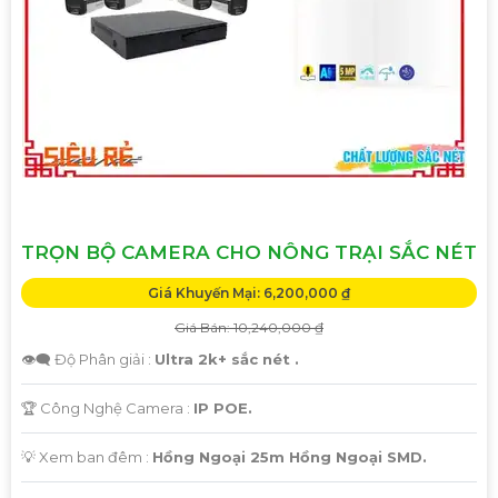
TRỌN BỘ CAMERA CHO NÔNG TRẠI SẮC NÉT
Giá Khuyến Mại: 6,200,000 ₫
Giá Bán: 10,240,000 ₫
👁️‍🗨 Độ Phân giải :
Ultra 2k+ sắc nét .
🏆 Công Nghệ Camera :
IP POE.
💡 Xem ban đêm :
Hồng Ngoại 25m Hồng Ngoại SMD.