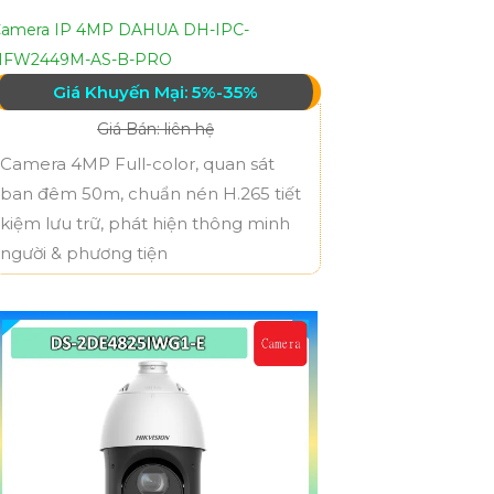
amera IP 4MP DAHUA DH-IPC-
HFW2449M-AS-B-PRO
Giá Khuyến Mại: 5%-35%
Giá Bán: liên hệ
Camera 4MP Full-color, quan sát
ban đêm 50m, chuẩn nén H.265 tiết
kiệm lưu trữ, phát hiện thông minh
người & phương tiện