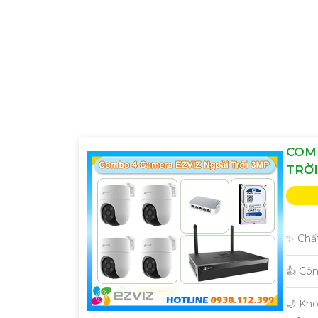
COM
TRỜI
✨ Chất
👍 Cô
🌙 Kh