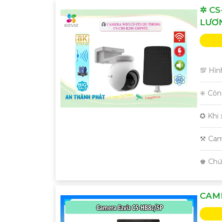
✲ C
LƯƠ
💯 Hìn
✳️ Cô
✪ Khi 
⚒ Cam
️♚ Ch
CAME