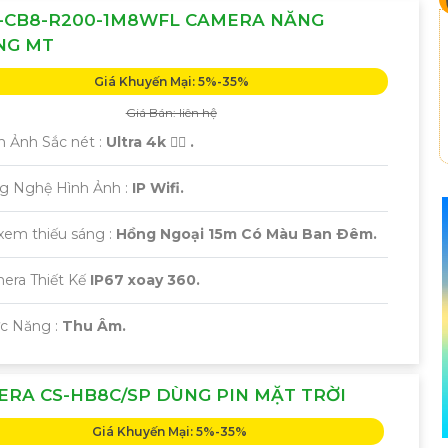
S-CB8-R200-1M8WFL CAMERA NĂNG
NG MT
Giá Khuyến Mại: 5%-35%
Giá Bán: liên hệ
h Ảnh Sắc nét :
Ultra 4k 👍🏾 .
ng Nghệ Hình Ảnh :
IP Wifi.
xem thiếu sáng :
Hồng Ngoại 15m Có Màu Ban Ðêm.
era Thiết Kế
IP67 xoay 360.
ức Năng :
Thu Âm.
RA CS-HB8C/SP DÙNG PIN MẶT TRỜI
Giá Khuyến Mại: 5%-35%