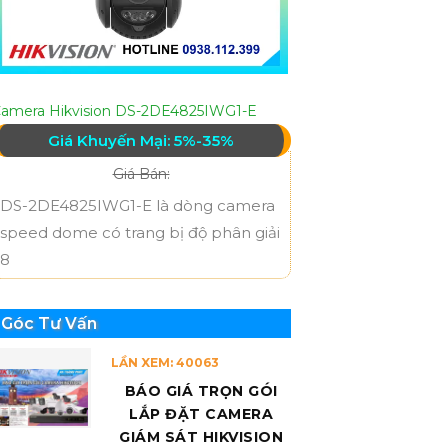
amera Hikvision DS-2DE4825IWG1-E
Giá Khuyến Mại: 5%-35%
Giá Bán:
DS-2DE4825IWG1-E là dòng camera
speed dome có trang bị độ phân giải
8
Góc Tư Vấn
LẦN XEM: 40063
BÁO GIÁ TRỌN GÓI
LẮP ĐẶT CAMERA
GIÁM SÁT HIKVISION