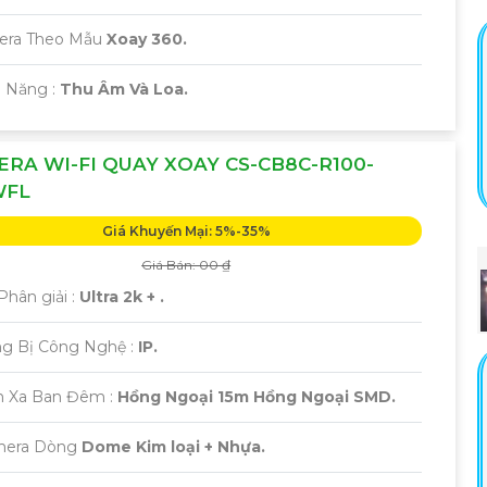
mera Theo Mẫu
Xoay 360.
ả Năng :
Thu Âm Và Loa.
RA WI-FI QUAY XOAY CS-CB8C-R100-
WFL
Giá Khuyến Mại: 5%-35%
Giá Bán: 00 ₫
Phân giải :
Ultra 2k + .
ang Bị Công Nghệ :
IP.
m Xa Ban Đêm :
Hồng Ngoại 15m Hồng Ngoại SMD.
amera Dòng
Dome Kim loại + Nhựa.