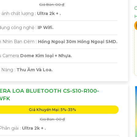
Giá Bán: 00 ₫
C
h ảnh chất lượng :
Ultra 2k + .
 dụng công nghệ :
IP Wifi.
m Nhìn Ban Đêm :
Hồng Ngoại 30m Hồng Ngoại SMD.
ẫu Camera
Dome Kim loại + Nhựa.
ả Năng :
Thu Âm Và Loa.
RA LOA BLUETOOTH CS-S10-R100-
WFK
Giá Khuyến Mại: 5%-35%
Giá Bán: 00 ₫
hân giải :
Ultra 2k + .