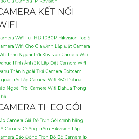
áo Giá Camera IP Kbvision
CAMERA KẾT NỐI
WIFI
amera Wifi Full HD 1080P Hikvision
Top 5
amera Wifi Cho Gia Đình
Lắp Đặt Camera
ifi Thân Ngoài Trời Kbvision
Camera Wifi
ahua Hình Ảnh 3K
Lắp Đặt Camera Wifi
ahu Thân Ngoài Trời
Camera Ebitcam
goài Trời
Lắp Camera Wifi 360 Dahua
ắp Ngoài Trời
Camera Wifi Dahua Trong
Nhà
CAMERA THEO GÓI
ắp Camera Giá Rẻ Trọn Gói chính hãng
ộ Camera Chống Trộm Hikvision
Lắp
amera Báo Động Trọn Bộ
Bộ Camera Ip