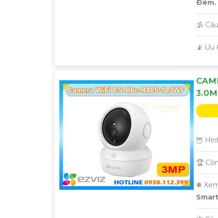
Ðêm.
🕉️ C
️📡 Ưu
CAME
3.0
🦉 Hìn
🏆 Cô
❃ Xem
'
Smart 