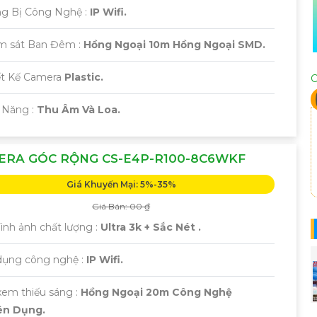
ang Bị Công Nghệ :
IP Wifi.
ám sát Ban Đêm :
Hồng Ngoại 10m Hồng Ngoại SMD.
iết Kế Camera
Plastic.
C
 Năng :
Thu Âm Và Loa.
ERA GÓC RỘNG CS-E4P-R100-8C6WKF
Giá Khuyến Mại: 5%-35%
Giá Bán: 00 ₫
 Hình ảnh chất lượng :
Ultra 3k + Sắc Nét .
 dụng công nghệ :
IP Wifi.
xem thiếu sáng :
Hồng Ngoại 20m Công Nghệ
n Dụng.