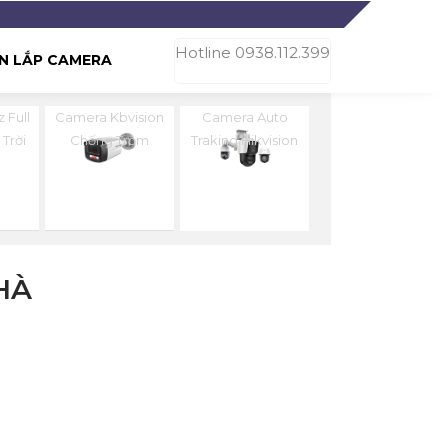
Hotline 0938.112.399
N LẮP CAMERA
 Full
Camera Kbvision
Camera Auto
 Trời
Chống Trộm
Traking Hikvision
HÀ