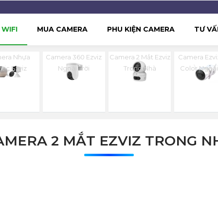
WIFI
MUA CAMERA
PHU KIỆN CAMERA
TƯ VẤ
era Nhựa
Camera 360 Ezviz
Camera 2 Mắt Ezviz
Camera Ezviz
stic Ezviz
Ngoài Trời
Trong Nhà
Color Ngoài
AMERA 2 MẮT EZVIZ TRONG N