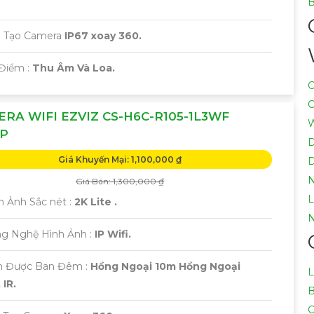
B
ấu Tạo Camera
IP67 xoay 360.
 Điểm :
Thu Âm Và Loa.
C
C
RA WIFI EZVIZ CS-H6C-R105-1L3WF
W
MP
D
Giá Khuyến Mại: 1,100,000 ₫
D
N
Giá Bán: 1,300,000 ₫
L
h Ảnh Sắc nét :
2K Lite .
ng Nghệ Hình Ảnh :
IP Wifi.
 Được Ban Đêm :
Hồng Ngoại 10m Hồng Ngoại
L
IR.
B
C