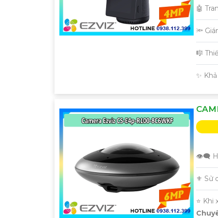
🤖️ Tr
🔦 Gi
🎼️ Th
️✨ Khả
CAM
👁️‍🗨
⚜️ Sử
⭐ Khi 
Chuyê