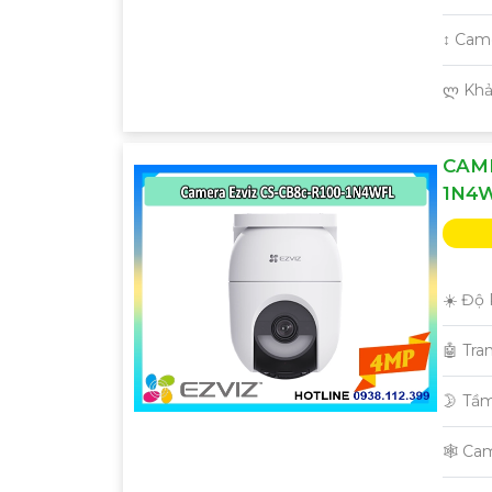
↕️ Ca
️ლ Kh
CAME
1N4
☀️ Độ 
🤖️ Tr
🌛 Tầ
🕸️ C