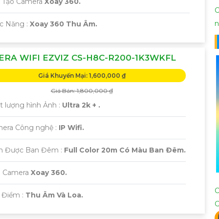
u Tạo Camera
Xoay 360.
C
n
ức Năng :
Xoay 360 Thu Âm.
RA WIFI EZVIZ CS-H8C-R200-1K3WKFL
Giá Khuyến Mại: 1,600,000 ₫
Giá Bán: 1,800,000 ₫
t lượng hình Ảnh :
Ultra 2k + .
mera Công nghệ :
IP Wifi.
m Được Ban Đêm :
Full Color 20m Có Màu Ban Ðêm.
i Camera
Xoay 360.
 Điểm :
Thu Âm Và Loa.