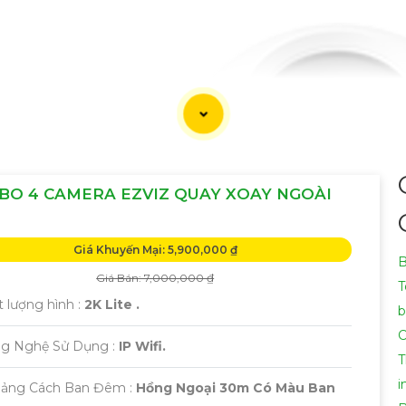
BO 4 CAMERA EZVIZ QUAY XOAY NGOÀI
Giá Khuyến Mại: 5,900,000 ₫
B
Giá Bán: 7,000,000 ₫
T
 lượng hình :
2K Lite .
b
C
ng Nghệ Sử Dụng :
IP Wifi.
T
i
oảng Cách Ban Đêm :
Hồng Ngoại 30m Có Màu Ban