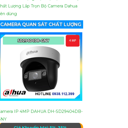
hất Lượng
Lắp Trọn Bộ Camera Dahua
ên dùng
CAMERA QUAN SÁT CHẤT LƯỢNG
Camera IP 4MP DAHUA DH-SD29404DB-
GNY
Giá Khuyến Mại: 5%-35%