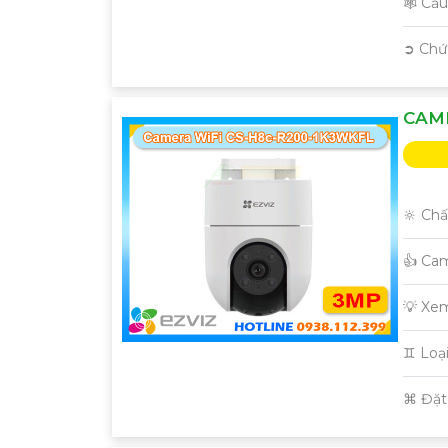
🕸️ Cấ
️➲ Ch
CAME
🔆 Chấ
👍 Ca
💡 Xe
♊ Loạ
️⌘ Đặt