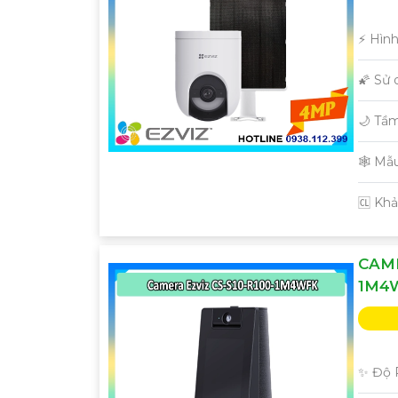
️⚡ Hìn
🌠 Sử
🌙 Tầ
🕸️ M
️🆑 Kh
CAME
1M4
✨ Độ P