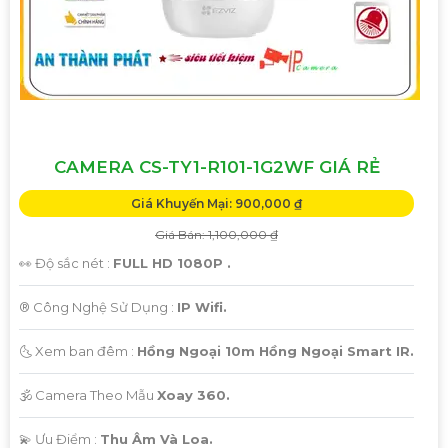
CAMERA CS-TY1-R101-1G2WF GIÁ RẺ
Giá Khuyến Mại: 900,000 ₫
Giá Bán: 1,100,000 ₫
👀 Độ sắc nét :
FULL HD 1080P .
®️ Công Nghệ Sử Dụng :
IP Wifi.
🌜 Xem ban đêm :
Hồng Ngoại 10m Hồng Ngoại Smart IR.
🕉️ Camera Theo Mẫu
Xoay 360.
️💫 Ưu Điểm :
Thu Âm Và Loa.