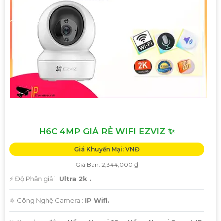
H6C 4MP GIÁ RẺ WIFI EZVIZ ✨
Giá Khuyến Mại: VNĐ
Giá Bán: 2,344,000 ₫
️⚡ Độ Phân giải :
Ultra 2k .
⚛️ Công Nghệ Camera :
IP Wifi.