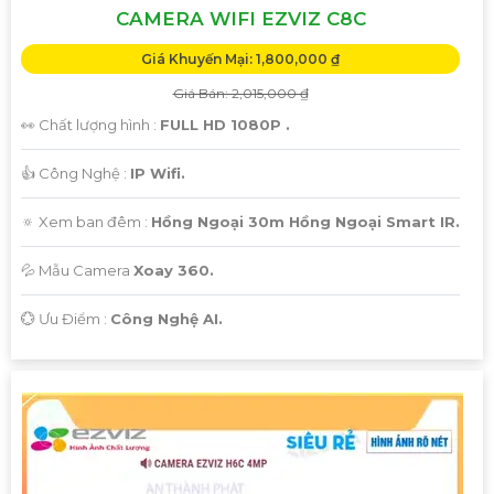
CAMERA WIFI EZVIZ C8C
Giá Khuyến Mại: 1,800,000 ₫
Giá Bán: 2,015,000 ₫
👀 Chất lượng hình :
FULL HD 1080P .
👍 Công Nghệ :
IP Wifi.
🔅 Xem ban đêm :
Hồng Ngoại 30m Hồng Ngoại Smart IR.
💦 Mẫu Camera
Xoay 360.
️💮 Ưu Điểm :
Công Nghệ AI.