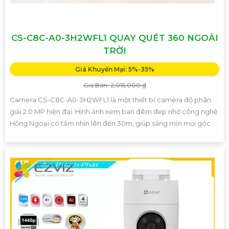
CS-C8C-A0-3H2WFL1 QUAY QUÉT 360 NGOÀI
TRỜI
Giá Khuyến Mại: 5%-35%
Giá Bán: 2,015,000 ₫
Camera CS-C8C-A0-3H2WFL1 là một thiết bị camera độ phân
giải 2.0 MP hiện đại. Hình ảnh xem ban đêm đẹp nhờ công nghệ
Hồng Ngoại có tầm nhìn lên đến 30m, giúp sáng mịn mọi góc