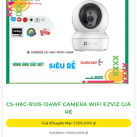
CS-H6C-R105-1J4WF CAMERA WIFI EZVIZ GIÁ
RẺ
Giá Khuyến Mại: 1,100,000 ₫
Giá Bán: 1,300,000 ₫