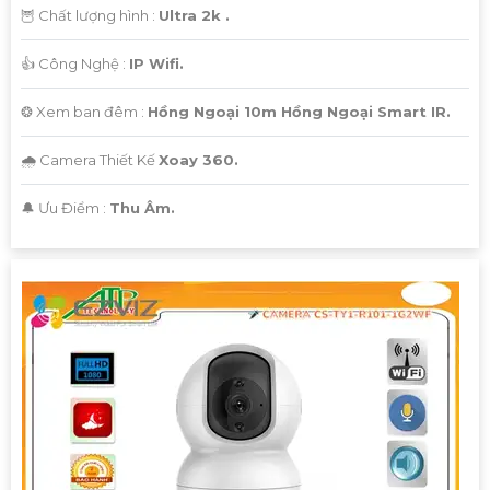
🦉 Chất lượng hình :
Ultra 2k .
👍 Công Nghệ :
IP Wifi.
❂ Xem ban đêm :
Hồng Ngoại 10m Hồng Ngoại Smart IR.
🌧️ Camera Thiết Kế
Xoay 360.
️🔔 Ưu Điểm :
Thu Âm.