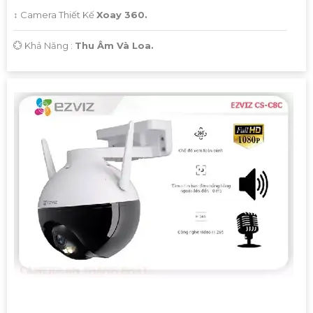
'
↕️ Camera Thiết Kế
Xoay 360.
️💮 Khả Năng :
Thu Âm Và Loa.