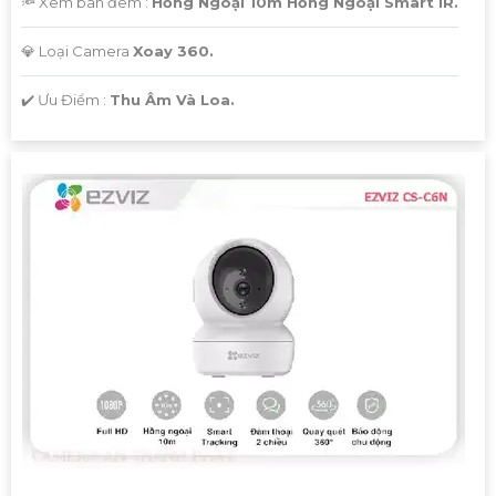
🔦 Xem ban đêm :
Hồng Ngoại 10m Hồng Ngoại Smart IR.
💎 Loại Camera
Xoay 360.
️✔️ Ưu Điểm :
Thu Âm Và Loa.