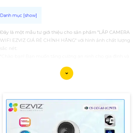
Đây là một mẫu tư giới thiệu cho sản phẩm "LẮP CAMERA
WIFI EZVIZ GIÁ RẺ CHÍNH HÃNG" với hình ảnh chất lượng
sắc nét:
"Chào bạn! Bạn muốn tăng cường an ninh cho gia đình và
văn phòng của mình mà không cần tốn nhiều chi phí?
Dòng sản phẩm Camera WiFi Ezviz sẽ là sự lựa chọn hoàn
hảo cho bạn. Với thiết kế nhỏ gọn, dễ lắp đặt và sử dụng,
camera này mang đến hình ảnh chất lượng sắc nét, giúp
bạn dễ dàng quan sát mọi góc cạnh từ xa thông qua ứng
dụng điện thoại.
Với giá cả phải chăng và chính hãng, bạn có thể yên tâm về
chất lượng sản phẩm. Hãy lựa chọn Camera WiFi Ezviz để
bảo vệ cho ngôi nhà thân yêu của bạn ngay hôm nay!