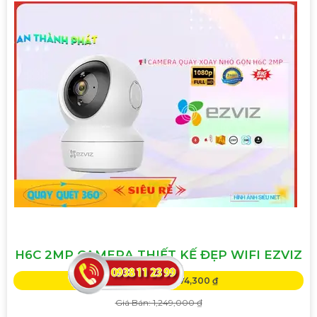
H6C 2MP CAMERA THIẾT KẾ ĐẸP WIFI EZVIZ
Giá Khuyến Mại: 874,300 ₫
Giá Bán: 1,249,000 ₫