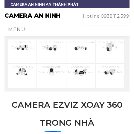
CAMERA AN NINH AN THÀNH PHÁT
CAMERA AN NINH
Hotline 0938.112.399
MENU
Camera Có
Camera Ezviz Có
Camera Kim Loại
Camera 360 Ezviz
Chống Ngược
Chống Trộm
Ezviz
Ngoài Trời
Sáng Ezviz
Camera H.265
Camera Wifi
Camera Siêu
Lắp Camera
Ezviz
Ezviz Xoay 360 Độ
Nhạy Sáng Ezviz
Ezviz Ngoài Trời
CAMERA EZVIZ XOAY 360
TRONG NHÀ