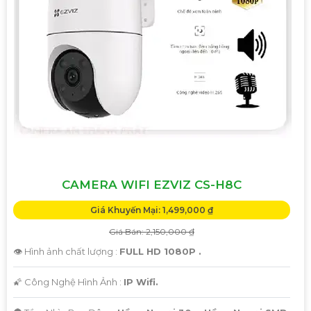
CAMERA WIFI EZVIZ CS-H8C
Giá Khuyến Mại: 1,499,000 ₫
Giá Bán: 2,150,000 ₫
👁 Hình ảnh chất lượng :
FULL HD 1080P .
🌠 Công Nghệ Hình Ảnh :
IP Wifi.