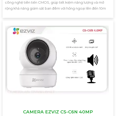
công nghệ tiên tiến CMOS, giúp tiết kiệm năng lượng và mở
rộng khả năng giám sát ban đêm với hồng ngoại lên đến 10m
CAMERA EZVIZ CS-C6N 40MP