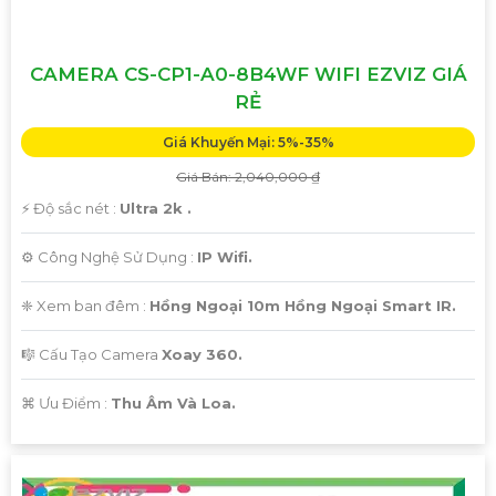
CAMERA CS-CP1-A0-8B4WF WIFI EZVIZ GIÁ
RẺ
Giá Khuyến Mại: 5%-35%
Giá Bán: 2,040,000 ₫
️⚡ Độ sắc nét :
Ultra 2k .
⚙ Công Nghệ Sử Dụng :
IP Wifi.
❈ Xem ban đêm :
Hồng Ngoại 10m Hồng Ngoại Smart IR.
🎼️ Cấu Tạo Camera
Xoay 360.
️⌘ Ưu Điểm :
Thu Âm Và Loa.