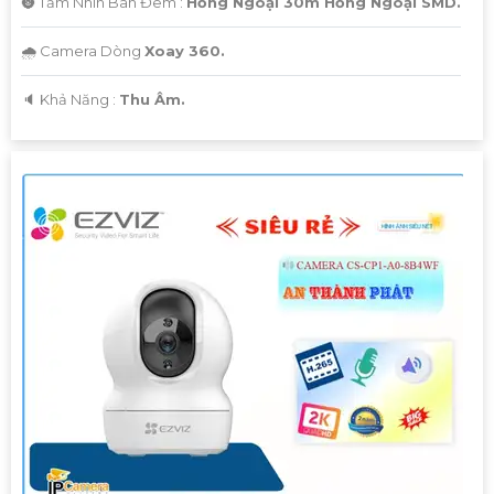
🌚 Tầm Nhìn Ban Đêm :
Hồng Ngoại 30m Hồng Ngoại SMD.
🌧️ Camera Dòng
Xoay 360.
️🔈 Khả Năng :
Thu Âm.