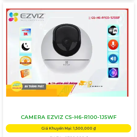
CAMERA EZVIZ CS-H6-R100-1J5WF
Giá Khuyến Mại: 1,500,000 ₫