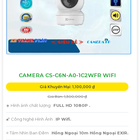
Đừng để bất kỳ sự cố xảy ra mà không kịp khám phá."
Hy vọng bạn sẽ hài lòng với mẫu tư giới thiệu này!
CAMERA CS-C6N-A0-1C2WFR WIFI
Giá Khuyến Mại: 1,100,000 ₫
Giá Bán: 1,300,000 ₫
☀️ Hình ảnh chất lượng :
FULL HD 1080P .
🌠 Công Nghệ Hình Ảnh :
IP Wifi.
⭐ Tầm Nhìn Ban Đêm :
Hồng Ngoại 10m Hồng Ngoại EXIR.