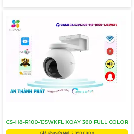
CS-H8-R100-1J5WKFL XOAY 360 FULL COLOR
Giá Khuyến Mại: 2,050,000 ₫