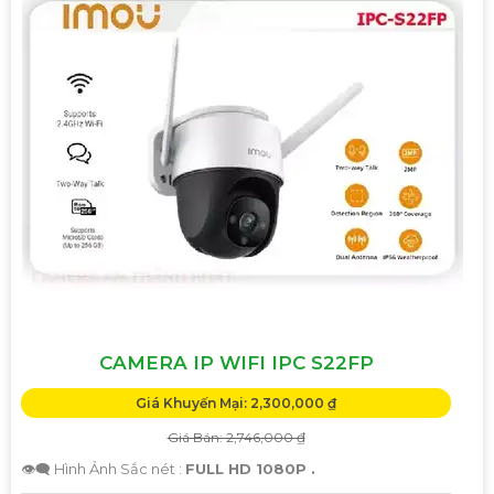
CAMERA IP WIFI IPC S22FP
Giá Khuyến Mại: 2,300,000 ₫
Giá Bán: 2,746,000 ₫
👁️‍🗨 Hình Ảnh Sắc nét :
FULL HD 1080P .