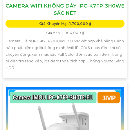
CAMERA WIFI KHÔNG DÂY IPC-K7FP-3H0WE
SẮC NÉT
Giá Khuyến Mại: 1,700,000 ₫
Giá Bán: 2,000,000 ₫
Camera Giá rẻ IPC-K7FP-3H0WE 3.0 MP kết hợp khả năng Cảnh
báo phát hiện người thông minh, Wifi IP, Còi & nháy đèn khi có
chuyển động, xem màu sắc Full Color 30m vào ban đêm, trang
bị đèn trợ sáng kép, loa đàm thoại tích hợp, Chống Ngược Sáng
HDR