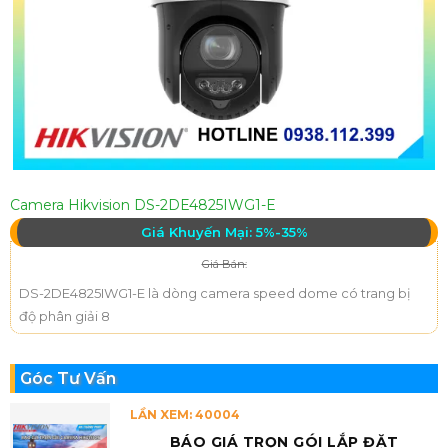
Camera Hikvision DS-2DE4825IWG1-E
Giá Khuyến Mại: 5%-35%
Giá Bán:
DS-2DE4825IWG1-E là dòng camera speed dome có trang bị
độ phân giải 8
Góc Tư Vấn
LẦN XEM: 40004
BÁO GIÁ TRỌN GÓI LẮP ĐẶT