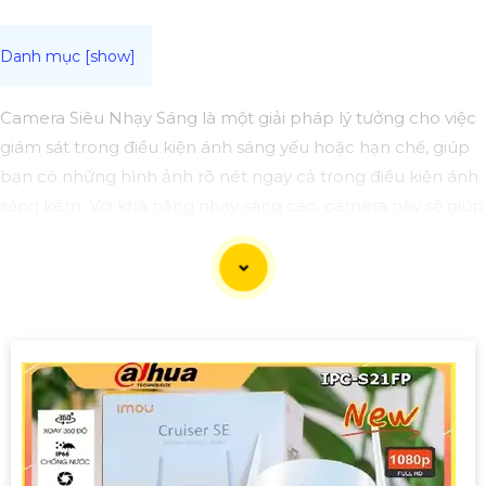
Camera Siêu Nhạy Sáng là một giải pháp lý tưởng cho việc
giám sát trong điều kiện ánh sáng yếu hoặc hạn chế, giúp
bạn có những hình ảnh rõ nét ngay cả trong điều kiện ánh
sáng kém. Với khả năng nhạy sáng cao, camera này sẽ giúp
bạn quan sát và ghi lại mọi diễn biến một cách chi tiết và
chính xác.
Camera Siêu Nhạy Sáng là một lựa chọn phù hợp cho việc
giám sát an ninh trong các khu vực yêu cầu sự rõ ràng chi
tiết trong hình ảnh vào điều kiện ánh sáng yếu. Hãy đầu tư
vào cameđể bảo vệ và giám sát an ninh hiệu quả hơn.