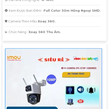
🌚 Xem Được Ban Đêm :
Full Color 30m Hồng Ngoại SMD.
🛡 Camera Theo Mẫu
Xoay 360.
️💫 Chức Năng :
Xoay 360 Thu Âm.