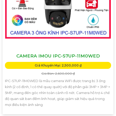
CAMERA IMOU IPC-S7UP-11M0WED
Giá Khuyến Mại: 2,500,000 ₫
Giá Bán: 2,600,000 ₫
IPC-S7UP-11M0WED là mẫu camera WiFi được trang bị 3 ống
kính (2 cố định, 1 có thể quay quét) với độ phân giải 3MP + 3MP +
5MP, mang đến góc nhìn toàn cảnh rõ nét. Camera hỗ trợ 4 chế
độ quan sát ban đêm linh hoạt, giúp giám sát hiệu quả trong
mọi điều kiện ánh sáng