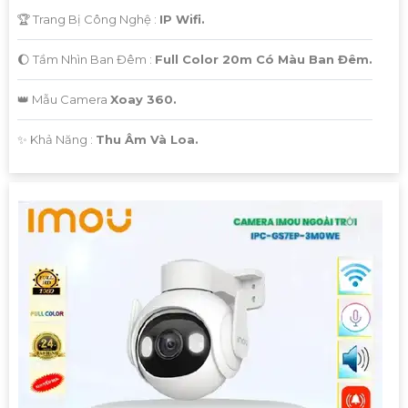
🏆 Trang Bị Công Nghệ :
IP Wifi.
🌔 Tầm Nhìn Ban Đêm :
Full Color 20m Có Màu Ban Đêm.
👑 Mẫu Camera
Xoay 360.
️✨ Khả Năng :
Thu Âm Và Loa.