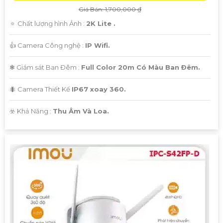
Giá Bán: 1,700,000 ₫
🔅 Chất lượng hình Ảnh :
2K Lite .
👍 Camera Công nghệ :
IP Wifi.
❃ Giám sát Ban Đêm :
Full Color 20m Có Màu Ban Ðêm.
🐜 Camera Thiết Kế
IP67 xoay 360.
️☣️ Khả Năng :
Thu Âm Và Loa.