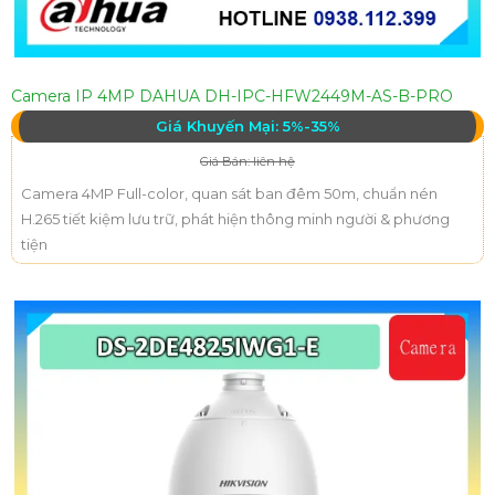
Camera IP 4MP DAHUA DH-IPC-HFW2449M-AS-B-PRO
Giá Khuyến Mại: 5%-35%
Giá Bán: liên hệ
Camera 4MP Full-color, quan sát ban đêm 50m, chuẩn nén
H.265 tiết kiệm lưu trữ, phát hiện thông minh người & phương
tiện