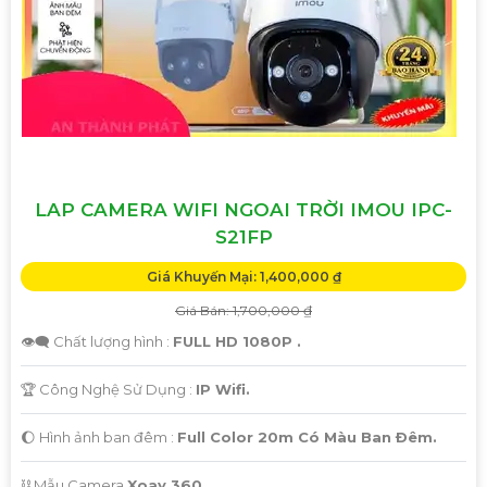
LAP CAMERA WIFI NGOAI TRỜI IMOU IPC-
S21FP
'
Giá Khuyến Mại: 1,400,000 ₫
Giá Bán: 1,700,000 ₫
👁️‍🗨 Chất lượng hình :
FULL HD 1080P .
🏆 Công Nghệ Sử Dụng :
IP Wifi.
🌔 Hình ảnh ban đêm :
Full Color 20m Có Màu Ban Ðêm.
⛓ Mẫu Camera
Xoay 360.