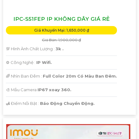
IPC-S51FEP IP KHÔNG DÂY GIÁ RẺ
Giá Khuyến Mại: 1,650,000 ₫
Giá Bán: 1,900,000 ₫
💯 Hình Ành Chất Lượng :
3k .
⚙ Công Nghệ :
IP Wifi.
🌈 Nhìn Ban Đêm :
Full Color 20m Có Màu Ban Ðêm.
🎨 Mẫu Camera
IP67 xoay 360.
️🛃 Điểm Nỗi Bật :
Báo Động Chuyển Động.