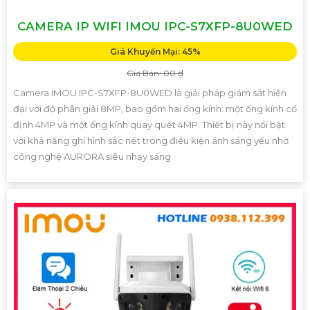
CAMERA IP WIFI IMOU IPC-S7XFP-8U0WED
Giá Khuyến Mại: 45%
Giá Bán: 00 ₫
Camera IMOU IPC-S7XFP-8U0WED là giải pháp giám sát hiện
đại với độ phân giải 8MP, bao gồm hai ống kính: một ống kính cố
định 4MP và một ống kính quay quét 4MP. Thiết bị này nổi bật
với khả năng ghi hình sắc nét trong điều kiện ánh sáng yếu nhờ
công nghệ AURORA siêu nhạy sáng