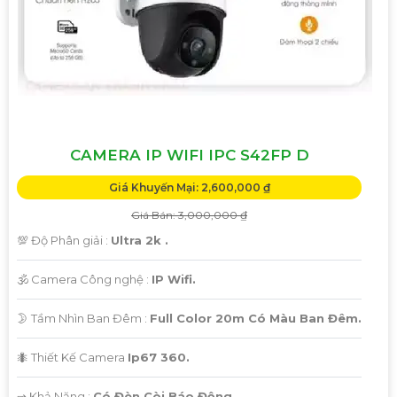
CAMERA IP WIFI IPC S42FP D
Giá Khuyến Mại: 2,600,000 ₫
Giá Bán: 3,000,000 ₫
💯 Độ Phân giải :
Ultra 2k .
🕉️ Camera Công nghệ :
IP Wifi.
🌛 Tầm Nhìn Ban Đêm :
Full Color 20m Có Màu Ban Đêm.
🐜 Thiết Kế Camera
Ip67 360.
️⇝ Khả Năng :
Có Đèn Còi Báo Động.