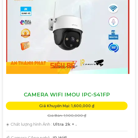
CAMERA WIFI IMOU IPC-S41FP
Giá Khuyến Mại: 1,600,000 ₫
Giá Bán: 1,900,000 ₫
☀️ Chất lượng hình Ảnh :
Ultra 2k + .
🕉️ Camera Công nghệ :
IP Wifi.