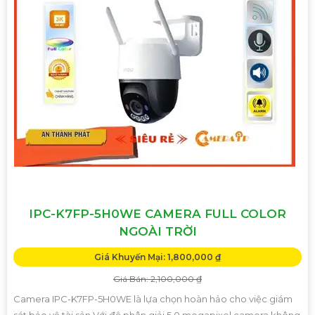
IPC-K7FP-5H0WE CAMERA FULL COLOR
NGOÀI TRỜI
Giá Khuyến Mại: 1,800,000 ₫
Giá Bán: 2,100,000 ₫
Camera IPC-K7FP-5H0WE là lựa chọn hoàn hảo cho việc giám