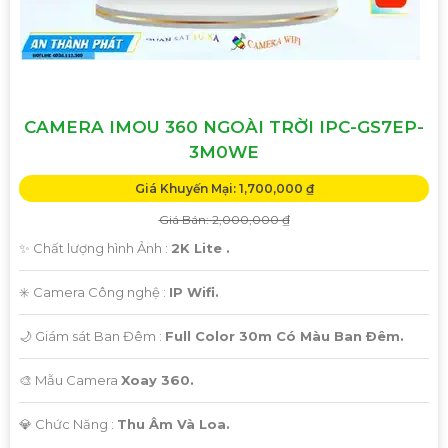
CAMERA IMOU 360 NGOÀI TRỜI IPC-GS7EP-
3M0WE
Giá Khuyến Mại: 1,700,000 ₫
Giá Bán: 2,000,000 ₫
✨ Chất lượng hình Ảnh :
2K Lite .
✳️ Camera Công nghệ :
IP Wifi.
🌙 Giám sát Ban Đêm :
Full Color 30m Có Màu Ban Ðêm.
🎨 Mẫu Camera
Xoay 360.
️💎 Chức Năng :
Thu Âm Và Loa.