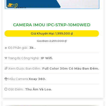
CAMERA IMOU IPC-S7XP-10M0WED
Giá Khuyến Mại: 1,999,000 ₫
Giá Bán: 2,299,000 ₫
☀️ Độ Phân giải :
3k .
⚒ Trang Bị Công Nghệ :
IP Wifi.
🌈 Xem Được Ban Đêm :
Full Color 30m Có Màu Ban Ðêm.
🐉️ Mẫu Camera
Xoay 360.
️💮 Đặt Điểm :
Thu Âm Và Loa.