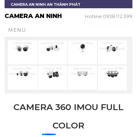
CAMERA AN NINH AN THÀNH PHÁT
CAMERA AN NINH
Hotline 0938.112.399
MENU
Camera Báo
Camera Chuẩn
Camera Imou
Camera Imou
Động Imou
Onvif Imou
Cube
Phát Hiện Người
Camera Nén
Camera Wifi
Lắp Camera
Camera Ip 360
Hình H.265 Imou
Chống Trộm
Công Nghệ CVI
Vantech
Imou
CAMERA 360 IMOU FULL
COLOR