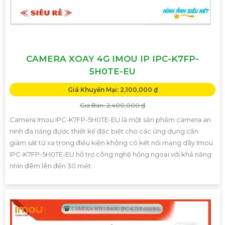
CAMERA XOAY 4G IMOU IP IPC-K7FP-
5H0TE-EU
Giá Khuyến Mại: 2,100,000 ₫
Giá Bán: 2,400,000 ₫
Camera Imou IPC-K7FP-5H0TE-EU là một sản phẩm camera an
ninh đa năng được thiết kế đặc biệt cho các ứng dụng cần
giám sát từ xa trong điều kiện không có kết nối mạng dây Imou
IPC-K7FP-5H0TE-EU hỗ trợ công nghệ hồng ngoại với khả năng
nhìn đêm lên đến 30 mét.