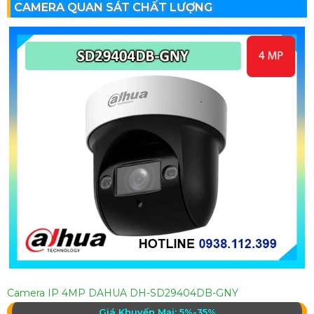
CAMERA QUAN SÁT CHẤT LƯỢNG
Camera IP 4MP DAHUA DH-SD29404DB-GNY
Giá Khuyến Mại: 5%-35%