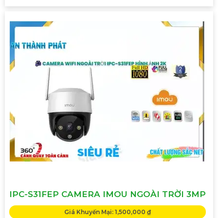
IPC-S31FEP CAMERA IMOU NGOÀI TRỜI 3MP
Giá Khuyến Mại: 1,500,000 ₫