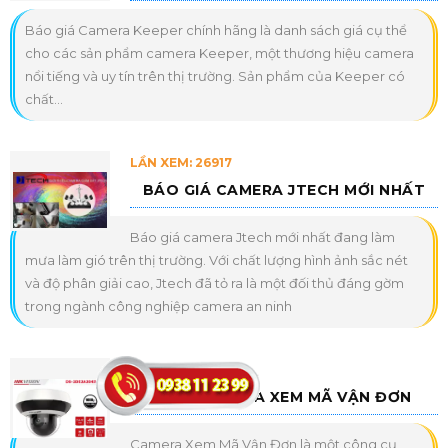
Báo giá Camera Keeper chính hãng là danh sách giá cụ thể
cho các sản phẩm camera Keeper, một thương hiệu camera
nổi tiếng và uy tín trên thị trường. Sản phẩm của Keeper có
chất...
LẦN XEM: 26917
BÁO GIÁ CAMERA JTECH MỚI NHẤT
Báo giá camera Jtech mới nhất đang làm
mưa làm gió trên thị trường. Với chất lượng hình ảnh sắc nét
và độ phân giải cao, Jtech đã tỏ ra là một đối thủ đáng gờm
trong ngành công nghiệp camera an ninh
LẦN XEM: 21751
MẪU CAMERA XEM MÃ VẬN ĐƠN
Camera Xem Mã Vận Đơn là một công cụ