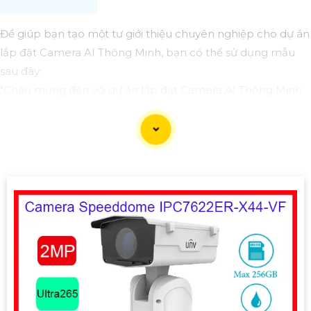
Để giúp bạn tạo một tư giới thiệu chuyên nghiệp cho dự án
lắp đặt Camera AI Thông Minh, bạn có thể sử dụng mẫu
sau đây:
"Chào mừng đến với dự án lắp đặt Camera AI Thông Minh
chuyên nghiệp của chúng tôi!
Chúng tôi là đội ngũ chuyên gia với nhiều năm kinh nghiệm
trong lĩnh vực công nghệ an ninh và Camera AI. Với sự am
hiểu sâu rộng về các công nghệ mới nhất, chúng tôi cam
kết mang đến giải pháp an ninh hiệu quả và tiên tiến nhất
cho dự án của bạn.
Với việc tích hợp công nghệ AI thông minh vào hệ thống
Camera, chúng tôi tự tin việc giám sát và bảo vệ tài sản của
bạn sẽ trở nên hiệu quả hơn bao giờ hết. Hệ thống Camera
AI của chúng An Thành Phát Không chỉ giúp phát hiện các
hành vi đáng ngờ mà còn cung cấp các tính năng thông