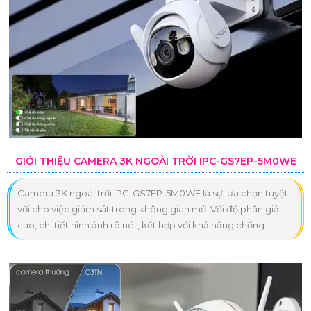
GIỚI THIỆU CAMERA 3K NGOÀI TRỜI IPC-GS7EP-5M0WE
Camera 3K ngoài trời IPC-GS7EP-5M0WE là sự lựa chọn tuyệt
vời cho việc giám sát trong không gian mở. Với độ phân giải
cao, chi tiết hình ảnh rõ nét, kết hợp với khả năng chống...