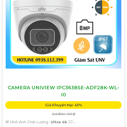
CAMERA UNIVIEW IPC3638SE-ADF28K-WL-
I0
Giá Khuyến Mại: 45%
Giá Bán: 00 ₫
💯 Hình Ành Chất Lượng :
Ultra 4k 👍🏾 .