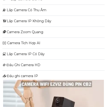
️🎤️
Lắp Camera Có Thu Âm
📶
Lắp Camera IP Không Dây
🕵️
Camera Zoom Quang
🧛‍♀️
Camera Tích Hợp AI
💻
Lắp Camera IP Có Dây
⚙️
Đầu Ghi Camera HD
📥
Đầu ghi camera IP