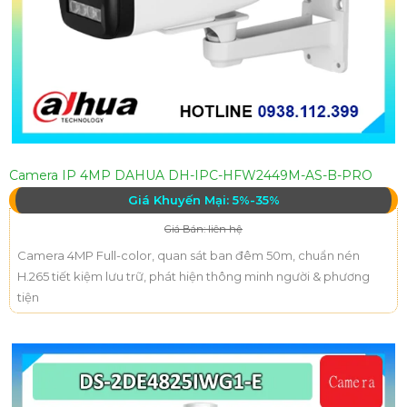
Camera IP 4MP DAHUA DH-IPC-HFW2449M-AS-B-PRO
Giá Khuyến Mại: 5%-35%
Giá Bán: liên hệ
Camera 4MP Full-color, quan sát ban đêm 50m, chuẩn nén
H.265 tiết kiệm lưu trữ, phát hiện thông minh người & phương
tiện