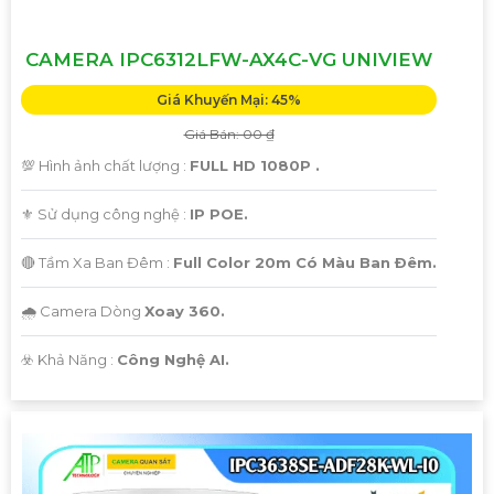
CAMERA IPC6312LFW-AX4C-VG UNIVIEW
Giá Khuyến Mại: 45%
Giá Bán: 00 ₫
💯 Hình ảnh chất lượng :
FULL HD 1080P .
⚜️ Sử dụng công nghệ :
IP POE.
🔴 Tầm Xa Ban Đêm :
Full Color 20m Có Màu Ban Ðêm.
🌧️ Camera Dòng
Xoay 360.
️☣️ Khả Năng :
Công Nghệ AI.