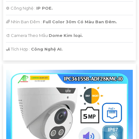
⚙ Công Nghệ :
IP POE.
🌈 Nhìn Ban Đêm :
Full Color 30m Có Màu Ban Ðêm.
🎨 Camera Theo Mẫu
Dome Kim loại.
️🛃 Tích Hợp :
Công Nghệ AI.