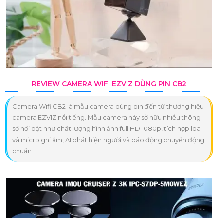
REVIEW CAMERA WIFI EZVIZ DÙNG PIN CB2
Camera Wifi CB2 là mẫu camera dùng pin đến từ thương hiệu
camera EZVIZ nổi tiếng. Mẫu camera này sở hữu nhiều thông
số nổi bật như chất lượng hình ảnh full HD 1080p, tích hợp loa
và micro ghi âm, AI phát hiện người và báo động chuyển động
chuẩn