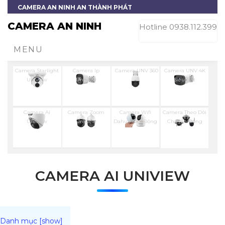
CAMERA AN NINH AN THÀNH PHÁT
CAMERA AN NINH
Hotline 0938.112.399
MENU
Camera Starlight
Camera Ip
Camera UNV 360
Camera UNV 4K
Uniview
Uniview
Siêu Nét
Camera Ai
Camera Zoom
Camera Wifi
Camera Theo Dỏi
Uniview
Uniview
Dahua Báo Động
Chuyển Động
CAMERA AI UNIVIEW