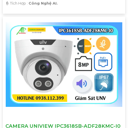
️👮 Tích Hợp :
Công Nghệ AI.
'
CAMERA UNIVIEW IPC3618SB-ADF28KMC-I0