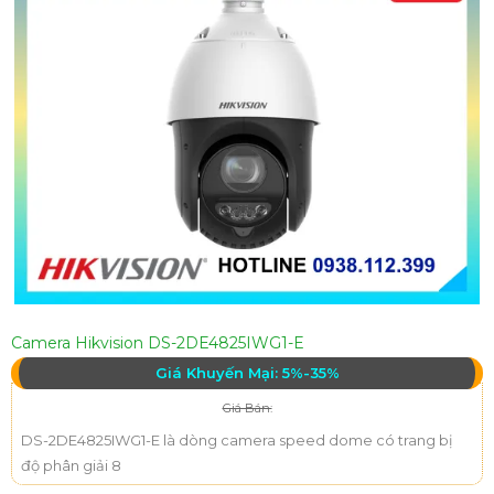
Camera Hikvision DS-2DE4825IWG1-E
Giá Khuyến Mại: 5%-35%
Giá Bán:
DS-2DE4825IWG1-E là dòng camera speed dome có trang bị
độ phân giải 8