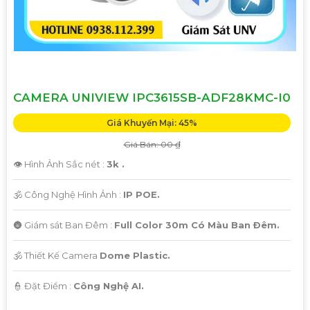
CAMERA UNIVIEW IPC3615SB-ADF28KMC-I0
Giá Khuyến Mại: 45%
Giá Bán: 00 ₫
👁 Hình Ảnh Sắc nét :
3k .
🕉️ Công Nghệ Hình Ảnh :
IP POE.
🌚 Giám sát Ban Đêm :
Full Color 30m Có Màu Ban Ðêm.
🕉️ Thiết Kế Camera
Dome Plastic.
️👮 Đặt Điểm :
Công Nghệ AI.