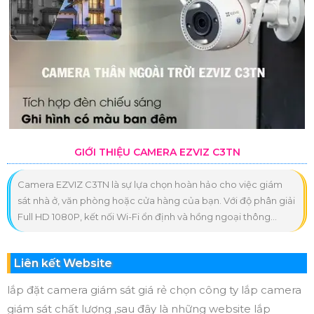
GIỚI THIỆU CAMERA EZVIZ C3TN
Camera EZVIZ C3TN là sự lựa chọn hoàn hảo cho việc giám
sát nhà ở, văn phòng hoặc cửa hàng của bạn. Với độ phân giải
Full HD 1080P, kết nối Wi-Fi ổn định và hồng ngoại thông...
Liên kết Website
lắp đặt camera giám sát giá rẻ chọn công ty lắp camera
giám sát chất lượng ,sau đây là những website lắp