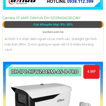
Camera IP 4MP DAHUA DH-SD29404DB-GNY
Giá Khuyến Mại: 5%-35%
Giá Bán: Liên hệ
AI SMD 3.0 nhận diện người và xe chính xác, Starlight ghi hình
màu ban đêm, Zoom quang 4x quan sát rõ ở nhiều khoảng
cách