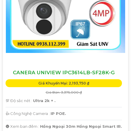
CANERA UNIVIEW IPC3614LB-SF28K-G
Giá Khuyến Mại: 2,193,750 ₫
Giá Bán: 3,375,000 ₫
💯 Độ sắc nét :
Ultra 2k + .
👍 Công Nghệ Camera :
IP POE.
🌚 Xem ban đêm :
Hồng Ngoại 30m Hồng Ngoại Smart IR.