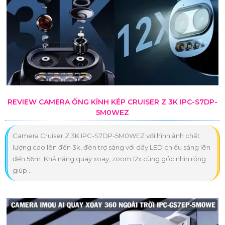
REVIEW CAMERA ỐNG KÍNH KÉP CRUISER Z 3K IPC-S7DP-
5M0WEZ
Camera Cruiser Z 3K IPC-S7DP-5M0WEZ với hình ảnh chất
lượng cao lên đến 3k, đèn trợ sáng với dãy LED chiếu sáng lên
đến 56m. Khả năng quay xoay, zoom 12x cùng góc nhìn rộng
giúp...