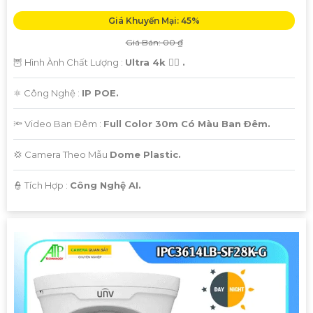
Giá Khuyến Mại: 45%
Giá Bán: 00 ₫
🦉 Hình Ành Chất Lượng :
Ultra 4k 👍🏾 .
⚛️ Công Nghệ :
IP POE.
🔦 Video Ban Đêm :
Full Color 30m Có Màu Ban Ðêm.
💢 Camera Theo Mẫu
Dome Plastic.
️👮 Tích Hợp :
Công Nghệ AI.