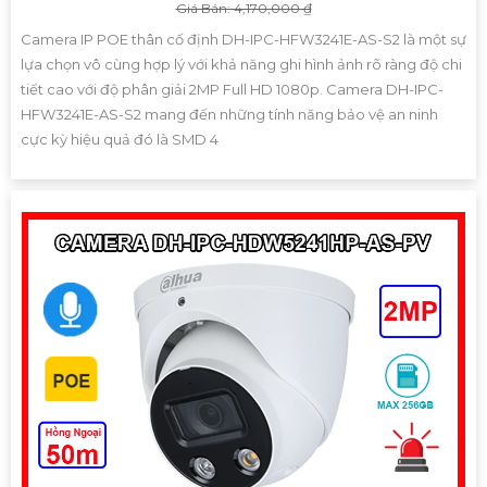
Giá Bán: 4,170,000 ₫
Camera IP POE thân cố định DH-IPC-HFW3241E-AS-S2 là một sự
lựa chọn vô cùng hợp lý với khả năng ghi hình ảnh rõ ràng độ chi
tiết cao với độ phân giải 2MP Full HD 1080p. Camera DH-IPC-
HFW3241E-AS-S2 mang đến những tính năng bảo vệ an ninh
cực kỳ hiệu quả đó là SMD 4