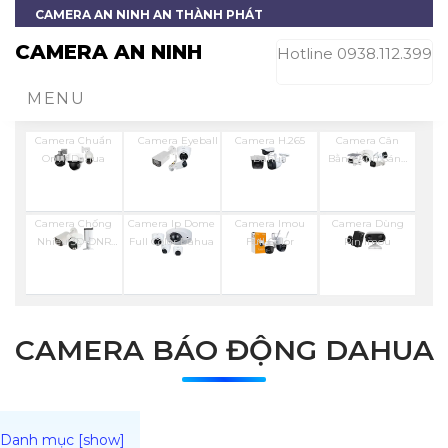
CAMERA AN NINH AN THÀNH PHÁT
CAMERA AN NINH
Hotline 0938.112.399
MENU
Camera Chuẩn
Camera Eyeball
Camera H.265
Camera Cân
Onvif Dahua
Dahua
Bằng Ánh Sáng
Super Adapt
Camera Chống
Camera Ip Dome
Camera Imou
Camera Dùng
Nhiễu 3D-DNR
Full Color Dahua
Full Color
Pin Imou
Dahua
CAMERA BÁO ĐỘNG DAHUA