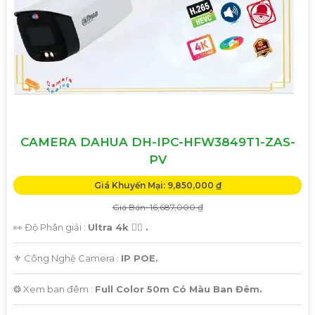
CAMERA DAHUA DH-IPC-HFW3849T1-ZAS-
PV
Giá Khuyến Mại: 9,850,000 ₫
Giá Bán: 16,687,000 ₫
👀 Độ Phân giải :
Ultra 4k 👍🏾 .
⚜️ Công Nghệ Camera :
IP POE.
❂ Xem ban đêm :
Full Color 50m Có Màu Ban Đêm.