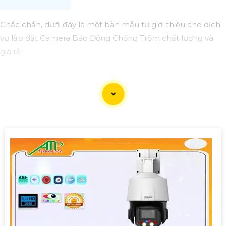
Chắc chắn, dưới đây là một bản mẫu tư giới thiệu cho dịch
vụ lắp đặt Camera Báo Động Chống Trộm chất lượng và
giá rẻ:
🔒📹 Lắp Camera Báo Động Chống Trộm - An ninh cho ngôi
nhà của bạn! 📹🔒
🔍 Chúng tôi: Cung cấp dịch vụ lắp đặt camera báo động
chống trộm chất lượng, uy tín và giá cả phải chăng. Đội ngũ
kỹ thuật viên giàu kinh nghiệm và nhiệt huyết sẽ an Tâm
bạn an tâm với hệ thống bảo mật tốt nhất.
🏠 Dành cho ai: Chủ nhà, chủ cửa hàng, văn phòng hoặc
bất kỳ ai cần tăng cường an ninh cho không gian của mình.
✅ Dịch vụ chúng tôi cung cấp:- Lắp đặt hệ thống camera
theo yêu cầu- Camera độ nét cao, ghi hình rõ ràng- Kết nối
với điện thoại di động để kiểm soát từ xa- Chế độ bảo hành