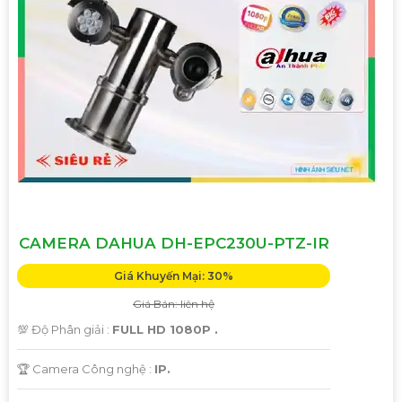
CAMERA DAHUA DH-EPC230U-PTZ-IR
Giá Khuyến Mại: 30%
Giá Bán: liên hệ
💯 Độ Phân giải :
FULL HD 1080P .
🏆 Camera Công nghệ :
IP.