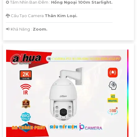
✪ Tầm Nhìn Ban Đêm :
Hồng Ngoại 100m Starlight.
🐉️ Cấu Tạo Camera
Thân Kim Loại.
️📢 Khả Năng :
Zoom.