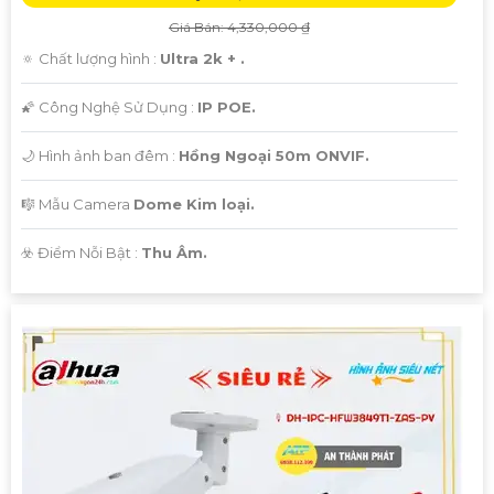
Giá Bán: 4,330,000 ₫
🔅 Chất lượng hình :
Ultra 2k + .
🌠 Công Nghệ Sử Dụng :
IP POE.
🌙 Hình ảnh ban đêm :
Hồng Ngoại 50m ONVIF.
🎼️ Mẫu Camera
Dome Kim loại.
️☣️ Điểm Nỗi Bật :
Thu Âm.