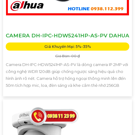
CAMERA DH-IPC-HDW5241HP-AS-PV DAHUA
Giá Khuyến Mại: 5%-35%
Giá Bán: 00 ₫
Camera DH-IPC-HDW5241HP-AS-PV là dòng camera IP 2MP với
công nghệ WDR 120dB giúp chống ngược sáng hiệu quả cho
hình ảnh rõ nét. Camera hỗ trợ hồng ngoại thông minh lên đến
50m tích hợp mic, loa, đèn sáng và khe cắm thẻ nhớ 256GB