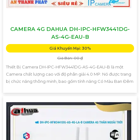
CAMERA 4G DAHUA DH-IPC-HFW3441DG-
AS-4G-EAU-B
Giá Khuyến Mại: 30%
Giá Bán: 00 ₫
Thiết Bị Camera DH-IPC-HFW3441DG-AS-4G-EAU-B là một
Camera chất lượng cao với độ phân giải 4.0 MP. Nó được trang
bị chức năng thông minh, bao gồm tính năng Có Màu Ban Đêm