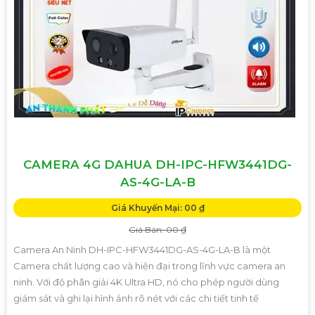
CAMERA 4G DAHUA DH-IPC-HFW3441DG-
AS-4G-LA-B
Giá Khuyến Mại: 00 ₫
Giá Bán: 00 ₫
Camera An Ninh DH-IPC-HFW3441DG-AS-4G-LA-B là một
Camera chất lượng cao và hiện đại trong lĩnh vực camera an
ninh. Với độ phân giải 4K Ultra HD, nó cho phép người dùng
giám sát và ghi lại hình ảnh rõ nét với các chi tiết tinh tế