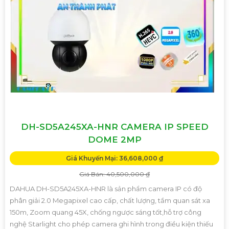
DH-SD5A245XA-HNR CAMERA IP SPEED
DOME 2MP
Giá Khuyến Mại: 36,608,000 ₫
Giá Bán: 40,500,000 ₫
DAHUA DH-SD5A245XA-HNR là sản phẩm camera IP có độ
phân giải 2.0 Megapixel cao cấp, chất lượng, tầm quan sát xa
150m, Zoom quang 45X, chống ngược sáng tốt,hỗ trợ công
nghệ Starlight cho phép camera ghi hình trong điều kiện thiếu