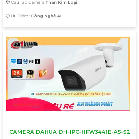
🐉️ Cấu Tạo Camera
Thân Kim Loại.
️💮 Ưu Điểm :
Công Nghệ AI.
CAMERA DAHUA DH-IPC-HFW3441E-AS-S2