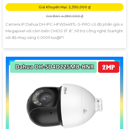
Giá Khuyến Mại: 2,350,000 ₫
Giá Bán: 4,280,000 ₫
Camera IP Dahua DH-IPC-HFW2449TL-S-PRO có độ phân giải 4
Megapixel với cảm biến CMOS 1/1. 8”, hỗ trợ công nghệ Starlight
với độ nhạy sáng 0.0005 lux@F1