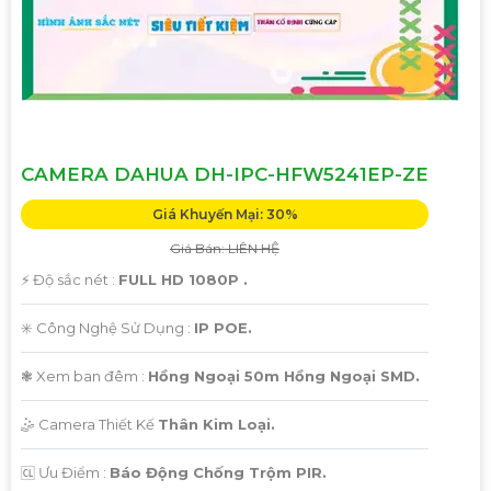
CAMERA DAHUA DH-IPC-HFW5241EP-ZE
Giá Khuyến Mại: 30%
Giá Bán: LIÊN HỆ
️⚡ Độ sắc nét :
FULL HD 1080P .
✳️ Công Nghệ Sử Dụng :
IP POE.
❃ Xem ban đêm :
Hồng Ngoại 50m Hồng Ngoại SMD.
🤹 Camera Thiết Kế
Thân Kim Loại.
️🆑 Ưu Điểm :
Báo Động Chống Trộm PIR.