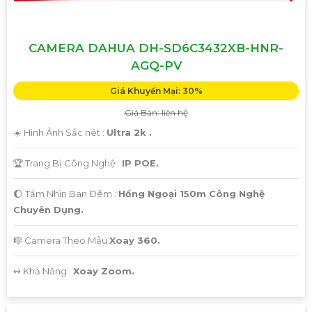
CAMERA DAHUA DH-SD6C3432XB-HNR-
AGQ-PV
Giá Khuyến Mại: 30%
Giá Bán: liên hệ
☀️ Hình Ảnh Sắc nét :
Ultra 2k .
🏆 Trang Bị Công Nghệ :
IP POE.
🌔 Tầm Nhìn Ban Đêm :
Hồng Ngoại 150m Công Nghệ
Chuyên Dụng.
🎼️ Camera Theo Mẫu
Xoay 360.
️↭ Khả Năng :
Xoay Zoom.