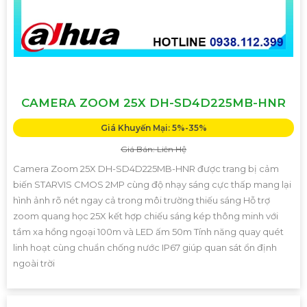
CAMERA ZOOM 25X DH-SD4D225MB-HNR
Giá Khuyến Mại: 5%-35%
Giá Bán: Liên Hệ
Camera Zoom 25X DH-SD4D225MB-HNR được trang bị cảm
biến STARVIS CMOS 2MP cùng độ nhạy sáng cực thấp mang lại
hình ảnh rõ nét ngay cả trong môi trường thiếu sáng Hỗ trợ
zoom quang học 25X kết hợp chiếu sáng kép thông minh với
tầm xa hồng ngoại 100m và LED ấm 50m Tính năng quay quét
linh hoạt cùng chuẩn chống nước IP67 giúp quan sát ổn định
ngoài trời