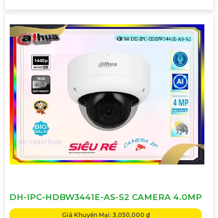
DH-IPC-HDBW3441E-AS-S2 CAMERA 4.0MP
Giá Khuyến Mại: 3,050,000 ₫