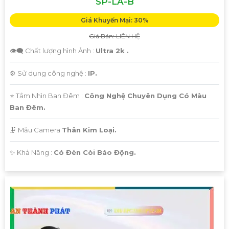
SP-LA-B
Giá Khuyến Mại: 30%
Giá Bán: LIÊN HỆ
👁️‍🗨 Chất lượng hình Ảnh :
Ultra 2k .
⚙ Sử dụng công nghệ :
IP.
⭐ Tầm Nhìn Ban Đêm :
Công Nghệ Chuyên Dụng Có Màu
Ban Đêm.
🗜️ Mẫu Camera
Thân Kim Loại.
️✨ Khả Năng :
Có Đèn Còi Báo Động.