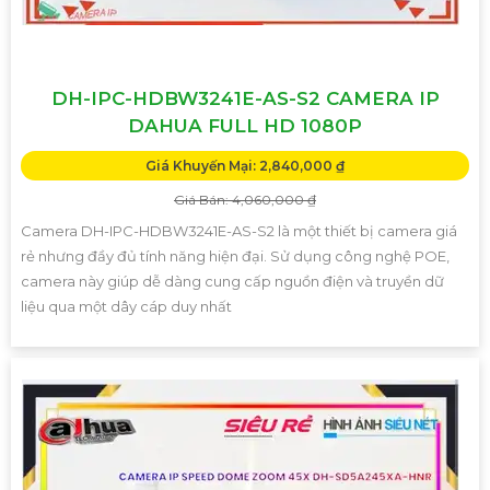
DH-IPC-HDBW3241E-AS-S2 CAMERA IP
DAHUA FULL HD 1080P
Giá Khuyến Mại: 2,840,000 ₫
Giá Bán: 4,060,000 ₫
Camera DH-IPC-HDBW3241E-AS-S2 là một thiết bị camera giá
rẻ nhưng đầy đủ tính năng hiện đại. Sử dụng công nghệ POE,
camera này giúp dễ dàng cung cấp nguồn điện và truyền dữ
liệu qua một dây cáp duy nhất