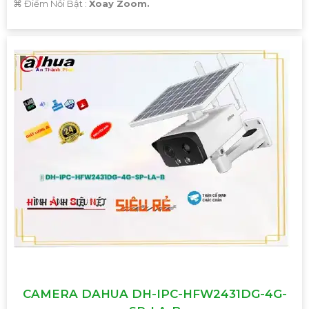
️⌘ Điểm Nỗi Bật :
Xoay Zoom.
'
CAMERA DAHUA DH-IPC-HFW2431DG-4G-