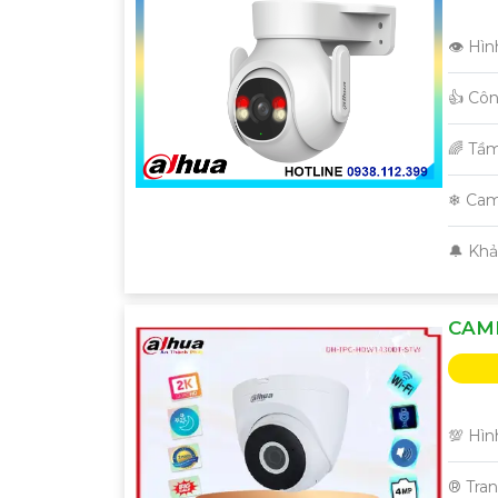
👁 Hìn
👍 Cô
🌈 Tầ
❄ Cam
️🔔 Kh
CAM
💯 Hìn
®️ Tra