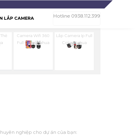
Hotline 0938.112.399
N LẮP CAMERA
 Thẻ
Camera Wifi 360
Lắp Camera Ip Full
ua
Full Color Dahua
Color Dahua
chuyên nghiệp cho dự án của bạn: