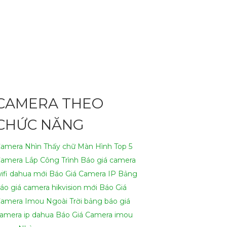
t lượng hình ảnh và độ tin cậy. Với độ phân
có mức giá vô cùng hấp dẫn, phù hợp với
CAMERA THEO
ho đến dạng hồng ngoại, giúp bạn lựa chọn
CHỨC NĂNG
bạn, vui lòng liên hệ theo thông tin sau:- Địa
amera Nhìn Thấy chữ Màn Hình
Top 5
amera Lắp Công Trình
Báo giá camera
 của mình. Nếu cần thêm hỗ trợ, bạn có thể
ifi dahua mới
Báo Giá Camera IP
Bảng
áo giá camera hikvision mới
Báo Giá
amera Imou Ngoài Trời
bảng báo giá
amera ip dahua
Báo Giá Camera imou