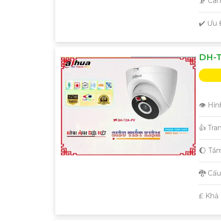
🗜️ C
️✔️ Ưu
DH-T
👁 Hìn
👍 Tra
🌔 Tầ
🐉️ Cấ
️₤ Khả