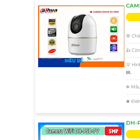
CAM
'
💯 Chấ
👍 Cô
💡 Hì
IR.
❄ Mẫu
️♚ Điể
DH-P