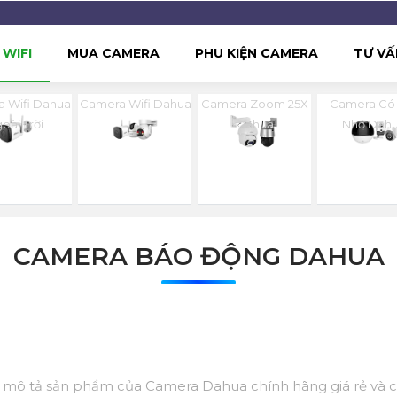
WIFI
MUA CAMERA
PHU KIỆN CAMERA
TƯ VẤ
 Wifi Dahua
Camera Wifi Dahua
Camera Zoom 25X
Camera Có
oài Trời
Dahua
Nhớ Dah
CAMERA BÁO ĐỘNG DAHUA
 mô tả sản phẩm của Camera Dahua chính hãng giá rẻ và 