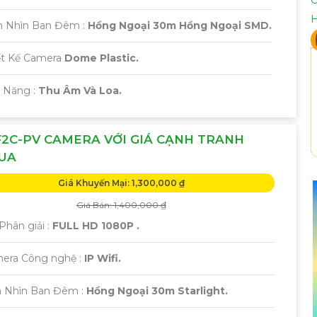
m Nhìn Ban Đêm :
Hồng Ngoại 30m Hồng Ngoại SMD.
iết Kế Camera
Dome Plastic.
ả Năng :
Thu Âm Và Loa.
2C-PV CAMERA VỚI GIÁ CẠNH TRANH
UA
Giá Khuyến Mại: 1,300,000 ₫
Giá Bán: 1,400,000 ₫
Phân giải :
FULL HD 1080P .
era Công nghệ :
IP Wifi.
 Nhìn Ban Đêm :
Hồng Ngoại 30m Starlight.