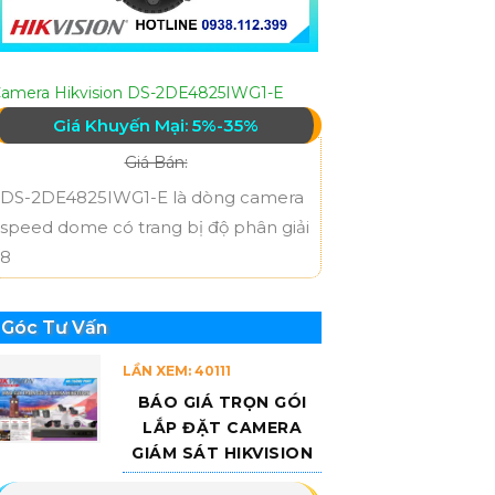
amera Hikvision DS-2DE4825IWG1-E
Giá Khuyến Mại: 5%-35%
Giá Bán:
DS-2DE4825IWG1-E là dòng camera
speed dome có trang bị độ phân giải
8
Góc Tư Vấn
LẦN XEM: 40111
BÁO GIÁ TRỌN GÓI
LẮP ĐẶT CAMERA
GIÁM SÁT HIKVISION