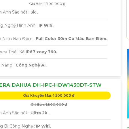
Giá Bán: 1,700,000 ₫
h Ảnh Sắc nét :
3k .
ng Nghệ Hình Ảnh :
IP Wifi.
m Nhìn Ban Đêm :
Full Color 30m Có Màu Ban Ðêm.
era Thiết Kế
IP67 xoay 360.
ả Năng :
Công Nghệ AI.
ERA DAHUA DH-IPC-HDW1430DT-STW
Giá Khuyến Mại: 1,500,000 ₫
Giá Bán: 1,800,000 ₫
h Ảnh Sắc nét :
Ultra 2k .
ng Bị Công Nghệ :
IP Wifi.
C