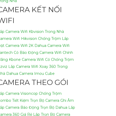
rong Nhà
CAMERA KẾT NỐI
WIFI
ắp Camera Wifi Kbvision Trong Nhà
amera Wifi Hikvision Chống Trộm
Lắp
ặt Camera Wifi 2K Dahua
Camera Wifi
antech Có Báo Động
Camera Wifi Chính
ãng Kbone
Camera Wifi Có Chống Trộm
zviz
Lắp Camera Wifi Xoay 360 Trong
hà Dahua
Camera Imou Cube
CAMERA THEO GÓI
ắp Camera Visioncop Chống Trộm
ombo Tiết Kiệm
Trọn Bộ Camera Ghi Âm
ắp Camera Báo Động Trọn Bộ Dahua
Lắp
amera 360 Giá Rẻ
Lắp Trọn Bộ Camera