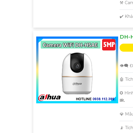
⚒ Cam
️✔️ Kh
DH-H
👁️‍🗨 
🤖️ Tí
✪ Hìn
IR.
💎 Mẫ
️📡 Tí