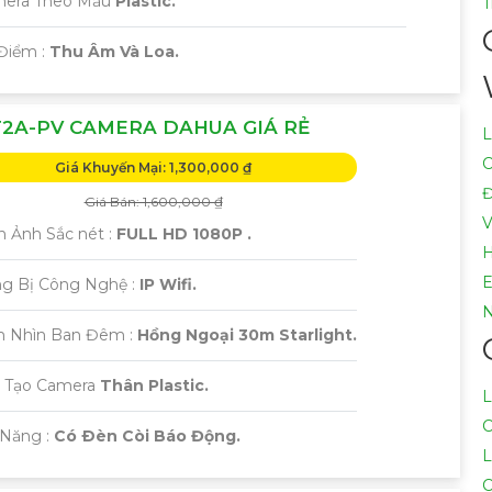
amera Theo Mẫu
Plastic.
T
 Điểm :
Thu Âm Và Loa.
2A-PV CAMERA DAHUA GIÁ RẺ
L
C
Giá Khuyến Mại: 1,300,000 ₫
Đ
Giá Bán: 1,600,000 ₫
V
h Ảnh Sắc nét :
FULL HD 1080P .
H
E
ng Bị Công Nghệ :
IP Wifi.
N
m Nhìn Ban Đêm :
Hồng Ngoại 30m Starlight.
u Tạo Camera
Thân Plastic.
L
C
 Năng :
Có Ðèn Còi Báo Động.
L
C