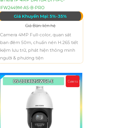
HFW2449M-AS-B-PRO
Giá Khuyến Mại: 5%-35%
Giá Bán: liên hệ
Camera 4MP Full-color, quan sát
ban đêm 50m, chuẩn nén H.265 tiết
kiệm lưu trữ, phát hiện thông minh
người & phương tiện