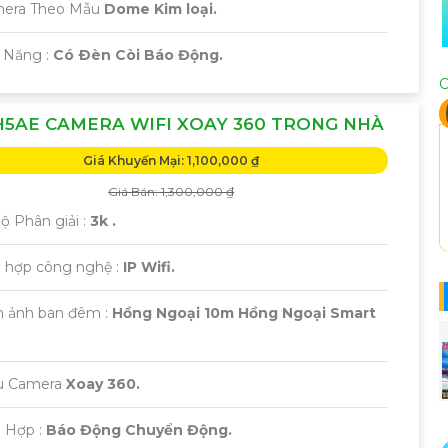
era Theo Mẫu
Dome Kim loại.
ả Năng :
Có Ðèn Còi Báo Động.
C
5AE CAMERA WIFI XOAY 360 TRONG NHÀ
Giá Khuyến Mại: 1,100,000 ₫
Giá Bán: 1,300,000 ₫
Độ Phân giải :
3k .
ch hợp công nghệ :
IP Wifi.
h ảnh ban đêm :
Hồng Ngoại 10m Hồng Ngoại Smart
u Camera
Xoay 360.
ch Hợp :
Báo Động Chuyển Động.