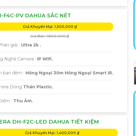
-F4C-PV DAHUA SẮC NÉT
Giá Khuyến Mại: 1,500,000 ₫
Giá Bán: 1,800,000 ₫
Phân giải :
Ultra 2k .
ng Nghệ Camera :
IP Wifi.
m ban đêm :
Hồng Ngoại 30m Hồng Ngoại Smart IR.
amera Dòng
Thân Plastic.
Điểm :
Thu Âm.
RA DH-F2C-LED DAHUA TIẾT KIỆM
Giá Khuyến Mại: 1,400,000 ₫