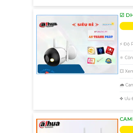
☑ DH
️⚡ Độ 
⚛️ Cô
💥 Xe
🌧️ C
️✤ Ưu 
CAME