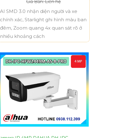
Giá Bán: Liên hệ
AI SMD 3.0 nhận diện người và xe
chính xác, Starlight ghi hình màu ban
đêm, Zoom quang 4x quan sát rõ ở
nhiều khoảng cách
amera IP 4MP DAHUA DH-IPC-