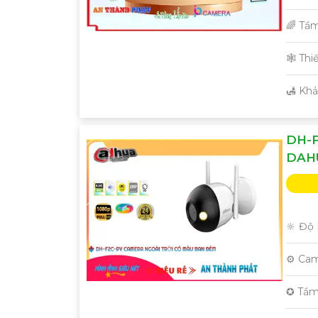
🌈 Tầ
🕸️ Th
️🛃 Kh
DH-F
DAH
🔆 Độ 
⚙ Cam
✪ Tầm