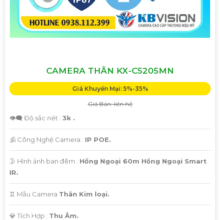
CAMERA THÂN KX-C5205MN
Giá Khuyến Mại: 5%-35%
Giá Bán: liên hệ
👁️‍🗨 Độ sắc nét :
3k .
🕉️ Công Nghệ Camera :
IP POE.
🌛 Hình ảnh ban đêm :
Hồng Ngoại 60m Hồng Ngoại Smart
IR.
♊ Mẫu Camera
Thân Kim loại.
️💎 Tích Hợp :
Thu Âm.