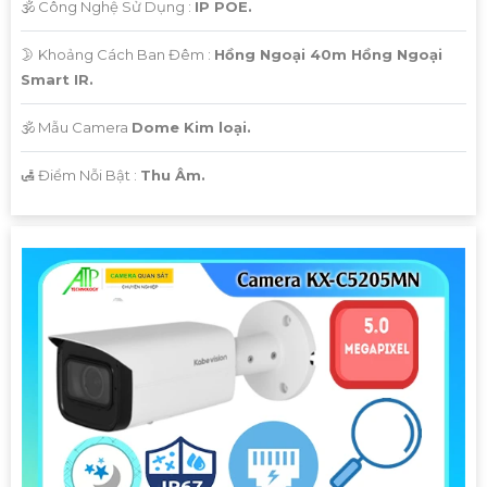
🕉️ Công Nghệ Sử Dụng :
IP POE.
🌛 Khoảng Cách Ban Đêm :
Hồng Ngoại 40m Hồng Ngoại
Smart IR.
🕉️ Mẫu Camera
Dome Kim loại.
️🛃 Điểm Nỗi Bật :
Thu Âm.