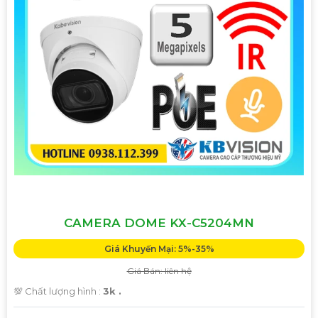
CAMERA DOME KX-C5204MN
Giá Khuyến Mại: 5%-35%
Giá Bán: liên hệ
💯 Chất lượng hình :
3k .