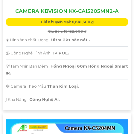
CAMERA KBVISION KX-CAI5205MN2-A
Giá Khuyến Mại: 6,618,300 ₫
Giá Bán: 10,182,000 ₫
☀️ Hình ảnh chất lượng :
Ultra 2k+ sắc nét .
🕉️ Công Nghệ Hình Ảnh :
IP POE.
💡 Tầm Nhìn Ban Đêm :
Hồng Ngoại 60m Hồng Ngoại Smart
IR.
🎼️ Camera Theo Mẫu
Thân Kim Loại.
️ƒ Khả Năng :
Công Nghệ AI.