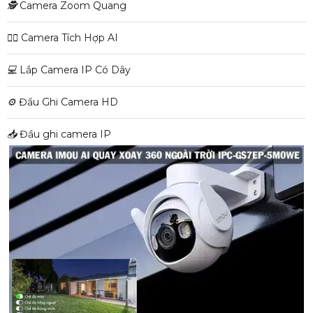
🕵️
Camera Zoom Quang
🧛‍♀️
Camera Tích Hợp AI
💻
Lắp Camera IP Có Dây
⚙️
Đầu Ghi Camera HD
📥
Đầu ghi camera IP