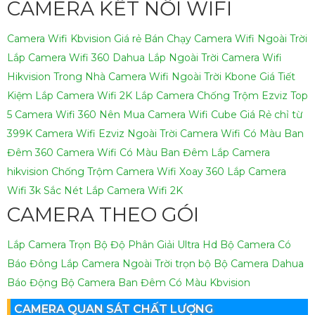
CAMERA KẾT NỐI WIFI
Camera Wifi Kbvision Giá rẻ Bán Chạy
Camera Wifi Ngoài Trời
Lắp Camera Wifi 360 Dahua Lắp Ngoài Trời
Camera Wifi
Hikvision Trong Nhà
Camera Wifi Ngoài Trời Kbone Giá Tiết
Kiệm
Lắp Camera Wifi 2K
Lắp Camera Chống Trộm Ezviz
Top
5 Camera Wifi 360 Nên Mua
Camera Wifi Cube Giá Rẻ chỉ từ
399K
Camera Wifi Ezviz Ngoài Trời
Camera Wifi Có Màu Ban
Đêm 360
Camera Wifi Có Màu Ban Đêm
Lắp Camera
hikvision Chống Trộm
Camera Wifi Xoay 360
Lắp Camera
Wifi 3k Sắc Nét
Lắp Camera Wifi 2K
CAMERA THEO GÓI
Lắp Camera Trọn Bộ Độ Phân Giải Ultra Hd
Bộ Camera Có
Báo Đông
Lắp Camera Ngoài Trời trọn bộ
Bộ Camera Dahua
Báo Động
Bộ Camera Ban Đêm Có Màu Kbvision
CAMERA QUAN SÁT CHẤT LƯỢNG