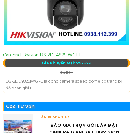
Camera Hikvision DS-2DE4825IWG1-E
Giá Khuyến Mại: 5%-35%
Giá Bán:
DS-2DE4825IWG1-E là dòng camera speed dome có trang bị
độ phân giải 8
Góc Tư Vấn
LẦN XEM: 40163
BÁO GIÁ TRỌN GÓI LẮP ĐẶT
CAMERA GIÁM SÁT HIKVISION