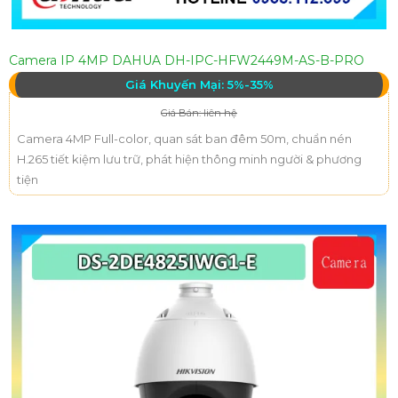
Camera IP 4MP DAHUA DH-IPC-HFW2449M-AS-B-PRO
Giá Khuyến Mại: 5%-35%
Giá Bán: liên hệ
Camera 4MP Full-color, quan sát ban đêm 50m, chuẩn nén
H.265 tiết kiệm lưu trữ, phát hiện thông minh người & phương
tiện