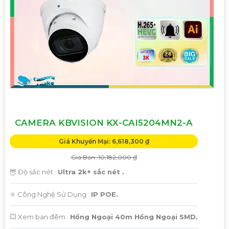
ngôi nhà, cửa hàng hoặc văn phòng của bạn một cách
hiệu quả.
Hãy liên hệ với chúng tôi để được tư vấn chi tiết và giúp bạn
lựa chọn Camera Kbvision phù hợp nhất với nhu cầu của
bạn!
Trân trọng,"
Hy vọng bạn sẽ hài lòng với bản mẫu này. Nếu bạn cần
thêm sự điều chỉnh hoặc hỗ trợ khác, đừng ngần ngại để
viết lại Cung cấp cho công trình.
CAMERA KBVISION KX-CAI5204MN2-A
Giá Khuyến Mại: 6,618,300 ₫
Giá Bán: 10,182,000 ₫
🦉 Độ sắc nét :
Ultra 2k+ sắc nét .
⚛️ Công Nghệ Sử Dụng :
IP POE.
💥 Xem ban đêm :
Hồng Ngoại 40m Hồng Ngoại SMD.