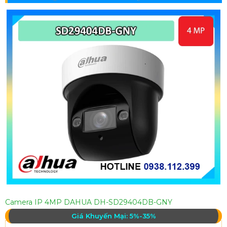
Camera IP 4MP DAHUA DH-SD29404DB-GNY
Giá Khuyến Mại: 5%-35%