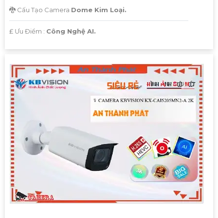
🐉️ Cấu Tạo Camera
Dome Kim Loại.
️₤ Ưu Điểm :
Công Nghệ AI.
'