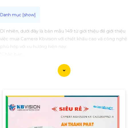
Dĩ nhiên, dưới đây là bản mẫu 149 từ giới thiệu để giới thiệu
việc mua Camera Kbvision với chiết khấu cao và công nghệ
phù hợp với xu hướng hiện nay:
"Chào bạn,
Bạn đang tìm kiếm Camera an ninh chất lượng cao với
chiết khấu hấp dẫn? Hãy cân nhắc đến Camera Kbvision -
dòng sản phẩm chất lượng hàng đầu với công nghệ hiện
đại phù hợp với xu hướng hiện nay.
Camera Kbvision không chỉ cung cấp hình ảnh sắc nét,
chất lượng mà còn có nhiều tính năng thông minh như
hồng ngoại, cảm biến chuyển động, và khả năng kết nối
mạng linh hoạt.
Đặt mua ngay hôm nay để hưởng chiết khấu cao và bảo vệ