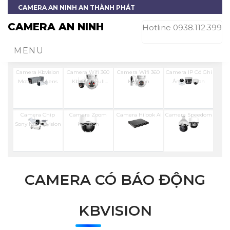
CAMERA AN NINH AN THÀNH PHÁT
CAMERA AN NINH
Hotline 0938.112.399
MENU
Camera Kbvision
Camera Wifi 360
Camera Wifi 360
Camera IP Có Ghi
Motorized Lens
Kbvision Full
Kbvision
Âm Kbvision
Color
Camera Chip
Camera Zoom
Camera Hilook Ai
Camera Speedom
Sony NIR KBvision
Kbvision
Kbvision
CAMERA CÓ BÁO ĐỘNG
KBVISION