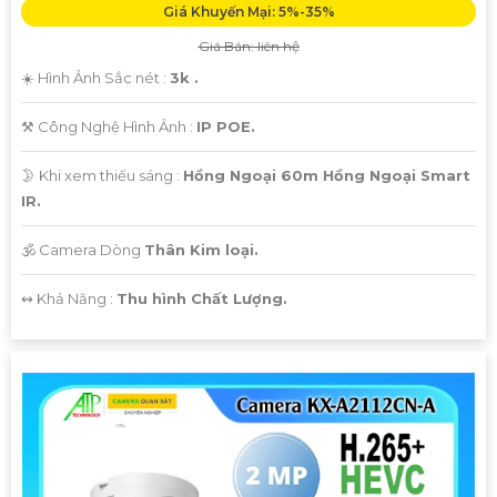
Giá Khuyến Mại: 5%-35%
Giá Bán: liên hệ
☀️ Hình Ảnh Sắc nét :
3k .
⚒ Công Nghệ Hình Ảnh :
IP POE.
🌛 Khi xem thiếu sáng :
Hồng Ngoại 60m Hồng Ngoại Smart
IR.
🕉️ Camera Dòng
Thân Kim loại.
️↭ Khả Năng :
Thu hình Chất Lượng.