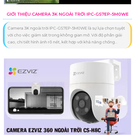
GIỚI THIỆU CAMERA 3K NGOÀI TRỜI IPC-GS7EP-5M0WE
Camera 3K ngoài trời IPC-GS7EP-5M0WE là sự lựa chọn tuyệt
vời cho việc giám sát trong không gian mở. Với độ phân giải
cao, chi tiết hình ảnh rõ nét, kết hợp với khả năng chống...