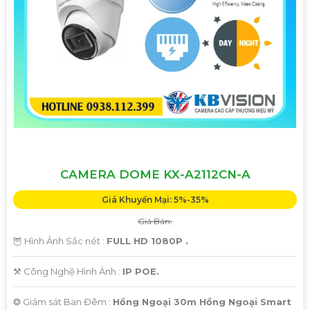
CAMERA DOME KX-A2112CN-A
Giá Khuyến Mại: 5%-35%
Giá Bán:
🦉 Hình Ảnh Sắc nét :
FULL HD 1080P .
⚒ Công Nghệ Hình Ảnh :
IP POE.
❂ Giám sát Ban Đêm :
Hồng Ngoại 30m Hồng Ngoại Smart