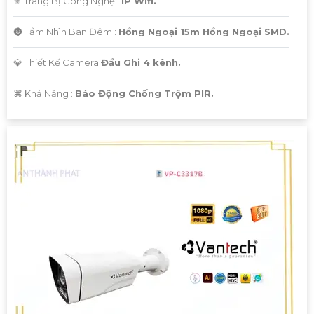
⚜️ Trang Bị Công Nghệ :
IP Wifi.
🌚 Tầm Nhìn Ban Đêm :
Hồng Ngoại 15m Hồng Ngoại SMD.
💎 Thiết Kế Camera
Đầu Ghi 4 kênh.
️⌘ Khả Năng :
Báo Động Chống Trộm PIR.