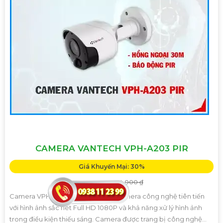
CAMERA VANTECH VPH-A203 PIR
Giá Khuyến Mại: 30%
Giá Bán: 1,400,000 ₫
Camera VPH-A203PIR là một loại camera công nghệ tiên tiến
với hình ảnh sắc nét Full HD 1080P và khả năng xử lý hình ảnh
trong điều kiện thiếu sáng. Camera được trang bị công nghệ...