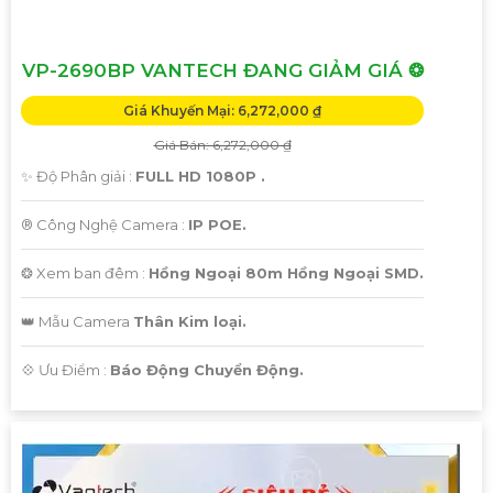
VP-2690BP VANTECH ĐANG GIẢM GIÁ ❂
Giá Khuyến Mại: 6,272,000 ₫
Giá Bán: 6,272,000 ₫
✨ Độ Phân giải :
FULL HD 1080P .
®️ Công Nghệ Camera :
IP POE.
❂ Xem ban đêm :
Hồng Ngoại 80m Hồng Ngoại SMD.
👑 Mẫu Camera
Thân Kim loại.
️💠 Ưu Điểm :
Báo Động Chuyển Động.