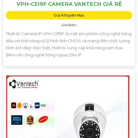
VPH-C519F CAMERA VANTECH GIÁ RẺ
Giá Khuyến Mại:
Giá Bán:
Thiết bị Camera IP VPH-C519F là một sản phẩm công nghệ hàng
đầu với khả năng xử lý hình ảnh CMOS và mang đến chất lượng
hình ảnh đẹp. Đặc biệt, thiết bị cung cấp khả năng xem ban
đêm với công nghệ hồng ngoại 25m IP