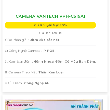
CAMERA VANTECH VPH-C519AI
Giá Khuyến Mại: 30%
Giá Bán: liên Hệ
️⚡ Độ Phân giải :
Ultra 2k+ sắc nét .
👍 Công Nghệ Camera :
IP POE.
🌜 Xem ban đêm :
Hồng Ngoại 60m Có Màu Ban Đêm.
♊ Camera Theo Mẫu
Thân Kim Loại.
️✤ Ưu Điểm :
Công Nghệ AI.