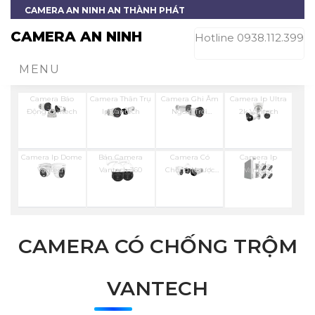
CAMERA AN NINH AN THÀNH PHÁT
CAMERA AN NINH
Hotline 0938.112.399
MENU
Camera Báo
Camera Thân Trụ
Camera Ghi Âm
Camera Ip Ultra
Động Vantech
Ip Vantech
Ngoài Trời
2k Vantech
Vantech
Camera Ip Dome
Bán Camera
Camera Có
Camera Ip
Vantech
Vantech 360
Chống Ngược
Vantech
Sáng Vantech
CAMERA CÓ CHỐNG TRỘM
VANTECH