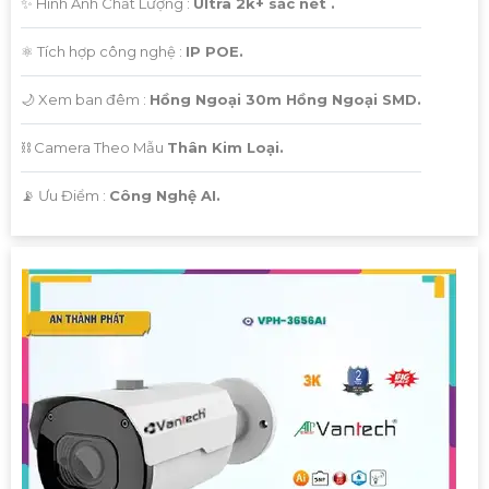
✨ Hình Ành Chất Lượng :
Ultra 2k+ sắc nét .
⚛️ Tích hợp công nghệ :
IP POE.
🌙 Xem ban đêm :
Hồng Ngoại 30m Hồng Ngoại SMD.
⛓ Camera Theo Mẫu
Thân Kim Loại.
️📡 Ưu Điểm :
Công Nghệ AI.