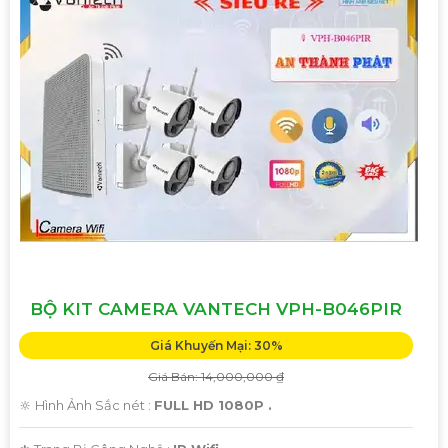
BỘ KIT CAMERA VANTECH VPH-B046PIR
Giá Khuyến Mại: 30%
Giá Bán: 14,000,000 ₫
🔆 Hình Ảnh Sắc nét :
FULL HD 1080P .