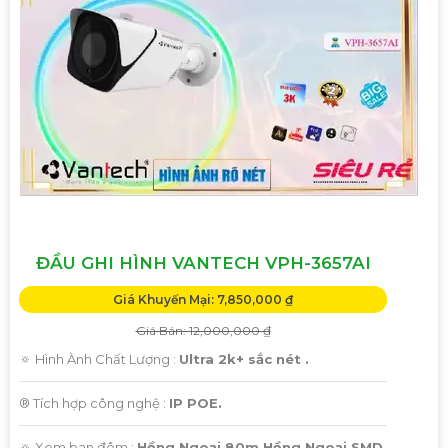
ĐẦU GHI HÌNH VANTECH VPH-3657AI
Giá Khuyến Mại: 7,850,000 ₫
Giá Bán: 12,000,000 ₫
🔅 Hình Ành Chất Lượng :
Ultra 2k+ sắc nét .
®️ Tích hợp công nghệ :
IP POE.
🔅 Xem ban đêm :
Hồng Ngoại 80m Hồng Ngoại SMD.