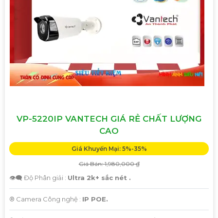
theo yêu cầu- Camera độ nét cao, ghi hình rõ ràng- Kết nối
với điện thoại di động để kiểm soát từ xa- Chế độ bảo hành
và hỗ trợ sau bán hàng
💰 Giá cả: Luôn cạnh tranh và phù hợp với túi tiền của bạn.
Đảm bảo giá rẻ nhất trên thị trường.
🔗 Liên hệ với chúng tôi ngay hôm nay để nhận tư vấn và
báo giá miễn phí!📞 Số điện thoại: 0938 11 23 99
🔒📹 An toàn, tin cậy và chất lượng - Hãy để chúng tôi bảo vệ
ngôi nhà của bạn! 📹🔒
VP-5220IP VANTECH GIÁ RẺ CHẤT LƯỢNG
CAO
Hy vọng bạn sẽ tìm thấy thông tin Tiên ích cần thiết trong
Giá Khuyến Mại: 5%-35%
bản mẫu trên. Nếu bạn cần thêm thông tin hoặc sửa đổi
nào khác, đừng ngần ngại để lại tin nhắn!
Giá Bán: 1,980,000 ₫
👁️‍🗨 Độ Phân giải :
Ultra 2k+ sắc nét .
®️ Camera Công nghệ :
IP POE.