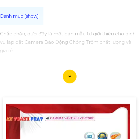
Chắc chắn, dưới đây là một bản mẫu tư giới thiệu cho dịch
vụ lắp đặt Camera Báo Động Chống Trộm chất lượng và
giá rẻ:
🔒📹 Lắp Camera Báo Động Chống Trộm - An ninh cho ngôi
nhà của bạn! 📹🔒
🔍 Chúng tôi: Cung cấp dịch vụ lắp đặt camera báo động
chống trộm chất lượng, uy tín và giá cả phải chăng. Đội ngũ
kỹ thuật viên giàu kinh nghiệm và nhiệt huyết sẽ an Tâm
bạn an tâm với hệ thống bảo mật tốt nhất.
🏠 Dành cho ai: Chủ nhà, chủ cửa hàng, văn phòng hoặc
bất kỳ ai cần tăng cường an ninh cho không gian của mình.
✅ Dịch vụ chúng tôi cung cấp:- Lắp đặt hệ thống camera