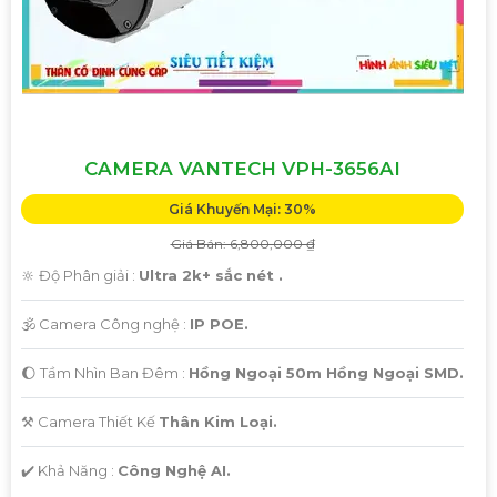
CAMERA VANTECH VPH-3656AI
Giá Khuyến Mại: 30%
Giá Bán: 6,800,000 ₫
🔆 Độ Phân giải :
Ultra 2k+ sắc nét .
🕉️ Camera Công nghệ :
IP POE.
🌔 Tầm Nhìn Ban Đêm :
Hồng Ngoại 50m Hồng Ngoại SMD.
⚒ Camera Thiết Kế
Thân Kim Loại.
️✔️ Khả Năng :
Công Nghệ AI.