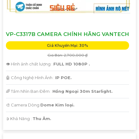
VP-C3317B CAMERA CHÍNH HÃNG VANTECH
Giá Khuyến Mại: 30%
Giá Bán: 2,700,000 ₫
👁 Hình ảnh chất lượng :
FULL HD 1080P .
🤖️ Công Nghệ Hình Ảnh :
IP POE.
🌈 Tầm Nhìn Ban Đêm :
Hồng Ngoại 30m Starlight.
🎨 Camera Dòng
Dome Kim loại.
️➲ Khả Năng :
Thu Âm.