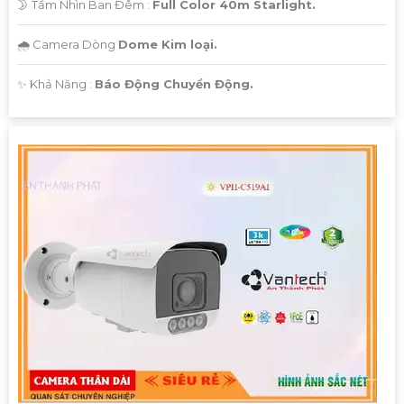
🌛 Tầm Nhìn Ban Đêm :
Full Color 40m Starlight.
🌧️ Camera Dòng
Dome Kim loại.
️✨ Khả Năng :
Báo Động Chuyển Động.
'