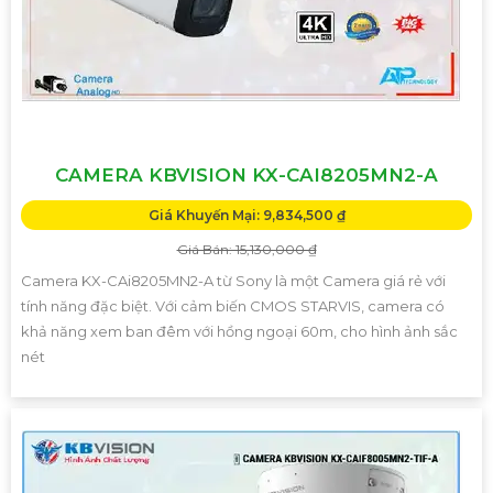
CAMERA KBVISION KX-CAI8205MN2-A
Giá Khuyến Mại: 9,834,500 ₫
Giá Bán: 15,130,000 ₫
Camera KX-CAi8205MN2-A từ Sony là một Camera giá rẻ với
tính năng đặc biệt. Với cảm biến CMOS STARVIS, camera có
khả năng xem ban đêm với hồng ngoại 60m, cho hình ảnh sắc
nét