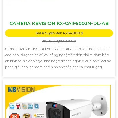
CAMERA KBVISION KX-CAIF5003N-DL-AB
Giá Khuyến Mại: 4,264,000 ₫
Giá Bán: 6,560,000 ₫
Camera An Ninh KX-CAiF5003N-DL-AB là một Camera an ninh
cao cấp, được thiết kế với công nghệ tiên tiến nhằm đảm bảo
an ninh tối đa cho ngôi nhà hoặc doanh nghiệp của bạn. Với độ
phân giải cao, camera cho hình ảnh sắc nét và chất lượng