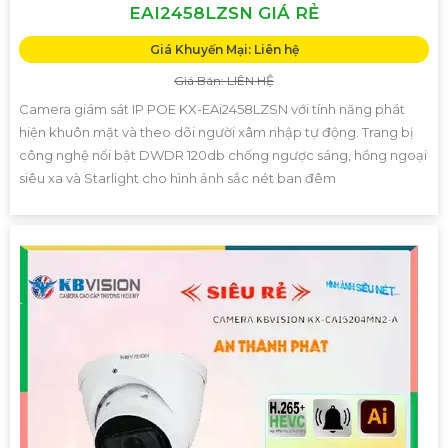
EAI2458LZSN GIÁ RẺ
Giá Khuyến Mại: Liên hệ
Giá Bán: LIÊN HỆ
Camera giám sát IP POE KX-EAi2458LZSN với tính năng phát
hiện khuôn mặt và theo dõi người xâm nhập tự động. Trang bị
công nghệ nổi bật DWDR 120db chống ngược sáng, hồng ngoại
siêu xa và Starlight cho hình ảnh sắc nét ban đêm