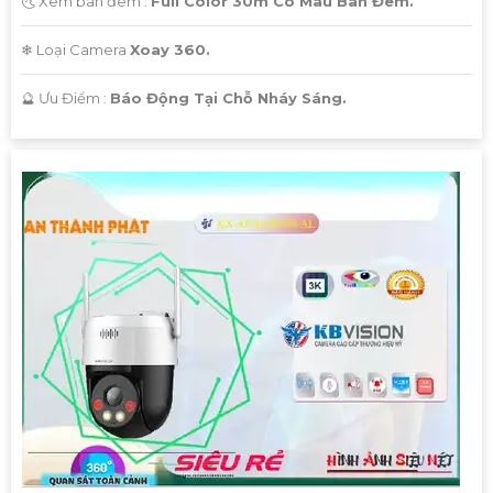
🌜 Xem ban đêm :
Full Color 30m Có Màu Ban Đêm.
❄ Loại Camera
Xoay 360.
️🔮 Ưu Điểm :
Báo Động Tại Chỗ Nháy Sáng.