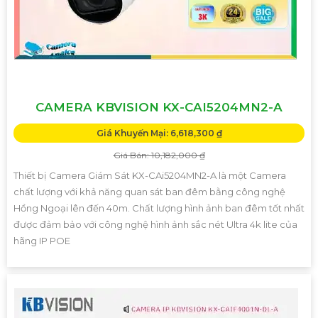
CAMERA KBVISION KX-CAI5204MN2-A
Giá Khuyến Mại: 6,618,300 ₫
Giá Bán: 10,182,000 ₫
Thiết bị Camera Giám Sát KX-CAi5204MN2-A là một Camera
chất lượng với khả năng quan sát ban đêm bằng công nghệ
Hồng Ngoại lên đến 40m. Chất lượng hình ảnh ban đêm tốt nhất
được đảm bảo với công nghệ hình ảnh sắc nét Ultra 4k lite của
hãng IP POE