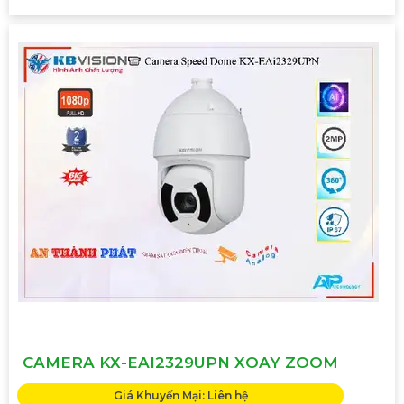
CAMERA KX-EAI2329UPN XOAY ZOOM
Giá Khuyến Mại: Liên hệ