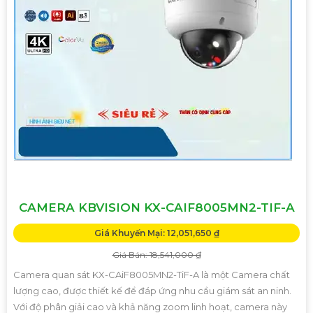
CAMERA KBVISION KX-CAIF8005MN2-TIF-A
Giá Khuyến Mại: 12,051,650 ₫
Giá Bán: 18,541,000 ₫
Camera quan sát KX-CAiF8005MN2-TiF-A là một Camera chất
lượng cao, được thiết kế để đáp ứng nhu cầu giám sát an ninh.
Với độ phân giải cao và khả năng zoom linh hoạt, camera này