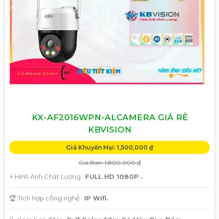
'
KX-AF2016WPN-ALCAMERA GIÁ RẺ
KBVISION
Giá Khuyến Mại: 1,500,000 ₫
Giá Bán: 1,800,000 ₫
️⚡ Hình Ành Chất Lượng :
FULL HD 1080P .
🏆 Tích hợp công nghệ :
IP Wifi.