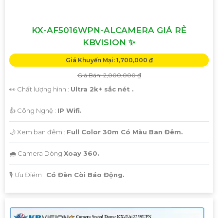
KX-AF5016WPN-ALCAMERA GIÁ RẺ
KBVISION ✨
Giá Khuyến Mại: 1,700,000 ₫
Giá Bán: 2,000,000 ₫
👀 Chất lượng hình :
Ultra 2k+ sắc nét .
👍 Công Nghệ :
IP Wifi.
🌙 Xem ban đêm :
Full Color 30m Có Màu Ban Đêm.
🌧️ Camera Dòng
Xoay 360.
️🎙 Ưu Điểm :
Có Đèn Còi Báo Động.