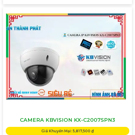
CAMERA KBVISION KX-C2007SPN3
Giá Khuyến Mại: 5,817,500 ₫