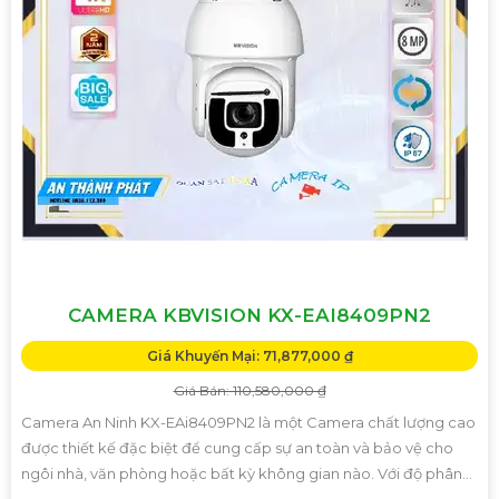
CAMERA KBVISION KX-EAI8409PN2
Giá Khuyến Mại: 71,877,000 ₫
Giá Bán: 110,580,000 ₫
Camera An Ninh KX-EAi8409PN2 là một Camera chất lượng cao
được thiết kế đặc biệt để cung cấp sự an toàn và bảo vệ cho
ngôi nhà, văn phòng hoặc bất kỳ không gian nào. Với độ phân...