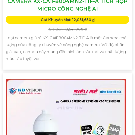
CAMERA KX-CAIF8004MN2-TIF-A TÍCH HỢP
MICRO CÔNG NGHỆ AI
Giá Khuyến Mại: 12,051,650 ₫
Giá Bán: 18,541,000 ₫
Loại camera giá rẻ KX-CAiF8004MN2-TiF-A là một Camera chất
lượng của công ty chuyên về công nghệ camera. Với độ phân
giải cao, camera này mang đến hình ảnh sắc nét và chất lượng
màu sắc tuyệt vời