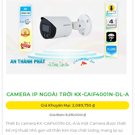
CAMERA IP NGOÀI TRỜI KX-CAIF4001N-DL-A
Giá Khuyến Mại: 2,089,750 ₫
Giá Bán: 3,215,000 ₫
Thiết bị camera KX-CAiF4001N-DL-A là một Camera được thiết
kế mỹ thuật nhỏ gọn với thân kim loại chất lượng, mang lại sự