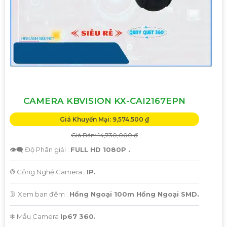
CAMERA KBVISION KX-CAI2167EPN
Giá Khuyến Mại: 9,574,500 ₫
Giá Bán: 14,730,000 ₫
👁️‍🗨 Độ Phân giải :
FULL HD 1080P .
®️ Công Nghệ Camera :
IP.
🌛 Xem ban đêm :
Hồng Ngoại 100m Hồng Ngoại SMD.
❄ Mẫu Camera
Ip67 360.