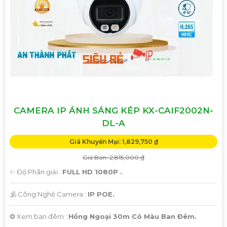
CAMERA IP ÁNH SÁNG KÉP KX-CAIF2002N-
DL-A
Giá Khuyến Mại: 1,829,750 ₫
Giá Bán: 2,815,000 ₫
✨ Độ Phân giải :
FULL HD 1080P .
🕉️ Công Nghệ Camera :
IP POE.
❂ Xem ban đêm :
Hồng Ngoại 30m Có Màu Ban Đêm.