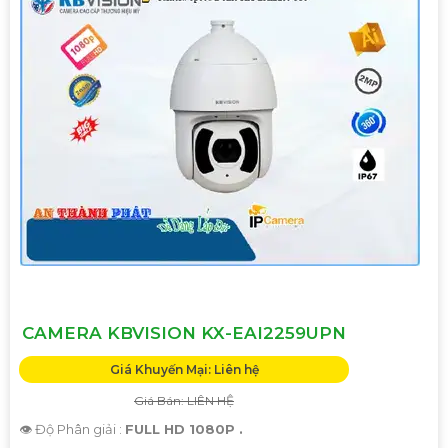
CAMERA KBVISION KX-EAI2259UPN
Giá Khuyến Mại: Liên hệ
Giá Bán: LIÊN HỆ
👁 Độ Phân giải :
FULL HD 1080P .