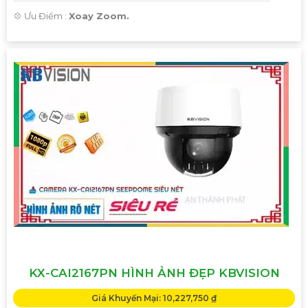
️💠 Ưu Điểm :
Xoay Zoom.
KX-CAI2167PN HÌNH ẢNH ĐẸP KBVISION
Giá Khuyến Mại: 10,227,750 ₫