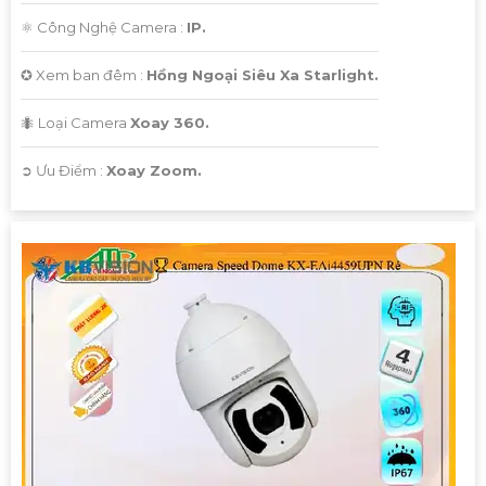
⚛️ Công Nghệ Camera :
IP.
✪ Xem ban đêm :
Hồng Ngoại Siêu Xa Starlight.
🐜 Loại Camera
Xoay 360.
️➲ Ưu Điểm :
Xoay Zoom.