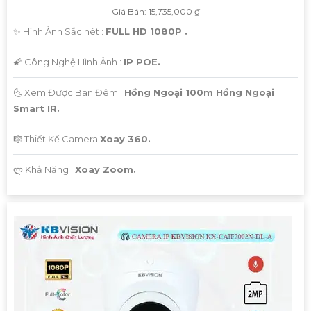
Giá Bán: 15,735,000 ₫
✨ Hình Ảnh Sắc nét :
FULL HD 1080P .
🌠 Công Nghệ Hình Ảnh :
IP POE.
🌜 Xem Được Ban Đêm :
Hồng Ngoại 100m Hồng Ngoại
Smart IR.
🎼️ Thiết Kế Camera
Xoay 360.
️ლ Khả Năng :
Xoay Zoom.