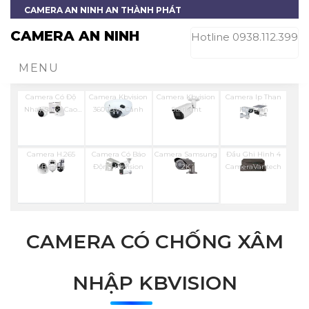
CAMERA AN NINH AN THÀNH PHÁT
CAMERA AN NINH
Hotline 0938.112.399
MENU
Camera Có Độ
Camera Kbvision
Camera Kbvision
Camera Ip Than
Nhạy Sáng Cao
360 Toàn Cảnh
Starlight
Kbvision
Kbvision
Camera H.265
Camera Có Báo
Camera Samsung
Đầu Ghi Hình 4
KBvision
Động Kbvision
2K
CameraVantech
CAMERA CÓ CHỐNG XÂM
NHẬP KBVISION