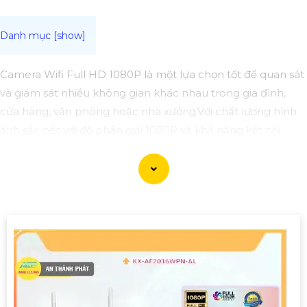
Camera Wifi Full HD 1080P là một lựa chọn tốt để quan sát
và giám sát nhiều không gian khác nhau trong gia đình,
cửa hàng, văn phòng hoặc nhà xưởng.Với chất lượng hình
ảnh sắc nét với độ phân giải 1080P và khả năng kết nối
không dây qua Wifi, dễ dàng cài đặt và sử dụng giám sát từ
xa thông qua ứng dụng trên điện thoại hoặc máy tính.