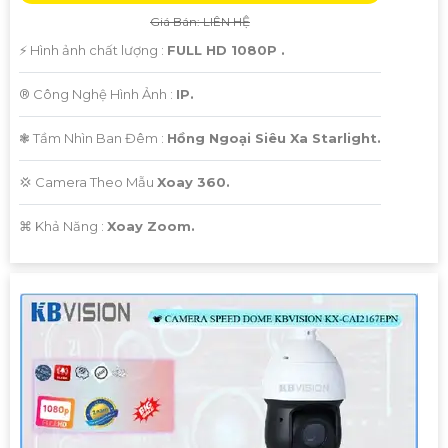
Giá Bán: LIÊN HỆ
️⚡ Hình ảnh chất lượng :
FULL HD 1080P .
®️ Công Nghệ Hình Ảnh :
IP.
❃ Tầm Nhìn Ban Đêm :
Hồng Ngoại Siêu Xa Starlight.
💢 Camera Theo Mẫu
Xoay 360.
️⌘ Khả Năng :
Xoay Zoom.