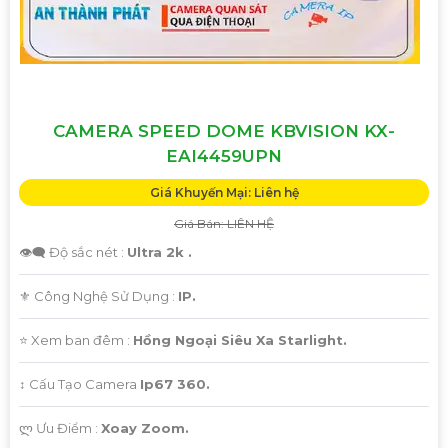
CAMERA SPEED DOME KBVISION KX-
EAI4459UPN
Giá Khuyến Mại: Liên hệ
Giá Bán: LIÊN HỆ
👁️‍🗨 Độ sắc nét :
Ultra 2k .
⚜️ Công Nghệ Sử Dụng :
IP.
⭐ Xem ban đêm :
Hồng Ngoại Siêu Xa Starlight.
↕️ Cấu Tạo Camera
Ip67 360.
️ლ Ưu Điểm :
Xoay Zoom.