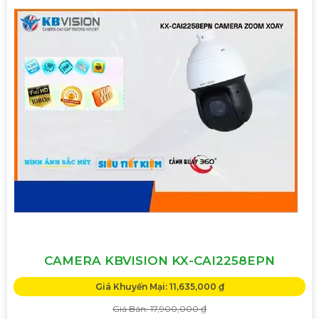
CAMERA KBVISION KX-CAI2258EPN
Giá Khuyến Mại: 11,635,000 ₫
Giá Bán: 17,900,000 ₫