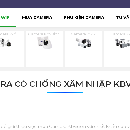
WIFI
MUA CAMERA
PHU KIỆN CAMERA
TƯ VẤ
era Wifi
Camera Kbvision
Camera Ip 4k
Camera 2k
bvision
Giá Rẻ
Kbvision
Kbvisio
RA CÓ CHỐNG XÂM NHẬP KBV
ệu để giới thiệu việc mua Camera Kbvision với chiết khấu cao