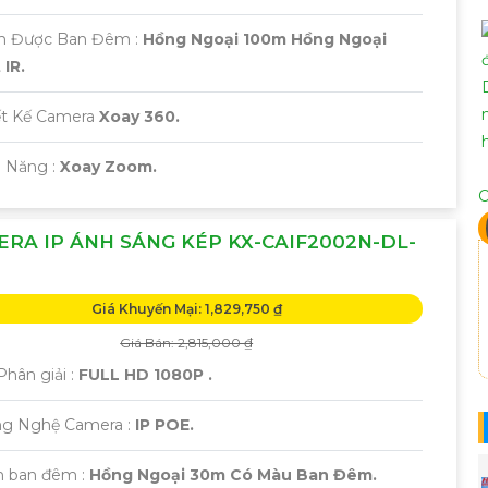
m Được Ban Đêm :
Hồng Ngoại 100m Hồng Ngoại
IR.
iết Kế Camera
Xoay 360.
ả Năng :
Xoay Zoom.
C
RA IP ÁNH SÁNG KÉP KX-CAIF2002N-DL-
Giá Khuyến Mại: 1,829,750 ₫
Giá Bán: 2,815,000 ₫
hân giải :
FULL HD 1080P .
ông Nghệ Camera :
IP POE.
 ban đêm :
Hồng Ngoại 30m Có Màu Ban Đêm.