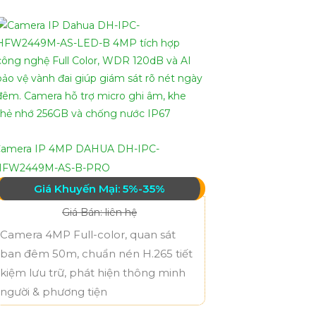
amera IP 4MP DAHUA DH-IPC-
HFW2449M-AS-B-PRO
Giá Khuyến Mại: 5%-35%
Giá Bán: liên hệ
Camera 4MP Full-color, quan sát
ban đêm 50m, chuẩn nén H.265 tiết
kiệm lưu trữ, phát hiện thông minh
người & phương tiện