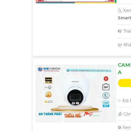
🌜 Xe
Smart 
🎼️ Th
️ლ Kh
CAME
A
✨ Độ P
🕉️ C
❂ Xem