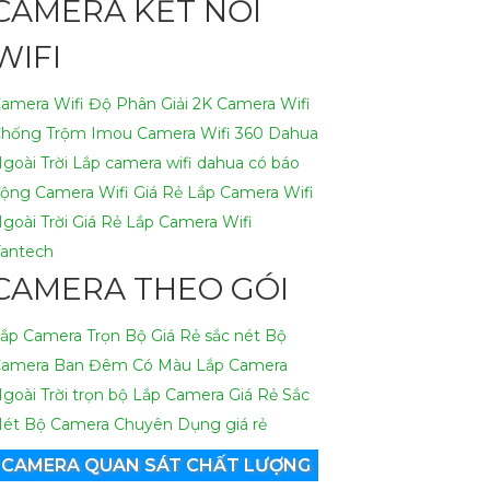
CAMERA KẾT NỐI
WIFI
amera Wifi Độ Phân Giải 2K
Camera Wifi
hống Trộm Imou
Camera Wifi 360 Dahua
goài Trời
Lắp camera wifi dahua có báo
động
Camera Wifi Giá Rẻ
Lắp Camera Wifi
goài Trời Giá Rẻ
Lắp Camera Wifi
antech
CAMERA THEO GÓI
ắp Camera Trọn Bộ Giá Rẻ sắc nét
Bộ
amera Ban Đêm Có Màu
Lắp Camera
goài Trời trọn bộ
Lắp Camera Giá Rẻ Sắc
ét
Bộ Camera Chuyên Dụng giá rẻ
CAMERA QUAN SÁT CHẤT LƯỢNG