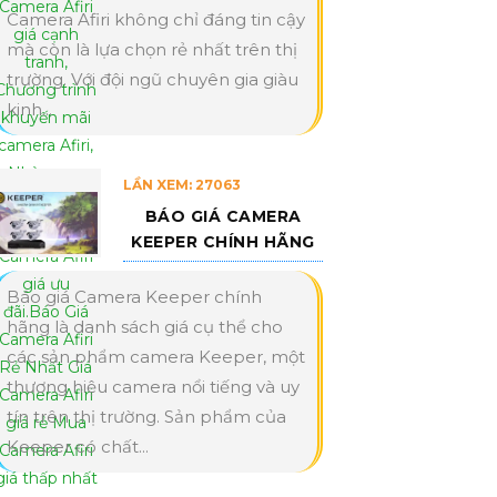
Camera Afiri không chỉ đáng tin cậy
mà còn là lựa chọn rẻ nhất trên thị
trường. Với đội ngũ chuyên gia giàu
kinh...
LẦN XEM: 27063
BÁO GIÁ CAMERA
KEEPER CHÍNH HÃNG
Báo giá Camera Keeper chính
hãng là danh sách giá cụ thể cho
các sản phẩm camera Keeper, một
thương hiệu camera nổi tiếng và uy
tín trên thị trường. Sản phẩm của
Keeper có chất...