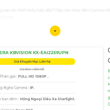
g cao với chiết khấu hấp dẫn? Hãy cân nhắc đến Camera Kb
iện nay.
 sắc nét, chất lượng mà còn có nhiều tính năng thông min
ao và bảo vệ ngôi nhà, cửa hàng hoặc văn phòng của bạn 
tiết và giúp bạn lựa chọn Camera Kbvision phù hợp nhất với 
RA KBVISION KX-EAI2259UPN
 bạn cần thêm sự điều chỉnh hoặc hỗ trợ khác, đừng ngần ng
Giá Khuyến Mại: Liên hệ
Giá Bán: LIÊN HỆ
B
Phân giải :
FULL HD 1080P .
c
M
ng Nghệ Camera :
IP.
n
g
 ban đêm :
Hồng Ngoại Siêu Xa Starlight.
G