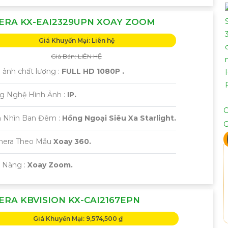
ERA KX-EAI2329UPN XOAY ZOOM
Giá Khuyến Mại: Liên hệ
Giá Bán: LIÊN HỆ
h ảnh chất lượng :
FULL HD 1080P .
ng Nghệ Hình Ảnh :
IP.
 Nhìn Ban Đêm :
Hồng Ngoại Siêu Xa Starlight.
mera Theo Mẫu
Xoay 360.
ả Năng :
Xoay Zoom.
RA KBVISION KX-CAI2167EPN
Giá Khuyến Mại: 9,574,500 ₫