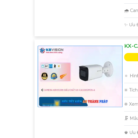
🌧️ C
️✨ Ưu 
KX-C
🔅 Hìn
✳️ Tíc
❈ Xem
🗜️ M
️♚ Ưu 