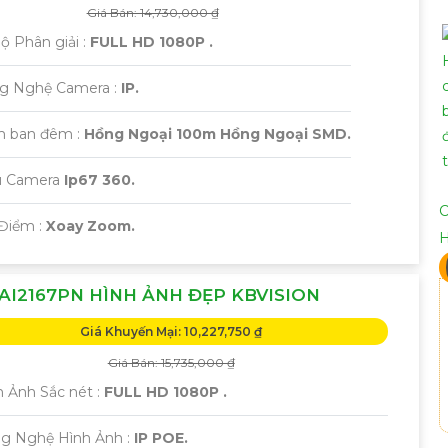
Giá Bán: 14,730,000 ₫
Độ Phân giải :
FULL HD 1080P .
ng Nghệ Camera :
IP.
m ban đêm :
Hồng Ngoại 100m Hồng Ngoại SMD.
 Camera
Ip67 360.
C
 Điểm :
Xoay Zoom.
AI2167PN HÌNH ẢNH ĐẸP KBVISION
Giá Khuyến Mại: 10,227,750 ₫
Giá Bán: 15,735,000 ₫
 Ảnh Sắc nét :
FULL HD 1080P .
ng Nghệ Hình Ảnh :
IP POE.