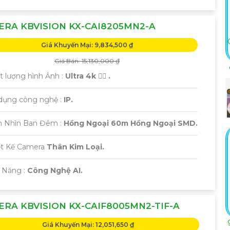
RA KBVISION KX-CAI8205MN2-A
Giá Khuyến Mại: 9,834,500 ₫
Giá Bán: 15,130,000 ₫
t lượng hình Ảnh :
Ultra 4k 👍🏾 .
 dụng công nghệ :
IP.
m Nhìn Ban Đêm :
Hồng Ngoại 60m Hồng Ngoại SMD.
ết Kế Camera
Thân Kim Loại.
 Năng :
Công Nghệ AI.
RA KBVISION KX-CAIF8005MN2-TIF-A
Giá Khuyến Mại: 12,051,650 ₫