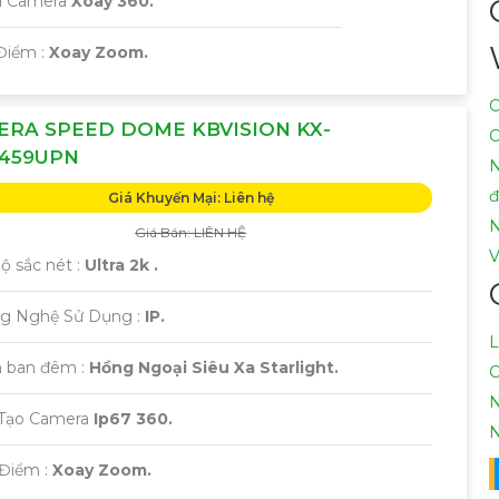
ại Camera
Xoay 360.
Điểm :
Xoay Zoom.
C
ERA SPEED DOME KBVISION KX-
C
4459UPN
N
Giá Khuyến Mại: Liên hệ
N
Giá Bán: LIÊN HỆ
V
Độ sắc nét :
Ultra 2k .
ng Nghệ Sử Dụng :
IP.
L
 ban đêm :
Hồng Ngoại Siêu Xa Starlight.
C
N
u Tạo Camera
Ip67 360.
N
 Điểm :
Xoay Zoom.