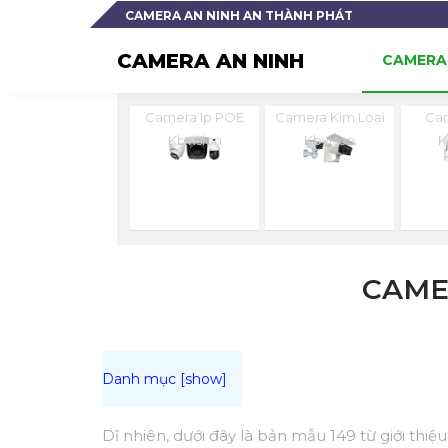
CAMERA AN NINH AN THÀNH PHÁT
CAMERA AN NINH
CAMERA 
Camera Ip POE
Camera Kim Loại
Cam
Kbvision
Kbvison
K
CAME
Dĩ nhiên, dưới đây là bản mẫu 149 từ giới thi