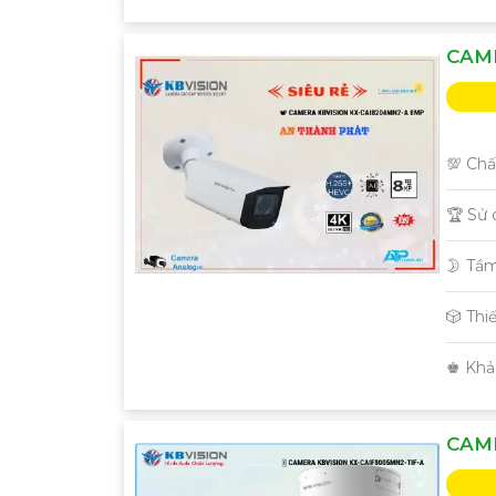
CAME
💯 Chấ
🏆 Sử
🌛 Tầ
🎲 Thi
️♚ Khả
CAME