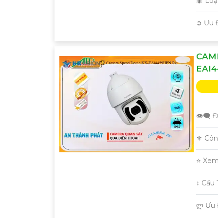
🐜 Lo
️➲ Ưu 
CAM
EAI
👁️‍🗨 
⚜️ Cô
⭐ Xem
'
↕️ Cấ
️ლ Ưu