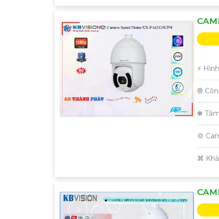
CAM
️⚡ Hìn
®️ Cô
❃ Tầm
💢 Ca
️⌘ Kh
CAME