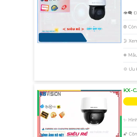
👁️‍🗨 
®️ Cô
🌛 Xe
❄ Mẫu
️💠 Ưu
KX-C
✨ Hình
🌠 Cô