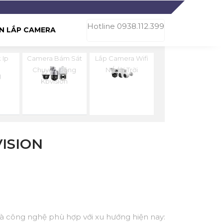
Hotline 0938.112.399
N LẮP CAMERA
 Ip
Camera Bám Sát
Lắp Camera Wifi
n
Chuyển Động
Ngoài Trời
Kbvision
ISION
 và công nghệ phù hợp với xu hướng hiện nay: