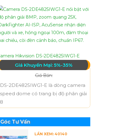
amera Hikvision DS-2DE4825IWG1-E
Giá Khuyến Mại: 5%-35%
Giá Bán:
DS-2DE4825IWG1-E là dòng camera
speed dome có trang bị độ phân giải
8
Góc Tư Vấn
LẦN XEM: 40140