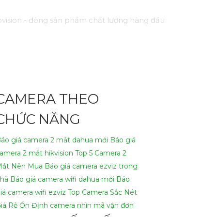
vision - dòng sản phẩm chất lượng hàng đầu
h như hồng ngoại, cảm biến chuyển động, và
một cách hiệu quả.
nhu cầu của bạn!
CAMERA THEO
ại để viết lại Cung cấp cho công trình.
CHỨC NĂNG
áo giá camera 2 mắt dahua mới
Báo giá
amera 2 mắt hikvision
Top 5 Camera 2
ắt Nên Mua
Báo giá camera ezviz trong
hà
Báo giá camera wifi dahua mới
Báo
iá camera wifi ezviz
Top Camera Sắc Nét
iá Rẻ Ổn Định
camera nhìn mã vận đơn