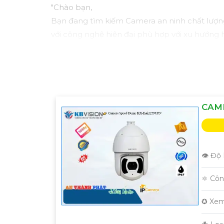
"Chào bạn,
Bạn đang tìm kiếm Camera an ninh chất lượn
với công nghệ hiện đại phù hợp với xu hướng h
Camera Kbvision không chỉ cung cấp hình ảnh
khả năng kết nối mạng linh hoạt.
Đặt mua ngay hôm nay để hưởng chiết khấu c
Hãy liên hệ với chúng tôi để được tư vấn chi 
Trân trọng,"
CAME
Hy vọng bạn sẽ hài lòng với bản mẫu này. Nếu
👁 Độ 
⚛️ Cô
✪ Xem