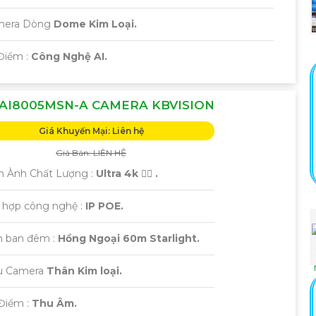
amera Dòng
Dome Kim Loại.
Điểm :
Công Nghệ AI.
AI8005MSN-A CAMERA KBVISION
Giá Khuyến Mại: Liên hệ
Giá Bán: LIÊN HỆ
h Ành Chất Lượng :
Ultra 4k 👍🏾 .
h hợp công nghệ :
IP POE.
 ban đêm :
Hồng Ngoại 60m Starlight.
ẫu Camera
Thân Kim loại.
Điểm :
Thu Âm.