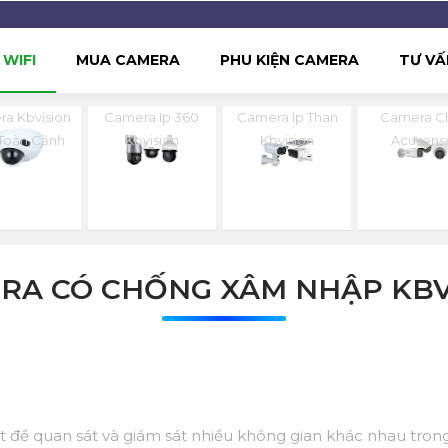
WIFI
MUA CAMERA
PHU KIỆN CAMERA
TƯ VẤ
a Kbvision
Camera Ip 360
Camera Ip Than
Camera C
Toàn Cảnh
Kbvision
Kbvision
Acusens
RA CÓ CHỐNG XÂM NHẬP KBV
t để quan sát và giám sát nhiều không gian khác nhau tron