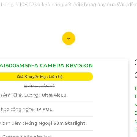
phân giải 1080P và khả năng kết nối không dây qua Wifi, dễ 
AI8005MSN-A CAMERA KBVISION
Giá Khuyến Mại: Liên hệ
Giá Bán: LIÊN HỆ
T
h Ành Chất Lượng :
Ultra 4k 👍🏾 .
T
h hợp công nghệ :
IP POE.
B
c
 ban đêm :
Hồng Ngoại 60m Starlight.