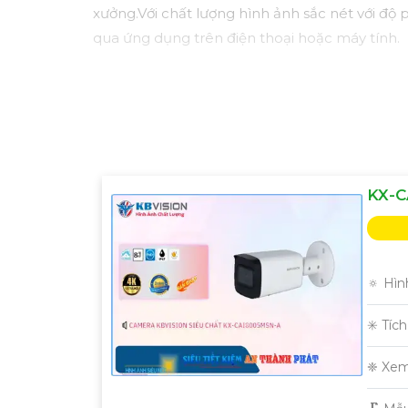
xưởng.Với chất lượng hình ảnh sắc nét với độ 
qua ứng dụng trên điện thoại hoặc máy tính.
KX-C
🔅 Hìn
✳️ Tíc
❈ Xem