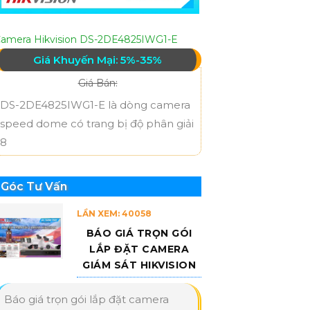
amera Hikvision DS-2DE4825IWG1-E
Giá Khuyến Mại: 5%-35%
Giá Bán:
DS-2DE4825IWG1-E là dòng camera
speed dome có trang bị độ phân giải
8
Góc Tư Vấn
LẦN XEM: 40058
BÁO GIÁ TRỌN GÓI
LẮP ĐẶT CAMERA
GIÁM SÁT HIKVISION
Báo giá trọn gói lắp đặt camera