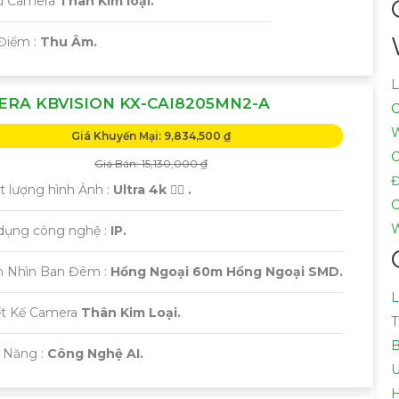
ẫu Camera
Thân Kim loại.
Điểm :
Thu Âm.
L
RA KBVISION KX-CAI8205MN2-A
C
W
Giá Khuyến Mại: 9,834,500 ₫
C
Giá Bán: 15,130,000 ₫
Đ
t lượng hình Ảnh :
Ultra 4k 👍🏾 .
C
W
 dụng công nghệ :
IP.
m Nhìn Ban Đêm :
Hồng Ngoại 60m Hồng Ngoại SMD.
L
ết Kế Camera
Thân Kim Loại.
T
B
 Năng :
Công Nghệ AI.
U
H