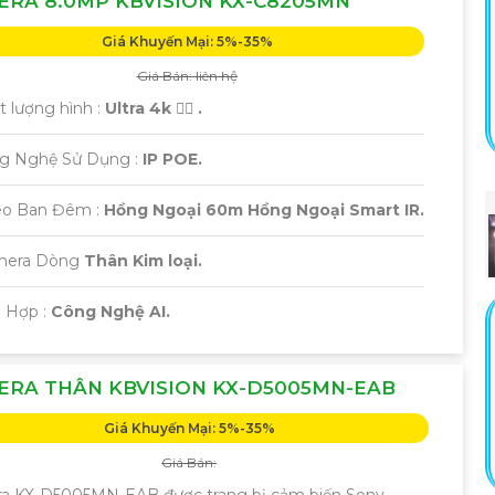
RA 8.0MP KBVISION KX-C8205MN
Giá Khuyến Mại: 5%-35%
Giá Bán: liên hệ
t lượng hình :
Ultra 4k 👍🏾 .
ng Nghệ Sử Dụng :
IP POE.
eo Ban Đêm :
Hồng Ngoại 60m Hồng Ngoại Smart IR.
amera Dòng
Thân Kim loại.
ch Hợp :
Công Nghệ AI.
ERA THÂN KBVISION KX-D5005MN-EAB
Giá Khuyến Mại: 5%-35%
Giá Bán:
a KX-D5005MN-EAB được trang bị cảm biến Sony