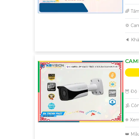
🌈 Tầ
💢 Cam
️🔈 Kh
CAM
🦉 Độ 
🕉️ C
❈ Xem
👑 Mẫ