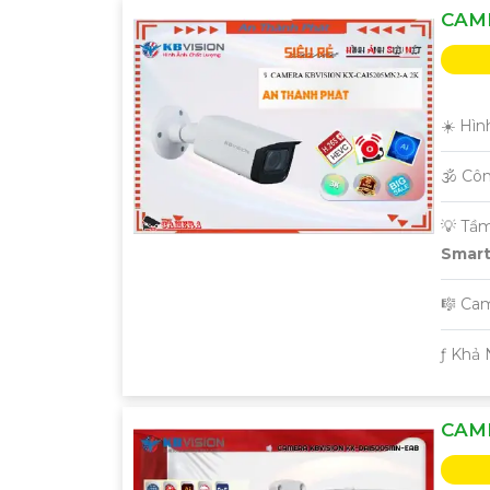
CAME
☀️ Hìn
🕉️ Cô
💡 Tầ
Smart 
🎼️ C
️ƒ Khả
CAM