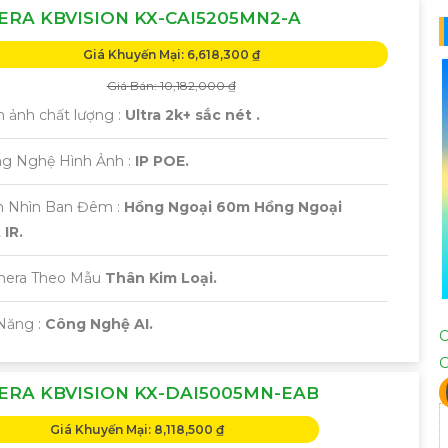
RA KBVISION KX-CAI5205MN2-A
Giá Khuyến Mại: 6,618,300 ₫
Giá Bán: 10,182,000 ₫
h ảnh chất lượng :
Ultra 2k+ sắc nét .
ng Nghệ Hình Ảnh :
IP POE.
m Nhìn Ban Đêm :
Hồng Ngoại 60m Hồng Ngoại
IR.
amera Theo Mẫu
Thân Kim Loại.
 Năng :
Công Nghệ AI.
ERA KBVISION KX-DAI5005MN-EAB
Giá Khuyến Mại: 8,118,500 ₫