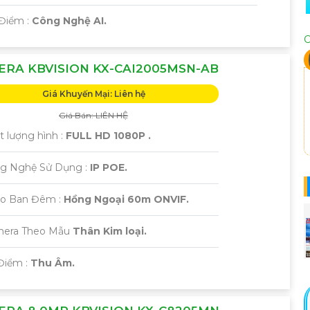
 Điểm :
Công Nghệ AI.
C
RA KBVISION KX-CAI2005MSN-AB
Giá Khuyến Mại: Liên hệ
Giá Bán: LIÊN HỆ
t lượng hình :
FULL HD 1080P .
g Nghệ Sử Dụng :
IP POE.
eo Ban Đêm :
Hồng Ngoại 60m ONVIF.
amera Theo Mẫu
Thân Kim loại.
Điểm :
Thu Âm.