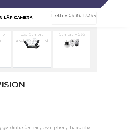
Hotline 0938.112.399
N LẮP CAMERA
hip
Lắp Camera
Camera H.265
e
Kbvision Trọn Gói
KBvision
ISION
g gia đình, cửa hàng, văn phòng hoặc nhà