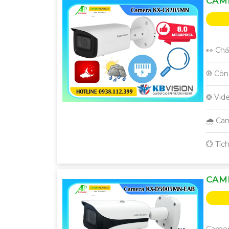
CAME
👀 Chấ
®️ Cô
❂ Vid
🌧️ C
️💮 Tí
CAM
Camer