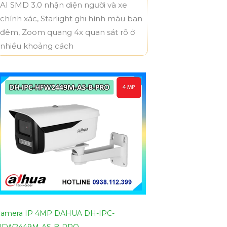
AI SMD 3.0 nhận diện người và xe
chính xác, Starlight ghi hình màu ban
đêm, Zoom quang 4x quan sát rõ ở
nhiều khoảng cách
amera IP 4MP DAHUA DH-IPC-
HFW2449M-AS-B-PRO