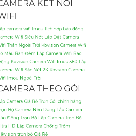
CAMERA KẾT NỐI
WIFI
ắp camera wifi Imou tích hợp báo động
amera Wifi Siêu Nét
Lắp Đặt Camera
ifi Thân Ngoài Trời Kbvision
Camera Wifi
ó Màu Ban Đêm
Lắp Camera Wifi Báo
ộng Kbvision
Camera Wifi Imou 360
Lắp
amera Wifi Sắc Nét 2K Kbvsiion
Camera
ifi Imou Ngoài Trời
CAMERA THEO GÓI
ắp Camera Giá Rẻ Trọn Gói chính hãng
rọn Bộ Camera Nên Dùng
Lắp Camera
áo Động Trọn Bộ
Lắp Camera Trọn Bộ
ltra HD
Lắp Camera Chống Trộm
ikvision trọn bộ Giá Rẻ