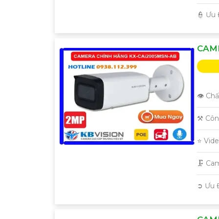
️👮 Ưu
CAME
👁 Chấ
⚒ Côn
⭐ Vid
🗜️ C
️➲ Ưu 