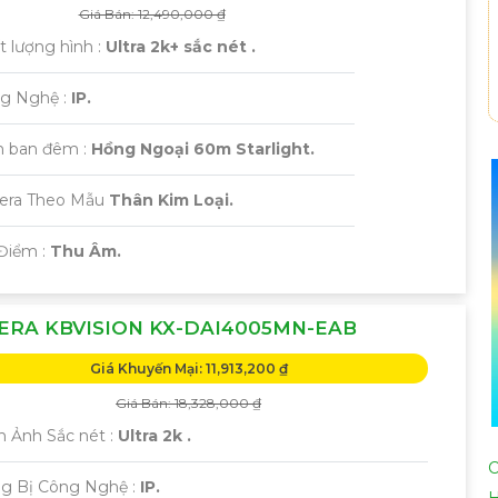
Giá Bán: 12,490,000 ₫
t lượng hình :
Ultra 2k+ sắc nét .
g Nghệ :
IP.
 ban đêm :
Hồng Ngoại 60m Starlight.
mera Theo Mẫu
Thân Kim Loại.
 Điểm :
Thu Âm.
ERA KBVISION KX-DAI4005MN-EAB
Giá Khuyến Mại: 11,913,200 ₫
Giá Bán: 18,328,000 ₫
h Ảnh Sắc nét :
Ultra 2k .
C
ng Bị Công Nghệ :
IP.