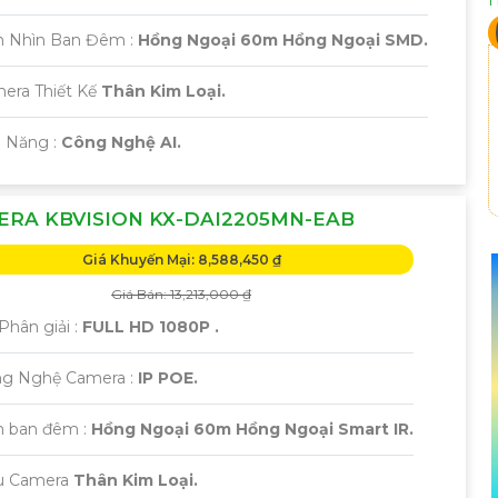
m Nhìn Ban Đêm :
Hồng Ngoại 60m Hồng Ngoại SMD.
era Thiết Kế
Thân Kim Loại.
ả Năng :
Công Nghệ AI.
ERA KBVISION KX-DAI2205MN-EAB
Giá Khuyến Mại: 8,588,450 ₫
Giá Bán: 13,213,000 ₫
Phân giải :
FULL HD 1080P .
ông Nghệ Camera :
IP POE.
 ban đêm :
Hồng Ngoại 60m Hồng Ngoại Smart IR.
u Camera
Thân Kim Loại.