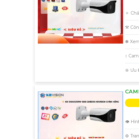
🔅 Chấ
⚒ Côn
❃ Xem
↕️ Ca
️☣️ Ưu
CAM
👁 Hìn
⚙ Tra