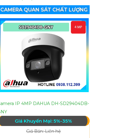
CAMERA QUAN SÁT CHẤT LƯỢNG
Camera IP 4MP DAHUA DH-SD29404DB-
GNY
Giá Khuyến Mại: 5%-35%
Giá Bán: Liên hệ