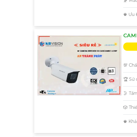
🗜️ M
️♚ Ưu 
CAME
'
💯 Chấ
🏆 Sử
🌛 Tầ
🎲 Thi
️♚ Khả