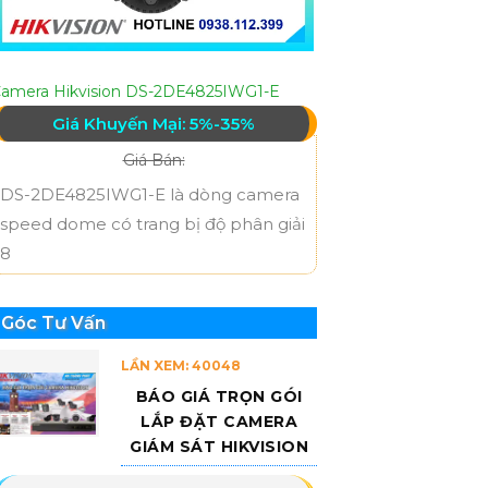
amera Hikvision DS-2DE4825IWG1-E
Giá Khuyến Mại: 5%-35%
Giá Bán:
DS-2DE4825IWG1-E là dòng camera
speed dome có trang bị độ phân giải
8
Góc Tư Vấn
LẦN XEM: 40048
BÁO GIÁ TRỌN GÓI
LẮP ĐẶT CAMERA
GIÁM SÁT HIKVISION