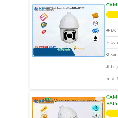
CAME
👁 Độ 
⚛️ Cô
✪ Xem
🐜 Lo
️➲ Ưu 
CAM
EAI