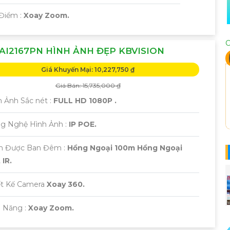
 Điểm :
Xoay Zoom.
C
AI2167PN HÌNH ẢNH ĐẸP KBVISION
Giá Khuyến Mại: 10,227,750 ₫
Giá Bán: 15,735,000 ₫
 Ảnh Sắc nét :
FULL HD 1080P .
ng Nghệ Hình Ảnh :
IP POE.
m Được Ban Đêm :
Hồng Ngoại 100m Hồng Ngoại
IR.
iết Kế Camera
Xoay 360.
ả Năng :
Xoay Zoom.