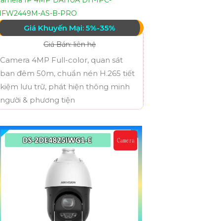
HFW2449M-AS-B-PRO
Giá Khuyến Mại: 5%-35%
Giá Bán: liên hệ
Camera 4MP Full-color, quan sát
ban đêm 50m, chuẩn nén H.265 tiết
kiệm lưu trữ, phát hiện thông minh
người & phương tiện