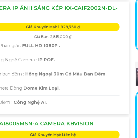
RA IP ÁNH SÁNG KÉP KX-CAIF2002N-DL-
Giá Khuyến Mại: 1,829,750 ₫
Giá Bán: 2,815,000 ₫
hân giải :
FULL HD 1080P .
ông Nghệ Camera :
IP POE.
 ban đêm :
Hồng Ngoại 30m Có Màu Ban Đêm.
amera Dòng
Dome Kim Loại.
Điểm :
Công Nghệ AI.
AI8005MSN-A CAMERA KBVISION
Giá Khuyến Mại: Liên hệ