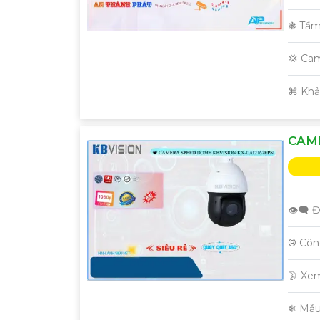
❃ Tầm
💢 Ca
️⌘ Kh
CAME
👁️‍🗨 
®️ Cô
🌛 Xe
❄ Mẫu