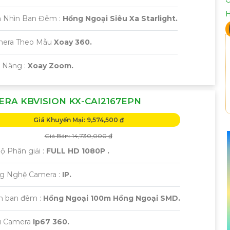
 Nhìn Ban Đêm :
Hồng Ngoại Siêu Xa Starlight.
mera Theo Mẫu
Xoay 360.
ả Năng :
Xoay Zoom.
RA KBVISION KX-CAI2167EPN
Giá Khuyến Mại: 9,574,500 ₫
Giá Bán: 14,730,000 ₫
Độ Phân giải :
FULL HD 1080P .
ng Nghệ Camera :
IP.
m ban đêm :
Hồng Ngoại 100m Hồng Ngoại SMD.
 Camera
Ip67 360.