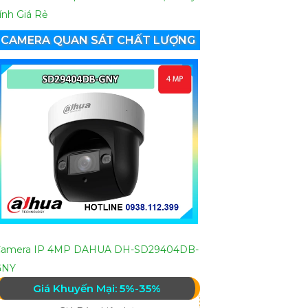
ính Giá Rẻ
CAMERA QUAN SÁT CHẤT LƯỢNG
Camera IP 4MP DAHUA DH-SD29404DB-
GNY
Giá Khuyến Mại: 5%-35%