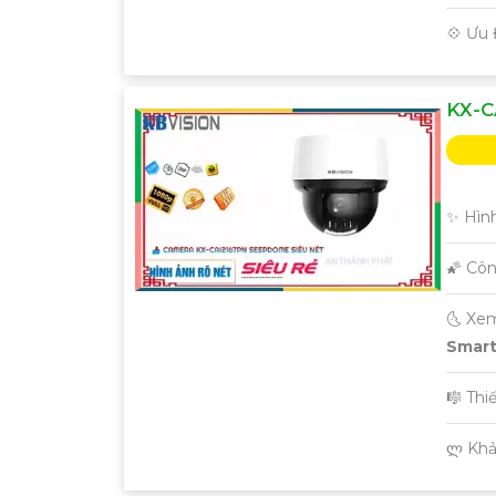
️💠 Ưu
KX-C
✨ Hình
🌠 Cô
🌜 Xe
Smart 
🎼️ Th
️ლ Kh