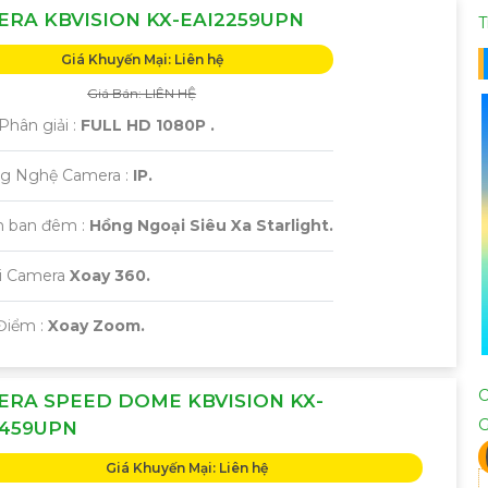
RA KBVISION KX-EAI2259UPN
T
Giá Khuyến Mại: Liên hệ
Giá Bán: LIÊN HỆ
Phân giải :
FULL HD 1080P .
ng Nghệ Camera :
IP.
 ban đêm :
Hồng Ngoại Siêu Xa Starlight.
ại Camera
Xoay 360.
Điểm :
Xoay Zoom.
ERA SPEED DOME KBVISION KX-
4459UPN
Giá Khuyến Mại: Liên hệ