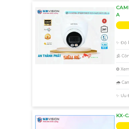
CAME
A
✨ Độ P
🕉️ C
❂ Xem
🌧️ C
️✨ Ưu 
KX-C