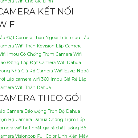
amera Wifi Cho Gia Đình
CAMERA KẾT NỐI
WIFI
ắp Đặt Camera Thân Ngoài Trời Imou
Lắp
amera Wifi Thân Kbvision
Lắp Camera
ifi Imou Có Chống Trộm
Camera Wifi
áo Động
Lắp Đặt Camera Wifi Dahua
rong Nhà Giá Rẻ
Camera Wifi Ezviz Ngoài
rời
Lắp camera wifi 360 Imou Giá Rẻ
Lắp
amera Wifi Thân Dahua
CAMERA THEO GÓI
ắp Camera Báo Động Trọn Bộ Dahua
rọn Bộ Camera Dahua Chống Trộm
Lắp
amera wifi hot nhất giá rẻ chất lượng
Bộ
amera Visioncop Full Color
Linh Kiện Máy