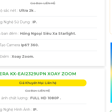
Giá Bán: LIÊN HỆ
Độ sắc nét :
Ultra 2k .
ng Nghệ Sử Dụng :
IP.
 ban đêm :
Hồng Ngoại Siêu Xa Starlight.
u Tạo Camera
Ip67 360.
 Điểm :
Xoay Zoom.
ERA KX-EAI2329UPN XOAY ZOOM
Giá Khuyến Mại: Liên hệ
Giá Bán: LIÊN HỆ
h ảnh chất lượng :
FULL HD 1080P .
ng Nghệ Hình Ảnh :
IP.
C