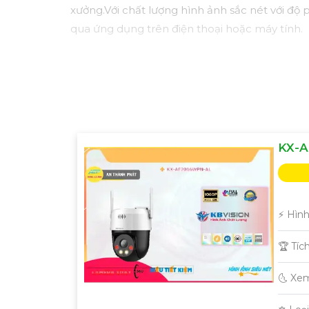
xưởng.Với chất lượng hình ảnh sắc nét với độ 
qua ứng dụng trên điện thoại hoặc máy tính.
KX-A
️⚡ Hìn
🏆 Tíc
🌜 Xe