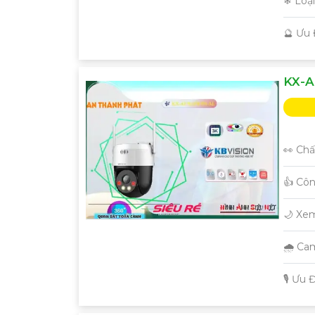
❄ Loạ
️🔮 Ưu
KX-A
'
👀 Chấ
👍 Cô
🌙 Xe
🌧️ C
️🎙 Ưu