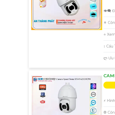
👁️‍🗨 
⚜️ Cô
⭐ Xem
↕️ Cấ
️ლ Ưu
CAM
️⚡ Hìn
®️ Cô