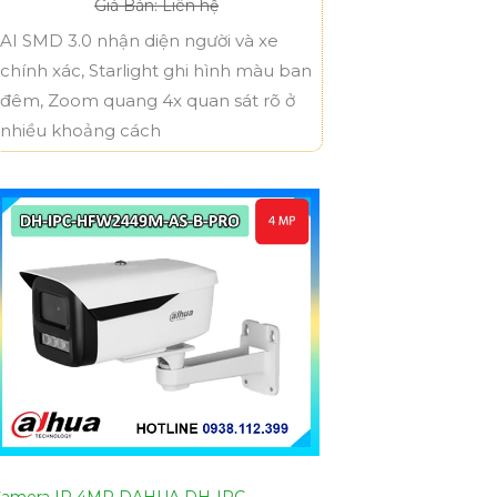
Giá Bán: Liên hệ
AI SMD 3.0 nhận diện người và xe
chính xác, Starlight ghi hình màu ban
đêm, Zoom quang 4x quan sát rõ ở
nhiều khoảng cách
amera IP 4MP DAHUA DH-IPC-