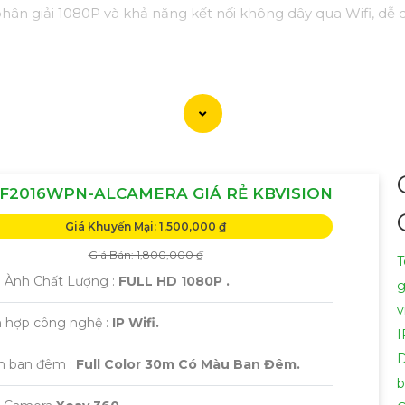
phân giải 1080P và khả năng kết nối không dây qua Wifi, dễ 
F2016WPN-ALCAMERA GIÁ RẺ KBVISION
Giá Khuyến Mại: 1,500,000 ₫
Giá Bán: 1,800,000 ₫
T
h Ành Chất Lượng :
FULL HD 1080P .
g
v
h hợp công nghệ :
IP Wifi.
I
m ban đêm :
Full Color 30m Có Màu Ban Đêm.
b