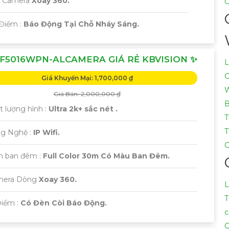
i Camera
Xoay 360.
C
 Điểm :
Báo Động Tại Chỗ Nháy Sáng.
F5016WPN-ALCAMERA GIÁ RẺ KBVISION ✨
L
C
Giá Khuyến Mại: 1,700,000 ₫
W
Giá Bán: 2,000,000 ₫
B
t lượng hình :
Ultra 2k+ sắc nét .
T
T
ng Nghệ :
IP Wifi.
C
m ban đêm :
Full Color 30m Có Màu Ban Đêm.
amera Dòng
Xoay 360.
L
T
 Điểm :
Có Đèn Còi Báo Động.
c
C