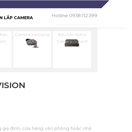
Hotline 0938.112.399
N LẮP CAMERA
 Báo
Camera Samsung
Đầu Ghi Hình 4
ion
2K
CameraVantech
ISION
g gia đình, cửa hàng, văn phòng hoặc nhà