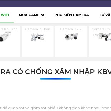
WIFI
MUA CAMERA
PHU KIỆN CAMERA
TƯ VẤ
a Kbvision
Camera Ip Than
Camera H.265
Camera Có
tarlight
Kbvision
KBvision
Động Kbvis
RA CÓ CHỐNG XÂM NHẬP KBV
t để quan sát và giám sát nhiều không gian khác nhau tron