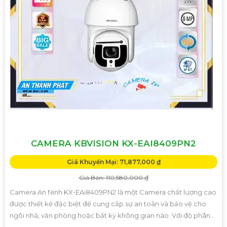
CAMERA KBVISION KX-EAI8409PN2
Giá Khuyến Mại: 71,877,000 ₫
Giá Bán: 110,580,000 ₫
Camera An Ninh KX-EAi8409PN2 là một Camera chất lượng cao
được thiết kế đặc biệt để cung cấp sự an toàn và bảo vệ cho
ngôi nhà, văn phòng hoặc bất kỳ không gian nào. Với độ phân...