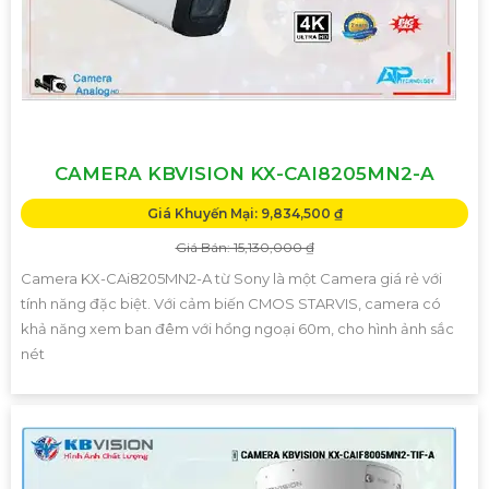
CAMERA KBVISION KX-CAI8205MN2-A
Giá Khuyến Mại: 9,834,500 ₫
Giá Bán: 15,130,000 ₫
Camera KX-CAi8205MN2-A từ Sony là một Camera giá rẻ với
tính năng đặc biệt. Với cảm biến CMOS STARVIS, camera có
khả năng xem ban đêm với hồng ngoại 60m, cho hình ảnh sắc
nét