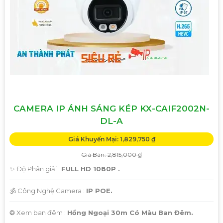
CAMERA IP ÁNH SÁNG KÉP KX-CAIF2002N-
DL-A
Giá Khuyến Mại: 1,829,750 ₫
Giá Bán: 2,815,000 ₫
✨ Độ Phân giải :
FULL HD 1080P .
🕉️ Công Nghệ Camera :
IP POE.
❂ Xem ban đêm :
Hồng Ngoại 30m Có Màu Ban Đêm.