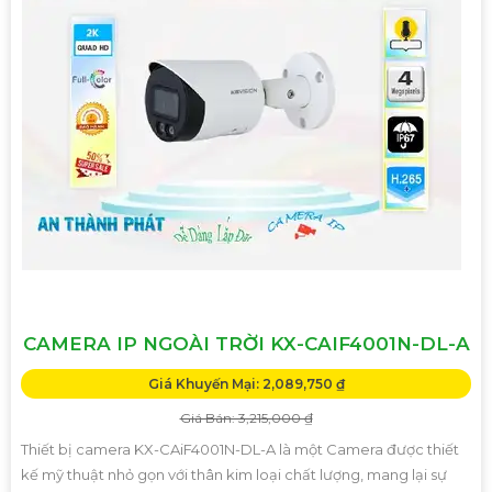
CAMERA IP NGOÀI TRỜI KX-CAIF4001N-DL-A
Giá Khuyến Mại: 2,089,750 ₫
Giá Bán: 3,215,000 ₫
Thiết bị camera KX-CAiF4001N-DL-A là một Camera được thiết
kế mỹ thuật nhỏ gọn với thân kim loại chất lượng, mang lại sự