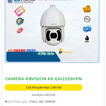
CAMERA KBVISION KX-EAI2259UPN
Giá Khuyến Mại: Liên hệ
Giá Bán: LIÊN HỆ
👁 Độ Phân giải :
FULL HD 1080P .