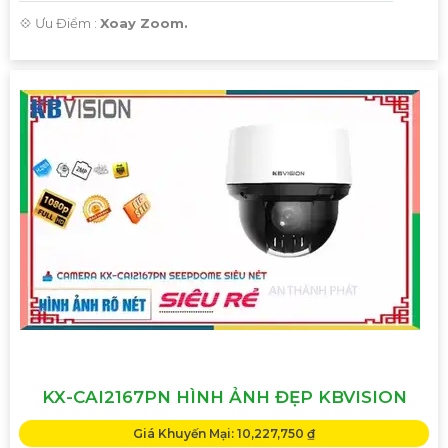
️💠 Ưu Điểm :
Xoay Zoom.
KX-CAI2167PN HÌNH ẢNH ĐẸP KBVISION
Giá Khuyến Mại: 10,227,750 ₫