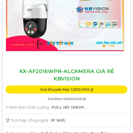
ngôi nhà, cửa hàng hoặc văn phòng của bạn một cách
hiệu quả.
Hãy liên hệ với chúng tôi để được tư vấn chi tiết và giúp bạn
lựa chọn Camera Kbvision phù hợp nhất với nhu cầu của
bạn!
Trân trọng,"
Hy vọng bạn sẽ hài lòng với bản mẫu này. Nếu bạn cần
thêm sự điều chỉnh hoặc hỗ trợ khác, đừng ngần ngại để
viết lại Cung cấp cho công trình.
KX-AF2016WPN-ALCAMERA GIÁ RẺ
KBVISION
Giá Khuyến Mại: 1,500,000 ₫
Giá Bán: 1,800,000 ₫
️⚡ Hình Ành Chất Lượng :
FULL HD 1080P .
🏆 Tích hợp công nghệ :
IP Wifi.