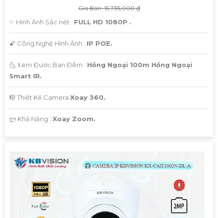
Giá Bán: 15,735,000 ₫
✨ Hình Ảnh Sắc nét :
FULL HD 1080P .
🌠 Công Nghệ Hình Ảnh :
IP POE.
🌜 Xem Được Ban Đêm :
Hồng Ngoại 100m Hồng Ngoại
Smart IR.
🎼️ Thiết Kế Camera
Xoay 360.
️ლ Khả Năng :
Xoay Zoom.