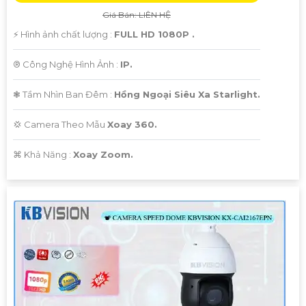
Giá Bán: LIÊN HỆ
️⚡ Hình ảnh chất lượng :
FULL HD 1080P .
®️ Công Nghệ Hình Ảnh :
IP.
❃ Tầm Nhìn Ban Đêm :
Hồng Ngoại Siêu Xa Starlight.
💢 Camera Theo Mẫu
Xoay 360.
️⌘ Khả Năng :
Xoay Zoom.