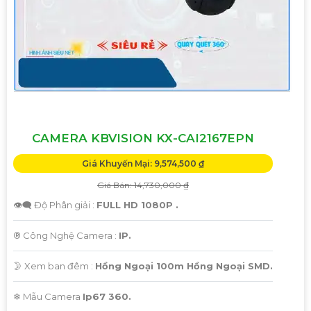
CAMERA KBVISION KX-CAI2167EPN
Giá Khuyến Mại: 9,574,500 ₫
Giá Bán: 14,730,000 ₫
👁️‍🗨 Độ Phân giải :
FULL HD 1080P .
®️ Công Nghệ Camera :
IP.
🌛 Xem ban đêm :
Hồng Ngoại 100m Hồng Ngoại SMD.
❄ Mẫu Camera
Ip67 360.