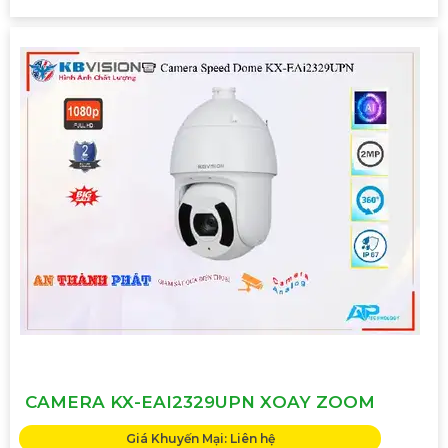
CAMERA KX-EAI2329UPN XOAY ZOOM
Giá Khuyến Mại: Liên hệ