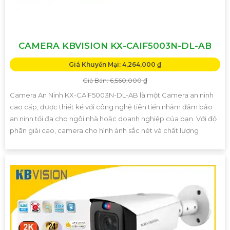
CAMERA KBVISION KX-CAIF5003N-DL-AB
Giá Khuyến Mại: 4,264,000 ₫
Giá Bán: 6,560,000 ₫
Camera An Ninh KX-CAiF5003N-DL-AB là một Camera an ninh
cao cấp, được thiết kế với công nghệ tiên tiến nhằm đảm bảo
an ninh tối đa cho ngôi nhà hoặc doanh nghiệp của bạn. Với độ
phân giải cao, camera cho hình ảnh sắc nét và chất lượng