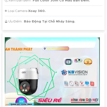
🌜 Xem ban đêm :
Full Color 30m Có Màu Ban Đêm.
'
❄ Loại Camera
Xoay 360.
️🔮 Ưu Điểm :
Báo Động Tại Chỗ Nháy Sáng.