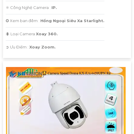
⚛️ Công Nghệ Camera :
IP.
✪ Xem ban đêm :
Hồng Ngoại Siêu Xa Starlight.
🐜 Loại Camera
Xoay 360.
️➲ Ưu Điểm :
Xoay Zoom.