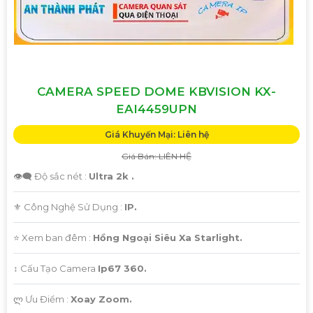
CAMERA SPEED DOME KBVISION KX-
EAI4459UPN
Giá Khuyến Mại: Liên hệ
Giá Bán: LIÊN HỆ
👁️‍🗨 Độ sắc nét :
Ultra 2k .
⚜️ Công Nghệ Sử Dụng :
IP.
⭐ Xem ban đêm :
Hồng Ngoại Siêu Xa Starlight.
↕️ Cấu Tạo Camera
Ip67 360.
️ლ Ưu Điểm :
Xoay Zoom.