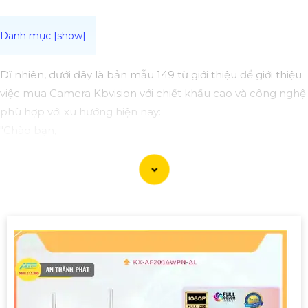
Dĩ nhiên, dưới đây là bản mẫu 149 từ giới thiệu để giới thiệu
việc mua Camera Kbvision với chiết khấu cao và công nghệ
phù hợp với xu hướng hiện nay:
"Chào bạn,
Bạn đang tìm kiếm Camera an ninh chất lượng cao với
chiết khấu hấp dẫn? Hãy cân nhắc đến Camera Kbvision -
dòng sản phẩm chất lượng hàng đầu với công nghệ hiện
đại phù hợp với xu hướng hiện nay.
Camera Kbvision không chỉ cung cấp hình ảnh sắc nét,
chất lượng mà còn có nhiều tính năng thông minh như
hồng ngoại, cảm biến chuyển động, và khả năng kết nối
mạng linh hoạt.
Đặt mua ngay hôm nay để hưởng chiết khấu cao và bảo vệ