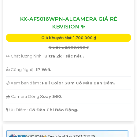
KX-AF5016WPN-ALCAMERA GIÁ RẺ
KBVISION ✨
Giá Khuyến Mại: 1,700,000 ₫
Giá Bán: 2,000,000 ₫
👀 Chất lượng hình :
Ultra 2k+ sắc nét .
👍 Công Nghệ :
IP Wifi.
🌙 Xem ban đêm :
Full Color 30m Có Màu Ban Đêm.
🌧️ Camera Dòng
Xoay 360.
️🎙 Ưu Điểm :
Có Đèn Còi Báo Động.