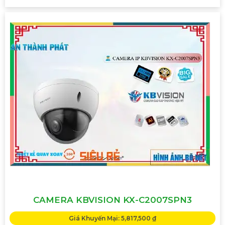
CAMERA KBVISION KX-C2007SPN3
Giá Khuyến Mại: 5,817,500 ₫