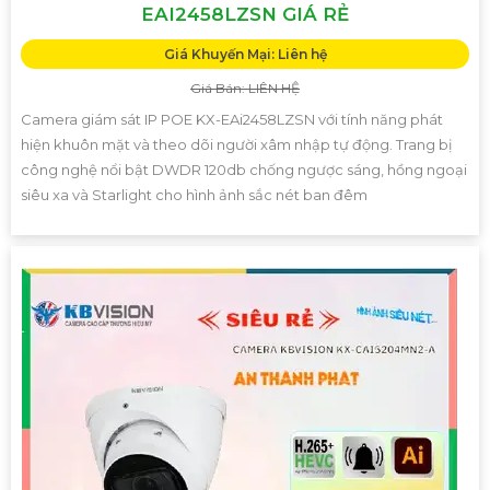
EAI2458LZSN GIÁ RẺ
Giá Khuyến Mại: Liên hệ
Giá Bán: LIÊN HỆ
Camera giám sát IP POE KX-EAi2458LZSN với tính năng phát
hiện khuôn mặt và theo dõi người xâm nhập tự động. Trang bị
công nghệ nổi bật DWDR 120db chống ngược sáng, hồng ngoại
siêu xa và Starlight cho hình ảnh sắc nét ban đêm