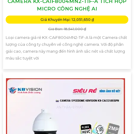
CAMERA KX-CAIF8004MN2-TIF-A TÍCH HỢP
MICRO CÔNG NGHỆ AI
Giá Khuyến Mại: 12,051,650 ₫
Giá Bán: 18,541,000 ₫
Loại camera giá rẻ KX-CAiF8004MN2-TiF-A là một Camera chất
lượng của công ty chuyên về công nghệ camera. Với độ phân
giải cao, camera này mang đến hình ảnh sắc nét và chất lượng
màu sắc tuyệt vời