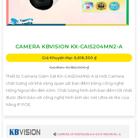
CAMERA KBVISION KX-CAI5204MN2-A
Giá Khuyến Mại: 6,618,300 ₫
Giá Bán: 10,182,000 ₫
Thiết bị Camera Giám Sát KX-CAi5204MN2-A là một Camera
chất lượng với khả năng quan sát ban đêm bằng công nghệ
Hồng Ngoại lên đến 40m. Chất lượng hình ảnh ban đêm tốt nhất
được đảm bảo với công nghệ hình ảnh sắc nét Ultra 4k lite của
hãng IP POE