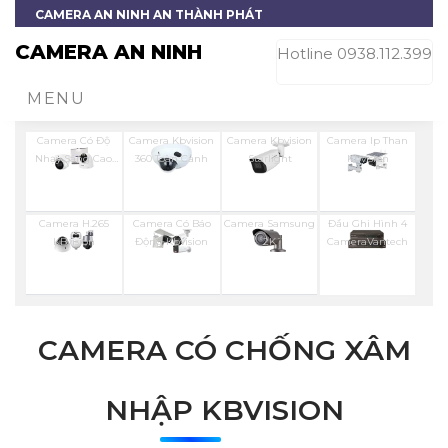
CAMERA AN NINH AN THÀNH PHÁT
CAMERA AN NINH
Hotline 0938.112.399
MENU
Camera Có Độ
Camera Kbvision
Camera Kbvision
Camera Ip Than
Nhạy Sáng Cao
360 Toàn Cảnh
Starlight
Kbvision
Kbvision
Camera H.265
Camera Có Báo
Camera Samsung
Đầu Ghi Hình 4
KBvision
Động Kbvision
2K
CameraVantech
CAMERA CÓ CHỐNG XÂM
NHẬP KBVISION