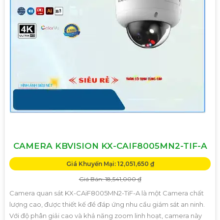
CAMERA KBVISION KX-CAIF8005MN2-TIF-A
Giá Khuyến Mại: 12,051,650 ₫
Giá Bán: 18,541,000 ₫
Camera quan sát KX-CAiF8005MN2-TiF-A là một Camera chất
lượng cao, được thiết kế để đáp ứng nhu cầu giám sát an ninh.
Với độ phân giải cao và khả năng zoom linh hoạt, camera này