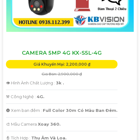
CAMERA 5MP 4G KX-S5L-4G
Giá Khuyến Mại: 2,200,000 ₫
Giá Bán: 2,900,000 ₫
👁 Hình Ành Chất Lượng :
3k .
⚒ Công Nghệ :
4G.
🌚 Xem ban đêm :
Full Color 30m Có Màu Ban Ðêm.
🎨 Mẫu Camera
Xoay 360.
️👮 Tích Hợp :
Thu Âm Và Loa.