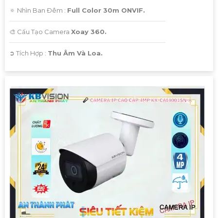
🔅 Nhìn Ban Đêm :
Full Color 30m ONVIF.
🎨 Cấu Tạo Camera
Xoay 360.
️➲ Tích Hợp :
Thu Âm Và Loa.