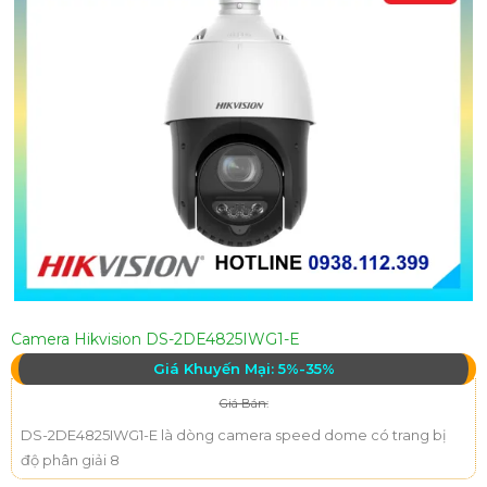
Camera Hikvision DS-2DE4825IWG1-E
Giá Khuyến Mại: 5%-35%
Giá Bán:
DS-2DE4825IWG1-E là dòng camera speed dome có trang bị
độ phân giải 8