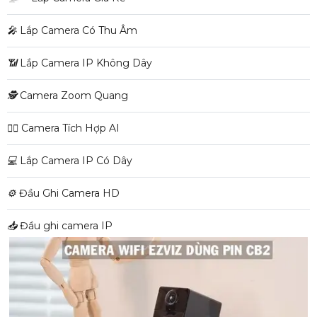
️🎤️
Lắp Camera Có Thu Âm
📶
Lắp Camera IP Không Dây
🕵️
Camera Zoom Quang
🧛‍♀️
Camera Tích Hợp AI
💻
Lắp Camera IP Có Dây
⚙️
Đầu Ghi Camera HD
📥
Đầu ghi camera IP