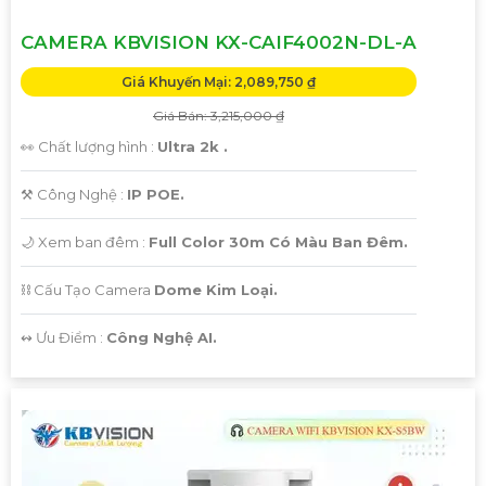
CAMERA KBVISION KX-CAIF4002N-DL-A
Giá Khuyến Mại: 2,089,750 ₫
Giá Bán: 3,215,000 ₫
👀 Chất lượng hình :
Ultra 2k .
⚒ Công Nghệ :
IP POE.
🌙 Xem ban đêm :
Full Color 30m Có Màu Ban Đêm.
⛓ Cấu Tạo Camera
Dome Kim Loại.
️↭ Ưu Điểm :
Công Nghệ AI.