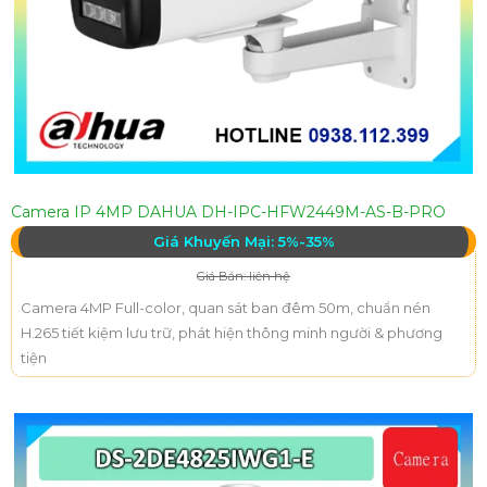
Camera IP 4MP DAHUA DH-IPC-HFW2449M-AS-B-PRO
Giá Khuyến Mại: 5%-35%
Giá Bán: liên hệ
Camera 4MP Full-color, quan sát ban đêm 50m, chuẩn nén
H.265 tiết kiệm lưu trữ, phát hiện thông minh người & phương
tiện