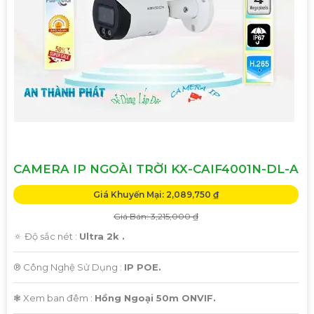
'
CAMERA IP NGOÀI TRỜI KX-CAIF4001N-DL-A
Giá Khuyến Mại: 2,089,750 ₫
Giá Bán: 3,215,000 ₫
🔅 Độ sắc nét :
Ultra 2k .
®️ Công Nghệ Sử Dụng :
IP POE.
❃ Xem ban đêm :
Hồng Ngoại 50m ONVIF.