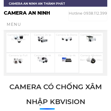
CAMERA AN NINH AN THÀNH PHÁT
CAMERA AN NINH
Hotline 0938.112.399
MENU
Camera Thẻ Nhớ
Camera 2k Ip
Camera Ip Dome
Camera Kbvision
SD Kbvision
Kbvision
Full Color
2MP
Kbvision
Camera Ip Full
Camera Ip 4k
Đầu Ghi Ip 4k
Camera Kbvision
Color
Kbvision
Kbvision
Ban Đêm Có Màu
CAMERA CÓ CHỐNG XÂM
NHẬP KBVISION