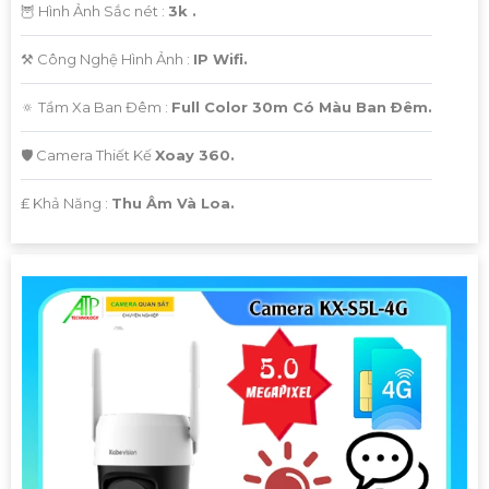
🦉 Hình Ảnh Sắc nét :
3k .
⚒ Công Nghệ Hình Ảnh :
IP Wifi.
🔅 Tầm Xa Ban Đêm :
Full Color 30m Có Màu Ban Ðêm.
🛡 Camera Thiết Kế
Xoay 360.
️₤ Khả Năng :
Thu Âm Và Loa.