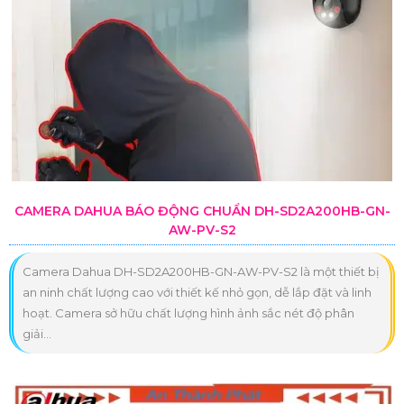
CAMERA DAHUA BÁO ĐỘNG CHUẨN DH-SD2A200HB-GN-
AW-PV-S2
Camera Dahua DH-SD2A200HB-GN-AW-PV-S2 là một thiết bị
an ninh chất lượng cao với thiết kế nhỏ gọn, dễ lắp đặt và linh
hoạt. Camera sở hữu chất lượng hình ảnh sắc nét độ phân
giải...