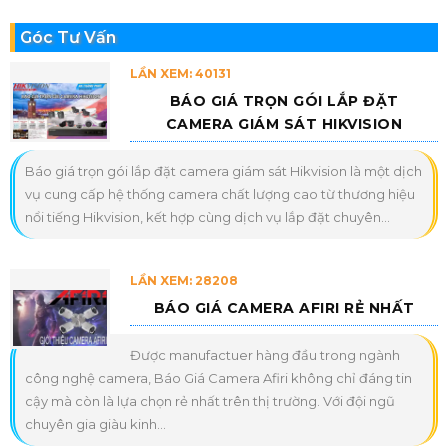
Góc Tư Vấn
LẦN XEM: 40131
BÁO GIÁ TRỌN GÓI LẮP ĐẶT
CAMERA GIÁM SÁT HIKVISION
Báo giá trọn gói lắp đặt camera giám sát Hikvision là một dịch
vụ cung cấp hệ thống camera chất lượng cao từ thương hiệu
nổi tiếng Hikvision, kết hợp cùng dịch vụ lắp đặt chuyên...
LẦN XEM: 28208
BÁO GIÁ CAMERA AFIRI RẺ NHẤT
Được manufactuer hàng đầu trong ngành
công nghệ camera, Báo Giá Camera Afiri không chỉ đáng tin
cậy mà còn là lựa chọn rẻ nhất trên thị trường. Với đội ngũ
chuyên gia giàu kinh...