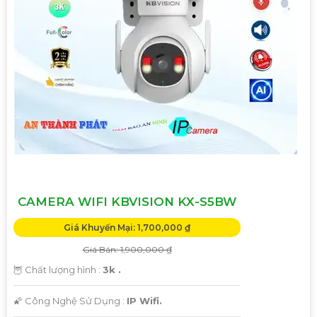
CAMERA WIFI KBVISION KX-S5BW
Giá Khuyến Mại: 1,700,000 ₫
Giá Bán: 1,900,000 ₫
🦉 Chất lượng hình :
3k .
🌠 Công Nghệ Sử Dụng :
IP Wifi.