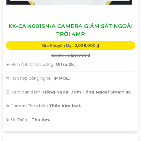
KX-CAI4001SN-A CAMERA GIÁM SÁT NGOÀI
TRỜI 4MP
Giá Khuyến Mại: 2,028,000 ₫
Giá Bán: 3,120,000 ₫
☀️ Hình Ành Chất Lượng :
Ultra 2k .
⚒ Tích hợp công nghệ :
IP POE.
🌛 Xem ban đêm :
Hồng Ngoại 30m Hồng Ngoại Smart IR.
❄ Camera Theo Mẫu
Thân Kim loại.
️💫 Ưu Điểm :
Thu Âm.