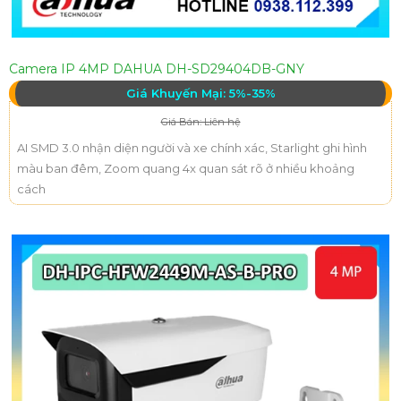
Camera IP 4MP DAHUA DH-SD29404DB-GNY
Giá Khuyến Mại: 5%-35%
Giá Bán: Liên hệ
AI SMD 3.0 nhận diện người và xe chính xác, Starlight ghi hình
màu ban đêm, Zoom quang 4x quan sát rõ ở nhiều khoảng
cách