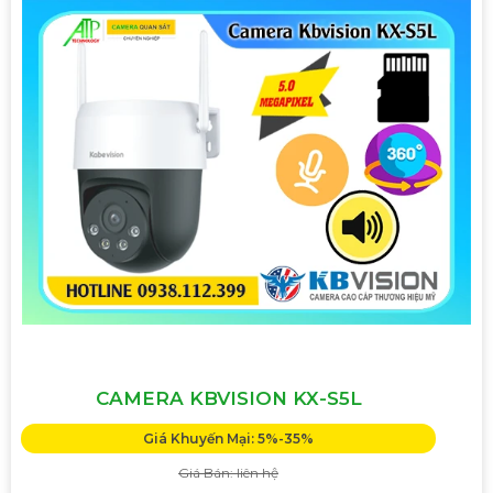
CAMERA KBVISION KX-S5L
Giá Khuyến Mại: 5%-35%
Giá Bán: liên hệ