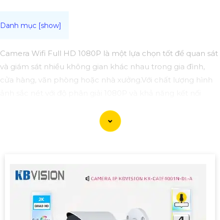
Camera Wifi Full HD 1080P là một lựa chọn tốt để quan sát
và giám sát nhiều không gian khác nhau trong gia đình,
cửa hàng, văn phòng hoặc nhà xưởng.Với chất lượng hình
ảnh sắc nét với độ phân giải 1080P và khả năng kết nối
không dây qua Wifi, dễ dàng cài đặt và sử dụng giám sát từ
xa thông qua ứng dụng trên điện thoại hoặc máy tính.