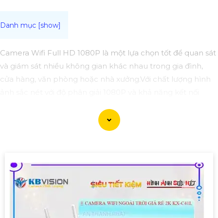
Camera Wifi Full HD 1080P là một lựa chọn tốt để quan sát
và giám sát nhiều không gian khác nhau trong gia đình,
cửa hàng, văn phòng hoặc nhà xưởng.Với chất lượng hình
ảnh sắc nét với độ phân giải 1080P và khả năng kết nối
không dây qua Wifi, dễ dàng cài đặt và sử dụng giám sát từ
xa thông qua ứng dụng trên điện thoại hoặc máy tính.