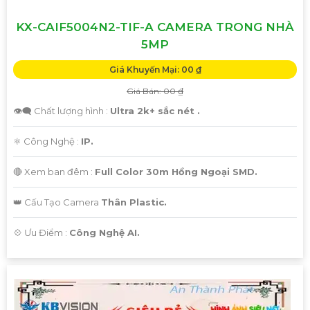
KX-CAIF5004N2-TIF-A CAMERA TRONG NHÀ
5MP
Giá Khuyến Mại: 00 ₫
Giá Bán: 00 ₫
👁️‍🗨 Chất lượng hình :
Ultra 2k+ sắc nét .
⚛️ Công Nghệ :
IP.
🔴 Xem ban đêm :
Full Color 30m Hồng Ngoại SMD.
👑 Cấu Tạo Camera
Thân Plastic.
️💠 Ưu Điểm :
Công Nghệ AI.