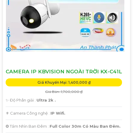
'
CAMERA IP KBVISION NGOÀI TRỜI KX-C41L
Giá Khuyến Mại: 1,400,000 ₫
Giá Bán: 1,700,000 ₫
✨ Độ Phân giải :
Ultra 2k .
⚜️ Camera Công nghệ :
IP Wifi.
❂ Tầm Nhìn Ban Đêm :
Full Color 30m Có Màu Ban Ðêm.