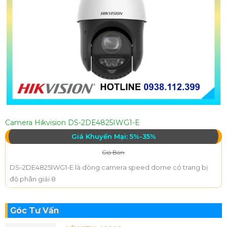
Camera Hikvision DS-2DE4825IWG1-E
Giá Khuyến Mại: 5%-35%
Giá Bán:
DS-2DE4825IWG1-E là dòng camera speed dome có trang bị
độ phân giải 8
Góc Tư Vấn