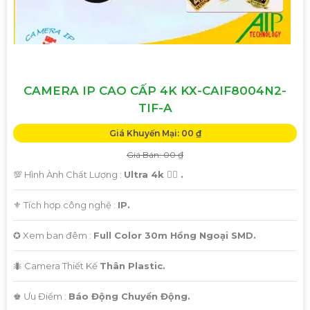
CAMERA IP CAO CẤP 4K KX-CAIF8004N2-
TIF-A
Giá Khuyến Mại: 00 ₫
Giá Bán: 00 ₫
💯 Hình Ành Chất Lượng :
Ultra 4k 👍🏾 .
⚜️ Tích hợp công nghệ :
IP.
✪ Xem ban đêm :
Full Color 30m Hồng Ngoại SMD.
🐜 Camera Thiết Kế
Thân Plastic.
️♚ Ưu Điểm :
Báo Động Chuyển Động.