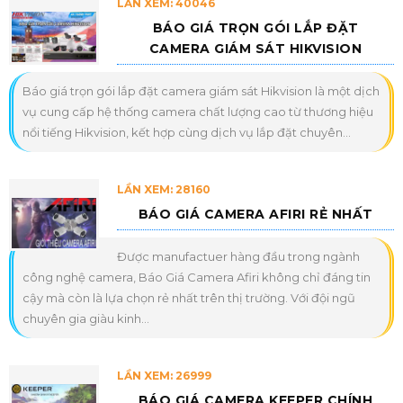
LẦN XEM: 40046
BÁO GIÁ TRỌN GÓI LẮP ĐẶT
CAMERA GIÁM SÁT HIKVISION
Báo giá trọn gói lắp đặt camera giám sát Hikvision là một dịch
vụ cung cấp hệ thống camera chất lượng cao từ thương hiệu
nổi tiếng Hikvision, kết hợp cùng dịch vụ lắp đặt chuyên...
LẦN XEM: 28160
BÁO GIÁ CAMERA AFIRI RẺ NHẤT
Được manufactuer hàng đầu trong ngành
công nghệ camera, Báo Giá Camera Afiri không chỉ đáng tin
cậy mà còn là lựa chọn rẻ nhất trên thị trường. Với đội ngũ
chuyên gia giàu kinh...
LẦN XEM: 26999
BÁO GIÁ CAMERA KEEPER CHÍNH