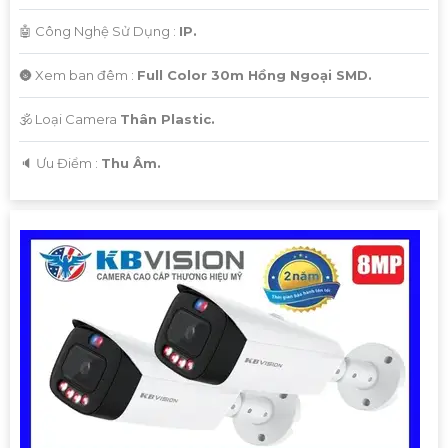
🤖️ Công Nghệ Sử Dụng :
IP.
🌚 Xem ban đêm :
Full Color 30m Hồng Ngoại SMD.
🕉️ Loại Camera
Thân Plastic.
️🔈 Ưu Điểm :
Thu Âm.