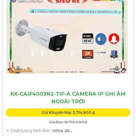
KX-CAIF4003N2-TIF-A CAMERA IP GHI ÂM
NGOÀI TRỜI
Giá Khuyến Mại: 5,714,800 ₫
Giá Bán: 8,792,000 ₫
🔅 Chất lượng hình Ảnh :
Ultra 2k .