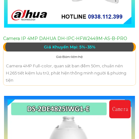
Camera IP 4MP DAHUA DH-IPC-HFW2449M-AS-B-PRO
Giá Khuyến Mại: 5%-35%
Giá Bán: liên hệ
Camera 4MP Full-color, quan sát ban đêm 50m, chuẩn nén
H.265 tiết kiệm lưu trữ, phát hiện thông minh người & phương
tiện