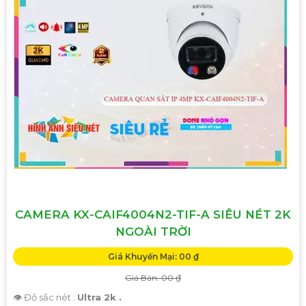
CAMERA KX-CAIF4004N2-TIF-A SIÊU NÉT 2K
NGOÀI TRỜI
Giá Khuyến Mại: 00 ₫
Giá Bán: 00 ₫
👁 Độ sắc nét :
Ultra 2k .