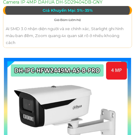
Camera IP 4MP DAHUA DH-SD29404DB-GNY
Giá Khuyến Mại: 5%-35%
Giá Bán: Liên hệ
AI SMD 3.0 nhận diện người và xe chính xác, Starlight ghi hình
màu ban đêm, Zoom quang 4x quan sát rõ ở nhiều khoảng
cách