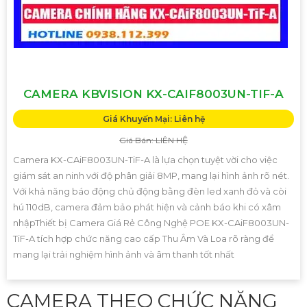
CAMERA KBVISION KX-CAIF8003UN-TIF-A
Giá Khuyến Mại: Liên hệ
Giá Bán: LIÊN HỆ
Camera KX-CAiF8003UN-TiF-A là lựa chọn tuyệt vời cho việc
giám sát an ninh với độ phân giải 8MP, mang lại hình ảnh rõ nét.
Với khả năng báo động chủ động bằng đèn led xanh đỏ và còi
hú 110dB, camera đảm bảo phát hiện và cảnh báo khi có xâm
nhậpThiết bị Camera Giá Rẻ Công Nghệ POE KX-CAiF8003UN-
TiF-A tích hợp chức năng cao cấp Thu Âm Và Loa rõ ràng để
mang lại trải nghiệm hình ảnh và âm thanh tốt nhất
CAMERA THEO CHỨC NĂNG