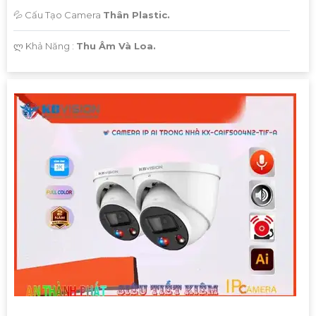
💦 Cấu Tạo Camera
Thân Plastic.
️ლ Khả Năng :
Thu Âm Và Loa.