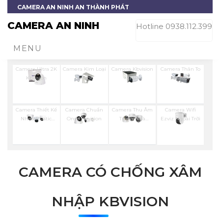
CAMERA AN NINH AN THÀNH PHÁT
CAMERA AN NINH
Hotline 0938.112.399
MENU
Camera Ultra 2K
Camera Kim Loại
Camera Kbvision
Camera Thân To
Kbvision
Kbvison
2MP
Kbvision
Camera Thiết Kế
Camera Chuẩn
Camera Thu Âm
Camera Wifi
Nhựa Plastic
Onvif Kbvision
Trong Nhà
Ezviz Ngoài Trời
Kbvision
Hikvision
CAMERA CÓ CHỐNG XÂM
NHẬP KBVISION