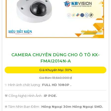
CAMERA CHUYÊN DÙNG CHO Ô TÔ KX-
FMAI2014N-A
Giá Khuyến Mại: 30%
Giá Bán: 13,640,000 ₫
✨ Hình ảnh chất lượng :
FULL HD 1080P .
⚒ Công Nghệ Hình Ảnh :
IP POE.
❈ Tầm Nhìn Ban Đêm :
Hồng Ngoại 30m Hồng Ngoại SMD.