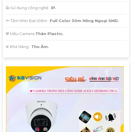
👍 Sử dụng công nghệ :
IP.
🔦 Tầm Nhìn Ban Đêm :
Full Color 30m Hồng Ngoại SMD.
⚒ Mẫu Camera
Thân Plastic.
️☣️ Khả Năng :
Thu Âm.