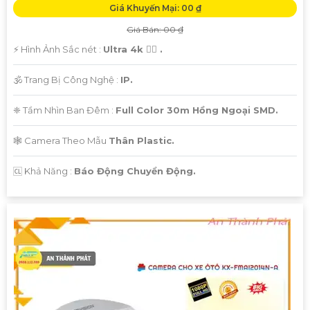
Giá Khuyến Mại: 00 ₫
Giá Bán: 00 ₫
️⚡ Hình Ảnh Sắc nét :
Ultra 4k 👍🏾 .
🕉️ Trang Bị Công Nghệ :
IP.
❈ Tầm Nhìn Ban Đêm :
Full Color 30m Hồng Ngoại SMD.
🕸️ Camera Theo Mẫu
Thân Plastic.
️🆑 Khả Năng :
Báo Động Chuyển Động.