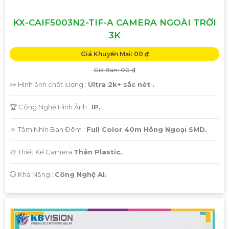
KX-CAIF5003N2-TIF-A CAMERA NGOÀI TRỜI
3K
Giá Khuyến Mại: 00 ₫
Giá Bán: 00 ₫
👀 Hình ảnh chất lượng :
Ultra 2k+ sắc nét .
🏆 Công Nghệ Hình Ảnh :
IP.
🔅 Tầm Nhìn Ban Đêm :
Full Color 40m Hồng Ngoại SMD.
🎨 Thiết Kế Camera
Thân Plastic.
️💮 Khả Năng :
Công Nghệ AI.