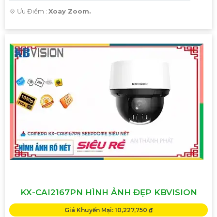
️💠 Ưu Điểm :
Xoay Zoom.
KX-CAI2167PN HÌNH ẢNH ĐẸP KBVISION
Giá Khuyến Mại: 10,227,750 ₫