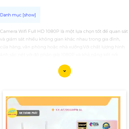
Camera Wifi Full HD 1080P là một lựa chọn tốt để quan sát
và giám sát nhiều không gian khác nhau trong gia đình,
cửa hàng, văn phòng hoặc nhà xưởng.Với chất lượng hình
ảnh sắc nét với độ phân giải 1080P và khả năng kết nối
không dây qua Wifi, dễ dàng cài đặt và sử dụng giám sát từ
xa thông qua ứng dụng trên điện thoại hoặc máy tính.