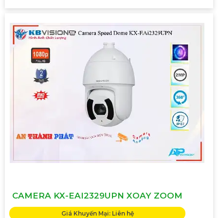
CAMERA KX-EAI2329UPN XOAY ZOOM
Giá Khuyến Mại: Liên hệ