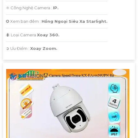
⚛️ Công Nghệ Camera :
IP.
✪ Xem ban đêm :
Hồng Ngoại Siêu Xa Starlight.
🐜 Loại Camera
Xoay 360.
️➲ Ưu Điểm :
Xoay Zoom.