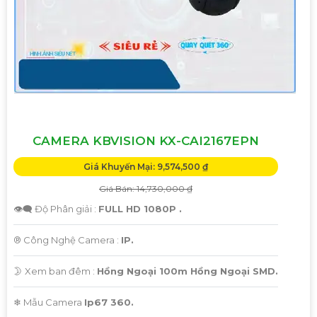
CAMERA KBVISION KX-CAI2167EPN
Giá Khuyến Mại: 9,574,500 ₫
Giá Bán: 14,730,000 ₫
👁️‍🗨 Độ Phân giải :
FULL HD 1080P .
®️ Công Nghệ Camera :
IP.
🌛 Xem ban đêm :
Hồng Ngoại 100m Hồng Ngoại SMD.
❄ Mẫu Camera
Ip67 360.