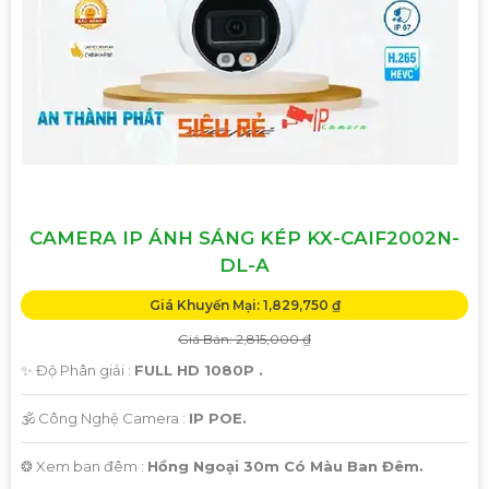
CAMERA IP ÁNH SÁNG KÉP KX-CAIF2002N-
DL-A
Giá Khuyến Mại: 1,829,750 ₫
Giá Bán: 2,815,000 ₫
✨ Độ Phân giải :
FULL HD 1080P .
🕉️ Công Nghệ Camera :
IP POE.
❂ Xem ban đêm :
Hồng Ngoại 30m Có Màu Ban Đêm.