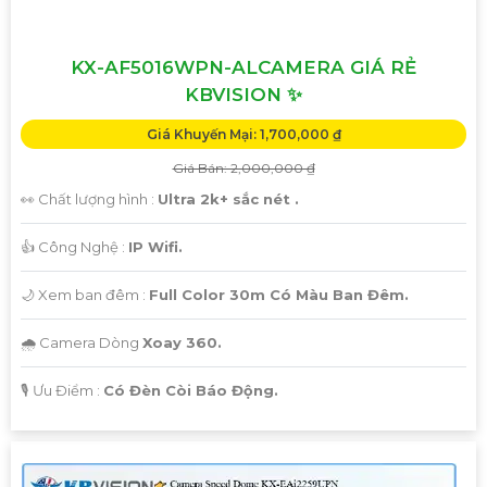
KX-AF5016WPN-ALCAMERA GIÁ RẺ
KBVISION ✨
Giá Khuyến Mại: 1,700,000 ₫
Giá Bán: 2,000,000 ₫
👀 Chất lượng hình :
Ultra 2k+ sắc nét .
👍 Công Nghệ :
IP Wifi.
🌙 Xem ban đêm :
Full Color 30m Có Màu Ban Đêm.
🌧️ Camera Dòng
Xoay 360.
️🎙 Ưu Điểm :
Có Đèn Còi Báo Động.