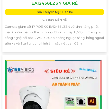
EAI2458LZSN GIÁ RẺ
Giá Khuyến Mại: Liên hệ
Giá Bán: LIÊN HỆ
Camera giám sát IP POE KX-EAi2458LZSN với tính năng phát
hiện khuôn mặt và theo dõi người xâm nhập tự động. Trang bị
công nghệ nổi bật DWDR 120db chống ngược sáng, hồng ngoại
siêu xa và Starlight cho hình ảnh sắc nét ban đêm