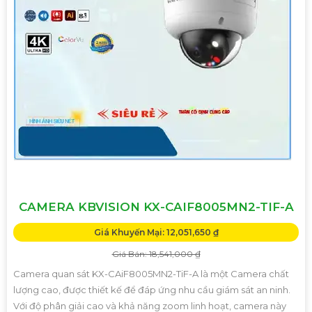
CAMERA KBVISION KX-CAIF8005MN2-TIF-A
Giá Khuyến Mại: 12,051,650 ₫
Giá Bán: 18,541,000 ₫
Camera quan sát KX-CAiF8005MN2-TiF-A là một Camera chất
lượng cao, được thiết kế để đáp ứng nhu cầu giám sát an ninh.
Với độ phân giải cao và khả năng zoom linh hoạt, camera này