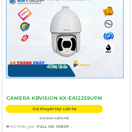
CAMERA KBVISION KX-EAI2259UPN
Giá Khuyến Mại: Liên hệ
Giá Bán: LIÊN HỆ
👁 Độ Phân giải :
FULL HD 1080P .