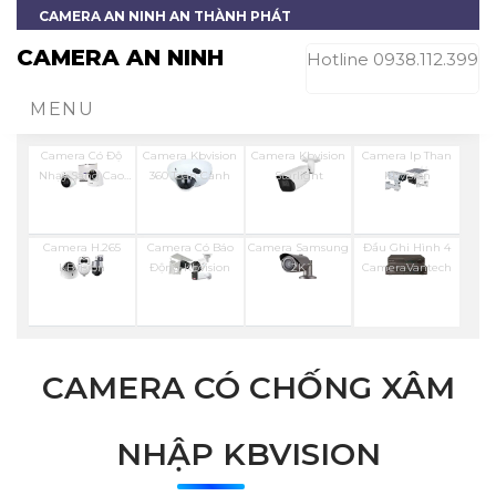
CAMERA AN NINH AN THÀNH PHÁT
CAMERA AN NINH
Hotline 0938.112.399
MENU
Camera Có Độ
Camera Kbvision
Camera Kbvision
Camera Ip Than
Nhạy Sáng Cao
360 Toàn Cảnh
Starlight
Kbvision
Kbvision
Camera H.265
Camera Có Báo
Camera Samsung
Đầu Ghi Hình 4
KBvision
Động Kbvision
2K
CameraVantech
CAMERA CÓ CHỐNG XÂM
NHẬP KBVISION