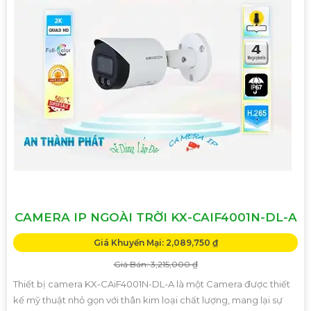
CAMERA IP NGOÀI TRỜI KX-CAIF4001N-DL-A
Giá Khuyến Mại: 2,089,750 ₫
Giá Bán: 3,215,000 ₫
Thiết bị camera KX-CAiF4001N-DL-A là một Camera được thiết
kế mỹ thuật nhỏ gọn với thân kim loại chất lượng, mang lại sự