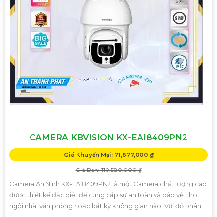
CAMERA KBVISION KX-EAI8409PN2
Giá Khuyến Mại: 71,877,000 ₫
Giá Bán: 110,580,000 ₫
Camera An Ninh KX-EAi8409PN2 là một Camera chất lượng cao
được thiết kế đặc biệt để cung cấp sự an toàn và bảo vệ cho
ngôi nhà, văn phòng hoặc bất kỳ không gian nào. Với độ phân...