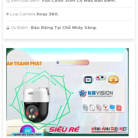
🌜 Xem ban đêm :
Full Color 30m Có Màu Ban Đêm.
❄ Loại Camera
Xoay 360.
️🔮 Ưu Điểm :
Báo Động Tại Chỗ Nháy Sáng.