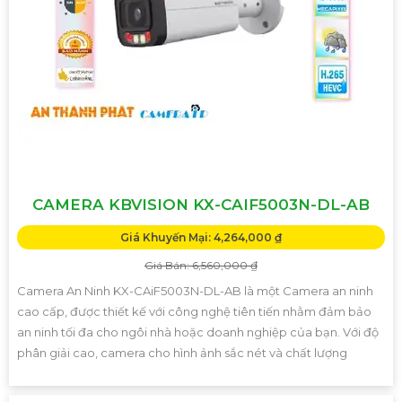
CAMERA KBVISION KX-CAIF5003N-DL-AB
Giá Khuyến Mại: 4,264,000 ₫
Giá Bán: 6,560,000 ₫
Camera An Ninh KX-CAiF5003N-DL-AB là một Camera an ninh
cao cấp, được thiết kế với công nghệ tiên tiến nhằm đảm bảo
an ninh tối đa cho ngôi nhà hoặc doanh nghiệp của bạn. Với độ
phân giải cao, camera cho hình ảnh sắc nét và chất lượng