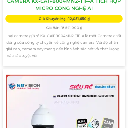
CAMERA KX-CAIF8004MN2-TIF-A TÍCH HỢP
MICRO CÔNG NGHỆ AI
Giá Khuyến Mại: 12,051,650 ₫
Giá Bán: 18,541,000 ₫
Loại camera giá rẻ KX-CAiF8004MN2-TiF-A là một Camera chất
lượng của công ty chuyên về công nghệ camera. Với độ phân
giải cao, camera này mang đến hình ảnh sắc nét và chất lượng
màu sắc tuyệt vời