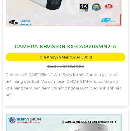
CAMERA KBVISION KX-CAI8205MN2-A
Giá Khuyến Mại: 9,834,500 ₫
Giá Bán: 15,130,000 ₫
Camera KX-CAi8205MN2-A từ Sony là một Camera giá rẻ với
tính năng đặc biệt. Với cảm biến CMOS STARVIS, camera có
khả năng xem ban đêm với hồng ngoại 60m, cho hình ảnh sắc
nét