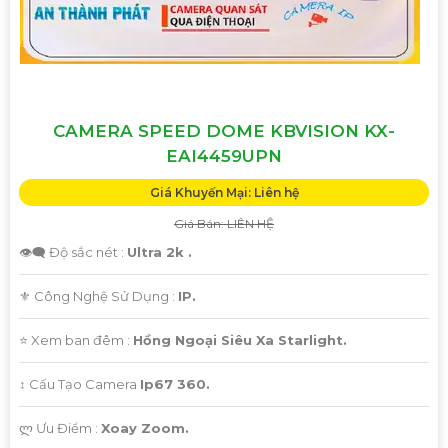
CAMERA SPEED DOME KBVISION KX-
EAI4459UPN
Giá Khuyến Mại: Liên hệ
Giá Bán: LIÊN HỆ
👁️‍🗨 Độ sắc nét :
Ultra 2k .
⚜️ Công Nghệ Sử Dụng :
IP.
⭐ Xem ban đêm :
Hồng Ngoại Siêu Xa Starlight.
↕️ Cấu Tạo Camera
Ip67 360.
️ლ Ưu Điểm :
Xoay Zoom.