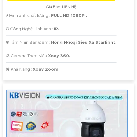
Giá Bán: LIÊN HỆ
️⚡ Hình ảnh chất lượng :
FULL HD 1080P .
®️ Công Nghệ Hình Ảnh :
IP.
❃ Tầm Nhìn Ban Đêm :
Hồng Ngoại Siêu Xa Starlight.
💢 Camera Theo Mẫu
Xoay 360.
️⌘ Khả Năng :
Xoay Zoom.