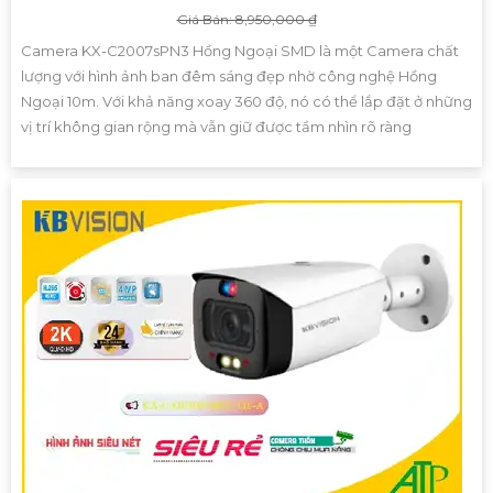
Giá Bán: 8,950,000 ₫
Camera KX-C2007sPN3 Hồng Ngoại SMD là một Camera chất
lượng với hình ảnh ban đêm sáng đẹp nhờ công nghệ Hồng
Ngoại 10m. Với khả năng xoay 360 độ, nó có thể lắp đặt ở những
vị trí không gian rộng mà vẫn giữ được tầm nhìn rõ ràng