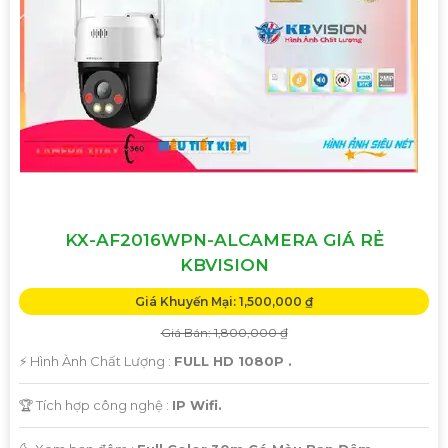
'
KX-AF2016WPN-ALCAMERA GIÁ RẺ
KBVISION
Giá Khuyến Mại: 1,500,000 ₫
Giá Bán: 1,800,000 ₫
️⚡ Hình Ành Chất Lượng :
FULL HD 1080P .
🏆 Tích hợp công nghệ :
IP Wifi.