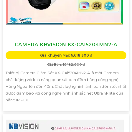
CAMERA KBVISION KX-CAI5204MN2-A
Giá Khuyến Mại: 6,618,300 ₫
Giá Bán: 10,182,000 ₫
Thiết bị Camera Giám Sát KX-CAi5204MN2-A là một Camera
chất lượng với khả năng quan sát ban đêm bằng công nghệ
Hồng Ngoại lên đến 40m. Chất lượng hình ảnh ban đêm tốt nhất
được đảm bảo với công nghệ hình ảnh sắc nét Ultra 4k lite của
hãng IP POE