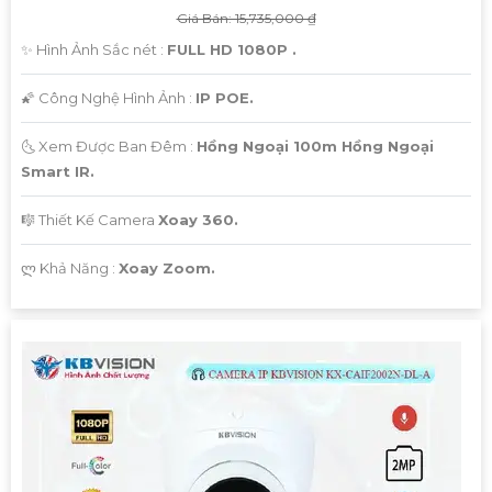
Giá Bán: 15,735,000 ₫
✨ Hình Ảnh Sắc nét :
FULL HD 1080P .
🌠 Công Nghệ Hình Ảnh :
IP POE.
🌜 Xem Được Ban Đêm :
Hồng Ngoại 100m Hồng Ngoại
Smart IR.
🎼️ Thiết Kế Camera
Xoay 360.
️ლ Khả Năng :
Xoay Zoom.