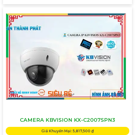
CAMERA KBVISION KX-C2007SPN3
Giá Khuyến Mại: 5,817,500 ₫