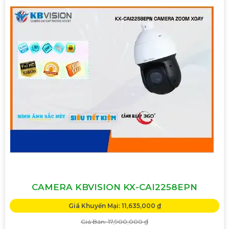
CAMERA KBVISION KX-CAI2258EPN
Giá Khuyến Mại: 11,635,000 ₫
Giá Bán: 17,900,000 ₫