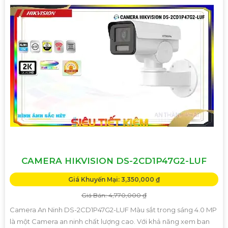
CAMERA HIKVISION DS-2CD1P47G2-LUF
Giá Khuyến Mại: 3,350,000 ₫
Giá Bán: 4,770,000 ₫
Camera An Ninh DS-2CD1P47G2-LUF Màu sắt trong sáng 4.0 MP
là một Camera an ninh chất lượng cao. Với khả năng xem ban