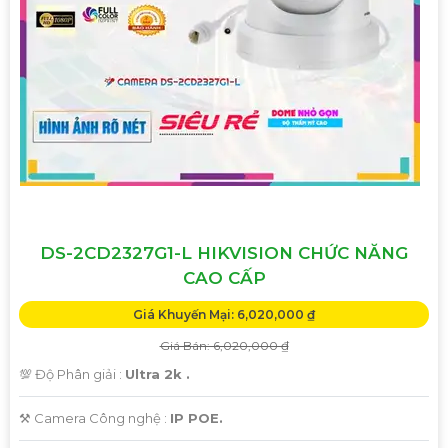
DS-2CD2327G1-L HIKVISION CHỨC NĂNG
CAO CẤP
Giá Khuyến Mại: 6,020,000 ₫
Giá Bán: 6,020,000 ₫
💯 Độ Phân giải :
Ultra 2k .
⚒ Camera Công nghệ :
IP POE.