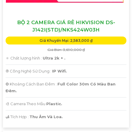
BỘ 2 CAMERA GIÁ RẺ HIKVISION DS-
J142I(STD)/NKS424W03H
Giá Khuyến Mại: 2,583,000 ₫
Giá Bán: 3,690,000 ₫
🔅 Chất lượng hình :
Ultra 2k + .
®️ Công Nghệ Sử Dụng :
IP Wifi.
❂ Khoảng Cách Ban Đêm :
Full Color 30m Có Màu Ban
Ðêm.
🎨 Camera Theo Mẫu
Plastic.
️🛃 Tích Hợp :
Thu Âm Và Loa.