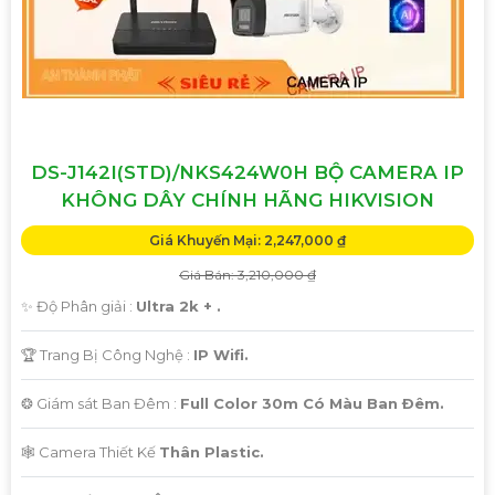
DS-J142I(STD)/NKS424W0H BỘ CAMERA IP
KHÔNG DÂY CHÍNH HÃNG HIKVISION
Giá Khuyến Mại: 2,247,000 ₫
Giá Bán: 3,210,000 ₫
✨ Độ Phân giải :
Ultra 2k + .
🏆 Trang Bị Công Nghệ :
IP Wifi.
❂ Giám sát Ban Đêm :
Full Color 30m Có Màu Ban Ðêm.
🕸️ Camera Thiết Kế
Thân Plastic.