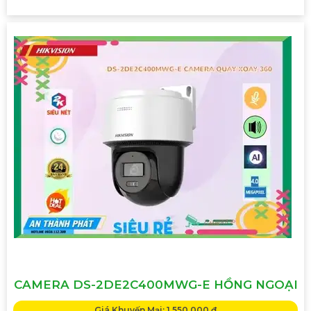
CAMERA DS-2DE2C400MWG-E HỒNG NGOẠI
Giá Khuyến Mại: 1,550,000 ₫