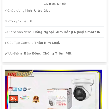
Giá Bán: liên hệ
️⚡ Chất lượng hình :
Ultra 2k .
⚛️ Công Nghệ :
IP.
🌙 Xem ban đêm :
Hồng Ngoại 30m Hồng Ngoại Smart IR.
↕️ Cấu Tạo Camera
Thân Kim Loại.
️✔️ Ưu Điểm :
Báo Động Chống Trộm PIR.