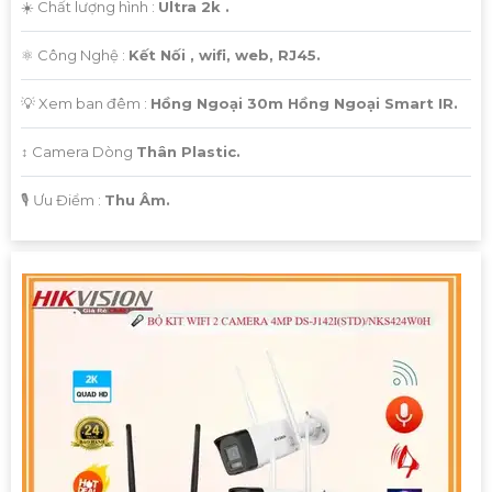
☀️ Chất lượng hình :
Ultra 2k .
⚛️ Công Nghệ :
Kết Nối , wifi, web, RJ45.
💡 Xem ban đêm :
Hồng Ngoại 30m Hồng Ngoại Smart IR.
↕️ Camera Dòng
Thân Plastic.
️🎙 Ưu Điểm :
Thu Âm.