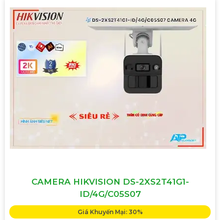
CAMERA HIKVISION DS-2XS2T41G1-
ID/4G/C05S07
Giá Khuyến Mại: 30%