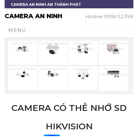
CAMERA AN NINH AN THÀNH PHÁT
CAMERA AN NINH
Hotline 0938.112.399
MENU
Camera AI IP
Camera Starlight
Camera Wifi
Camera Hikvision
Hikvision
Hikvision
Hikvision Chống
Full Hd 1080P
Trộm
Camera Ip Thân
Lắp Camera Wifi
Camera PtZ
Đầu Ghi Ip 4
Hikvision
Hikvision
Vantech
Camera Kbvision
CAMERA CÓ THẺ NHỚ SD
HIKVISION