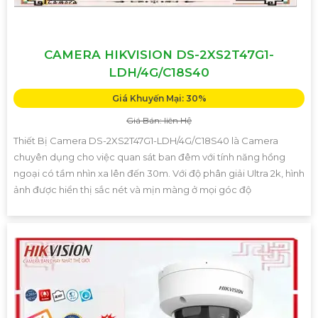
CAMERA HIKVISION DS-2XS2T47G1-
LDH/4G/C18S40
Giá Khuyến Mại: 30%
Giá Bán: liên Hệ
Thiết Bị Camera DS-2XS2T47G1-LDH/4G/C18S40 là Camera
chuyên dụng cho việc quan sát ban đêm với tính năng hồng
ngoại có tầm nhìn xa lên đến 30m. Với độ phân giải Ultra 2k, hình
ảnh được hiển thị sắc nét và mịn màng ở mọi góc độ