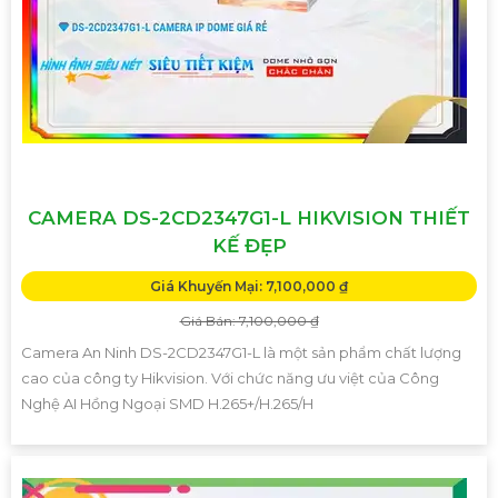
CAMERA DS-2CD2347G1-L HIKVISION THIẾT
KẾ ĐẸP
Giá Khuyến Mại: 7,100,000 ₫
Giá Bán: 7,100,000 ₫
Camera An Ninh DS-2CD2347G1-L là một sản phẩm chất lượng
cao của công ty Hikvision. Với chức năng ưu việt của Công
Nghệ AI Hồng Ngoại SMD H.265+/H.265/H