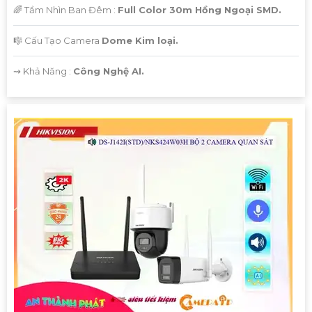
🌈 Tầm Nhìn Ban Đêm :
Full Color 30m Hồng Ngoại SMD.
🎼️ Cấu Tạo Camera
Dome Kim loại.
️⇝ Khả Năng :
Công Nghệ AI.