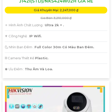
J142I(STD)/NKS424W02H GIÁ RẺ
Giá Khuyến Mại: 2,247,000 ₫
Giá Bán: 3,210,000 ₫
🔅 Hình Ành Chất Lượng :
Ultra 2k + .
⚜️ Công Nghệ :
IP Wifi.
🌜 Nhìn Ban Đêm :
Full Color 30m Có Màu Ban Ðêm.
⛓ Camera Thiết Kế
Plastic.
️♚ Ưu Điểm :
Thu Âm Và Loa.