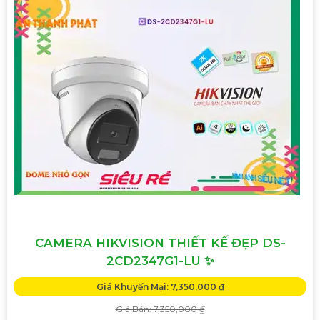
CAMERA HIKVISION THIẾT KẾ ĐẸP DS-
2CD2347G1-LU ✨
Giá Khuyến Mại: 7,350,000 ₫
Giá Bán: 7,350,000 ₫