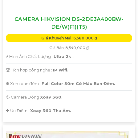
CAMERA HIKVISION DS-2DE3A400BW-
DE/W(F1)(T5)
Giá Khuyến Mại: 6,580,000 ₫
Giá Bán: 8,540,000 ₫
️⚡ Hình Ành Chất Lượng :
Ultra 2k .
🏆 Tích hợp công nghệ :
IP Wifi.
❈ Xem ban đêm :
Full Color 30m Có Màu Ban Đêm.
💦 Camera Dòng
Xoay 360.
️✤ Ưu Điểm :
Xoay 360 Thu Âm.