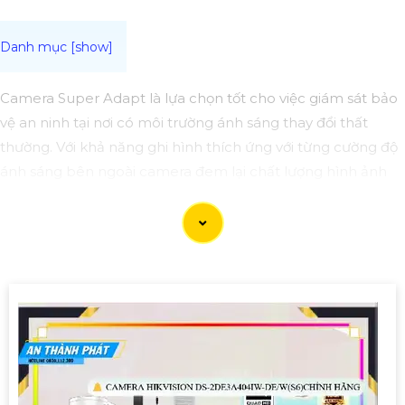
Camera Super Adapt là lựa chọn tốt cho việc giám sát bảo
vệ an ninh tại nơi có môi trường ánh sáng thay đổi thất
thường. Với khả năng ghi hình thích ứng với từng cường độ
ánh sáng bên ngoài camera đem lại chất lượng hình ảnh
sắc nét cho bạn trải nghiệm tuyệt vời nhất