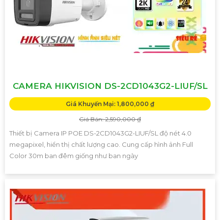
CAMERA HIKVISION DS-2CD1043G2-LIUF/SL
Giá Khuyến Mại: 1,800,000 ₫
Giá Bán: 2,590,000 ₫
Thiết bị Camera IP POE DS-2CD1043G2-LIUF/SL độ nét 4.0
megapixel, hiển thị chất lượng cao. Cung cấp hình ảnh Full
Color 30m ban đêm giống như ban ngày