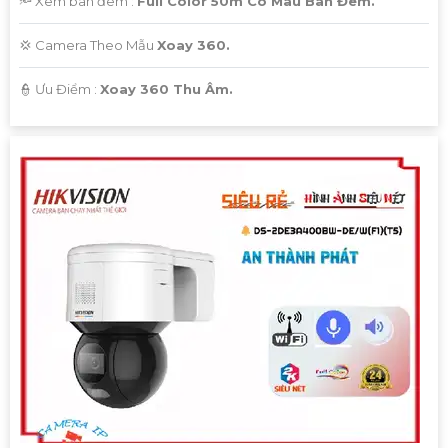
🔦 Xem ban đêm :
Full Color 50m Có Màu Ban Đêm.
💢 Camera Theo Mẫu
Xoay 360.
️👮 Ưu Điểm :
Xoay 360 Thu Âm.