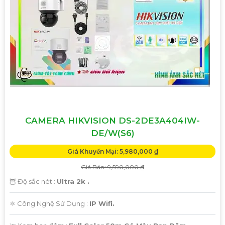
'
CAMERA HIKVISION DS-2DE3A404IW-
DE/W(S6)
Giá Khuyến Mại: 5,980,000 ₫
Giá Bán: 9,590,000 ₫
🦉 Độ sắc nét :
Ultra 2k .
⚛️ Công Nghệ Sử Dụng :
IP Wifi.