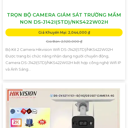
TRỌN BỘ CAMERA GIÁM SÁT TRƯỜNG MẦM
NON DS-J142I(STD)/NKS422W02H
Giá Khuyến Mại: 2,044,000 ₫
Giá Bán: 2,920,000 ₫
Bộ Kit 2 Camera Hikvision Wifi DS-J142I(STD)/NKS422W02H
Được trang bị chức năng nhận dạng người chuyển động,
Camera DS-J142I(STD)/NKS422W02H kết hợp công nghệ Wifi IP
và Ánh Sáng...