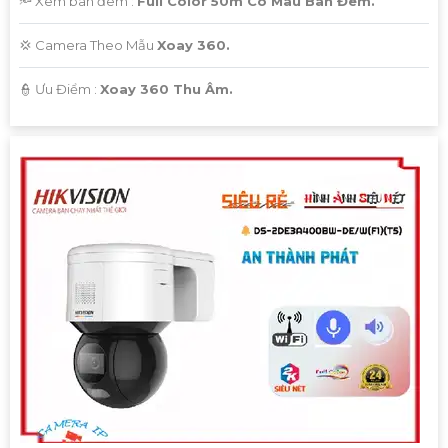
🔦 Xem ban đêm :
Full Color 50m Có Màu Ban Đêm.
💢 Camera Theo Mẫu
Xoay 360.
️👮 Ưu Điểm :
Xoay 360 Thu Âm.