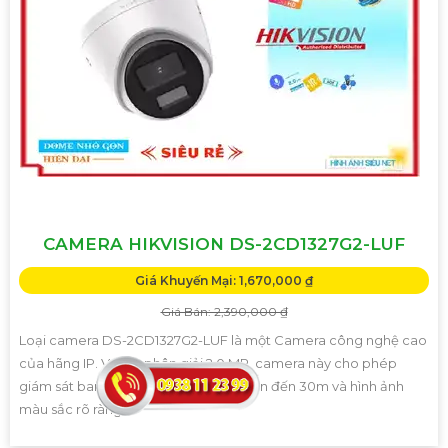
CAMERA HIKVISION DS-2CD1327G2-LUF
Giá Khuyến Mại: 1,670,000 ₫
Giá Bán: 2,390,000 ₫
Loại camera DS-2CD1327G2-LUF là một Camera công nghệ cao
của hãng IP. Với độ phân giải 2.0 MP, camera này cho phép
giám sát ban đêm với khoảng cách lên đến 30m và hình ảnh
màu sắc rõ ràng