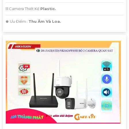
⛓ Camera Thiết Kế
Plastic.
️♚ Ưu Điểm :
Thu Âm Và Loa.