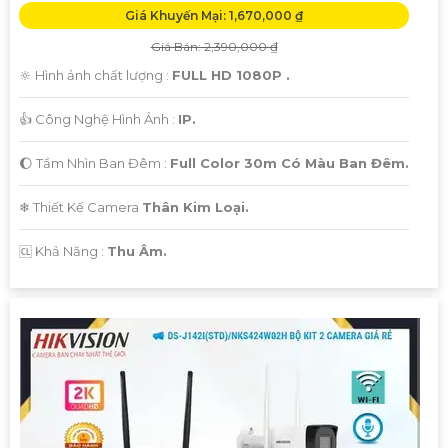
Giá Khuyến Mại: 1,670,000 ₫
Giá Bán: 2,390,000 ₫
🔆 Hình ảnh chất lượng :
FULL HD 1080P .
👍 Công Nghệ Hình Ảnh :
IP.
🌔 Tầm Nhìn Ban Đêm :
Full Color 30m Có Màu Ban Đêm.
❄ Thiết Kế Camera
Thân Kim Loại.
️🆑 Khả Năng :
Thu Âm.