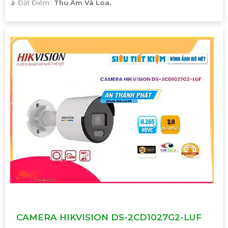
️📡 Đặt Điểm :
Thu Âm Và Loa.
CAMERA HIKVISION DS-2CD1027G2-LUF