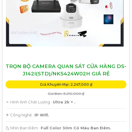
TRỌN BỘ CAMERA QUAN SÁT CỬA HÀNG DS-
J142I(STD)/NKS424W02H GIÁ RẺ
Giá Khuyến Mại: 2,247,000 ₫
Giá Bán: 3,210,000 ₫
🔅 Hình Ành Chất Lượng :
Ultra 2k + .
⚜️ Công Nghệ :
IP Wifi.
🌜 Nhìn Ban Đêm :
Full Color 30m Có Màu Ban Ðêm.