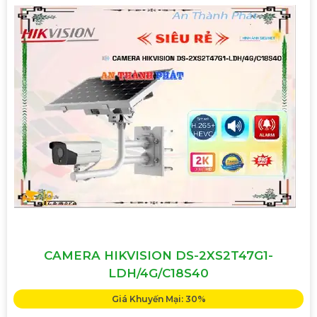
CAMERA HIKVISION DS-2XS2T47G1-
LDH/4G/C18S40
Giá Khuyến Mại: 30%