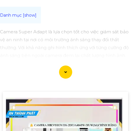
Camera Super Adapt là lựa chọn tốt cho việc giám sát bảo
vệ an ninh tại nơi có môi trường ánh sáng thay đổi thất
thường. Với khả năng ghi hình thích ứng với từng cường độ
ánh sáng bên ngoài camera đem lại chất lượng hình ảnh
sắc nét cho bạn trải nghiệm tuyệt vời nhất