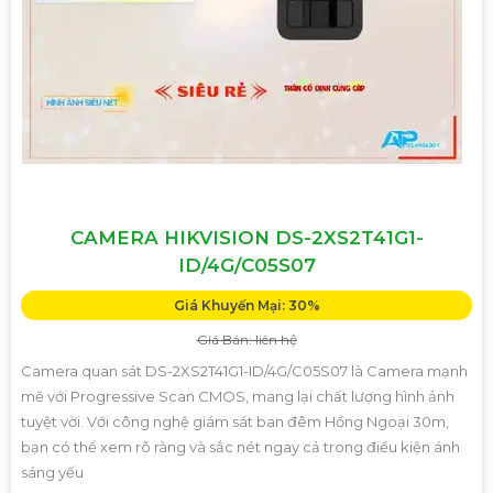
CAMERA HIKVISION DS-2XS2T41G1-
ID/4G/C05S07
Giá Khuyến Mại: 30%
Giá Bán: liên hệ
Camera quan sát DS-2XS2T41G1-ID/4G/C05S07 là Camera mạnh
mẽ với Progressive Scan CMOS, mang lại chất lượng hình ảnh
tuyệt vời. Với công nghệ giám sát ban đêm Hồng Ngoại 30m,
bạn có thể xem rõ ràng và sắc nét ngay cả trong điều kiện ánh
sáng yếu