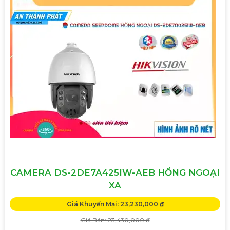
CAMERA DS-2DE7A425IW-AEB HỒNG NGOẠI
XA
Giá Khuyến Mại: 23,230,000 ₫
Giá Bán: 23,430,000 ₫