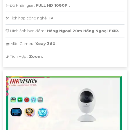
✨ Độ Phân giải :
FULL HD 1080P .
⚒ Tích hợp công nghệ :
IP.
💥 Hình ảnh ban đêm :
Hồng Ngoại 20m Hồng Ngoại EXIR.
🌧️ Mẫu Camera
Xoay 360.
️📡 Tích Hợp :
Zoom.