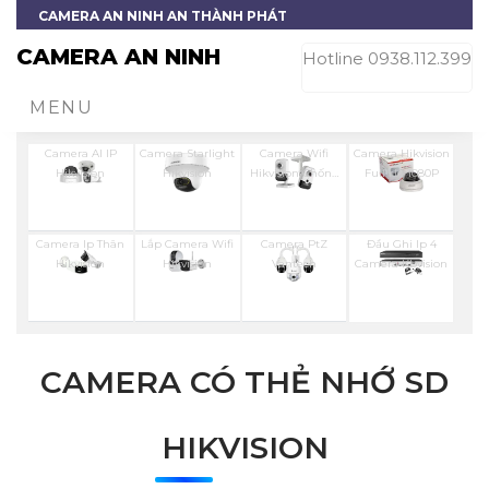
CAMERA AN NINH AN THÀNH PHÁT
CAMERA AN NINH
Hotline 0938.112.399
MENU
Camera AI IP
Camera Starlight
Camera Wifi
Camera Hikvision
Hikvision
Hikvision
Hikvision Chống
Full Hd 1080P
Trộm
Camera Ip Thân
Lắp Camera Wifi
Camera PtZ
Đầu Ghi Ip 4
Hikvision
Hikvision
Vantech
Camera Kbvision
CAMERA CÓ THẺ NHỚ SD
HIKVISION