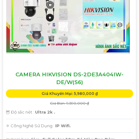
'
CAMERA HIKVISION DS-2DE3A404IW-
DE/W(S6)
Giá Khuyến Mại: 5,980,000 ₫
Giá Bán: 9,590,000 ₫
🦉 Độ sắc nét :
Ultra 2k .
⚛️ Công Nghệ Sử Dụng :
IP Wifi.