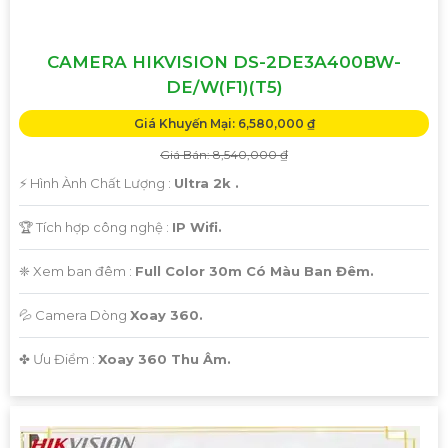
CAMERA HIKVISION DS-2DE3A400BW-
DE/W(F1)(T5)
Giá Khuyến Mại: 6,580,000 ₫
Giá Bán: 8,540,000 ₫
️⚡ Hình Ành Chất Lượng :
Ultra 2k .
🏆 Tích hợp công nghệ :
IP Wifi.
❈ Xem ban đêm :
Full Color 30m Có Màu Ban Đêm.
💦 Camera Dòng
Xoay 360.
️✤ Ưu Điểm :
Xoay 360 Thu Âm.