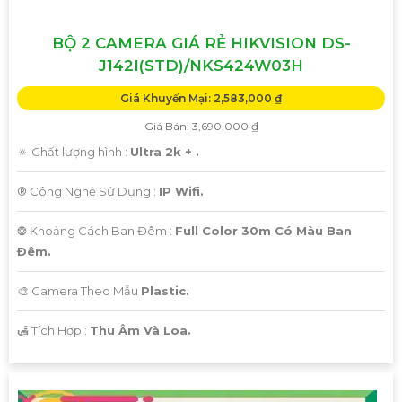
BỘ 2 CAMERA GIÁ RẺ HIKVISION DS-
J142I(STD)/NKS424W03H
Giá Khuyến Mại: 2,583,000 ₫
Giá Bán: 3,690,000 ₫
🔅 Chất lượng hình :
Ultra 2k + .
®️ Công Nghệ Sử Dụng :
IP Wifi.
❂ Khoảng Cách Ban Đêm :
Full Color 30m Có Màu Ban
Ðêm.
🎨 Camera Theo Mẫu
Plastic.
️🛃 Tích Hợp :
Thu Âm Và Loa.