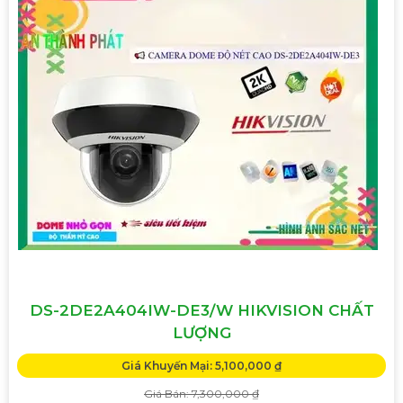
DS-2DE2A404IW-DE3/W HIKVISION CHẤT
LƯỢNG
Giá Khuyến Mại: 5,100,000 ₫
Giá Bán: 7,300,000 ₫