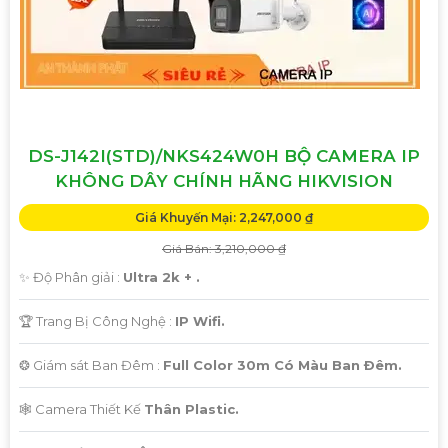
DS-J142I(STD)/NKS424W0H BỘ CAMERA IP
KHÔNG DÂY CHÍNH HÃNG HIKVISION
Giá Khuyến Mại: 2,247,000 ₫
Giá Bán: 3,210,000 ₫
✨ Độ Phân giải :
Ultra 2k + .
🏆 Trang Bị Công Nghệ :
IP Wifi.
❂ Giám sát Ban Đêm :
Full Color 30m Có Màu Ban Ðêm.
🕸️ Camera Thiết Kế
Thân Plastic.