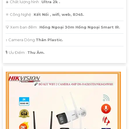
☀️ Chất lượng hình :
Ultra 2k .
⚛️ Công Nghệ :
Kết Nối , wifi, web, RJ45.
💡 Xem ban đêm :
Hồng Ngoại 30m Hồng Ngoại Smart IR.
↕️ Camera Dòng
Thân Plastic.
️🎙 Ưu Điểm :
Thu Âm.