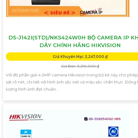
DS-J142I(STD)/NKS424W0H BỘ CAMERA IP 
DÂY CHÍNH HÃNG HIKVISION
Giá Khuyến Mại: 2,247,000 ₫
Giá Bán: 3,210,000 ₫
Với độ phân giải 4.0MP camera Hikvision trong bộ kit này cho phé
sát rõ nét, chi tiết với hình ảnh sắc nét và màu sắc chân thực. Đồng 
lượng hình ảnh đạt chuẩn...