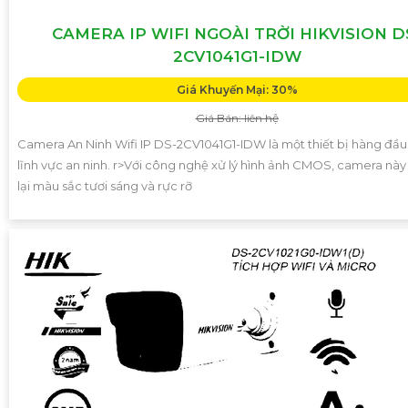
CAMERA IP WIFI NGOÀI TRỜI HIKVISION D
2CV1041G1-IDW
Giá Khuyến Mại: 30%
Giá Bán: liên hệ
Camera An Ninh Wifi IP DS-2CV1041G1-IDW là một thiết bị hàng đầu
lĩnh vực an ninh. r>Với công nghệ xử lý hình ảnh CMOS, camera nà
lại màu sắc tươi sáng và rực rỡ