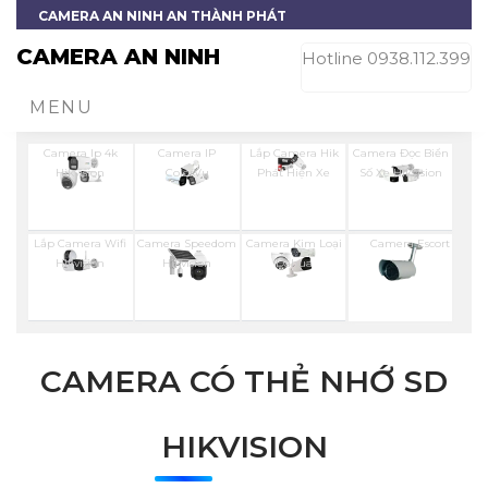
CAMERA AN NINH AN THÀNH PHÁT
CAMERA AN NINH
Hotline 0938.112.399
MENU
Camera Ip 4k
Camera IP
Lắp Camera Hik
Camera Đọc Biển
Hikvision
ColorVu
Phát Hiện Xe
Số Xe Hikvision
Lắp Camera Wifi
Camera Speedom
Camera Kim Loại
Camera Escort
Hikvision
Hikvision
Dahua
CAMERA CÓ THẺ NHỚ SD
HIKVISION