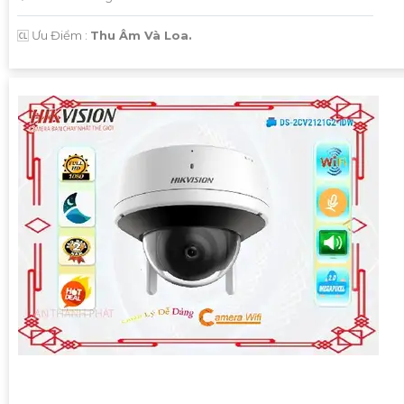
️🆑 Ưu Điểm :
Thu Âm Và Loa.