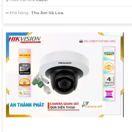
️↭ Khả Năng :
Thu Âm Và Loa.