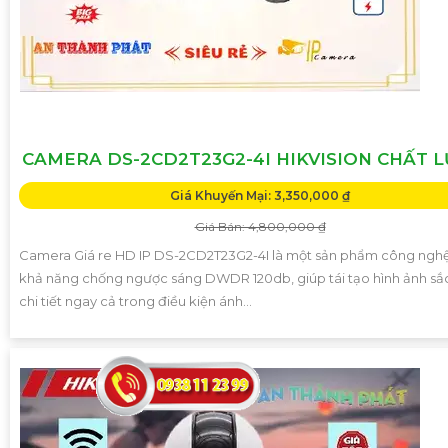
CAMERA DS-2CD2T23G2-4I HIKVISION CHẤT 
Giá Khuyến Mại: 3,350,000 ₫
Giá Bán: 4,800,000 ₫
Camera Giá re HD IP DS-2CD2T23G2-4I là một sản phẩm công nghệ
khả năng chống ngược sáng DWDR 120db, giúp tái tạo hình ảnh sắc
chi tiết ngay cả trong điều kiện ánh...