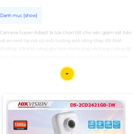
Camera Super Adapt là lựa chọn tốt cho việc giám sát bảo
vệ an ninh tại nơi có môi trường ánh sáng thay đổi thất
thường. Với khả năng ghi hình thích ứng với từng cường độ
ánh sáng bên ngoài camera đem lại chất lượng hình ảnh
sắc nét cho bạn trải nghiệm tuyệt vời nhất