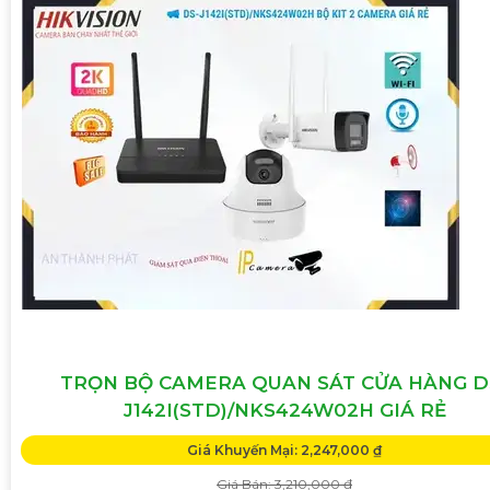
TRỌN BỘ CAMERA QUAN SÁT CỬA HÀNG D
J142I(STD)/NKS424W02H GIÁ RẺ
Giá Khuyến Mại: 2,247,000 ₫
Giá Bán: 3,210,000 ₫