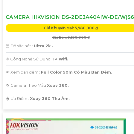
CAMERA HIKVISION DS-2DE3A404IW-DE/W(S6
Giá Khuyến Mại: 5,980,000 ₫
Giá Bán: 9,590,000 ₫
🦉 Độ sắc nét :
Ultra 2k .
⚛️ Công Nghệ Sử Dụng :
IP Wifi.
🔦 Xem ban đêm :
Full Color 50m Có Màu Ban Đêm.
💢 Camera Theo Mẫu
Xoay 360.
️👮 Ưu Điểm :
Xoay 360 Thu Âm.