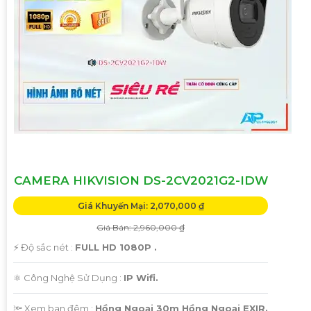
CAMERA HIKVISION DS-2CV2021G2-IDW
Giá Khuyến Mại: 2,070,000 ₫
Giá Bán: 2,960,000 ₫
️⚡ Độ sắc nét :
FULL HD 1080P .
⚛️ Công Nghệ Sử Dụng :
IP Wifi.
🔦 Xem ban đêm :
Hồng Ngoại 30m Hồng Ngoại EXIR.