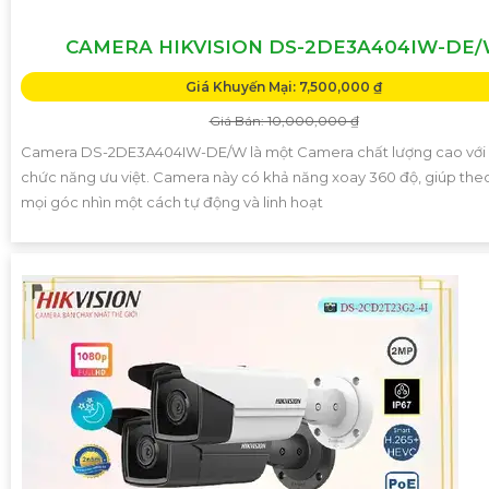
CAMERA HIKVISION DS-2DE3A404IW-DE
Giá Khuyến Mại: 7,500,000 ₫
Giá Bán: 10,000,000 ₫
Camera DS-2DE3A404IW-DE/W là một Camera chất lượng cao với 
chức năng ưu việt. Camera này có khả năng xoay 360 độ, giúp the
mọi góc nhìn một cách tự động và linh hoạt