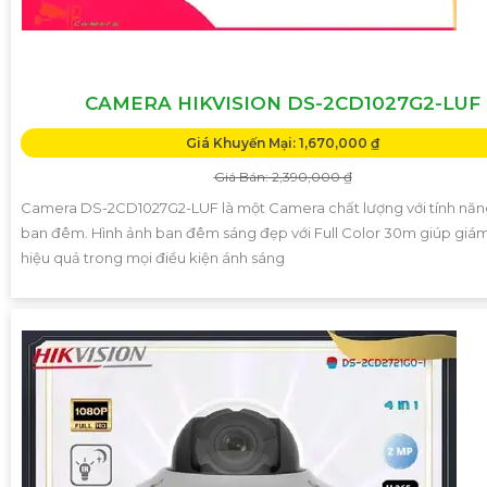
CAMERA HIKVISION DS-2CD1027G2-LUF
Giá Khuyến Mại: 1,670,000 ₫
Giá Bán: 2,390,000 ₫
Camera DS-2CD1027G2-LUF là một Camera chất lượng với tính nă
ban đêm. Hình ảnh ban đêm sáng đẹp với Full Color 30m giúp giám
hiệu quả trong mọi điều kiện ánh sáng