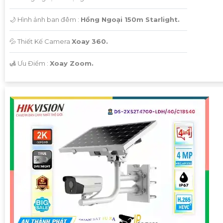
🌙 Hình ảnh ban đêm :
Hồng Ngoại 150m Starlight.
💦 Thiết Kế Camera
Xoay 360.
️🛃 Ưu Điểm :
Xoay Zoom.