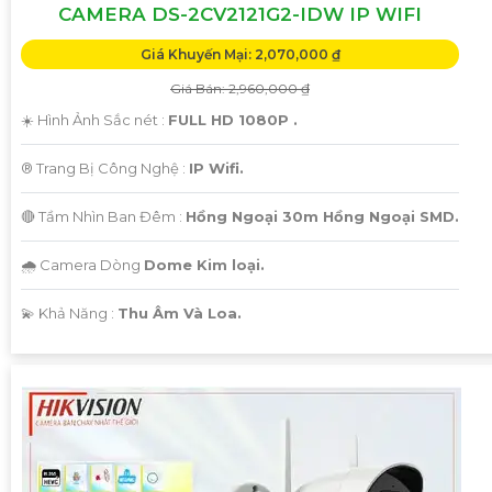
CAMERA DS-2CV2121G2-IDW IP WIFI
Giá Khuyến Mại: 2,070,000 ₫
Giá Bán: 2,960,000 ₫
☀️ Hình Ảnh Sắc nét :
FULL HD 1080P .
®️ Trang Bị Công Nghệ :
IP Wifi.
🔴 Tầm Nhìn Ban Đêm :
Hồng Ngoại 30m Hồng Ngoại SMD.
🌧️ Camera Dòng
Dome Kim loại.
️💫 Khả Năng :
Thu Âm Và Loa.