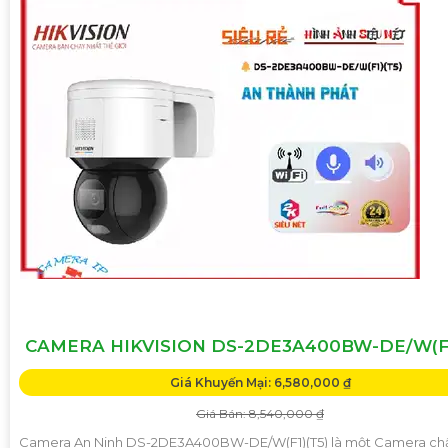
CAMERA HIKVISION DS-2DE3A400BW-DE/W(F1
Giá Khuyến Mại: 6,580,000 ₫
Giá Bán: 8,540,000 ₫
Camera An Ninh DS-2DE3A400BW-DE/W(F1)(T5) là một Camera chấ