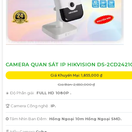
'
CAMERA QUAN SÁT IP HIKVISION DS-2CD2421
Giá Khuyến Mại: 1,855,000 ₫
Giá Bán: 2,650,000 ₫
☀️ Độ Phân giải :
FULL HD 1080P .
🏆 Camera Công nghệ :
IP.
✪ Tầm Nhìn Ban Đêm :
Hồng Ngoại 10m Hồng Ngoại SMD.
🗜️ Mẫu Camera
Cube.