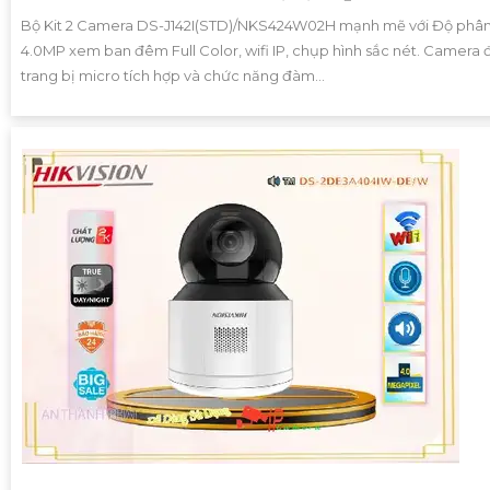
Bộ Kit 2 Camera DS-J142I(STD)/NKS424W02H mạnh mẽ với Độ phân 
4.0MP xem ban đêm Full Color, wifi IP, chụp hình sắc nét. Camera
trang bị micro tích hợp và chức năng đàm...