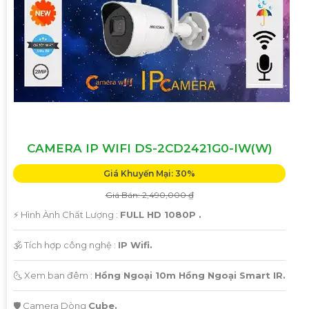
CAMERA IP WIFI DS-2CD2421G0-IW(W)
Giá Khuyến Mại: 30%
Giá Bán: 2,490,000 ₫
️⚡ Hình Ành Chất Lượng :
FULL HD 1080P .
🕉️ Tích hợp công nghệ :
IP Wifi.
🌜 Xem ban đêm :
Hồng Ngoại 10m Hồng Ngoại Smart IR.
🛡 Camera Dòng
Cube.