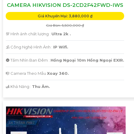
CAMERA HIKVISION DS-2CD2F42FWD-IWS
Giá Khuyến Mại: 3,880,000 ₫
Giá Bán: 5,500,000 ₫
💯 Hình ảnh chất lượng :
Ultra 2k .
🕉️ Công Nghệ Hình Ảnh :
IP Wifi.
🌚 Tầm Nhìn Ban Đêm :
Hồng Ngoại 10m Hồng Ngoại EXIR.
🎼️ Camera Theo Mẫu
Xoay 360.
️🛃 Khả Năng :
Thu Âm.