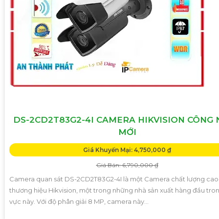
DS-2CD2T83G2-4I CAMERA HIKVISION CÔNG
MỚI
Giá Khuyến Mại: 4,750,000 ₫
Giá Bán: 6,790,000 ₫
Camera quan sát DS-2CD2T83G2-4I là một Camera chất lượng cao
thương hiệu Hikvision, một trong những nhà sản xuất hàng đầu tron
vực này. Với độ phân giải 8 MP, camera này...