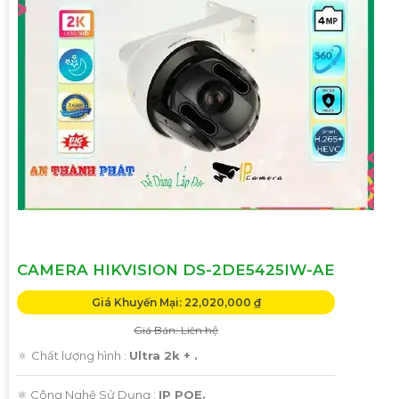
CAMERA HIKVISION DS-2DE5425IW-AE
Giá Khuyến Mại: 22,020,000 ₫
Giá Bán: Liên hệ
🔅 Chất lượng hình :
Ultra 2k + .
⚛️ Công Nghệ Sử Dụng :
IP POE.