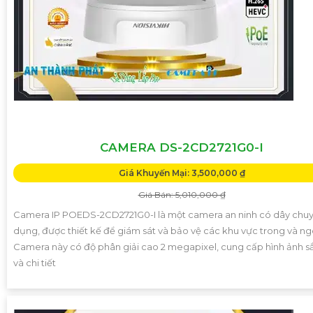
CAMERA DS-2CD2721G0-I
Giá Khuyến Mại: 3,500,000 ₫
Giá Bán: 5,010,000 ₫
Camera IP POEDS-2CD2721G0-I là một camera an ninh có dây chu
dụng, được thiết kế để giám sát và bảo vệ các khu vực trong và ng
Camera này có độ phân giải cao 2 megapixel, cung cấp hình ảnh s
và chi tiết