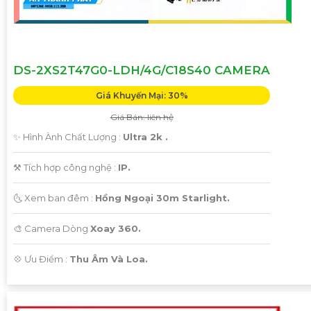
DS-2XS2T47G0-LDH/4G/C18S40 CAMERA
Giá Khuyến Mại: 30%
Giá Bán: liên hệ
✨ Hình Ành Chất Lượng :
Ultra 2k .
⚒ Tích hợp công nghệ :
IP.
🌜 Xem ban đêm :
Hồng Ngoại 30m Starlight.
🎨 Camera Dòng
Xoay 360.
️💠 Ưu Điểm :
Thu Âm Và Loa.