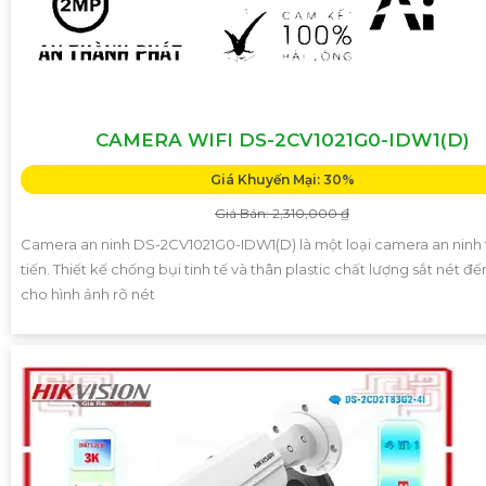
CAMERA WIFI DS-2CV1021G0-IDW1(D)
Giá Khuyến Mại: 30%
Giá Bán: 2,310,000 ₫
Camera an ninh DS-2CV1021G0-IDW1(D) là một loại camera an ninh 
tiến. Thiết kế chống bụi tinh tế và thân plastic chất lượng sắt nét đế
cho hình ảnh rõ nét