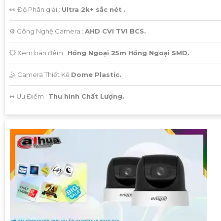
👀 Độ Phân giải :
Ultra 2k+ sắc nét .
⚙ Công Nghệ Camera :
AHD CVI TVI BCS.
💥 Xem ban đêm :
Hồng Ngoại 25m Hồng Ngoại SMD.
🤹 Camera Thiết Kế
Dome Plastic.
️↭ Ưu Điểm :
Thu hình Chất Lượng.