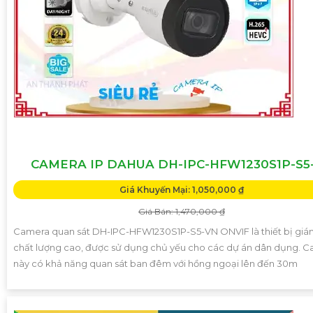
CAMERA IP DAHUA DH-IPC-HFW1230S1P-S5
Giá Khuyến Mại: 1,050,000 ₫
Giá Bán: 1,470,000 ₫
Camera quan sát DH-IPC-HFW1230S1P-S5-VN ONVIF là thiết bị giá
chất lượng cao, được sử dụng chủ yếu cho các dự án dân dụng. 
này có khả năng quan sát ban đêm với hồng ngoại lên đến 30m