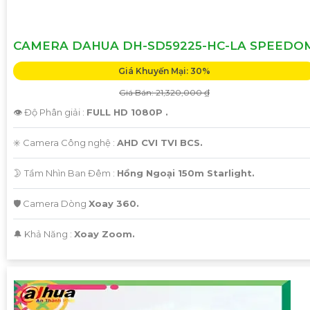
CAMERA DAHUA DH-SD59225-HC-LA SPEEDO
Giá Khuyến Mại: 30%
Giá Bán: 21,320,000 ₫
👁 Độ Phân giải :
FULL HD 1080P .
✳️ Camera Công nghệ :
AHD CVI TVI BCS.
🌛 Tầm Nhìn Ban Đêm :
Hồng Ngoại 150m Starlight.
🛡 Camera Dòng
Xoay 360.
️🔔 Khả Năng :
Xoay Zoom.