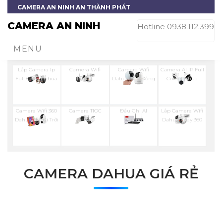
CAMERA AN NINH AN THÀNH PHÁT
CAMERA AN NINH
Hotline 0938.112.399
MENU
Lắp Camera Ip
Camera Wifi
Camera Wifi
Camera AI IP Full
Full Color Dahua
Dahua
Dahua Báo Động
Color Dahua
Camera Wifi 360
Camera TIOC
Đầu Ghi AI
Lắp Camera Wifi
Dahua Ngoài Trời
Dahua
Dahua
Dahua Xoay 360
CAMERA DAHUA GIÁ RẺ