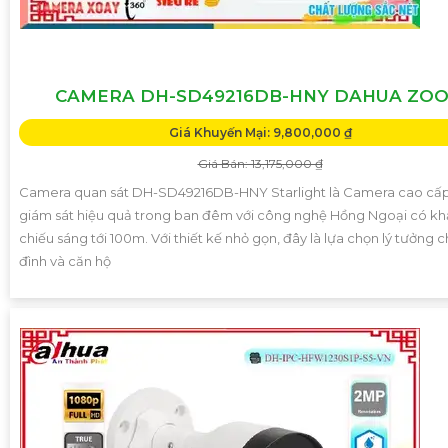
CAMERA DH-SD49216DB-HNY DAHUA ZO
Giá Khuyến Mại: 9,800,000 ₫
Giá Bán: 13,175,000 ₫
Camera quan sát DH-SD49216DB-HNY Starlight là Camera cao cấp
giám sát hiệu quả trong ban đêm với công nghệ Hồng Ngoại có k
chiếu sáng tới 100m. Với thiết kế nhỏ gọn, đây là lựa chọn lý tưởng c
đình và căn hộ