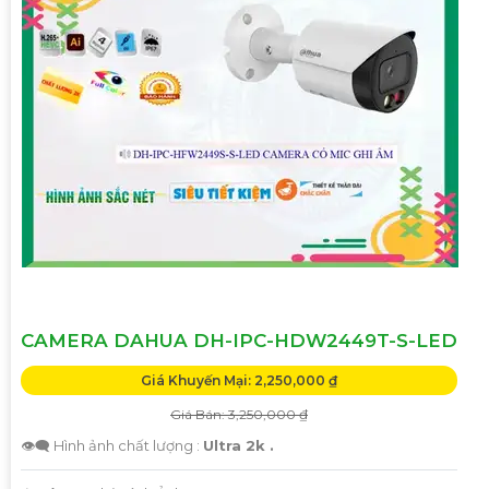
CAMERA DAHUA DH-IPC-HDW2449T-S-LED
Giá Khuyến Mại: 2,250,000 ₫
Giá Bán: 3,250,000 ₫
👁️‍🗨 Hình ảnh chất lượng :
Ultra 2k .