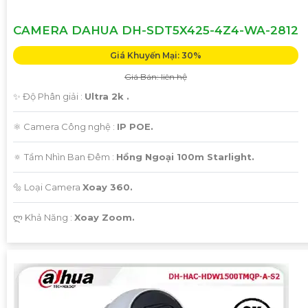
CAMERA DAHUA DH-SDT5X425-4Z4-WA-2812
Giá Khuyến Mại: 30%
Giá Bán: liên hệ
✨ Độ Phân giải :
Ultra 2k .
⚛️ Camera Công nghệ :
IP POE.
🔅 Tầm Nhìn Ban Đêm :
Hồng Ngoại 100m Starlight.
🔩 Loại Camera
Xoay 360.
️ლ Khả Năng :
Xoay Zoom.