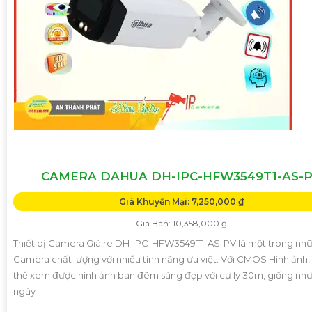
CAMERA DAHUA DH-IPC-HFW3549T1-AS-
Giá Khuyến Mại: 7,250,000 ₫
Giá Bán: 10,358,000 ₫
Thiết bị Camera Giá re DH-IPC-HFW3549T1-AS-PV là một trong nh
Camera chất lượng với nhiều tính năng ưu việt. Với CMOS Hình ảnh,
thể xem được hình ảnh ban đêm sáng đẹp với cự ly 30m, giống nh
ngày