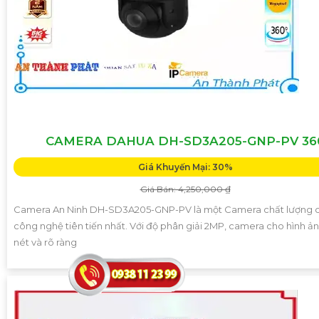
CAMERA DAHUA DH-SD3A205-GNP-PV 36
Giá Khuyến Mại: 30%
Giá Bán: 4,250,000 ₫
Camera An Ninh DH-SD3A205-GNP-PV là một Camera chất lượng c
công nghệ tiên tiến nhất. Với độ phân giải 2MP, camera cho hình ả
nét và rõ ràng