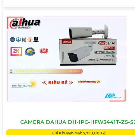
CAMERA DAHUA DH-IPC-HFW3441T-ZS-S
Giá Khuyến Mại: 5,750,000 ₫