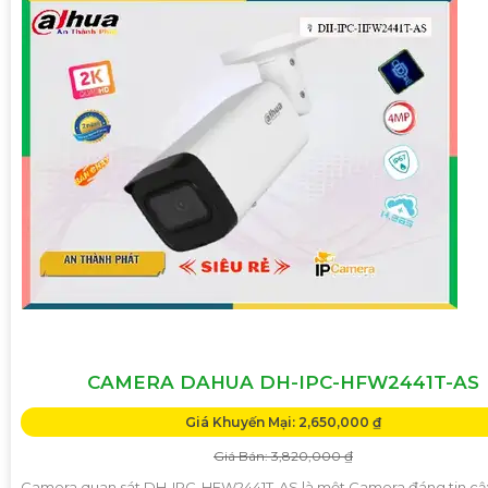
CAMERA DAHUA DH-IPC-HFW2441T-AS
Giá Khuyến Mại: 2,650,000 ₫
Giá Bán: 3,820,000 ₫
Camera quan sát DH-IPC-HFW2441T-AS là một Camera đáng tin cậy