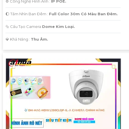
⚙ Công Nghệ Hình Ảnh :
IP POE.
🌔 Tầm Nhìn Ban Đêm :
Full Color 30m Có Màu Ban Đêm.
🔩 Cấu Tạo Camera
Dome Kim Loại.
️💎 Khả Năng :
Thu Âm.