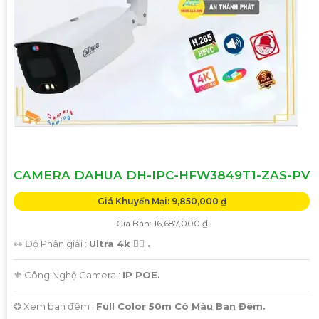
CAMERA DAHUA DH-IPC-HFW3849T1-ZAS-PV
Giá Khuyến Mại: 9,850,000 ₫
Giá Bán: 16,687,000 ₫
👀 Độ Phân giải :
Ultra 4k 👍🏾 .
⚜️ Công Nghệ Camera :
IP POE.
❂ Xem ban đêm :
Full Color 50m Có Màu Ban Đêm.