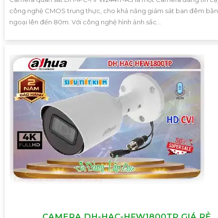
công nghệ CMOS trung thực, cho khả năng giám sát ban đêm bằ
ngoại lên đến 80m. Với công nghệ hình ảnh sắc...
CAMERA DH-HAC-HFW1800TP GIÁ RẺ