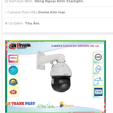
💥 Xem ban đêm :
Hồng Ngoại 60m Starlight.
↕️ Camera Theo Mẫu
Dome Kim loại.
️☣️ Ưu Điểm :
Thu Âm.