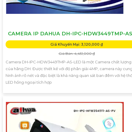
CAMERA IP DAHUA DH-IPC-HDW3449TMP-AS
Giá Khuyến Mại: 3,120,000 ₫
Giá Bán: 4,451,000 ₫
Camera DH-IPC-HDW3449TMP-AS-LED là một Camera chất lượng
của hãng DH. Được thiết kế với độ phân giải 4MP, camera này cun
hình ảnh rõ nét và đặc biệt là khả năng quan sát ban đêm với hệ t
LED hồng ngoại tích hợp