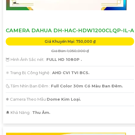
CAMERA DAHUA DH-HAC-HDW1200CLQP-IL-A
Giá Khuyến Mại: 750,000 ₫
Giá Bán: 1,050,000 ₫
🦉 Hình Ảnh Sắc nét :
FULL HD 1080P .
⚛️ Trang Bị Công Nghệ :
AHD CVI TVI BCS.
🌜 Tầm Nhìn Ban Đêm :
Full Color 30m Có Màu Ban Đêm.
❄ Camera Theo Mẫu
Dome Kim Loại.
️🔔 Khả Năng :
Thu Âm.