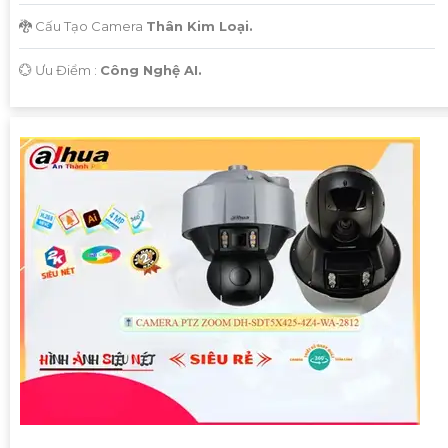
🐉️ Cấu Tạo Camera
Thân Kim Loại.
️💮 Ưu Điểm :
Công Nghệ AI.