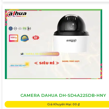
CAMERA DAHUA DH-SD4A225DB-HNY
Giá Khuyến Mại: 00 ₫