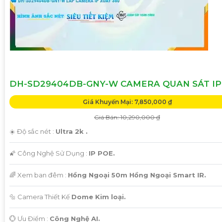
DH-SD29404DB-GNY-W CAMERA QUAN SÁT IP
Giá Khuyến Mại: 7,850,000 ₫
Giá Bán: 10,290,000 ₫
☀️ Độ sắc nét :
Ultra 2k .
🌠 Công Nghệ Sử Dụng :
IP POE.
🌈 Xem ban đêm :
Hồng Ngoại 50m Hồng Ngoại Smart IR.
🔩 Camera Thiết Kế
Dome Kim loại.
️💮 Ưu Điểm :
Công Nghệ AI.