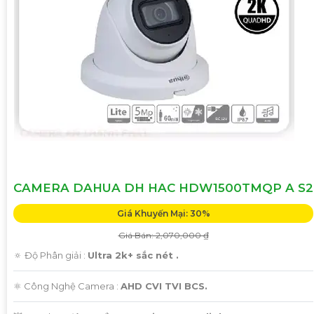
CAMERA DAHUA DH HAC HDW1500TMQP A S2
Giá Khuyến Mại: 30%
Giá Bán: 2,070,000 ₫
🔅 Độ Phân giải :
Ultra 2k+ sắc nét .
⚛️ Công Nghệ Camera :
AHD CVI TVI BCS.