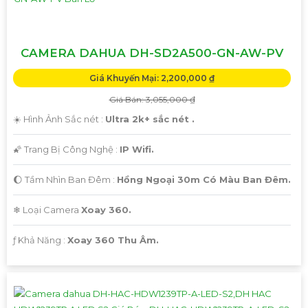
CAMERA DAHUA DH-SD2A500-GN-AW-PV
Giá Khuyến Mại: 2,200,000 ₫
Giá Bán: 3,055,000 ₫
☀️ Hình Ảnh Sắc nét :
Ultra 2k+ sắc nét .
🌠 Trang Bị Công Nghệ :
IP Wifi.
🌔 Tầm Nhìn Ban Đêm :
Hồng Ngoại 30m Có Màu Ban Đêm.
❄ Loại Camera
Xoay 360.
️ƒ Khả Năng :
Xoay 360 Thu Âm.