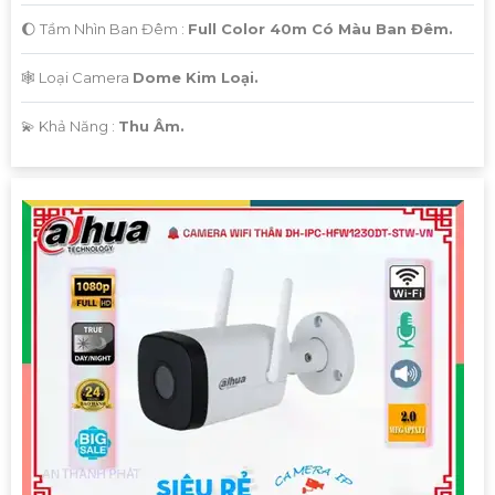
🌔 Tầm Nhìn Ban Đêm :
Full Color 40m Có Màu Ban Đêm.
🕸️ Loại Camera
Dome Kim Loại.
️💫 Khả Năng :
Thu Âm.