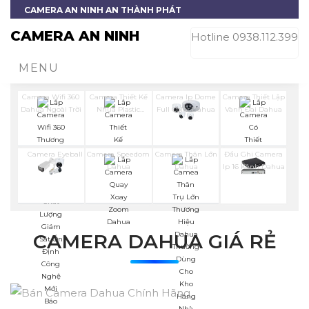
CAMERA AN NINH AN THÀNH PHÁT
CAMERA AN NINH
Hotline 0938.112.399
MENU
Camera Wifi 360
Camera Thiết Kế
Camera Ip Dome
Camera Thiết Lập
Dahua Ngoài Trời
Nhựa Plastic
Full Color Dahua
Vành Đai Dahua
Dahua
Camera Eyeball
Camera Speedom
Camera Thân Lớn
Đầu Ghi Camera
Dahua
Dahua
Ip 16 Kênh Dahua
CAMERA DAHUA GIÁ RẺ