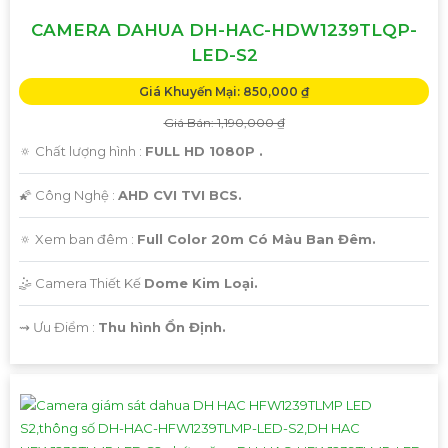
CAMERA DAHUA DH-HAC-HDW1239TLQP-
LED-S2
Giá Khuyến Mại: 850,000 ₫
Giá Bán: 1,190,000 ₫
🔅 Chất lượng hình :
FULL HD 1080P .
🌠 Công Nghệ :
AHD CVI TVI BCS.
🔅 Xem ban đêm :
Full Color 20m Có Màu Ban Đêm.
🤹 Camera Thiết Kế
Dome Kim Loại.
️⇝ Ưu Điểm :
Thu hình Ổn Định.