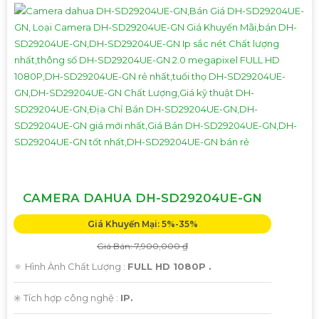
CAMERA DAHUA DH-SD29204UE-GN
Giá Khuyến Mại: 5%-35%
Giá Bán: 7,900,000 ₫
🔅 Hình Ành Chất Lượng :
FULL HD 1080P .
✳️ Tích hợp công nghệ :
IP.