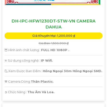
DH-IPC-HFW1230DT-STW-VN CAMERA
DAHUA
Giá Khuyến Mại: 1,200,000 ₫
Giá Bán: 1,500,000 ₫
🦉 Hình ảnh chất lượng :
FULL HD 1080P .
✳️ Sử dụng công nghệ :
IP Wifi.
🌜 Xem Được Ban Đêm :
Hồng Ngoại 30m Hồng Ngoại SMD.
⚒ Camera Dòng
Thân Plastic.
️➲ Chức Năng :
Thu Âm Và Loa.