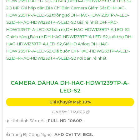
CAMERA DAHUA DH-HAC-HDW1239TP-A-
LED-S2
Giá Khuyến Mại: 30%
Giá Bán: 1,712,000 ₫
☀️ Hình Ảnh Sắc nét :
FULL HD 1080P .
👍 Trang Bị Công Nghệ :
AHD CVI TVI BCS.