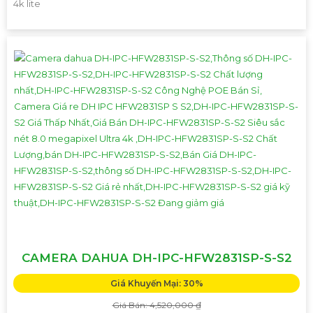
4k lite
CAMERA DAHUA DH-IPC-HFW2831SP-S-S2
Giá Khuyến Mại: 30%
Giá Bán: 4,520,000 ₫