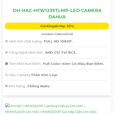
DH-HAC-HFW1239TLMP-LED CAMERA
DAHUA
Giá Khuyến Mại: 30%
Giá Bán: 1,650,000 ₫
💯 Hình ảnh chất lượng :
FULL HD 1080P .
⚒ Công Nghệ Hình Ảnh :
AHD CVI TVI BCS.
🌚 Tầm Nhìn Ban Đêm :
Full Color 40m Có Màu Ban Đêm.
💦 Mẫu Camera
Thân Kim Loại.
️📢 Khả Năng :
Chống Nước.