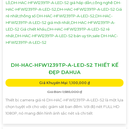
DH-HAC-HFW1239TP-A-LED-S2 THIẾT KẾ
ĐẸP DAHUA
Giá Khuyến Mại: 1,100,000 ₫
Giá Bán: 1,585,000 ₫
Thiết bị camera giá rẻ DH-HAC-HFW1239TP-A-LED-S2 là một lựa
chọn tuyệt vời cho việc giám sát ban đêm. Với độ nét FULL HD
1080P, nó mang đến hình ảnh sắc nét và chi tiết