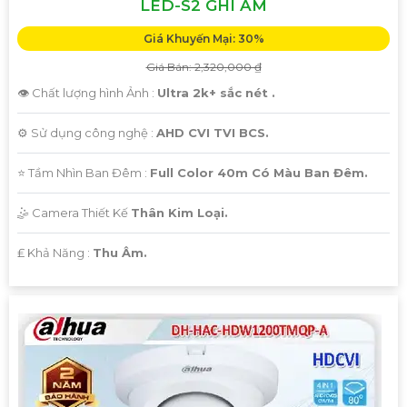
LED-S2 GHI ÂM
Giá Khuyến Mại: 30%
Giá Bán: 2,320,000 ₫
👁 Chất lượng hình Ảnh :
Ultra 2k+ sắc nét .
⚙ Sử dụng công nghệ :
AHD CVI TVI BCS.
⭐ Tầm Nhìn Ban Đêm :
Full Color 40m Có Màu Ban Đêm.
🤹 Camera Thiết Kế
Thân Kim Loại.
️₤ Khả Năng :
Thu Âm.