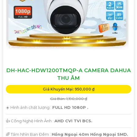
DH-HAC-HDW1200TMQP-A CAMERA DAHUA
THU ÂM
Giá Khuyến Mại: 950,000 ₫
Giá Bán: 1,190,000 ₫
☀️ Hình ảnh chất lượng :
FULL HD 1080P .
👍 Công Nghệ Hình Ảnh :
AHD CVI TVI BCS.
🌈 Tầm Nhìn Ban Đêm :
Hồng Ngoại 40m Hồng Ngoại SMD.