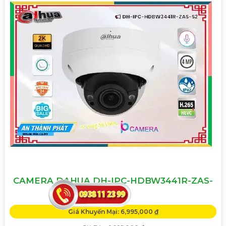
CAMERA DAHUA DH-IPC-HDBW3441R-ZAS-
S2
Giá Khuyến Mại: 6,995,000 ₫