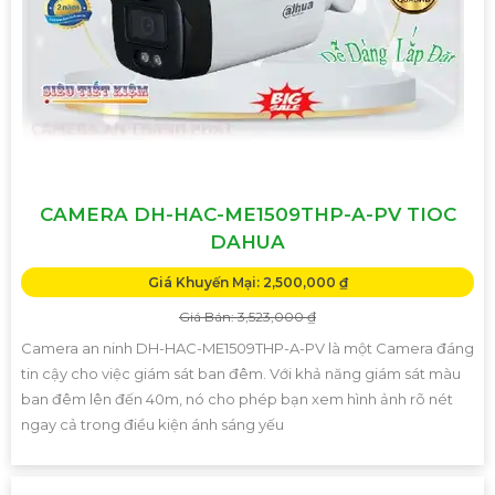
CAMERA DH-HAC-ME1509THP-A-PV TIOC
DAHUA
Giá Khuyến Mại: 2,500,000 ₫
Giá Bán: 3,523,000 ₫
Camera an ninh DH-HAC-ME1509THP-A-PV là một Camera đáng
tin cậy cho việc giám sát ban đêm. Với khả năng giám sát màu
ban đêm lên đến 40m, nó cho phép bạn xem hình ảnh rõ nét
ngay cả trong điều kiện ánh sáng yếu