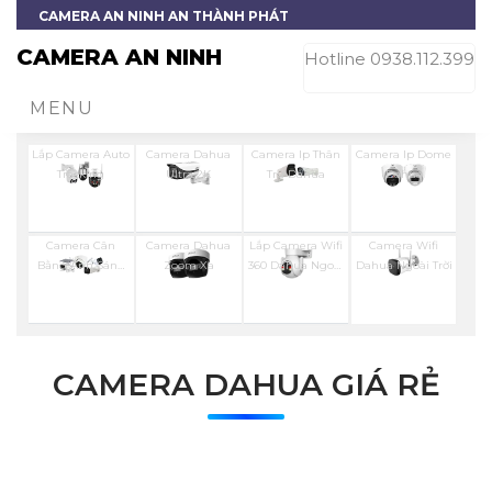
CAMERA AN NINH AN THÀNH PHÁT
CAMERA AN NINH
Hotline 0938.112.399
MENU
Lắp Camera Auto
Camera Dahua
Camera Ip Thân
Camera Ip Dome
Tracking
Ultra 2K
Trụ Dahua
Dahua
Camera Cân
Camera Dahua
Lắp Camera Wifi
Camera Wifi
Bằng Ánh Sáng
Zoom Xa
360 Dahua Ngoài
Dahua Ngoài Trời
Super Adapt
Trời
CAMERA DAHUA GIÁ RẺ