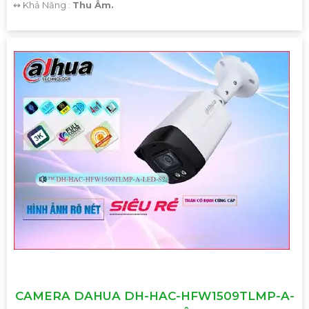
️↭ Khả Năng :
Thu Âm.
CAMERA DAHUA DH-HAC-HFW1509TLMP-A-