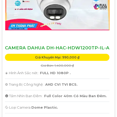
CAMERA DAHUA DH-HAC-HDW1200TP-IL-A
Giá Khuyến Mại: 990,000 ₫
Giá Bán: 1,400,000 ₫
☀️ Hình Ảnh Sắc nét :
FULL HD 1080P .
⚙ Trang Bị Công Nghệ :
AHD CVI TVI BCS.
🌚 Tầm Nhìn Ban Đêm :
Full Color 40m Có Màu Ban Đêm.
💦 Loại Camera
Dome Plastic.