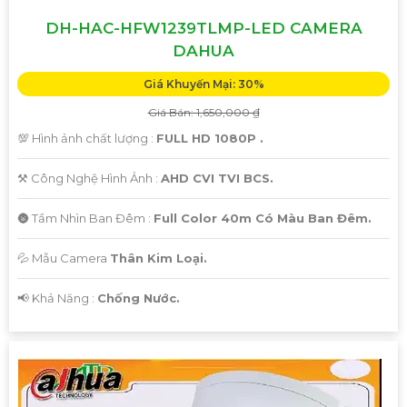
DH-HAC-HFW1239TLMP-LED CAMERA
DAHUA
Giá Khuyến Mại: 30%
Giá Bán: 1,650,000 ₫
💯 Hình ảnh chất lượng :
FULL HD 1080P .
⚒ Công Nghệ Hình Ảnh :
AHD CVI TVI BCS.
🌚 Tầm Nhìn Ban Đêm :
Full Color 40m Có Màu Ban Đêm.
💦 Mẫu Camera
Thân Kim Loại.
️📢 Khả Năng :
Chống Nước.