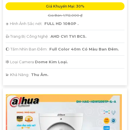
Giá Khuyến Mại: 30%
Giá Bán: 1,712,000 ₫
☀️ Hình Ảnh Sắc nét :
FULL HD 1080P .
👍 Trang Bị Công Nghệ :
AHD CVI TVI BCS.
🌔 Tầm Nhìn Ban Đêm :
Full Color 40m Có Màu Ban Đêm.
🕸️ Loại Camera
Dome Kim Loại.
️💫 Khả Năng :
Thu Âm.