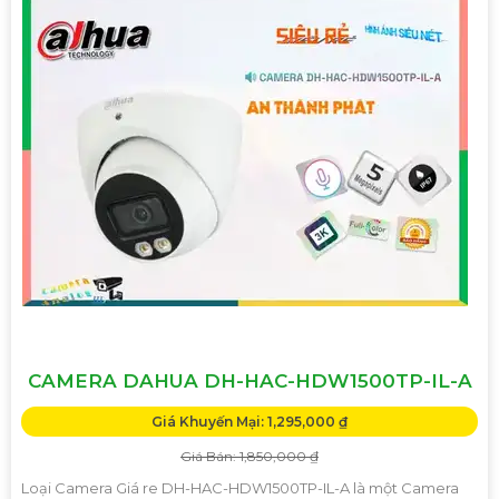
CAMERA DAHUA DH-HAC-HDW1500TP-IL-A
Giá Khuyến Mại: 1,295,000 ₫
Giá Bán: 1,850,000 ₫
Loại Camera Giá re DH-HAC-HDW1500TP-IL-A là một Camera