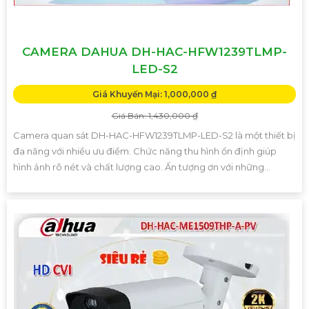
CAMERA DAHUA DH-HAC-HFW1239TLMP-
LED-S2
Giá Khuyến Mại: 1,000,000 ₫
Giá Bán: 1,430,000 ₫
Camera quan sát DH-HAC-HFW1239TLMP-LED-S2 là một thiết bị
đa năng với nhiều ưu điểm. Chức năng thu hình ổn định giúp
hình ảnh rõ nét và chất lượng cao. Ấn tượng ơn với những...