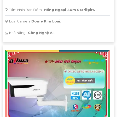
💡 Tầm Nhìn Ban Đêm :
Hồng Ngoại 40m Starlight.
💎 Loại Camera
Dome Kim Loại.
️🆑 Khả Năng :
Công Nghệ AI.