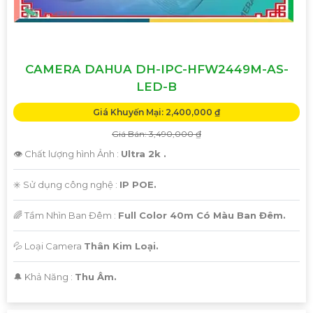
CAMERA DAHUA DH-IPC-HFW2449M-AS-
LED-B
Giá Khuyến Mại: 2,400,000 ₫
Giá Bán: 3,490,000 ₫
👁 Chất lượng hình Ảnh :
Ultra 2k .
✳️ Sử dụng công nghệ :
IP POE.
🌈 Tầm Nhìn Ban Đêm :
Full Color 40m Có Màu Ban Đêm.
💦 Loại Camera
Thân Kim Loại.
️🔔 Khả Năng :
Thu Âm.