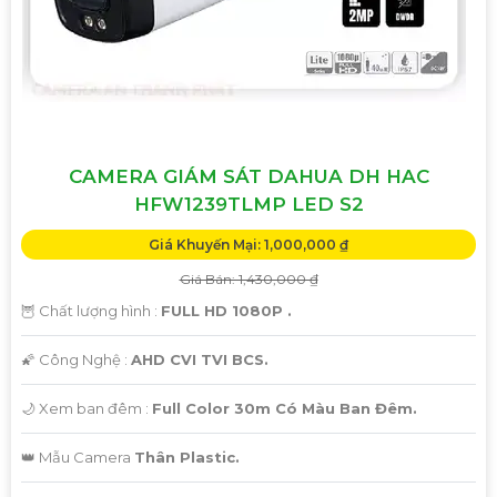
CAMERA GIÁM SÁT DAHUA DH HAC
HFW1239TLMP LED S2
Giá Khuyến Mại: 1,000,000 ₫
Giá Bán: 1,430,000 ₫
🦉 Chất lượng hình :
FULL HD 1080P .
🌠 Công Nghệ :
AHD CVI TVI BCS.
🌙 Xem ban đêm :
Full Color 30m Có Màu Ban Đêm.
👑 Mẫu Camera
Thân Plastic.