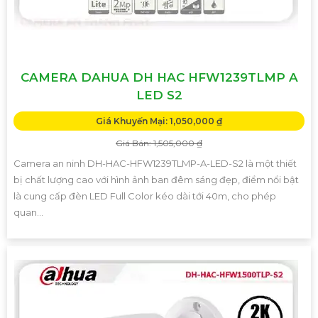
CAMERA DAHUA DH HAC HFW1239TLMP A
LED S2
Giá Khuyến Mại: 1,050,000 ₫
Giá Bán: 1,505,000 ₫
Camera an ninh DH-HAC-HFW1239TLMP-A-LED-S2 là một thiết
bị chất lượng cao với hình ảnh ban đêm sáng đẹp, điểm nổi bật
là cung cấp đèn LED Full Color kéo dài tới 40m, cho phép
quan...