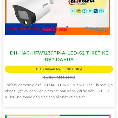
DH-HAC-HFW1239TP-A-LED-S2 THIẾT KẾ
ĐẸP DAHUA
Giá Khuyến Mại: 1,100,000 ₫
Giá Bán: 1,585,000 ₫
Thiết bị camera giá rẻ DH-HAC-HFW1239TP-A-LED-S2 là một lựa
chọn tuyệt vời cho việc giám sát ban đêm. Với độ nét FULL HD
1080P, nó mang đến hình ảnh sắc nét và chi tiết