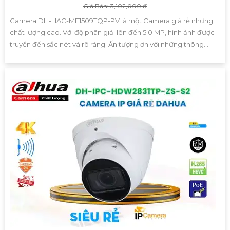
Giá Bán: 3,102,000 ₫
Camera DH-HAC-ME1509TQP-PV là một Camera giá rẻ nhưng
chất lượng cao. Với độ phân giải lên đến 5.0 MP, hình ảnh được
truyền đến sắc nét và rõ ràng. Ấn tượng ơn với những thông...