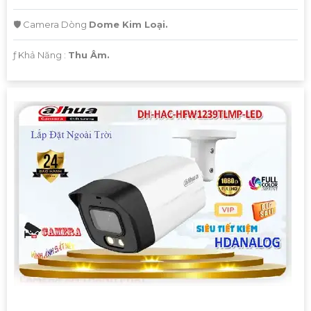
🛡 Camera Dòng
Dome Kim Loại.
️ƒ Khả Năng :
Thu Âm.