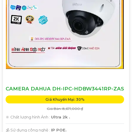
CAMERA DAHUA DH-IPC-HDBW3441RP-ZAS
Giá Khuyến Mại: 30%
Giá Bán: 8,671,000 ₫
🔆 Chất lượng hình Ảnh :
Ultra 2k .
🕉️ Sử dụng công nghệ :
IP POE.