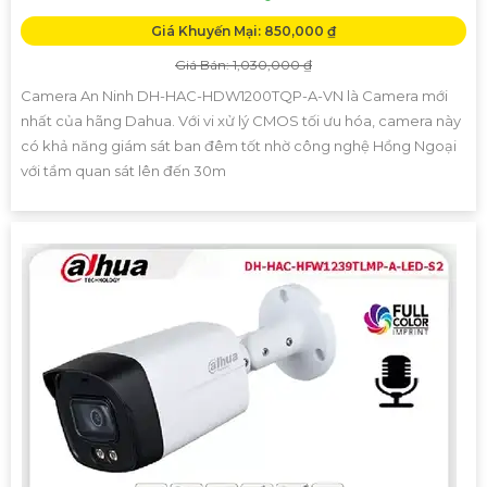
Giá Khuyến Mại: 850,000 ₫
Giá Bán: 1,030,000 ₫
Camera An Ninh DH-HAC-HDW1200TQP-A-VN là Camera mới
nhất của hãng Dahua. Với vi xử lý CMOS tối ưu hóa, camera này
có khả năng giám sát ban đêm tốt nhờ công nghệ Hồng Ngoại
với tầm quan sát lên đến 30m