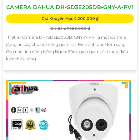
CAMERA DAHUA DH-SD3E205DB-GNY-A-PV1
Giá Khuyến Mại: 4,200,000 ₫
Giá Bán: 7,980,000 ₫
Thiết Bị Camera DH-SD3E205DB-GNY-A-PV1 là một Camera
đáng tin cậy cho hệ thống giám sát. Hình ảnh ban đêm sáng
đẹp nhờ tính năng Hồng Ngoại 50m, giúp giám sát trong điều
kiện thiếu sáng