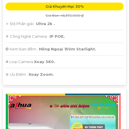
Giá Khuyến Mại: 30%
Giá Bán: 45,372,000 ₫
🔅 Độ Phân giải :
Ultra 2k .
⚜️ Công Nghệ Camera :
IP POE.
❂ Xem ban đêm :
Hồng Ngoại 150m Starlight.
❄ Loại Camera
Xoay 360.
️☣️ Ưu Điểm :
Xoay Zoom.