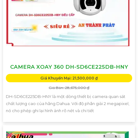
CAMERA XOAY 360 DH-SD6CE225DB-HNY
Giá Khuyến Mại: 21,500,000 ₫
Giá Bán: 28,675,000 ₫
DH-SD6CE225DB-HNY là một dòng thiết bị camera quan sát
chất lượng cao của hãng Dahua. Với độ phân giải 2 megapixel,
nó cho phép ghi lại hình ảnh rõ nét và chi tiết