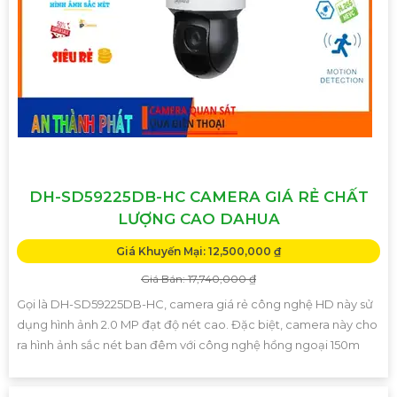
DH-SD59225DB-HC CAMERA GIÁ RẺ CHẤT
LƯỢNG CAO DAHUA
Giá Khuyến Mại: 12,500,000 ₫
Giá Bán: 17,740,000 ₫
Gọi là DH-SD59225DB-HC, camera giá rẻ công nghệ HD này sử
dụng hình ảnh 2.0 MP đạt độ nét cao. Đặc biệt, camera này cho
ra hình ảnh sắc nét ban đêm với công nghệ hồng ngoại 150m