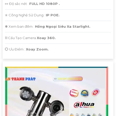
👀 Độ sắc nét :
FULL HD 1080P .
✳️ Công Nghệ Sử Dụng :
IP POE.
❃ Xem ban đêm :
Hồng Ngoại Siêu Xa Starlight.
⛓ Cấu Tạo Camera
Xoay 360.
️💮 Ưu Điểm :
Xoay Zoom.