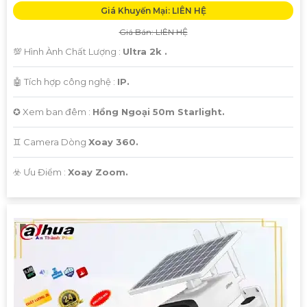
Giá Khuyến Mại: LIÊN HỆ
Giá Bán: LIÊN HỆ
💯 Hình Ành Chất Lượng :
Ultra 2k .
🤖️ Tích hợp công nghệ :
IP.
✪ Xem ban đêm :
Hồng Ngoại 50m Starlight.
♊ Camera Dòng
Xoay 360.
️☣️ Ưu Điểm :
Xoay Zoom.