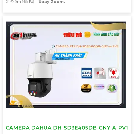
️⌘ Điểm Nỗi Bật :
Xoay Zoom.
'
CAMERA DAHUA DH-SD3E405DB-GNY-A-PV1