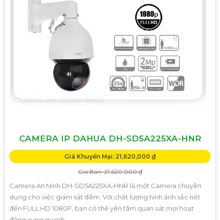
CAMERA IP DAHUA DH-SD5A225XA-HNR
Giá Khuyến Mại: 21,620,000 ₫
Giá Bán: 21,620,000 ₫
Camera An Ninh DH-SD5A225XA-HNR là một Camera chuyên
dụng cho việc giám sát đêm. Với chất lượng hình ảnh sắc nét
đến FULL HD 1080P, bạn có thể yên tâm quan sát mọi hoạt
động xung quanh