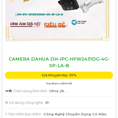
CAMERA DAHUA DH-IPC-HFW2431DG-4G-
SP-LA-B
Giá Khuyến Mại: 30%
Giá Bán: LIÊN HỆ
👁️‍🗨 Chất lượng hình Ảnh :
Ultra 2k .
⚙ Sử dụng công nghệ :
IP.
⭐ Tầm Nhìn Ban Đêm :
Công Nghệ Chuyên Dụng Có Màu