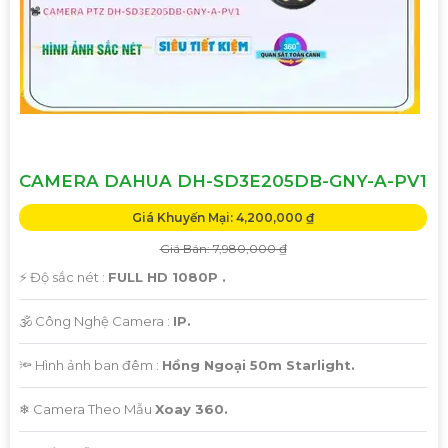
🛑
3:
Thiết kế hiện đại và đa dạng: Camera Dahua cung cấp
các mẫu thiết kế đa dạng, từ dạng bán cầu cho đến dạng
hồng ngoại, giúp bạn lựa chọn phù hợp với các phân khúc
và yêu cầu cụ thể.
#### Liên hệ để biết thêm thông tin chi tiết và đặt hàng:Để
được tư vấn và báo giá tốt nhất cho dự án của bạn, vui lòng
liên hệ theo thông tin sau:- Địa chỉ: [Địa chỉ cửa hàng hoặc
CAMERA DAHUA DH-SD3E205DB-GNY-A-PV1
website]- Số điện thoại: [Số điện thoại liên hệ]- Email: [Địa
Giá Khuyến Mại: 4,200,000 ₫
chỉ email]
Giá Bán: 7,980,000 ₫
Hy vọng mô tả trên sẽ giúp bạn có thêm thông tin về
️⚡ Độ sắc nét :
FULL HD 1080P .
Camera Dahua chính hãng và quyết định cho dự án của
🕉️ Công Nghệ Camera :
IP.
mình. Nếu cần thêm hỗ trợ, bạn có thể cho biết thêm chi
tiết để được tư vấn cụ thể hơn.
🔦 Hình ảnh ban đêm :
Hồng Ngoại 50m Starlight.
❄ Camera Theo Mẫu
Xoay 360.