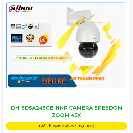
DH-SD5A245GB-HNR CAMERA SPEEDOM
ZOOM 45X
Giá Khuyến Mại: 27,995,000 ₫