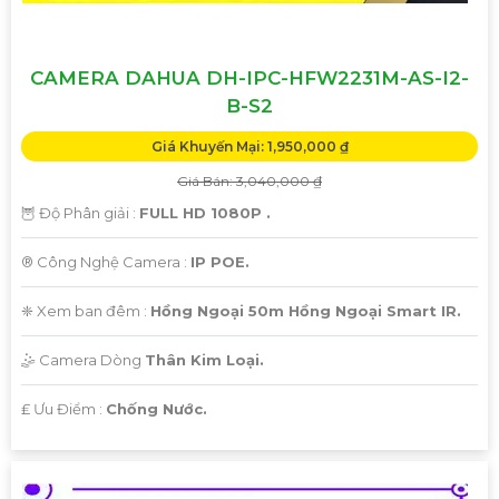
CAMERA DAHUA DH-IPC-HFW2231M-AS-I2-
B-S2
Giá Khuyến Mại: 1,950,000 ₫
Giá Bán: 3,040,000 ₫
🦉 Độ Phân giải :
FULL HD 1080P .
®️ Công Nghệ Camera :
IP POE.
❈ Xem ban đêm :
Hồng Ngoại 50m Hồng Ngoại Smart IR.
🤹 Camera Dòng
Thân Kim Loại.
️₤ Ưu Điểm :
Chống Nước.