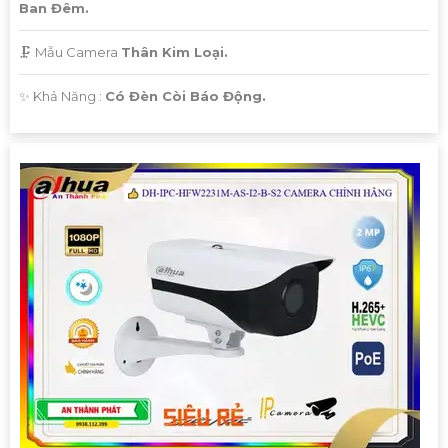
Ban Đêm.
🗜️ Mẫu Camera
Thân Kim Loại.
️✨ Khả Năng :
Có Đèn Còi Báo Động.