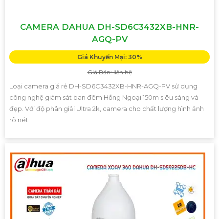
CAMERA DAHUA DH-SD6C3432XB-HNR-
AGQ-PV
Giá Khuyến Mại: 30%
Giá Bán: liên hệ
Loại camera giá rẻ DH-SD6C3432XB-HNR-AGQ-PV sử dụng
công nghệ giám sát ban đêm Hồng Ngoại 150m siêu sáng và
đẹp. Với độ phân giải Ultra 2k, camera cho chất lượng hình ảnh
rõ nét