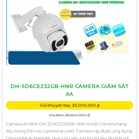
DH-SD6CE232GB-HNR CAMERA GIÁM SÁT
XA
Giá Khuyến Mại: 30,000,000 ₫
Giá Bán: 38,841,000 ₫
Camera An Ninh DH-SD6CE232GB-HNR là một Camera hàng
đầu trong lĩnh vực camera an ninh. Camera này được ứng dụng
công nghệ AI Starlight, giúp cho việc lưu trữ dữ liệu lâu hơn với