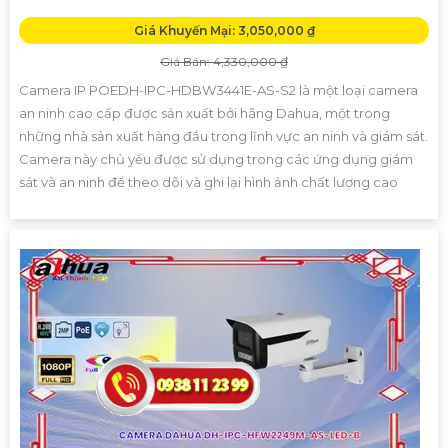
Giá Khuyến Mại: 3,050,000 ₫
Giá Bán: 4,330,000 ₫
Camera IP POEDH-IPC-HDBW3441E-AS-S2 là một loại camera
an ninh cao cấp được sản xuất bởi hãng Dahua, một trong
những nhà sản xuất hàng đầu trong lĩnh vực an ninh và giám sát.
Camera này chủ yếu được sử dụng trong các ứng dụng giám
sát và an ninh để theo dõi và ghi lại hình ảnh chất lượng cao