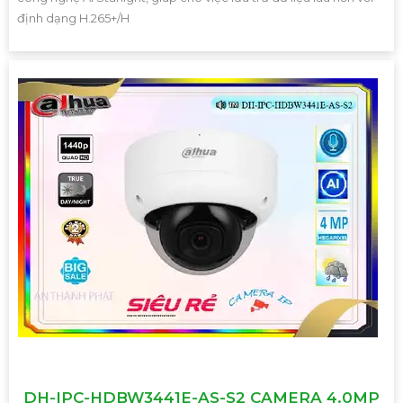
định dạng H.265+/H
DH-IPC-HDBW3441E-AS-S2 CAMERA 4.0MP