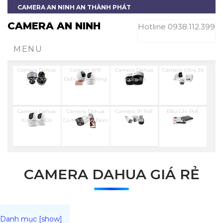
CAMERA AN NINH AN THÀNH PHÁT
CAMERA AN NINH
Hotline 0938.112.399
MENU
Camera Dahua
Camera Wifi
Camera Dahua
Camera Ultra 2k
Xoay 360
Dahua Báo Động
Zoom Xa
Dahua
Camera Dahua
Camera Dahua
Camera IP PoE
Đầu Ghi PoE
Xoay 360 Độ
Có Màu Ban Đêm
Dahua
Dahua
CAMERA DAHUA GIÁ RẺ