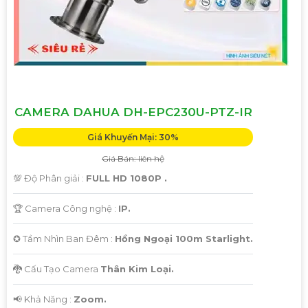
CAMERA DAHUA DH-EPC230U-PTZ-IR
Giá Khuyến Mại: 30%
Giá Bán: liên hệ
💯 Độ Phân giải :
FULL HD 1080P .
🏆 Camera Công nghệ :
IP.
✪ Tầm Nhìn Ban Đêm :
Hồng Ngoại 100m Starlight.
🐉️ Cấu Tạo Camera
Thân Kim Loại.
️📢 Khả Năng :
Zoom.