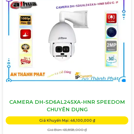
CAMERA DH-SD6AL245XA-HNR SPEEDOM
CHUYÊN DỤNG
Giá Khuyến Mại: 46,100,000 ₫
Giá Bán: 65,858,000 ₫