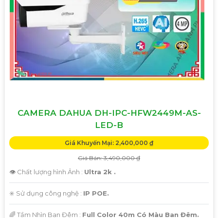
CAMERA DAHUA DH-IPC-HFW2449M-AS-
LED-B
Giá Khuyến Mại: 2,400,000 ₫
Giá Bán: 3,490,000 ₫
👁 Chất lượng hình Ảnh :
Ultra 2k .
✳️ Sử dụng công nghệ :
IP POE.
🌈 Tầm Nhìn Ban Đêm :
Full Color 40m Có Màu Ban Đêm.