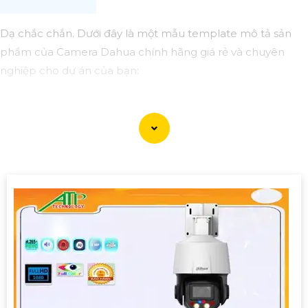
Dạ chắc chắn. Dưới đây là một mẫu template mô tả sản
phẩm của Camera Dahua chính hãng giá rẻ và chuyên
nghiệp cho dự án của bạn:
### Mô tả sản phẩm:
Tên sản phẩm: Camera Dahua chính hãng Mã sản phẩm:
DH-138
#### Đặc điểm nổi bật:🌠
1:
Chất lượng chuyên nghiệp:
Camera Dahua chính hãng được đánh giá cao về chất
lượng hình ảnh và độ tin cậy. Với độ phân giải sắc nét, hỗ trợ
nhiều chức năng thông minh, đây là lựa chọn hoàn hảo
cho dự án của bạn.
🎛
2:
Giá cả phải chăng: Dù là sản phẩm chất lượng chuyên
nghiệp nhưng Camera Dahua chính hãng vẫn có mức giá
vô cùng hấp dẫn, phù hợp với ngân sách của dự án.