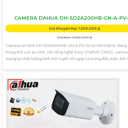
CAMERA DAHUA DH-SD2A200HB-GN-A-PV-
Giá Khuyến Mại: 1,500,000 ₫
Giá Bán: 1,950,000 ₫
Camera An Ninh DH-SD2A200HB-GN-A-PV-S2 là một thiết bị đáng 
trong lĩnh vực an ninh. Với công nghệ Sony STARVIS CMOS, camer
mang lại chất lượng hình ảnh tuyệt vời ngay cả trong điều kiện ánh