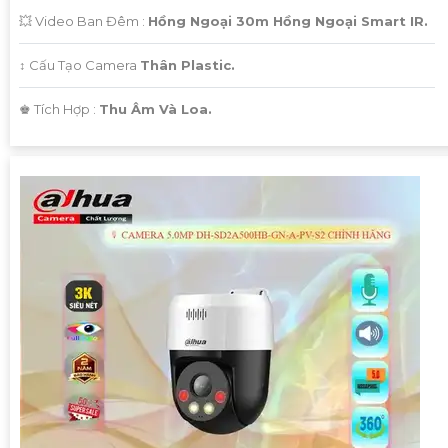
💥 Video Ban Đêm :
Hồng Ngoại 30m Hồng Ngoại Smart IR.
↕️ Cấu Tạo Camera
Thân Plastic.
️♚ Tích Hợp :
Thu Âm Và Loa.