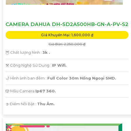
CAMERA DAHUA DH-SD2A500HB-GN-A-PV-S2
Giá Khuyến Mại: 1,600,000 ₫
Giá Bán: 2,250,000 ₫
🦉 Chất lượng hình :
3k .
⚒ Công Nghệ Sử Dụng :
IP Wifi.
🌙 Hình ảnh ban đêm :
Full Color 30m Hồng Ngoại SMD.
🎲 Mẫu Camera
Ip67 360.
️➲ Điểm Nỗi Bật :
Thu Âm.