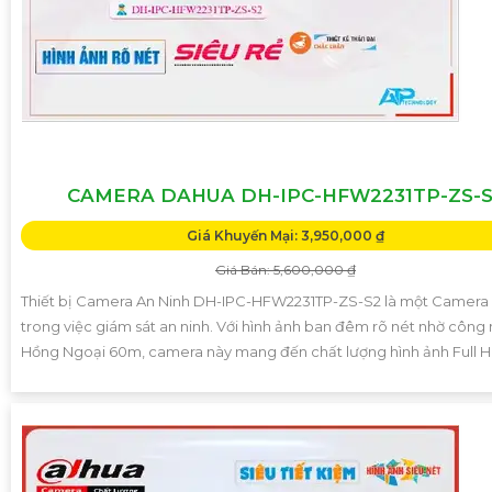
CAMERA DAHUA DH-IPC-HFW2231TP-ZS-
Giá Khuyến Mại: 3,950,000 ₫
Giá Bán: 5,600,000 ₫
Thiết bị Camera An Ninh DH-IPC-HFW2231TP-ZS-S2 là một Camera
trong việc giám sát an ninh. Với hình ảnh ban đêm rõ nét nhờ công
Hồng Ngoại 60m, camera này mang đến chất lượng hình ảnh Full 