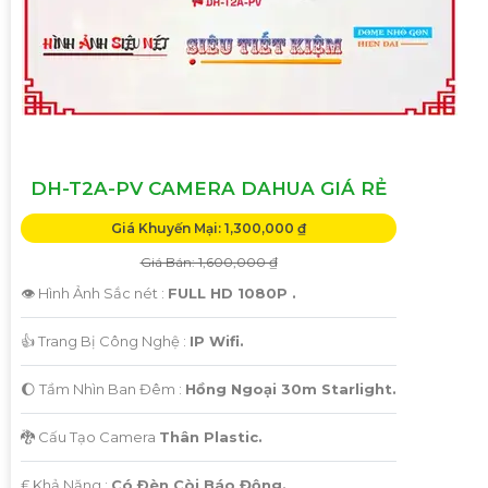
DH-T2A-PV CAMERA DAHUA GIÁ RẺ
Giá Khuyến Mại: 1,300,000 ₫
Giá Bán: 1,600,000 ₫
👁 Hình Ảnh Sắc nét :
FULL HD 1080P .
👍 Trang Bị Công Nghệ :
IP Wifi.
🌔 Tầm Nhìn Ban Đêm :
Hồng Ngoại 30m Starlight.
🐉️ Cấu Tạo Camera
Thân Plastic.
️₤ Khả Năng :
Có Ðèn Còi Báo Động.