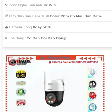
⚒ Công Nghệ Hình Ảnh :
IP Wifi.
🌈 Tầm Nhìn Ban Đêm :
Full Color 20m Có Màu Ban Đêm.
🌧️ Camera Dòng
Xoay 360.
️♚ Khả Năng :
Có Đèn Còi Báo Động.