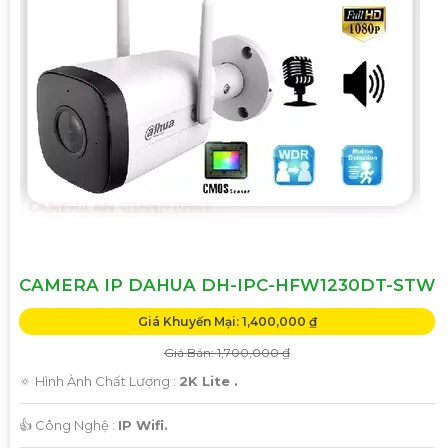
CAMERA IP DAHUA DH-IPC-HFW1230DT-STW
Giá Khuyến Mại: 1,400,000 ₫
Giá Bán: 1,700,000 ₫
🔅 Hình Ành Chất Lượng :
2K Lite .
👍 Công Nghệ :
IP Wifi.