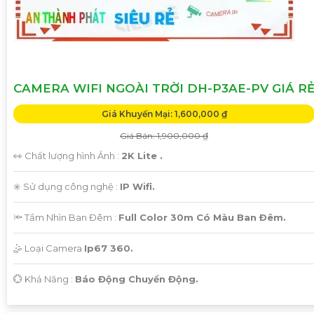
CAMERA WIFI NGOÀI TRỜI DH-P3AE-PV GIÁ R
Giá Khuyến Mại: 1,600,000 ₫
Giá Bán: 1,900,000 ₫
👀 Chất lượng hình Ảnh :
2K Lite .
✳️ Sử dụng công nghệ :
IP Wifi.
🔦 Tầm Nhìn Ban Đêm :
Full Color 30m Có Màu Ban Ðêm.
🤹 Loại Camera
Ip67 360.
️💮 Khả Năng :
Báo Động Chuyển Động.