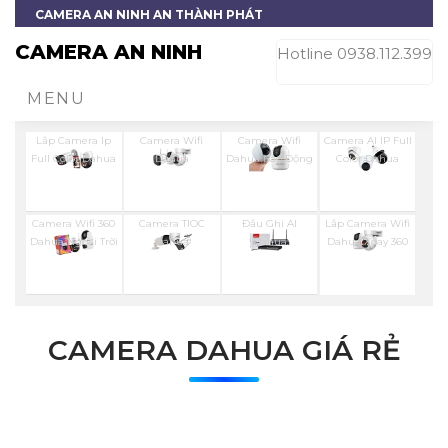
CAMERA AN NINH AN THÀNH PHÁT
CAMERA AN NINH
Hotline 0938.112.399
MENU
Lắp Camera Ip
Camera Wifi
Camera Wifi
Camera AI IP Full
Full Color Dahua
Dahua
Dahua Báo Động
Color Dahua
Camera Wifi 360
Camera TIOC
Đầu Ghi AI
Lắp Camera Wifi
Dahua Ngoài Trời
Dahua
Dahua
Dahua Xoay 360
CAMERA DAHUA GIÁ RẺ