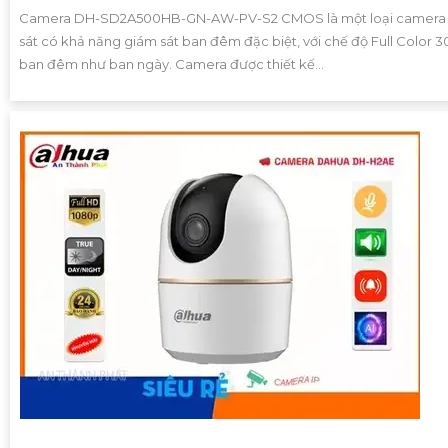
Camera DH-SD2A500HB-GN-AW-PV-S2 CMOS là một loại camera
sát có khả năng giám sát ban đêm đặc biệt, với chế độ Full Color
ban đêm như ban ngày. Camera được thiết kế...