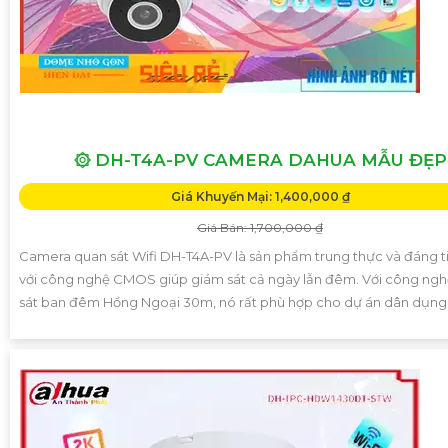
۞ DH-T4A-PV CAMERA DAHUA MẪU ĐẸP
Giá Khuyến Mại: 1,400,000 ₫
Giá Bán: 1,700,000 ₫
Camera quan sát Wifi DH-T4A-PV là sản phẩm trung thực và đáng t
với công nghệ CMOS giúp giám sát cả ngày lẫn đêm. Với công ng
sát ban đêm Hồng Ngoại 30m, nó rất phù hợp cho dự án dân dụng