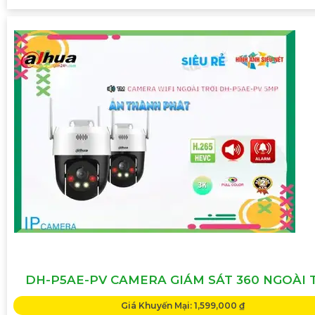
DH-P5AE-PV CAMERA GIÁM SÁT 360 NGOÀI 
Giá Khuyến Mại: 1,599,000 ₫