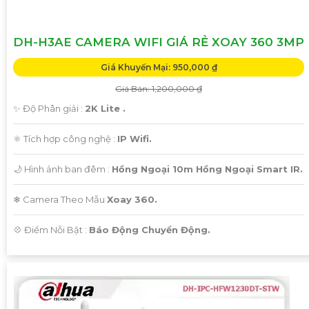
DH-H3AE CAMERA WIFI GIÁ RẺ XOAY 360 3MP
Giá Khuyến Mại: 950,000 ₫
Giá Bán: 1,200,000 ₫
✨ Độ Phân giải :
2K Lite .
⚛️ Tích hợp công nghệ :
IP Wifi.
🌙 Hình ảnh ban đêm :
Hồng Ngoại 10m Hồng Ngoại Smart IR.
❄ Camera Theo Mẫu
Xoay 360.
️💠 Điểm Nỗi Bật :
Báo Động Chuyển Động.