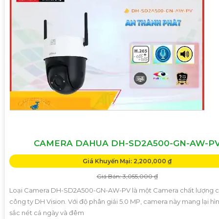
CAMERA DAHUA DH-SD2A500-GN-AW-P
Giá Khuyến Mại: 2,200,000 ₫
Giá Bán: 3,055,000 ₫
Loại Camera DH-SD2A500-GN-AW-PV là một Camera chất lượng 
công ty DH Vision. Với độ phân giải 5.0 MP, camera này mang lại hì
sắc nét cả ngày và đêm