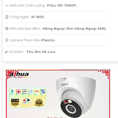
🔆 Hình Ành Chất Lượng :
FULL HD 1080P .
🏆 Công Nghệ :
IP Wifi.
🔴 Hình ảnh ban đêm :
Hồng Ngoại 15m Hồng Ngoại SMD.
🗜️ Camera Theo Mẫu
Plastic.
️✔️ Ưu Điểm :
Thu Âm Và Loa.