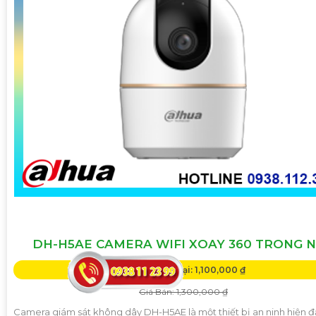
DH-H5AE CAMERA WIFI XOAY 360 TRONG 
Giá Khuyến Mại: 1,100,000 ₫
Giá Bán: 1,300,000 ₫
Camera giám sát không dây DH-H5AE là một thiết bị an ninh hiện đ