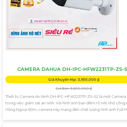
CAMERA DAHUA DH-IPC-HFW2231TP-ZS-
Giá Khuyến Mại: 3,950,000 ₫
Giá Bán: 5,600,000 ₫
Thiết bị Camera An Ninh DH-IPC-HFW2231TP-ZS-S2 là một Camera
trong việc giám sát an ninh. Với hình ảnh ban đêm rõ nét nhờ công
Hồng Ngoại 60m, camera này mang đến chất lượng hình ảnh Full 