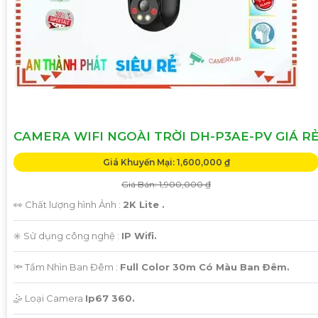
CAMERA WIFI NGOÀI TRỜI DH-P3AE-PV GIÁ R
Giá Khuyến Mại: 1,600,000 ₫
Giá Bán: 1,900,000 ₫
👀 Chất lượng hình Ảnh :
2K Lite .
✳️ Sử dụng công nghệ :
IP Wifi.
🔦 Tầm Nhìn Ban Đêm :
Full Color 30m Có Màu Ban Ðêm.
🤹 Loại Camera
Ip67 360.