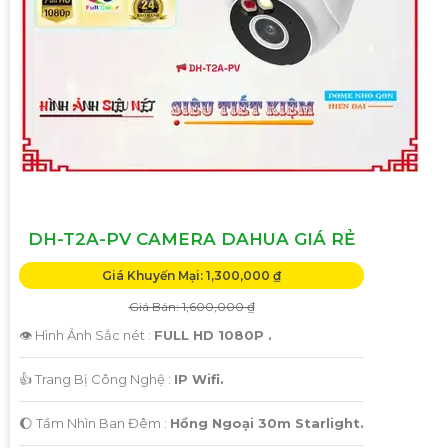
DH-T2A-PV CAMERA DAHUA GIÁ RẺ
Giá Khuyến Mại: 1,300,000 ₫
Giá Bán: 1,600,000 ₫
👁 Hình Ảnh Sắc nét :
FULL HD 1080P .
👍 Trang Bị Công Nghệ :
IP Wifi.
🌔 Tầm Nhìn Ban Đêm :
Hồng Ngoại 30m Starlight.