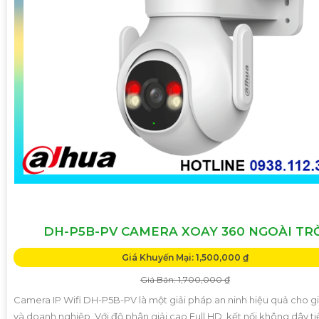
DH-P5B-PV CAMERA XOAY 360 NGOÀI TR
Giá Khuyến Mại: 1,500,000 ₫
Giá Bán: 1,700,000 ₫
Camera IP Wifi DH-P5B-PV là một giải pháp an ninh hiệu quả cho gi
và doanh nghiệp. Với độ phân giải cao Full HD, kết nối không dây tiệ