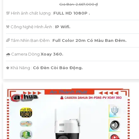
Giá Bán: 2,667,000 ₫
💯 Hình ảnh chất lượng :
FULL HD 1080P .
⚒ Công Nghệ Hình Ảnh :
IP Wifi.
🌈 Tầm Nhìn Ban Đêm :
Full Color 20m Có Màu Ban Đêm.
🌧️ Camera Dòng
Xoay 360.
️♚ Khả Năng :
Có Đèn Còi Báo Động.