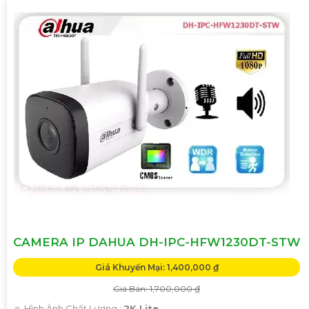
CAMERA IP DAHUA DH-IPC-HFW1230DT-STW
Giá Khuyến Mại: 1,400,000 ₫
Giá Bán: 1,700,000 ₫
🔅 Hình Ành Chất Lượng :
2K Lite .