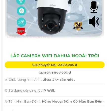
LẮP CAMERA WIFI DAHUA NGOÀI TRỜI
Giá Khuyến Mại: 2,500,000 ₫
Giá Bán: 3,800,000 ₫
☀️ Chất lượng hình Ảnh :
Ultra 2k+ sắc nét .
⚙ Sử dụng công nghệ :
IP Wifi.
💡 Tầm Nhìn Ban Đêm :
Hồng Ngoại 30m Có Màu Ban Đêm.