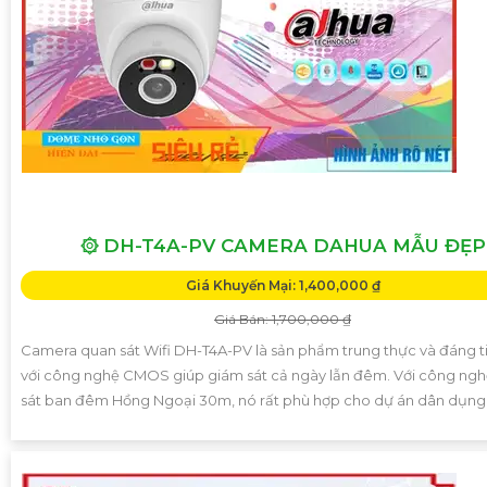
۞ DH-T4A-PV CAMERA DAHUA MẪU ĐẸP
Giá Khuyến Mại: 1,400,000 ₫
Giá Bán: 1,700,000 ₫
Camera quan sát Wifi DH-T4A-PV là sản phẩm trung thực và đáng t
với công nghệ CMOS giúp giám sát cả ngày lẫn đêm. Với công ng
sát ban đêm Hồng Ngoại 30m, nó rất phù hợp cho dự án dân dụng