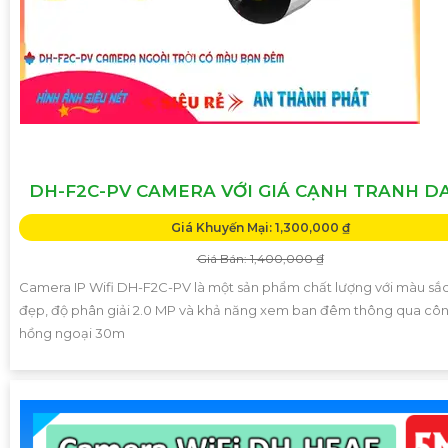
DH-F2C-PV CAMERA VỚI GIÁ CẠNH TRANH D
Giá Khuyến Mại: 1,300,000 ₫
Giá Bán: 1,400,000 ₫
Camera IP Wifi DH-F2C-PV là một sản phẩm chất lượng với màu sắ
đẹp, độ phân giải 2.0 MP và khả năng xem ban đêm thông qua cô
hồng ngoại 30m