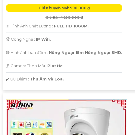
Giá Khuyến Mại: 990,000 ₫
Giá Bán: 1,290,000 ₫
🔆 Hình Ành Chất Lượng :
FULL HD 1080P .
🏆 Công Nghệ :
IP Wifi.
🔴 Hình ảnh ban đêm :
Hồng Ngoại 15m Hồng Ngoại SMD.
🗜️ Camera Theo Mẫu
Plastic.
️✔️ Ưu Điểm :
Thu Âm Và Loa.