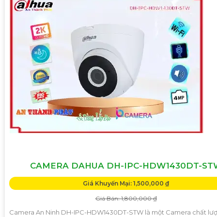
CAMERA DAHUA DH-IPC-HDW1430DT-ST
Giá Khuyến Mại: 1,500,000 ₫
Giá Bán: 1,800,000 ₫
Camera An Ninh DH-IPC-HDW1430DT-STW là một Camera chất lượ