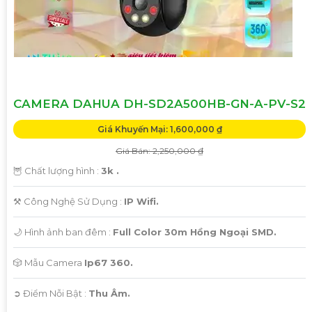
CAMERA DAHUA DH-SD2A500HB-GN-A-PV-S2
Giá Khuyến Mại: 1,600,000 ₫
Giá Bán: 2,250,000 ₫
🦉 Chất lượng hình :
3k .
⚒ Công Nghệ Sử Dụng :
IP Wifi.
🌙 Hình ảnh ban đêm :
Full Color 30m Hồng Ngoại SMD.
🎲 Mẫu Camera
Ip67 360.
️➲ Điểm Nỗi Bật :
Thu Âm.