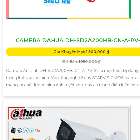
CAMERA DAHUA DH-SD2A200HB-GN-A-PV-
Giá Khuyến Mại: 1,500,000 ₫
Giá Bán: 1,950,000 ₫
Camera An Ninh DH-SD2A200HB-GN-A-PV-S2 là một thiết bị đáng 
trong lĩnh vực an ninh. Với công nghệ Sony STARVIS CMOS, camer
mang lại chất lượng hình ảnh tuyệt vời ngay cả trong điều kiện ánh