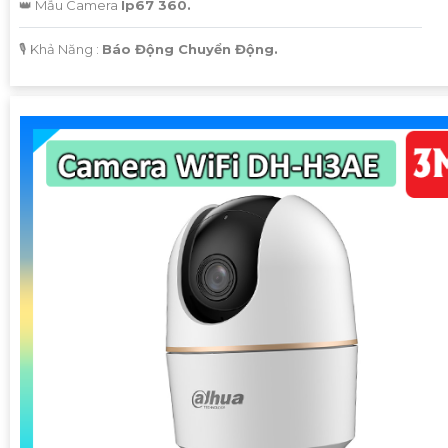
👑 Mẫu Camera
Ip67 360.
️🎙 Khả Năng :
Báo Động Chuyển Động.