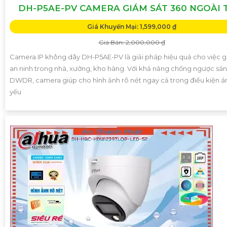
DH-P5AE-PV CAMERA GIÁM SÁT 360 NGOÀI 
Giá Khuyến Mại: 1,599,000 ₫
Giá Bán: 2,000,000 ₫
Camera IP không dây DH-P5AE-PV là giải pháp hiệu quả cho việc g
an ninh trong nhà, xưởng, kho hàng. Với khả năng chống ngược sá
DWDR, camera giúp cho hình ảnh rõ nét ngay cả trong điều kiện á
yếu