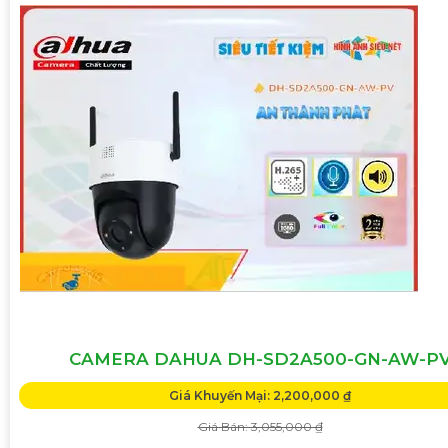
CAMERA DAHUA DH-SD2A500-GN-AW-P
Giá Khuyến Mại: 2,200,000 ₫
Giá Bán: 3,055,000 ₫