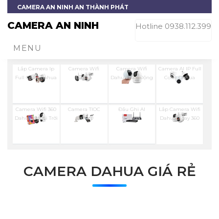
CAMERA AN NINH AN THÀNH PHÁT
CAMERA AN NINH
Hotline 0938.112.399
MENU
Lắp Camera Ip
Camera Wifi
Camera Wifi
Camera AI IP Full
Full Color Dahua
Dahua
Dahua Báo Động
Color Dahua
Camera Wifi 360
Camera TIOC
Đầu Ghi AI
Lắp Camera Wifi
Dahua Ngoài Trời
Dahua
Dahua
Dahua Xoay 360
CAMERA DAHUA GIÁ RẺ