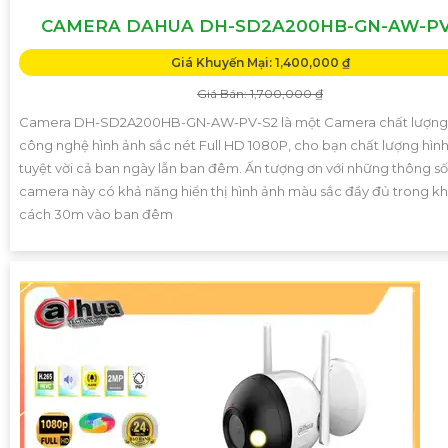
CAMERA DAHUA DH-SD2A200HB-GN-AW-PV
Giá Khuyến Mại: 1,400,000 ₫
Giá Bán: 1,700,000 ₫
Camera DH-SD2A200HB-GN-AW-PV-S2 là một Camera chất lượng 
công nghệ hình ảnh sắc nét Full HD 1080P, cho bạn chất lượng hìn
tuyệt vời cả ban ngày lẫn ban đêm. Ấn tượng ơn với những thông số
camera này có khả năng hiển thị hình ảnh màu sắc đầy đủ trong k
cách 30m vào ban đêm