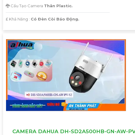
🐉️ Cấu Tạo Camera
Thân Plastic.
️₤ Khả Năng :
Có Ðèn Còi Báo Động.
CAMERA DAHUA DH-SD2A500HB-GN-AW-PV