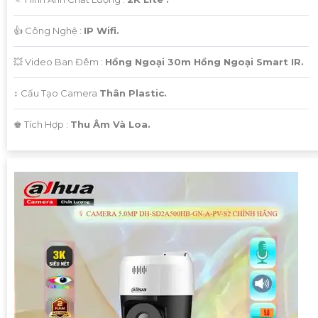
👍 Công Nghệ :
IP Wifi.
💥 Video Ban Đêm :
Hồng Ngoại 30m Hồng Ngoại Smart IR.
↕️ Cấu Tạo Camera
Thân Plastic.
️♚ Tích Hợp :
Thu Âm Và Loa.