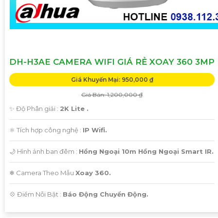
DH-H3AE CAMERA WIFI GIÁ RẺ XOAY 360 3MP
Giá Khuyến Mại: 950,000 ₫
Giá Bán: 1,200,000 ₫
✨ Độ Phân giải :
2K Lite .
⚛️ Tích hợp công nghệ :
IP Wifi.
🌙 Hình ảnh ban đêm :
Hồng Ngoại 10m Hồng Ngoại Smart IR.
❄ Camera Theo Mẫu
Xoay 360.
️💠 Điểm Nỗi Bật :
Báo Động Chuyển Động.