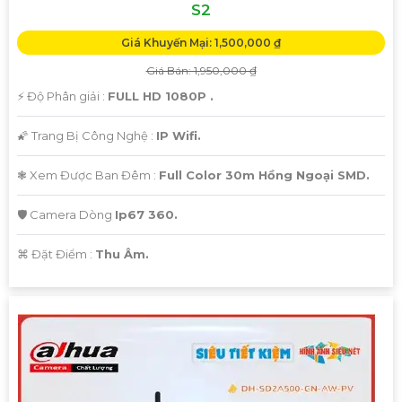
S2
Giá Khuyến Mại: 1,500,000 ₫
Giá Bán: 1,950,000 ₫
️⚡ Độ Phân giải :
FULL HD 1080P .
🌠 Trang Bị Công Nghệ :
IP Wifi.
❃ Xem Được Ban Đêm :
Full Color 30m Hồng Ngoại SMD.
🛡 Camera Dòng
Ip67 360.
️⌘ Đặt Điểm :
Thu Âm.