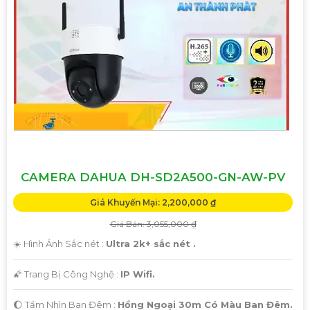
CAMERA DAHUA DH-SD2A500-GN-AW-PV
Giá Khuyến Mại: 2,200,000 ₫
Giá Bán: 3,055,000 ₫
☀️ Hình Ảnh Sắc nét :
Ultra 2k+ sắc nét .
🌠 Trang Bị Công Nghệ :
IP Wifi.
🌔 Tầm Nhìn Ban Đêm :
Hồng Ngoại 30m Có Màu Ban Đêm.