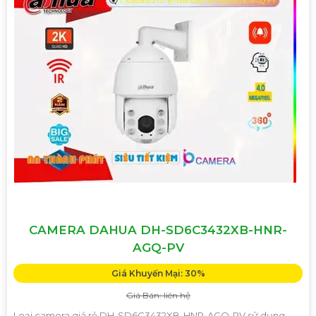
CAMERA DAHUA DH-SD6C3432XB-HNR-
AGQ-PV
Giá Khuyến Mại: 30%
Giá Bán: liên hệ
Loại camera giá rẻ DH-SD6C3432XB-HNR-AGQ-PV sử dụng