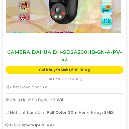
CAMERA DAHUA DH-SD2A500HB-GN-A-PV-
S2
Giá Khuyến Mại: 1,600,000 ₫
Giá Bán: 2,250,000 ₫
🦉 Chất lượng hình :
3k .
⚒ Công Nghệ Sử Dụng :
IP Wifi.
🌙 Hình ảnh ban đêm :
Full Color 30m Hồng Ngoại SMD.
🎲 Mẫu Camera
Ip67 360.