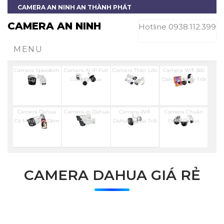
CAMERA AN NINH AN THÀNH PHÁT
CAMERA AN NINH
Hotline 0938.112.399
MENU
Camera Speedom
Camera AI IP Full
Camera Thân Lớn
Camera Wifi 360
Dahua
Color Dahua
Dahua
Dahua Ngoài Trời
Camera Dahua
Camera Ip Dahua
Camera Wifi
Camera Chuẩn
Có Màu Ban Đêm
Dahua Ngoài Trời
Onvif Dahua
CAMERA DAHUA GIÁ RẺ