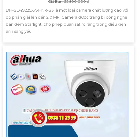
Giá Bán: 22,500,000 ₫
DH-SD49225XA-HNR-S3 là một loại camera chất lượng cao với
độ phân giải lên đến 2.0 MP. Camera được trang bị công nghệ
ban đêm Starlight, cho phép quan sát rõ ràng trong điều kiện
ánh sáng yếu