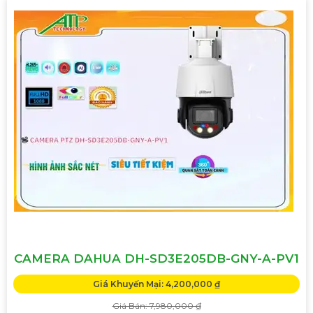
CAMERA DAHUA DH-SD3E205DB-GNY-A-PV1
Giá Khuyến Mại: 4,200,000 ₫
Giá Bán: 7,980,000 ₫