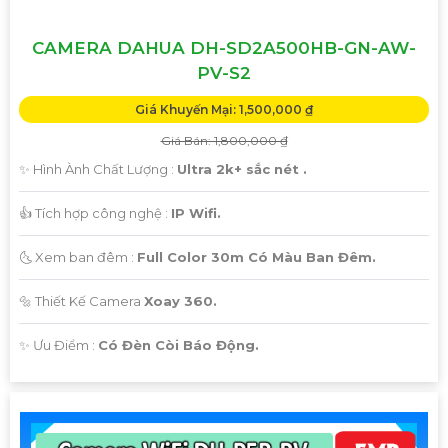
CAMERA DAHUA DH-SD2A500HB-GN-AW-
PV-S2
Giá Khuyến Mại: 1,500,000 ₫
Giá Bán: 1,800,000 ₫
✨ Hình Ành Chất Lượng :
Ultra 2k+ sắc nét .
👍 Tích hợp công nghệ :
IP Wifi.
🌜 Xem ban đêm :
Full Color 30m Có Màu Ban Đêm.
🔩 Thiết Kế Camera
Xoay 360.
️✨ Ưu Điểm :
Có Đèn Còi Báo Động.