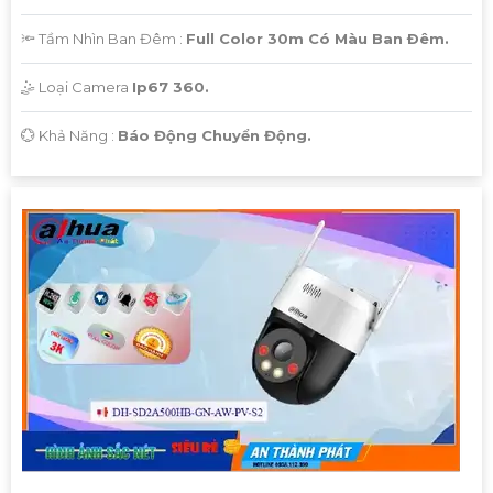
🔦 Tầm Nhìn Ban Đêm :
Full Color 30m Có Màu Ban Ðêm.
🤹 Loại Camera
Ip67 360.
️💮 Khả Năng :
Báo Động Chuyển Động.