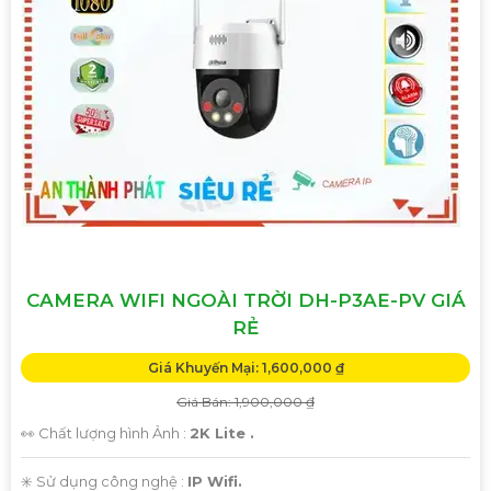
CAMERA WIFI NGOÀI TRỜI DH-P3AE-PV GIÁ
RẺ
Giá Khuyến Mại: 1,600,000 ₫
Giá Bán: 1,900,000 ₫
👀 Chất lượng hình Ảnh :
2K Lite .
✳️ Sử dụng công nghệ :
IP Wifi.