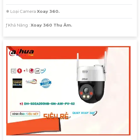
❄ Loại Camera
Xoay 360.
️ƒ Khả Năng :
Xoay 360 Thu Âm.