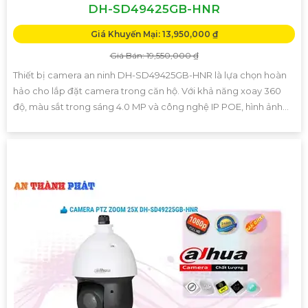
DH-SD49425GB-HNR
Giá Khuyến Mại: 13,950,000 ₫
Giá Bán: 19,550,000 ₫
Thiết bị camera an ninh DH-SD49425GB-HNR là lựa chọn hoàn
hảo cho lắp đặt camera trong căn hộ. Với khả năng xoay 360
độ, màu sắt trong sáng 4.0 MP và công nghệ IP POE, hình ảnh...