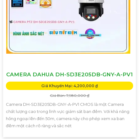
CAMERA DAHUA DH-SD3E205DB-GNY-A-PV1
Giá Khuyến Mại: 4,200,000 ₫
Giá Bán: 7,980,000 ₫
Camera DH-SD3E205DB-GNY-A-PV1 CMOS là một Camera
chất lượng cao trong lĩnh vực giám sát ban đêm. Với khả năng
hồng ngoại lên đến 50m, camera này cho phép xem xa ban
đêm một cách rõ ràng và sắc nét