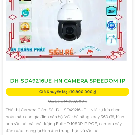
DH-SD49216UE-HN CAMERA SPEEDOM IP
Giá Khuyến Mại: 10,900,000 ₫
Giá Bán: 14,398,000 ₫
Thiết bị Camera Giám Sát DH-SD49216UE-HN là sự lựa chọn
hoàn hảo cho gia đình căn hộ. Với khả năng xoay 360 độ, hình
ảnh sắc nét và chất lượng Full HD 1080P IP POE, camera này
đảm bảo mang lại hình ảnh trung thực và sắc nét