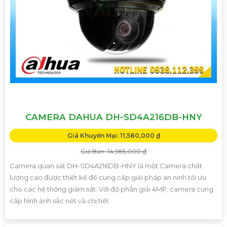
CAMERA DAHUA DH-SD4A216DB-HNY
Giá Khuyến Mại: 11,580,000 ₫
Giá Bán: 14,985,000 ₫
Camera quan sát DH-SD4A216DB-HNY là một Camera chất
lượng cao được thiết kế để cung cấp giải pháp an ninh tối ưu
cho các hệ thống giám sát. Với độ phân giải 4MP, camera cung
cấp hình ảnh sắc nét và chi tiết