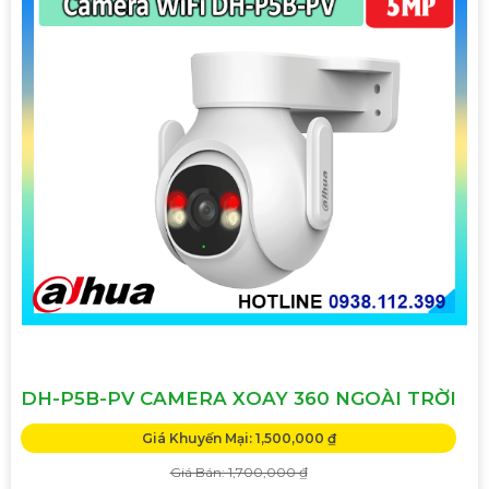
DH-P5B-PV CAMERA XOAY 360 NGOÀI TRỜI
Giá Khuyến Mại: 1,500,000 ₫
Giá Bán: 1,700,000 ₫