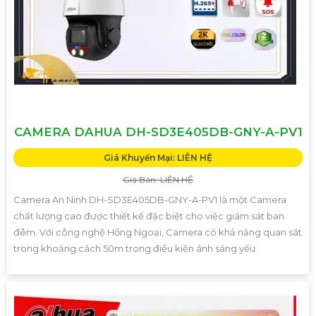
CAMERA DAHUA DH-SD3E405DB-GNY-A-PV1
Giá Khuyến Mại: LIÊN HỆ
Giá Bán: LIÊN HỆ
Camera An Ninh DH-SD3E405DB-GNY-A-PV1 là một Camera
chất lượng cao được thiết kế đặc biệt cho việc giám sát ban
đêm. Với công nghệ Hồng Ngoại, Camera có khả năng quan sát
trong khoảng cách 50m trong điều kiện ánh sáng yếu