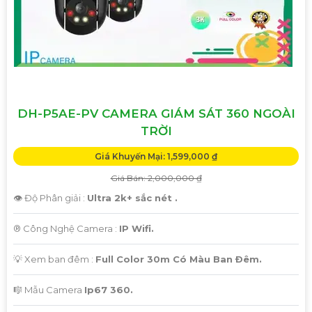
DH-P5AE-PV CAMERA GIÁM SÁT 360 NGOÀI
TRỜI
Giá Khuyến Mại: 1,599,000 ₫
Giá Bán: 2,000,000 ₫
👁 Độ Phân giải :
Ultra 2k+ sắc nét .
®️ Công Nghệ Camera :
IP Wifi.
💡 Xem ban đêm :
Full Color 30m Có Màu Ban Ðêm.
🎼️ Mẫu Camera
Ip67 360.