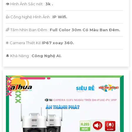
👁 Hình Ảnh Sắc nét :
3k .
👍 Công Nghệ Hình Ảnh :
IP Wifi.
🌈 Tầm Nhìn Ban Đêm :
Full Color 30m Có Màu Ban Ðêm.
❄ Camera Thiết Kế
IP67 xoay 360.
️🔔 Khả Năng :
Công Nghệ AI.