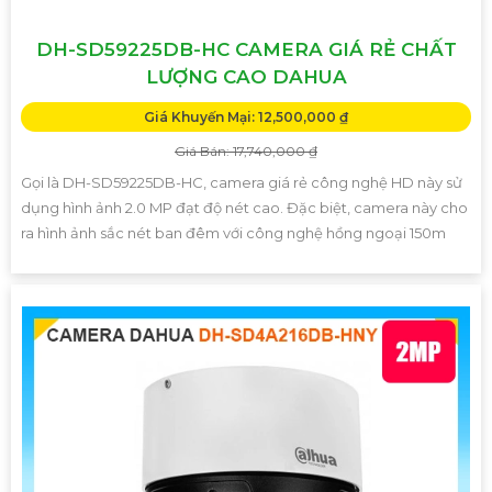
DH-SD59225DB-HC CAMERA GIÁ RẺ CHẤT
LƯỢNG CAO DAHUA
Giá Khuyến Mại: 12,500,000 ₫
Giá Bán: 17,740,000 ₫
Gọi là DH-SD59225DB-HC, camera giá rẻ công nghệ HD này sử
dụng hình ảnh 2.0 MP đạt độ nét cao. Đặc biệt, camera này cho
ra hình ảnh sắc nét ban đêm với công nghệ hồng ngoại 150m