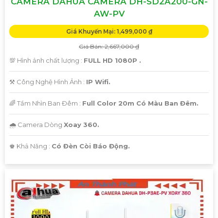
CAMERA DAHUA CAMERA DH-SD2A200-GN-
AW-PV
Giá Khuyến Mại: 1,499,000 ₫
Giá Bán: 2,667,000 ₫
💯 Hình ảnh chất lượng :
FULL HD 1080P .
⚒ Công Nghệ Hình Ảnh :
IP Wifi.
🌈 Tầm Nhìn Ban Đêm :
Full Color 20m Có Màu Ban Đêm.
🌧️ Camera Dòng
Xoay 360.
️♚ Khả Năng :
Có Đèn Còi Báo Động.