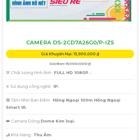
CAMERA DS-2CD7A26G0/P-IZS
Giá Khuyến Mại: 15,900,000 ₫
Giá Bán: 15,900,000 ₫
💯 Chất lượng hình Ảnh :
FULL HD 1080P .
✳️ Sử dụng công nghệ :
IP.
🔴 Tầm Nhìn Ban Đêm :
Hồng Ngoại 100m Hồng Ngoại
Smart IR.
👑 Camera Dòng
Dome Kim loại.
️🛃 Khả Năng :
Thu Âm.