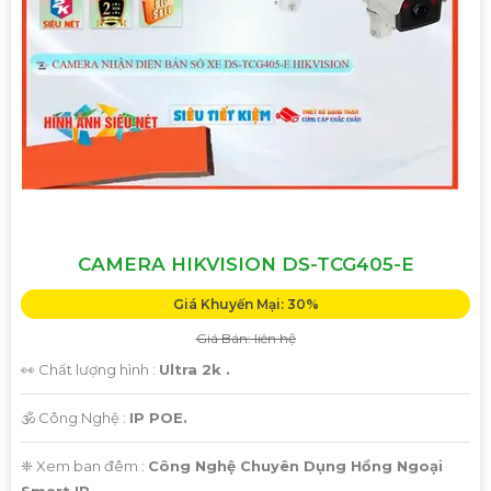
'
CAMERA HIKVISION DS-TCG405-E
Giá Khuyến Mại: 30%
Giá Bán: liên hệ
👀 Chất lượng hình :
Ultra 2k .
🕉️ Công Nghệ :
IP POE.
❈ Xem ban đêm :
Công Nghệ Chuyên Dụng Hồng Ngoại
Smart IR.