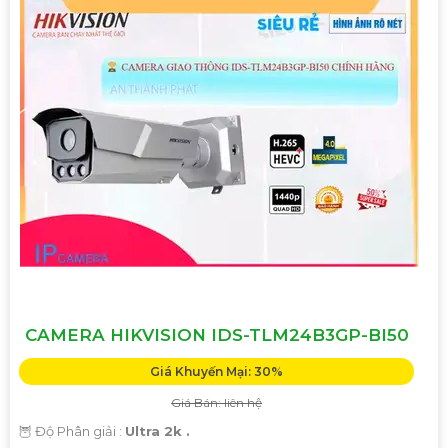
CAMERA HIKVISION IDS-TLM24B3GP-BI50
Giá Khuyến Mại: 30%
Giá Bán: liên hệ
🦉 Độ Phân giải :
Ultra 2k .