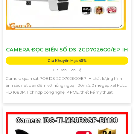
CAMERA ĐỌC BIỂN SỐ DS-2CD7026G0/EP-IH
Giá Khuyến Mại: 45%
Giá Bán: Liên Hệ
Camera quan sát POE DS-2CD7026G0/EP-IH chất lượng hình
ảnh sắc nét ban đêm với hồng ngoại 100m, 2.0 megapixel FULL
HD 1080P. Tích hợp công nghệ IP POE, thiết kế mỹ thuật...