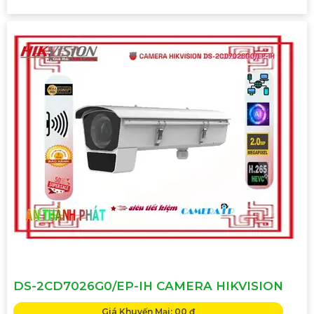
DS-2CD7026G0/EP-IH CAMERA HIKVISION
Giá Khuyến Mại: 00 ₫