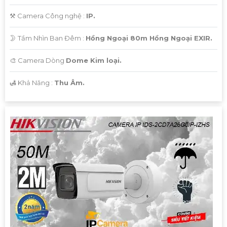
⚒ Camera Công nghệ :
IP.
🌛 Tầm Nhìn Ban Đêm :
Hồng Ngoại 80m Hồng Ngoại EXIR.
🎨 Camera Dòng
Dome Kim loại.
️🛃 Khả Năng :
Thu Âm.