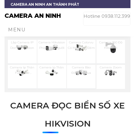
CAMERA AN NINH AN THÀNH PHÁT
CAMERA AN NINH
Hotline 0938.112.399
MENU
Lắp Camera IP
Camera Hikvision
Camera Colorvu
Camera 360 Độ
Dome Hikvision
Phân Biệt Người
Có Màu Ban Đêm
Hikvision
Camera Ip Thân
Camera Ip Thân
Camera Báo
Camera Zoom
Full Color
Hikvision
Động Dahua
45X
Hikvision
CAMERA ĐỌC BIỂN SỐ XE
HIKVISION