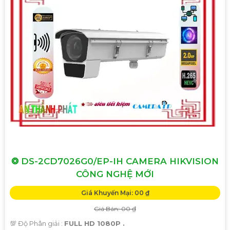
❂ DS-2CD7026G0/EP-IH CAMERA HIKVISION
CÔNG NGHỆ MỚI
Giá Khuyến Mại: 00 ₫
Giá Bán: 00 ₫
💯 Độ Phân giải :
FULL HD 1080P .