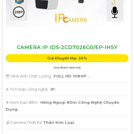
CAMERA IP IDS-2CD7026G0/EP-IHSY
Giá Khuyến Mại: 30%
Giá Bán: liên hệ
🦉 Hình Ành Chất Lượng :
FULL HD 1080P .
✳️ Tích hợp công nghệ :
IP.
❈ Xem ban đêm :
Hồng Ngoại 80m Công Nghệ Chuyên
Dụng.
🕉️ Camera Thiết Kế
Thân Kim Loại.