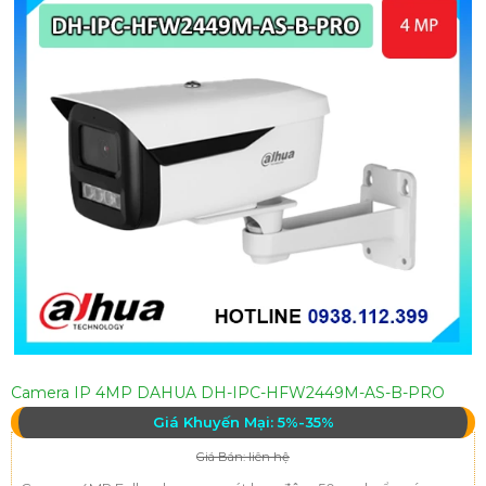
Camera IP 4MP DAHUA DH-IPC-HFW2449M-AS-B-PRO
Giá Khuyến Mại: 5%-35%
Giá Bán: liên hệ