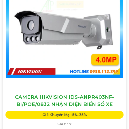
CAMERA HIKVISION IDS-ANPR403NF-
BI/POE/0832 NHẬN DIỆN BIỂN SỐ XE
Giá Khuyến Mại: 5%-35%
Giá Bán: