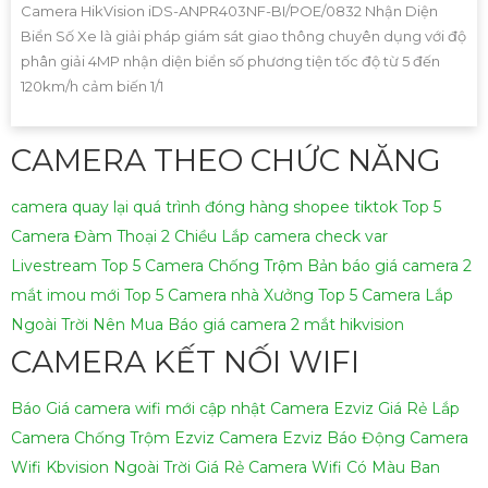
Camera HikVision iDS-ANPR403NF-BI/POE/0832 Nhận Diện
Biển Số Xe là giải pháp giám sát giao thông chuyên dụng với độ
phân giải 4MP nhận diện biển số phương tiện tốc độ từ 5 đến
120km/h cảm biến 1/1
CAMERA THEO CHỨC NĂNG
camera quay lại quá trình đóng hàng shopee tiktok
Top 5
Camera Đàm Thoại 2 Chiều
Lắp camera check var
Livestream
Top 5 Camera Chống Trộm
Bản báo giá camera 2
mắt imou mới
Top 5 Camera nhà Xưởng
Top 5 Camera Lắp
Ngoài Trời Nên Mua
Báo giá camera 2 mắt hikvision
CAMERA KẾT NỐI WIFI
Báo Giá camera wifi mới cập nhật
Camera Ezviz Giá Rẻ
Lắp
Camera Chống Trộm Ezviz
Camera Ezviz Báo Động
Camera
Wifi Kbvision Ngoài Trời Giá Rẻ
Camera Wifi Có Màu Ban