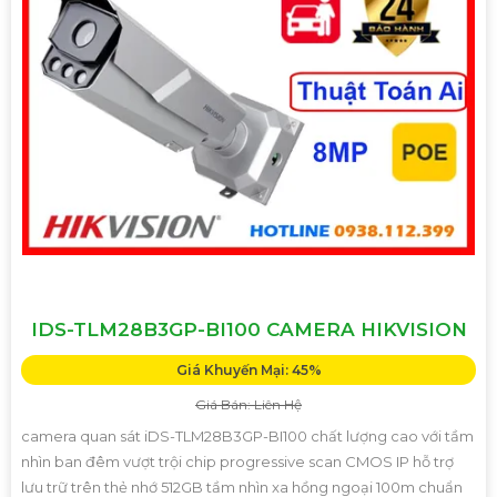
IDS-TLM28B3GP-BI100 CAMERA HIKVISION
Giá Khuyến Mại: 45%
Giá Bán: Liên Hệ
camera quan sát iDS-TLM28B3GP-BI100 chất lượng cao với tầm
nhìn ban đêm vượt trội chip progressive scan CMOS IP hỗ trợ
lưu trữ trên thẻ nhớ 512GB tầm nhìn xa hồng ngoại 100m chuẩn