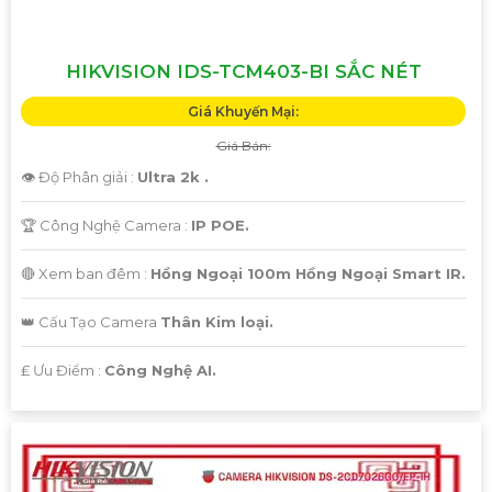
HIKVISION IDS-TCM403-BI SẮC NÉT
Giá Khuyến Mại:
Giá Bán:
👁 Độ Phân giải :
Ultra 2k .
🏆 Công Nghệ Camera :
IP POE.
🔴 Xem ban đêm :
Hồng Ngoại 100m Hồng Ngoại Smart IR.
👑 Cấu Tạo Camera
Thân Kim loại.
️₤ Ưu Điểm :
Công Nghệ AI.