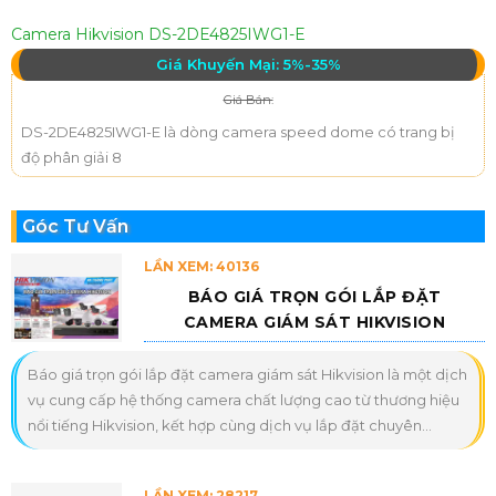
Camera Hikvision DS-2DE4825IWG1-E
Giá Khuyến Mại: 5%-35%
Giá Bán:
DS-2DE4825IWG1-E là dòng camera speed dome có trang bị
độ phân giải 8
Góc Tư Vấn
LẦN XEM: 40136
BÁO GIÁ TRỌN GÓI LẮP ĐẶT
CAMERA GIÁM SÁT HIKVISION
Báo giá trọn gói lắp đặt camera giám sát Hikvision là một dịch
vụ cung cấp hệ thống camera chất lượng cao từ thương hiệu
nổi tiếng Hikvision, kết hợp cùng dịch vụ lắp đặt chuyên...
LẦN XEM: 28217