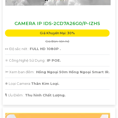
CAMERA IP IDS-2CD7A26G0/P-IZHS
Giá Khuyến Mại: 30%
Giá Bán: liên hệ
👀 Độ sắc nét :
FULL HD 1080P .
⚛️ Công Nghệ Sử Dụng :
IP POE.
🔦 Xem ban đêm :
Hồng Ngoại 50m Hồng Ngoại Smart IR.
❄ Loại Camera
Thân Kim Loại.
️🎙 Ưu Điểm :
Thu hình Chất Lượng.