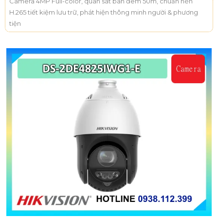
Camera 4MP Full-color, quan sát ban đêm 50m, chuẩn nén
H.265 tiết kiệm lưu trữ, phát hiện thông minh người & phương
tiện