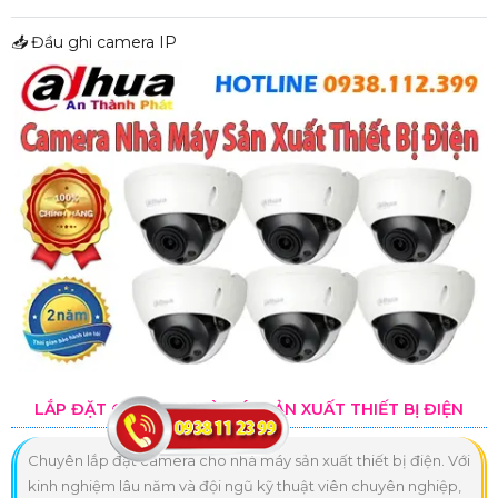
📥
Đầu ghi camera IP
LẮP ĐẶT CAMERA NHÀ MÁY SẢN XUẤT THIẾT BỊ ĐIỆN
Chuyên lắp đặt camera cho nhà máy sản xuất thiết bị điện. Với
kinh nghiệm lâu năm và đội ngũ kỹ thuật viên chuyên nghiệp,