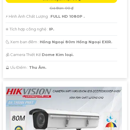
Giá Bán: 00 ₫
️⚡ Hình Ành Chất Lượng :
FULL HD 1080P .
✳️ Tích hợp công nghệ :
IP.
🌜 Xem ban đêm :
Hồng Ngoại 80m Hồng Ngoại EXIR.
🕉️ Camera Thiết Kế
Dome Kim loại.
️🔮 Ưu Điểm :
Thu Âm.