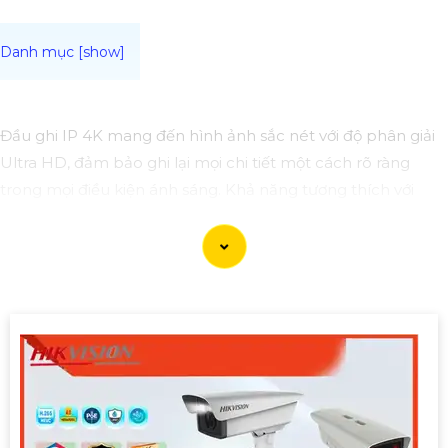
Đầu ghi IP 4K mang đến hình ảnh sắc nét với độ phân giải
Ultra HD, đảm bảo ghi lại mọi chi tiết một cách rõ ràng
trong mọi điều kiện ánh sáng. Khả năng tương thích với
nhiều dòng camera IP và hỗ trợ quản lý từ xa giúp nâng
cao hiệu quả sử dụng. Các tính năng bảo mật chuyên sâu
giúp bảo vệ tối ưu thông tin, đáp ứng mọi nhu cầu giám sát
24/7.
Lựa chọn đầu ghi IP 4K là bước tiến vững chắc để xây dựng
hệ thống giám sát an ninh hiệu quả, phù hợp cho các dự án
tòa nhà, trung tâm thương mại, hay nhà máy.