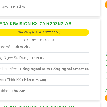
Điểm :
Thu Âm.
RA KBVISION KX-CAI4203N2-AB
Giá Khuyến Mại: 4,277,000 ₫
Giá Bán: 6,580,000 ₫
sắc nét :
Ultra 2k .
ng Nghệ Sử Dụng :
IP POE.
m ban đêm :
Hồng Ngoại 50m Hồng Ngoại Smart IR.
era Thiết Kế
Thân Kim Loại.
 Điểm :
Thu Âm.
C