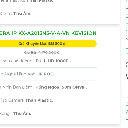
mera Thiết Kế
Thân Plastic.
T
nh nào, hãy Cung cấp cho công trình biết để Từng công trìn
B
 Điểm :
Thu Âm.
B
c
G
RA IP KX-A2013N3-V-A-VN KBVISION
Giá Khuyến Mại: 955,500 ₫
Giá Bán: 1,470,000 ₫
h ảnh chất lượng :
FULL HD 1080P .
ng Nghệ Hình Ảnh :
IP POE.
m Nhìn Ban Đêm :
Hồng Ngoại 50m ONVIF.
L
 Tạo Camera
Thân Plastic.
C
W
 Năng :
Thu Âm.
B
G