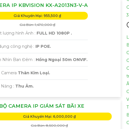
RA IP KBVISION KX-A2013N3-V-A
G
3
Giá Khuyến Mại: 955,500 ₫
Giá Bán: 1,470,000 ₫
t lượng hình Ảnh :
FULL HD 1080P .
L
B
 dụng công nghệ :
IP POE.
C
m Nhìn Ban Đêm :
Hồng Ngoại 50m ONVIF.
C
G
i Camera
Thân Kim Loại.
t
 Năng :
Thu Âm.
C
V
BỘ CAMERA IP GIÁM SÁT BÃI XE
T
B
Giá Khuyến Mại: 6,000,000 ₫
C
Giá Bán: 8,500,000 ₫