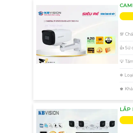
CAME
💯 Chấ
👍 Sử
'
💡 Tầ
❄ Loạ
️♚ Khả
LẮP 