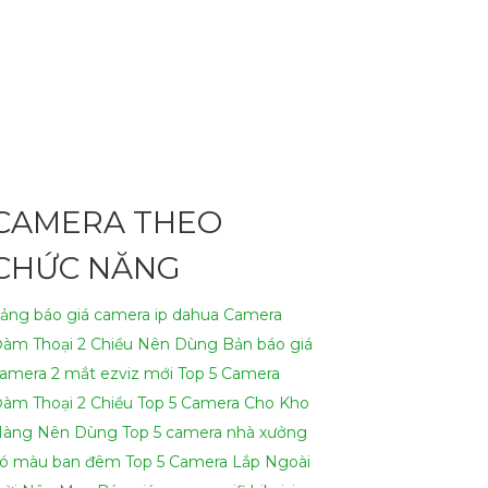
 Chuyên Nghiệp, đáp ứng nhu cầu an ninh và
 làm việc.👩‍🌾
2:
Chất lượng chính hãng: Sản
ậy: Camera được thiết kế để đáp ứng các yêu
CAMERA THEO
 và tối ưu hóa hệ thống camera an ninh.-
CHỨC NĂNG
iệp, chúng tôi mong muốn được hợp tác cùng
ảng báo giá camera ip dahua
Camera
àm Thoại 2 Chiều Nên Dùng
Bản báo giá
email dưới đây.
amera 2 mắt ezviz mới
Top 5 Camera
àm Thoại 2 Chiều
Top 5 Camera Cho Kho
àng Nên Dùng
Top 5 camera nhà xưởng
ó màu ban đêm
Top 5 Camera Lắp Ngoài
ính Hãng Chuyên Nghiệp cho dự án của mình.