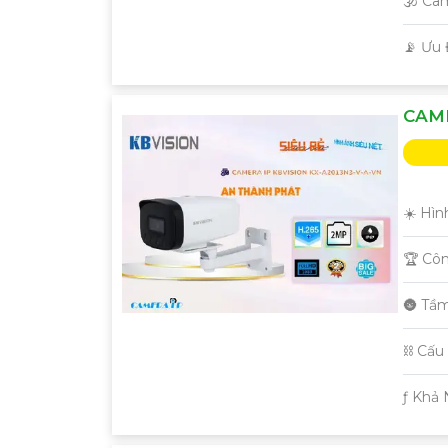
🕉️ Ca
Nếu cần thêm bất kỳ thông tin hay sự điều chỉ
️📡 Ưu
CAME
☀️ Hìn
🏆 Cô
🌚 Tầ
⛓ Cấu
️ƒ Khả