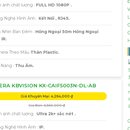
Đ
 ảnh chất lượng :
FULL HD 1080P .
V
L
ng Nghệ Hình Ảnh :
Kết Nối , RJ45.
C
 Nhìn Ban Đêm :
Hồng Ngoại 50m Hồng Ngoại
C
IR.
H
mera Theo Mẫu
Thân Plastic.
 Năng :
Thu Âm.
RA KBVISION KX-CAIF5003N-DL-AB
Giá Khuyến Mại: 4,264,000 ₫
Giá Bán: 6,560,000 ₫
h ảnh chất lượng :
Ultra 2k+ sắc nét .
ng Nghệ Hình Ảnh :
IP.