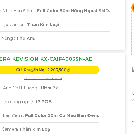
m Nhìn Ban Đêm :
Full Color 50m Hồng Ngoại SMD.
 Tạo Camera
Thân Kim Loại.
ả Năng :
Thu Âm.
RA KBVISION KX-CAIF4003SN-AB
Giá Khuyến Mại: 2,203,500 ₫
Giá Bán: 3,390,000 ₫
h Ành Chất Lượng :
Ultra 2k .
h hợp công nghệ :
IP POE.
m ban đêm :
Full Color 50m Có Màu Ban Đêm.
C
ại Camera
Thân Kim Loại.