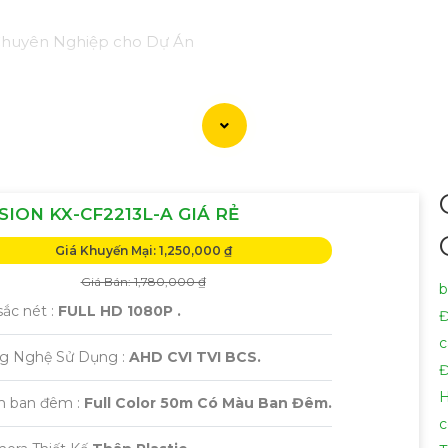
 Chuyên Nghiệp cho Dự Án
 dòng sản phẩm Camera Giá Rẻ Thiết Bị An Ninh Chính Hãng
u quả, tin cậy và tiết kiệm.
lý: Camera giá rẻ nhưng vẫn
tin tưởng
chất lượng và hiệu suất
n, cam kết chất lượng chính hãng.
3:
Chuyên nghiệp và tin c
tâm cho dự án của quý khách.
SION KX-CF2213L-A GIÁ RẺ
 hợp với không gian và mục tiêu của dự án.- Lắp đặt, cài đặt
Giá Khuyến Mại: 1,250,000 ₫
Giá Bán: 1,780,000 ₫
 cả cạnh tranh và dịch vụ chăm sóc khách hàng chuyên ngh
b
ắc nét :
FULL HD 1080P .
Đ
 tiết, vui lòng liên hệ với chúng tôi qua số điện thoại hoặc 
c
ng Nghệ Sử Dụng :
AHD CVI TVI BCS.
Đ
H
m ban đêm :
Full Color 50m Có Màu Ban Đêm.
c
 ý tưởng để giới thiệu Camera Giá Rẻ Thiết Bị An Ninh Ch