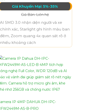
Giá Khuyến Mại: 5%-35%
Giá Bán: Liên hệ
AI SMD 3.0 nhận diện người và xe
chính xác, Starlight ghi hình màu ban
đêm, Zoom quang 4x quan sát rõ ở
nhiều khoảng cách
amera IP 4MP DAHUA DH-IPC-
HFW2449M-AS-B-PRO