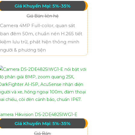
Giá Khuyến Mại: 5%-35%
Giá Bán: liên hệ
Camera 4MP Full-color, quan sát
ban đêm 50m, chuẩn nén H.265 tiết
kiệm lưu trữ, phát hiện thông minh
người & phương tiện
amera Hikvision DS-2DE4825IWG1-E
Giá Khuyến Mại: 5%-35%
Giá Bán: