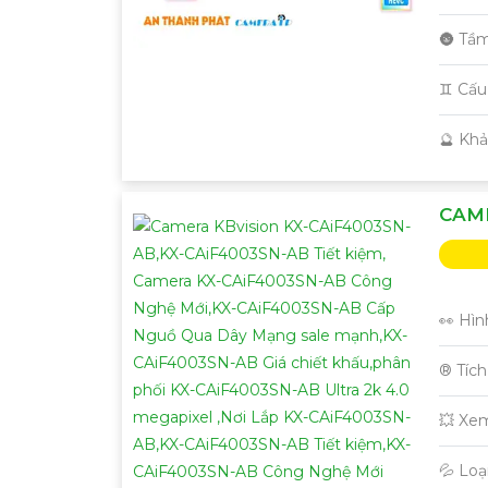
🌚 Tầ
♊ Cấu
️🔮 Kh
CAME
👀 Hìn
®️ Tíc
💥 Xe
💦 Lo