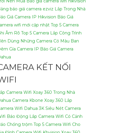
rời Nên Mua
Báo giá camera wifi hikvision
h có thể hỗ trợ bạn tốt hơn.
ảng báo giá camera ezviz Lắp Trong Nhà
áo Giá Camera IP Hikvision
Báo Giá
amera wifi mới cập nhật
Top 5 Camera
hi Âm Rõ
Top 5 Camera Lắp Công Trình
Nên Dùng
Những Camera Có Màu Ban
Đêm
Gía Camera IP
Báo Giá Camera
Dahua
CAMERA KẾT NỐI
WIFI
ắp Camera Wifi Xoay 360 Trong Nhà
Dahua
Camera Kbone Xoay 360
Lắp
amera Wifi Dahua 3K Siêu Nét
Camera
ifi Báo Động
Lắp Camera Wifi Có Cảnh
áo Chống trộm
Top 5 Camera Wifi Cho
ia Đình
Camera Wifi Kbvision Xoay 360