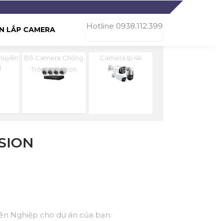
Hotline 0938.112.399
N LẮP CAMERA
huyên
Bô Camera Chống
Camera Ip 4k
Trộm Hikvision
Kbvision
SION
yên Nghiệp cho dự án của bạn: