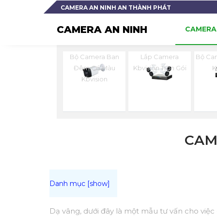
CAMERA AN NINH AN THÀNH PHÁT
CAMERA AN NINH
CAMERA 
Bộ Camera Ban
Lắp Camera
Bộ Ca
Đêm Có Màu
Kbvision Trọn Gói
K
Kbvision
CAM
Dạ vâng, dưới đây là một mẫu tư vấn cho việc