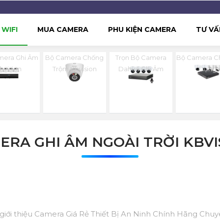
WIFI
MUA CAMERA
PHU KIỆN CAMERA
TƯ VẤ
mera Ghi Âm
Bộ Camera Chống
Trọn Bộ Camera
Bộ Camera C
bvision
Trộm Kbvision
Dahua Ghi Âm
Dụng
ERA GHI ÂM NGOÀI TRỜI KBVI
 giới thiệu Camera Giá Rẻ Thiết Bị An Ninh Chính Hãng Chu