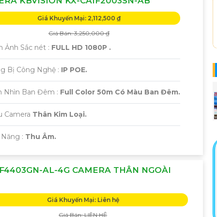
RA KBVISION KX-CAIF2003SN-AB
Giá Khuyến Mại: 2,112,500 ₫
Giá Bán: 3,250,000 ₫
h Ảnh Sắc nét :
FULL HD 1080P .
ng Bị Công Nghệ :
IP POE.
m Nhìn Ban Đêm :
Full Color 50m Có Màu Ban Đêm.
ẫu Camera
Thân Kim Loại.
 Năng :
Thu Âm.
CF4403GN-AL-4G CAMERA THÂN NGOÀI
Giá Khuyến Mại: Liên hệ
Giá Bán: LIÊN HỆ