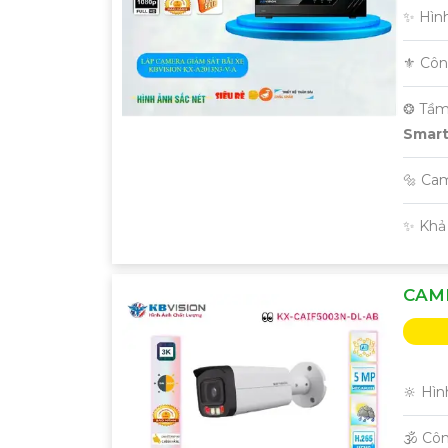
✨ Hình
⚜️ Cô
❂ Tầm
Smart 
🔩 Ca
️✨ Khả
CAME
🔆 Hìn
🕉️ Cô