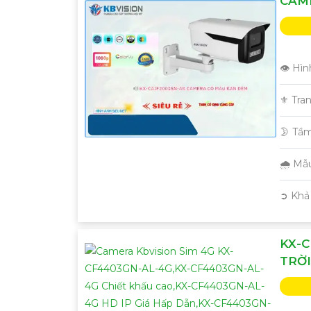
CAME
👁 Hìn
⚜️ Tra
🌛 Tầ
🌧️ M
️➲ Khả
KX-
TRỜI