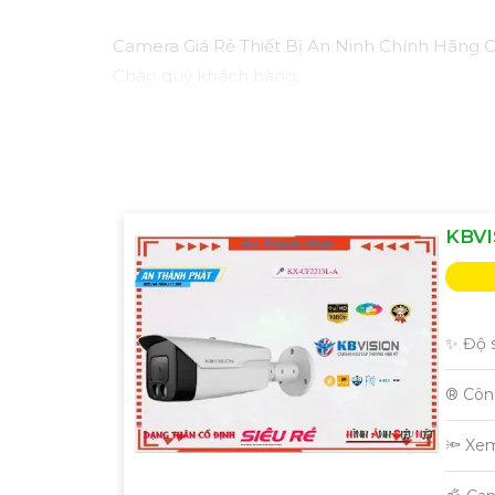
Camera Giá Rẻ Thiết Bị An Ninh Chính Hãng
Chào quý khách hàng,
Chúng tôi xin giới thiệu đến quý khách hàng
giám sát cho dự án của quý khách một cách hiệ
Ưu điểm của dòng sản phẩm:〗
1:
Giá cả hợp 
phẩm được chọn lọc từ các nhà sản xuất uy tí
cầu an ninh chuyên nghiệp, mang đến sự an 
KBVI
Dịch vụ đi kèm:- Tư vấn, lựa chọn thiết bị phù
Hướng dẫn sử dụng và bảo trì sản phẩm.
Với sự cam kết về chất lượng sản phẩm, giá
quý khách hàng trong dự án này.
✨ Độ s
Để biết thêm thông tin và nhận được báo giá chi
®️ Cô
Trân trọng,
[Đơn vị cung cấp]
🔦 Xe
Hy vọng mẫu tư vấn trên sẽ giúp bạn có thêm