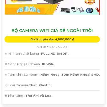
BỘ CAMERA WIFI GIÁ RẺ NGOÀI TRỜI
Giá Khuyến Mại: 4,800,000 ₫
Giá Bán: 5,540,000 ₫
🔅 Hình ảnh chất lượng :
FULL HD 1080P .
®️ Công Nghệ Hình Ảnh :
IP Wifi.
🔅 Tầm Nhìn Ban Đêm :
Hồng Ngoại 30m Hồng Ngoại SMD.
💢 Loại Camera
Thân Plastic.
️☣️ Khả Năng :
Thu Âm Và Loa.