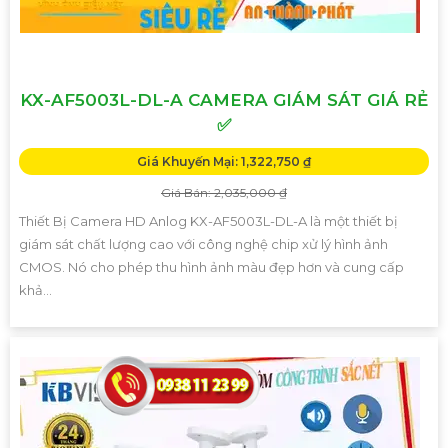
KX-AF5003L-DL-A CAMERA GIÁM SÁT GIÁ RẺ
✅
Giá Khuyến Mại: 1,322,750 ₫
Giá Bán: 2,035,000 ₫
Thiết Bị Camera HD Anlog KX-AF5003L-DL-A là một thiết bị
giám sát chất lượng cao với công nghệ chip xử lý hình ảnh
CMOS. Nó cho phép thu hình ảnh màu đẹp hơn và cung cấp
khả...