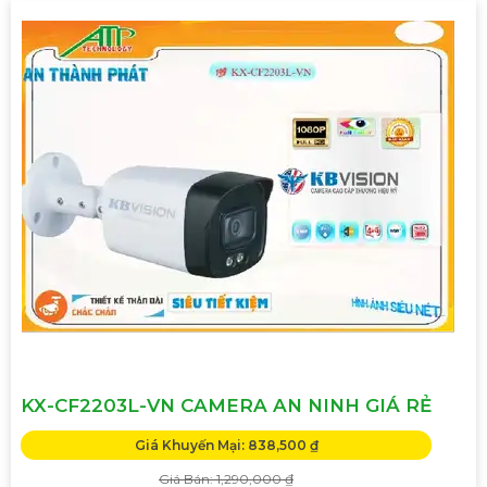
KX-CF2203L-VN CAMERA AN NINH GIÁ RẺ
Giá Khuyến Mại: 838,500 ₫
Giá Bán: 1,290,000 ₫