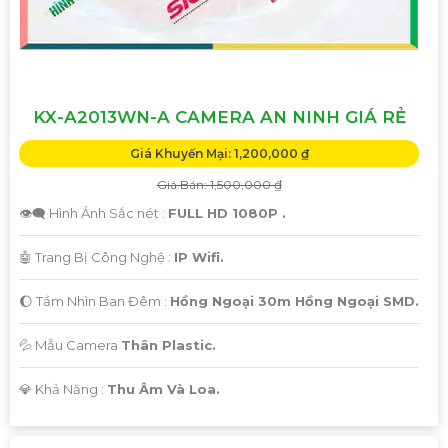
KX-A2013WN-A CAMERA AN NINH GIÁ RẺ
Giá Khuyến Mại: 1,200,000 ₫
Giá Bán: 1,500,000 ₫
👁️‍🗨 Hình Ảnh Sắc nét :
FULL HD 1080P .
🤖️ Trang Bị Công Nghệ :
IP Wifi.
🌔 Tầm Nhìn Ban Đêm :
Hồng Ngoại 30m Hồng Ngoại SMD.
💦 Mẫu Camera
Thân Plastic.
️💎 Khả Năng :
Thu Âm Và Loa.