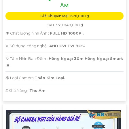
'
ÂM
Giá Khuyến Mại: 676,000 ₫
Giá Bán: 1,040,000 ₫
👁 Chất lượng hình Ảnh :
FULL HD 1080P .
✳️ Sử dụng công nghệ :
AHD CVI TVI BCS.
💡 Tầm Nhìn Ban Đêm :
Hồng Ngoại 30m Hồng Ngoại Smart
IR.
🕸️ Loại Camera
Thân Kim Loại.
️₤ Khả Năng :
Thu Âm.