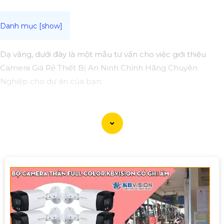
Dạ vâng, dưới đây là một mẫu tư vấn cho việc giới thiệu
Camera Giá Rẻ Thiết Bị An Ninh Chính Hãng Chuyên
Nghiệp cho dự án của bạn:
Camera Giá Rẻ Thiết Bị An Ninh Chính Hãng Chuyên
Nghiệp cho Dự Án
Chào quý khách hàng,
Chúng tôi xin giới thiệu đến quý khách hàng dòng sản
phẩm Camera Giá Rẻ Thiết Bị An Ninh Chính Hãng Chuyên
Nghiệp, đáp ứng nhu cầu an ninh và giám sát cho dự án
của quý khách một cách hiệu quả, tin cậy và tiết kiệm.
Ưu điểm của dòng sản phẩm:〗
1:
Giá cả hợp lý: Camera giá
rẻ nhưng vẫn
tin tưởng
chất lượng và hiệu suất làm việc.