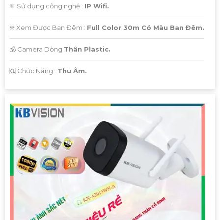
⚛️ Sử dụng công nghệ :
IP Wifi.
❈ Xem Được Ban Đêm :
Full Color 30m Có Màu Ban Ðêm.
🕉️ Camera Dòng
Thân Plastic.
️🆑 Chức Năng :
Thu Âm.