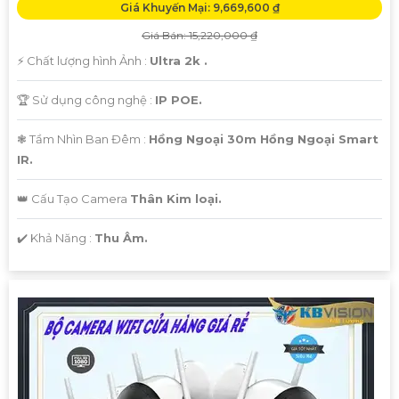
Giá Khuyến Mại: 9,669,600 ₫
Giá Bán: 15,220,000 ₫
️⚡ Chất lượng hình Ảnh :
Ultra 2k .
🏆 Sử dụng công nghệ :
IP POE.
❃ Tầm Nhìn Ban Đêm :
Hồng Ngoại 30m Hồng Ngoại Smart
IR.
👑 Cấu Tạo Camera
Thân Kim loại.
️✔️ Khả Năng :
Thu Âm.