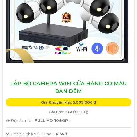
LẮP BỘ CAMERA WIFI CỬA HÀNG CÓ MÀU
BAN ĐÊM
Giá Khuyến Mại: 5,099,000 ₫
Giá Bán: 8,860,000 ₫
👁 Độ sắc nét :
FULL HD 1080P .
⚒ Công Nghệ Sử Dụng :
IP Wifi.