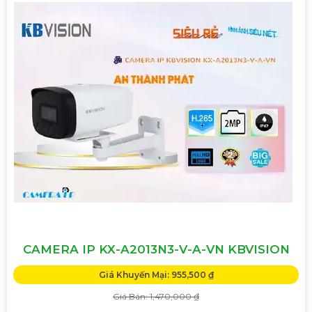
CAMERA IP KX-A2013N3-V-A-VN KBVISION
Giá Khuyến Mại: 955,500 ₫
Giá Bán: 1,470,000 ₫