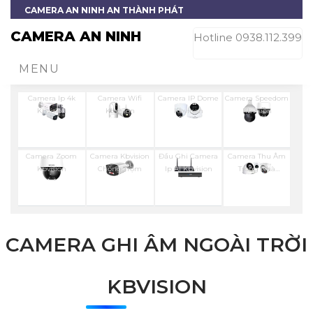
CAMERA AN NINH AN THÀNH PHÁT
CAMERA AN NINH
Hotline 0938.112.399
MENU
Camera Ip 4k
Camera Wifi
Camera IP Dome
Camera Speedom
Kbvision
Kbvision
Kbviison
Kbvision
Camera Zoom
Camera Kbvision
Đầu Ghi Camera
Camera Thu Âm
Kbvision
Chống Trộm
Ip AI Kbvision
Trong Nhà
Kbvision
CAMERA GHI ÂM NGOÀI TRỜI
KBVISION