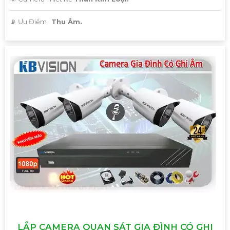
[Đơn vị cung cấp]
️📡 Ưu Điểm :
Thu Âm.
Hy vọng mẫu tư vấn trên sẽ giúp bạn có thêm ý tưởng để
giới thiệu Camera Giá Rẻ Thiết Bị An Ninh Chính Hãng
Chuyên Nghiệp cho dự án của mình. Nếu cần thêm bất kỳ
thông tin hay sự điều chỉnh nào, hãy Cung cấp cho công
trình biết để Từng công trình có thể hỗ trợ bạn tốt hơn.
LẮP CAMERA QUAN SÁT GIA ĐÌNH CÓ GHI