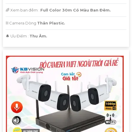
🌈 Xem ban đêm :
Full Color 30m Có Màu Ban Ðêm.
⛓ Camera Dòng
Thân Plastic.
️🔔 Ưu Điểm :
Thu Âm.