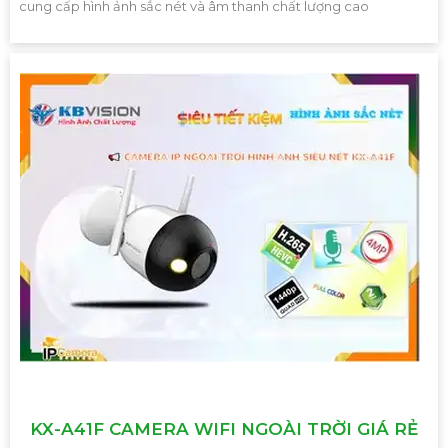
cung cấp hình ảnh sắc nét và âm thanh chất lượng cao
KX-A41F CAMERA WIFI NGOÀI TRỜI GIÁ RẺ