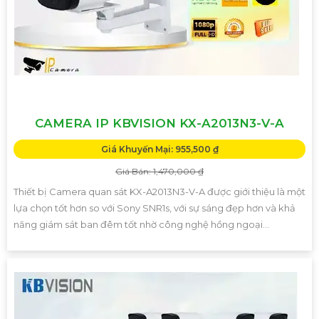
CAMERA IP KBVISION KX-A2013N3-V-A
Giá Khuyến Mại: 955,500 ₫
Giá Bán: 1,470,000 ₫
Thiết bị Camera quan sát KX-A2013N3-V-A được giới thiệu là một
lựa chọn tốt hơn so với Sony SNR1s, với sự sáng đẹp hơn và khả
năng giám sát ban đêm tốt nhờ công nghệ hồng ngoại...