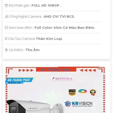
🦉 Độ Phân giải :
FULL HD 1080P .
🕉️ Công Nghệ Camera :
AHD CVI TVI BCS.
💥 Xem ban đêm :
Full Color 40m Có Màu Ban Đêm.
⛓ Cấu Tạo Camera
Thân Kim Loại.
️👮 Ưu Điểm :
Thu Âm.