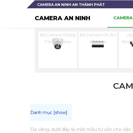
CAMERA AN NINH AN THÀNH PHÁT
CAMERA AN NINH
CAMERA 
Bộ Camera Chống
Bộ Camera Ghi Âm
Lắ
Trộm Kbvision
Kbvision
Kbvis
CAM
Dạ vâng, dưới đây là một mẫu tư vấn cho việc