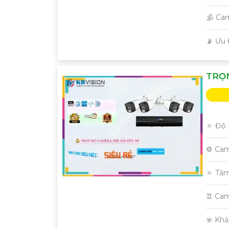
🕉️ Ca
️📡 Ưu
TRỌN
🔅 Độ 
⚙ Cam
🔅 Tầ
♊ Cam
️☣️ Kh