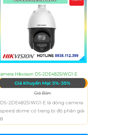
amera Hikvision DS-2DE4825IWG1-E
Giá Khuyến Mại: 5%-35%
Giá Bán:
DS-2DE4825IWG1-E là dòng camera
speed dome có trang bị độ phân giải
8