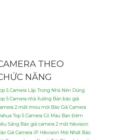
 Chuyên Nghiệp, đáp ứng nhu cầu an ninh và
 làm việc.👩‍🌾
2:
Chất lượng chính hãng: Sản
ậy: Camera được thiết kế để đáp ứng các yêu
CAMERA THEO
 và tối ưu hóa hệ thống camera an ninh.-
CHỨC NĂNG
iệp, chúng tôi mong muốn được hợp tác cùng
op 5 Camera Lắp Trong Nhà Nên Dùng
op 5 Camera nhà Xưởng
Bản báo giá
email dưới đây.
amera 2 mắt imou mới
Báo Giá Camera
Dahua
Top 5 Camera Có Màu Ban Đêm
iêu Sáng
Báo giá camera 2 mắt hikvision
áo Giá Camera IP Hikvision Mới Nhất
Báo
ính Hãng Chuyên Nghiệp cho dự án của mình.