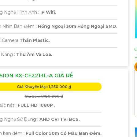
ng Nghệ Hình Ảnh :
IP Wifi.
m Nhìn Ban Đêm :
Hồng Ngoại 30m Hồng Ngoại SMD.
ại Camera
Thân Plastic.
C
ả Năng :
Thu Âm Và Loa.
SION KX-CF2213L-A GIÁ RẺ
Giá Khuyến Mại: 1,250,000 ₫
Giá Bán: 1,780,000 ₫
ắc nét :
FULL HD 1080P .
ng Nghệ Sử Dụng :
AHD CVI TVI BCS.
m ban đêm :
Full Color 50m Có Màu Ban Đêm.