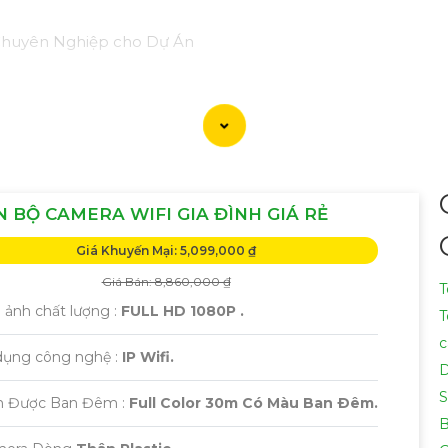
 Chuyên Nghiệp cho Dự Án
 dòng sản phẩm Camera Giá Rẻ Thiết Bị An Ninh Chính Hãng
u quả, tin cậy và tiết kiệm.
lý: Camera giá rẻ nhưng vẫn
tin tưởng
chất lượng và hiệu suất
n, cam kết chất lượng chính hãng.
3:
Chuyên nghiệp và tin c
tâm cho dự án của quý khách.
 BỘ CAMERA WIFI GIA ĐÌNH GIÁ RẺ
 hợp với không gian và mục tiêu của dự án.- Lắp đặt, cài đặt
Giá Khuyến Mại: 5,099,000 ₫
Giá Bán: 8,860,000 ₫
 cả cạnh tranh và dịch vụ chăm sóc khách hàng chuyên ngh
T
h ảnh chất lượng :
FULL HD 1080P .
T
 tiết, vui lòng liên hệ với chúng tôi qua số điện thoại hoặc 
c
 dụng công nghệ :
IP Wifi.
S
 Được Ban Đêm :
Full Color 30m Có Màu Ban Ðêm.
B
 ý tưởng để giới thiệu Camera Giá Rẻ Thiết Bị An Ninh Ch