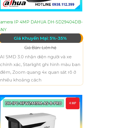
Camera IP 4MP DAHUA DH-SD29404DB-
GNY
Giá Khuyến Mại: 5%-35%
Giá Bán: Liên hệ
AI SMD 3.0 nhận diện người và xe
chính xác, Starlight ghi hình màu ban
đêm, Zoom quang 4x quan sát rõ ở
nhiều khoảng cách