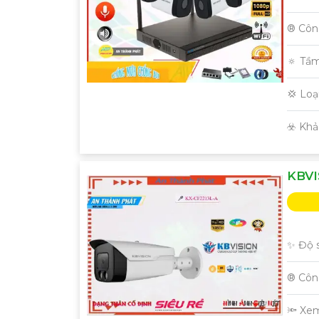
®️ Cô
🔅 Tầ
💢 Lo
️☣️ Kh
KBVI
✨ Độ s
®️ Cô
🔦 Xe