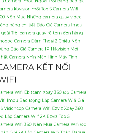
iá Camera Imou Ngoài Trời
Bảng báo giá
h có thể hỗ trợ bạn tốt hơn.
amera kbvision mới
Top 5 Camera Wifi
60 Nên Mua
Những camera quay video
óng hàng chi tiết
Báo Giá Camera Imou
goài Trời
camera quay rõ tem đơn hàng
hoppe
Camera Đàm Thoại 2 Chiều Nên
Dùng
Báo Giá Camera IP Hikvision Mới
hất
Camera Nhìn Màn Hình Máy Tính
CAMERA KẾT NỐI
WIFI
amera Wifi Ebitcam Xoay 360 Độ
Camera
ifi Imou Báo Động
Lắp Camera Wifi Giá
ẻ Visioncop
Camera Wifi Ezviz Xoay 360
Độ
Lắp Camera Wiif 2K Ezviz
Top 5
amera Wifi 360 Nên Mua
Camera Wifi Độ
hân Giải 2K
Lắp Camera Wifi Thân Dahua