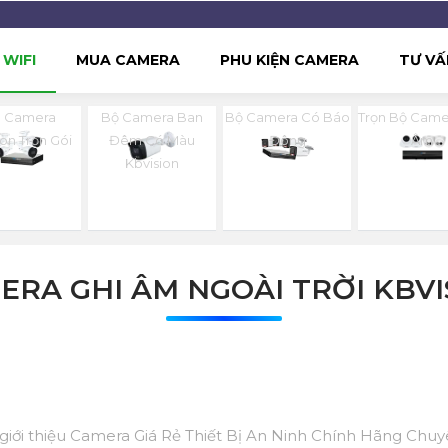
WIFI
MUA CAMERA
PHU KIỆN CAMERA
TƯ VẤ
p Camera
Bộ Camera Ban
Bộ Camera Có Báo
Trọn Bộ Came
ion Trọn Gói
Đêm Có Màu
Đông
Âm
Kbvision
ERA GHI ÂM NGOÀI TRỜI KBVI
 giới thiệu Camera Giá Rẻ Thiết Bị An Ninh Chính Hãng Chu