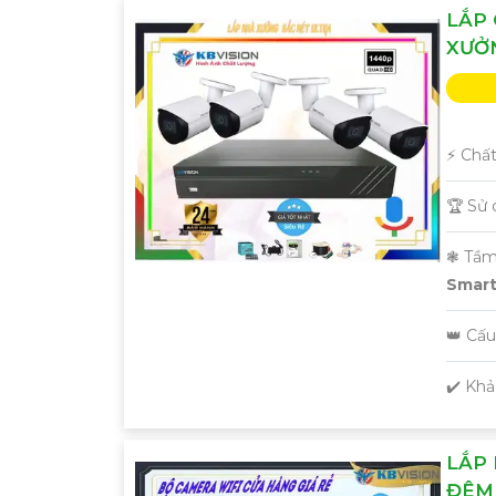
LẮP
XƯỞ
️⚡ Chấ
'
🏆 Sử
❃ Tầm
Smart 
👑 Cấ
️✔️ Kh
LẮP 
ĐÊM