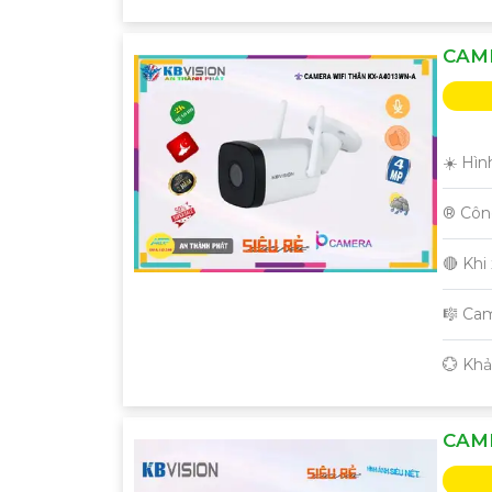
CAME
☀️ Hìn
®️ Cô
🔴 Khi
🎼️ C
️💮 Kh
CAME