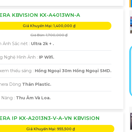
RA KBVISION KX-A4013WN-A
Giá Khuyến Mại: 1,400,000 ₫
Giá Bán: 1,700,000 ₫
h Ảnh Sắc nét :
Ultra 2k + .
ng Nghệ Hình Ảnh :
IP Wifi.
 xem thiếu sáng :
Hồng Ngoại 30m Hồng Ngoại SMD.
amera Dòng
Thân Plastic.
ả Năng :
Thu Âm Và Loa.
RA IP KX-A2013N3-V-A-VN KBVISION
Giá Khuyến Mại: 955,500 ₫