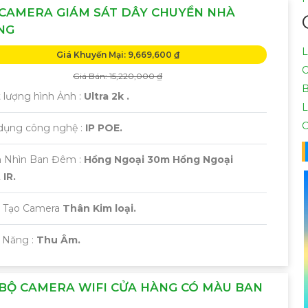
 CAMERA GIÁM SÁT DÂY CHUYỀN NHÀ
NG
L
Giá Khuyến Mại: 9,669,600 ₫
C
Giá Bán: 15,220,000 ₫
B
t lượng hình Ảnh :
Ultra 2k .
L
C
 dụng công nghệ :
IP POE.
 Nhìn Ban Đêm :
Hồng Ngoại 30m Hồng Ngoại
IR.
u Tạo Camera
Thân Kim loại.
ả Năng :
Thu Âm.
BỘ CAMERA WIFI CỬA HÀNG CÓ MÀU BAN