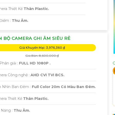
mera Thiết Kế
Thân Plastic.
 Điểm :
Thu Âm.
 BỘ CAMERA GHI ÂM SIÊU RẺ
Giá Khuyến Mại: 3,976,360 ₫
Giá Bán: 8,600,000 ₫
Phân giải :
FULL HD 1080P .
C
era Công nghệ :
AHD CVI TVI BCS.
m Nhìn Ban Đêm :
Full Color 20m Có Màu Ban Ðêm.
era Thiết Kế
Thân Plastic.
ả Năng :
Thu Âm.