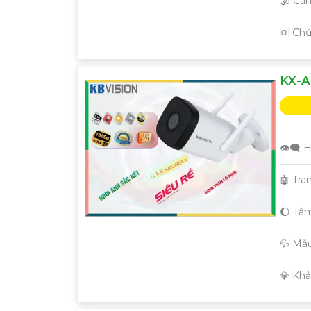
🕉️ C
Nếu cần thêm bất kỳ thông tin hay sự điều chỉ
️🆑 Ch
KX-A
👁️‍🗨
🤖️ Tr
🌔 Tầ
💦 Mẫ
️💎 Kh