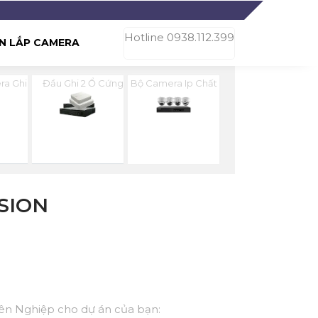
Hotline 0938.112.399
N LẮP CAMERA
ra Ghi
Đầu Ghi 2 Ổ Cứng
Bộ Camera Ip Chất
Lượng
SION
yên Nghiệp cho dự án của bạn: