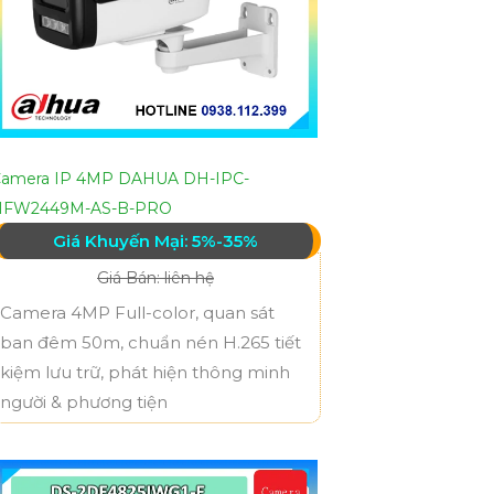
amera IP 4MP DAHUA DH-IPC-
HFW2449M-AS-B-PRO
Giá Khuyến Mại: 5%-35%
Giá Bán: liên hệ
Camera 4MP Full-color, quan sát
ban đêm 50m, chuẩn nén H.265 tiết
kiệm lưu trữ, phát hiện thông minh
người & phương tiện