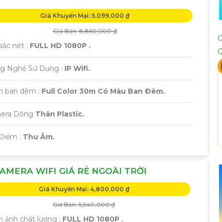
Giá Khuyến Mại: 5,099,000 ₫
Giá Bán: 8,860,000 ₫
sắc nét :
FULL HD 1080P .
g Nghệ Sử Dụng :
IP Wifi.
m ban đêm :
Full Color 30m Có Màu Ban Ðêm.
era Dòng
Thân Plastic.
 Điểm :
Thu Âm.
AMERA WIFI GIÁ RẺ NGOÀI TRỜI
Giá Khuyến Mại: 4,800,000 ₫
Giá Bán: 5,540,000 ₫
h ảnh chất lượng :
FULL HD 1080P .