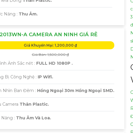
amera Dòng
Thân Plastic.
G
nh nào, hãy Cung cấp cho công trình biết để Từng công trìn
c
ức Năng :
Thu Âm.
3
đ
N
2013WN-A CAMERA AN NINH GIÁ RẺ
s
Giá Khuyến Mại: 1,200,000 ₫
Giá Bán: 1,500,000 ₫
N
 Hình Ảnh Sắc nét :
FULL HD 1080P .
ang Bị Công Nghệ :
IP Wifi.
m Nhìn Ban Đêm :
Hồng Ngoại 30m Hồng Ngoại SMD.
C
W
u Camera
Thân Plastic.
R
ả Năng :
Thu Âm Và Loa.
C
P