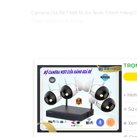
Camera Giá Rẻ Thiết Bị An Ninh Chính Hãng
Chào quý khách hàng,
Chúng tôi xin giới thiệu đến quý khách hàng
giám sát cho dự án của quý khách một cách hiệ
Ưu điểm của dòng sản phẩm:〗
1:
Giá cả hợp 
phẩm được chọn lọc từ các nhà sản xuất uy tí
cầu an ninh chuyên nghiệp, mang đến sự an 
TRỌN
Dịch vụ đi kèm:- Tư vấn, lựa chọn thiết bị phù
Hướng dẫn sử dụng và bảo trì sản phẩm.
Với sự cam kết về chất lượng sản phẩm, giá
quý khách hàng trong dự án này.
️⚡ Hìn
Để biết thêm thông tin và nhận được báo giá chi
⚛️ Sử
Trân trọng,
[Đơn vị cung cấp]
❈ Xem
Hy vọng mẫu tư vấn trên sẽ giúp bạn có thêm