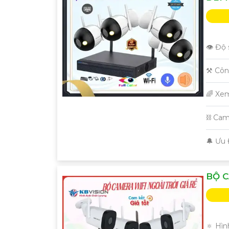
👁 Độ 
⚒ Côn
🌈 Xe
⛓ Cam
️🔔 Ưu
BỘ C
🔅 Hìn