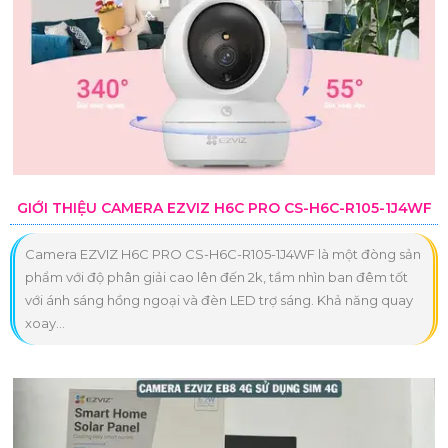
GIỚI THIỆU CAMERA EZVIZ H6C PRO CS-H6C-R105-1J4WF
Camera EZVIZ H6C PRO CS-H6C-R105-1J4WF là một đòng sản
phẩm với độ phân giải cao lên đến 2k, tầm nhìn ban đêm tốt
với ánh sáng hồng ngoại và đèn LED trợ sáng. Khả năng quay
xoay...