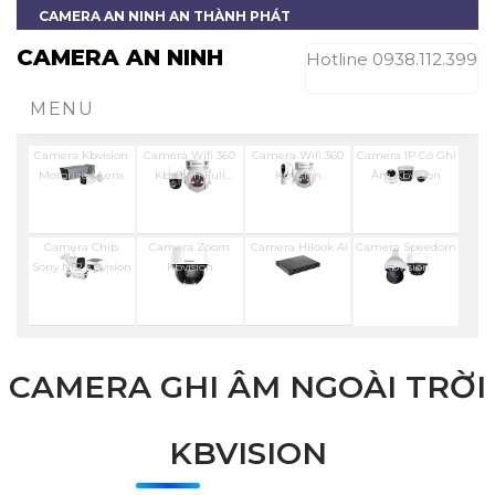
CAMERA AN NINH AN THÀNH PHÁT
CAMERA AN NINH
Hotline 0938.112.399
MENU
Camera Kbvision
Camera Wifi 360
Camera Wifi 360
Camera IP Có Ghi
Motorized Lens
Kbvision Full
Kbvision
Âm Kbvision
Color
Camera Chip
Camera Zoom
Camera Hilook Ai
Camera Speedom
Sony NIR KBvision
Kbvision
Kbvision
CAMERA GHI ÂM NGOÀI TRỜI
KBVISION