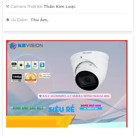
[Đơn vị cung cấp]
⚒ Camera Thiết Kế
Thân Kim Loại.
️🔔 Ưu Điểm :
Thu Âm.
Hy vọng mẫu tư vấn trên sẽ giúp bạn có thêm ý tưởng để
giới thiệu Camera Giá Rẻ Thiết Bị An Ninh Chính Hãng
Chuyên Nghiệp cho dự án của mình. Nếu cần thêm bất kỳ
thông tin hay sự điều chỉnh nào, hãy Cung cấp cho công
trình biết để Từng công trình có thể hỗ trợ bạn tốt hơn.