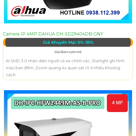
Camera IP 4MP DAHUA DH-SD29404DB-GNY
Giá Khuyến Mại: 5%-35%
Giá Bán: Liên hệ
AI SMD 3.0 nhận diện người và xe chính xác, Starlight ghi hình
màu ban đêm, Zoom quang 4x quan sát rõ ở nhiều khoảng
cách