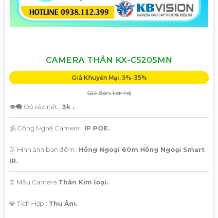
CAMERA THÂN KX-C5205MN
Giá Khuyến Mại: 5%-35%
Giá Bán: liên hệ
👁️‍🗨 Độ sắc nét :
3k .
🕉️ Công Nghệ Camera :
IP POE.
🌛 Hình ảnh ban đêm :
Hồng Ngoại 60m Hồng Ngoại Smart
IR.
♊ Mẫu Camera
Thân Kim loại.
️💎 Tích Hợp :
Thu Âm.