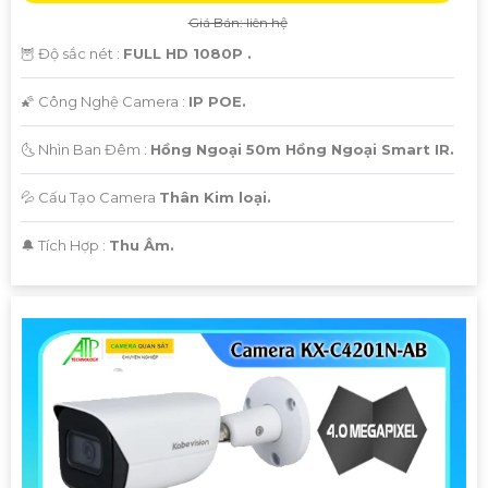
Giá Bán: liên hệ
🦉 Độ sắc nét :
FULL HD 1080P .
🌠 Công Nghệ Camera :
IP POE.
🌜 Nhìn Ban Đêm :
Hồng Ngoại 50m Hồng Ngoại Smart IR.
💦 Cấu Tạo Camera
Thân Kim loại.
️🔔 Tích Hợp :
Thu Âm.