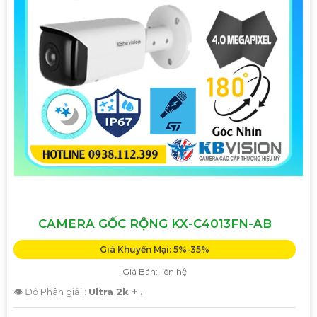
CAMERA GỐC RỘNG KX-C4013FN-AB
Giá Khuyến Mại: 5%-35%
Giá Bán: liên hệ
👁 Độ Phân giải :
Ultra 2k + .