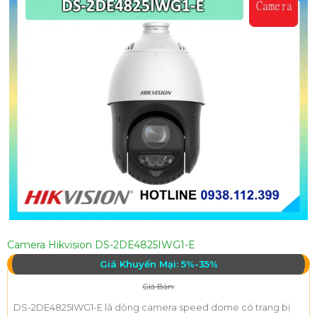
Camera Hikvision DS-2DE4825IWG1-E
Giá Khuyến Mại: 5%-35%
Giá Bán:
DS-2DE4825IWG1-E là dòng camera speed dome có trang bị