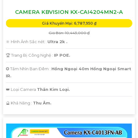
'
CAMERA KBVISION KX-CAI4204MN2-A
Giá Khuyến Mại: 6,787,950 ₫
Giá Bán: 10,443,000 ₫
🔆 Hình Ảnh Sắc nét :
Ultra 2k .
🏆 Trang Bị Công Nghệ :
IP POE.
✪ Tầm Nhìn Ban Đêm :
Hồng Ngoại 40m Hồng Ngoại Smart
IR.
👑 Loại Camera
Thân Kim Loại.
️🔮 Khả Năng :
Thu Âm.