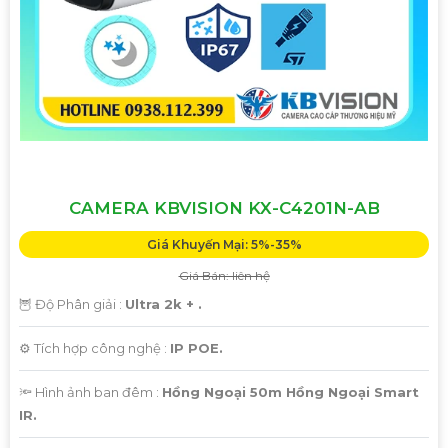
CAMERA KBVISION KX-C4201N-AB
Giá Khuyến Mại: 5%-35%
Giá Bán: liên hệ
🦉 Độ Phân giải :
Ultra 2k + .
⚙ Tích hợp công nghệ :
IP POE.
🔦 Hình ảnh ban đêm :
Hồng Ngoại 50m Hồng Ngoại Smart
IR.