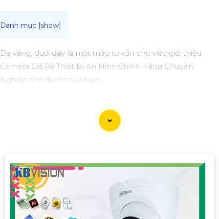
Dạ vâng, dưới đây là một mẫu tư vấn cho việc giới thiệu
Camera Giá Rẻ Thiết Bị An Ninh Chính Hãng Chuyên
Nghiệp cho dự án của bạn:
Camera Giá Rẻ Thiết Bị An Ninh Chính Hãng Chuyên
Nghiệp cho Dự Án
Chào quý khách hàng,
Chúng tôi xin giới thiệu đến quý khách hàng dòng sản
phẩm Camera Giá Rẻ Thiết Bị An Ninh Chính Hãng Chuyên
Nghiệp, đáp ứng nhu cầu an ninh và giám sát cho dự án
của quý khách một cách hiệu quả, tin cậy và tiết kiệm.
Ưu điểm của dòng sản phẩm:〗
1:
Giá cả hợp lý: Camera giá
rẻ nhưng vẫn
tin tưởng
chất lượng và hiệu suất làm việc.