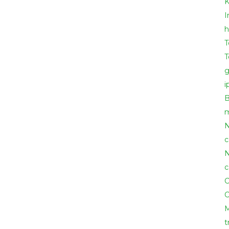
K
nh nào, hãy Cung cấp cho công trình biết để Từng công trìn
h
T
T
g
i
m
N
c
N
c
C
C
M
t