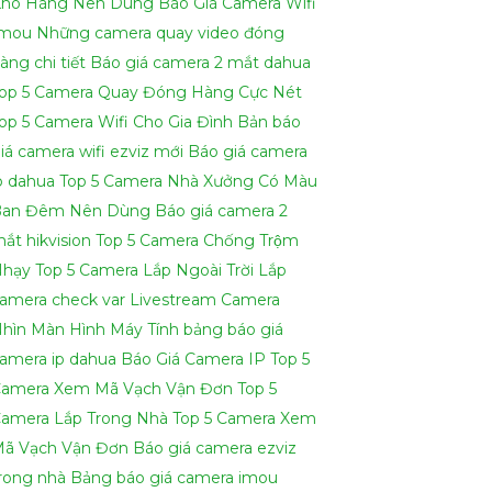
ho Hàng Nên Dùng
Báo Giá Camera Wifi
h có thể hỗ trợ bạn tốt hơn.
Imou
Những camera quay video đóng
àng chi tiết
Báo giá camera 2 mắt dahua
op 5 Camera Quay Đóng Hàng Cực Nét
op 5 Camera Wifi Cho Gia Đình
Bản báo
iá camera wifi ezviz mới
Báo giá camera
p dahua
Top 5 Camera Nhà Xưởng Có Màu
Ban Đêm Nên Dùng
Báo giá camera 2
ắt hikvision
Top 5 Camera Chống Trộm
hạy
Top 5 Camera Lắp Ngoài Trời
Lắp
amera check var Livestream
Camera
hìn Màn Hình Máy Tính
bảng báo giá
amera ip dahua
Báo Giá Camera IP
Top 5
amera Xem Mã Vạch Vận Đơn
Top 5
amera Lắp Trong Nhà
Top 5 Camera Xem
ã Vạch Vận Đơn
Báo giá camera ezviz
rong nhà
Bảng báo giá camera imou