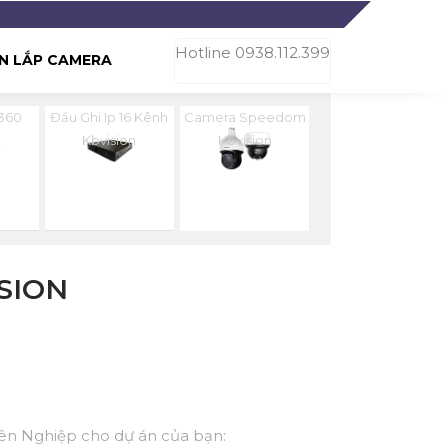
Hotline 0938.112.399
N LẮP CAMERA
360
Đầu Ghi Ip 16 Kênh
Camera Speedom
n
Kbvision
Kbvision
SION
yên Nghiệp cho dự án của bạn: