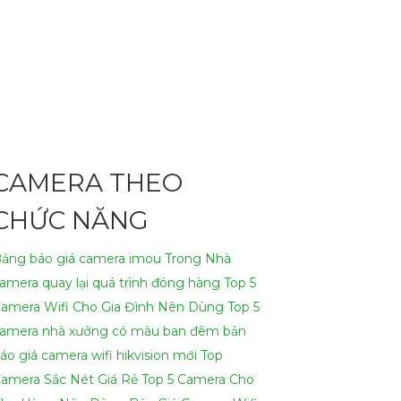
 Chuyên Nghiệp, đáp ứng nhu cầu an ninh và
 làm việc.👩‍🌾
2:
Chất lượng chính hãng: Sản
ậy: Camera được thiết kế để đáp ứng các yêu
CAMERA THEO
 và tối ưu hóa hệ thống camera an ninh.-
CHỨC NĂNG
iệp, chúng tôi mong muốn được hợp tác cùng
ảng báo giá camera imou Trong Nhà
amera quay lại quá trình đóng hàng
Top 5
email dưới đây.
amera Wifi Cho Gia Đình Nên Dùng
Top 5
amera nhà xưởng có màu ban đêm
bản
áo giá camera wifi hikvision mới
Top
amera Sắc Nét Giá Rẻ
Top 5 Camera Cho
ính Hãng Chuyên Nghiệp cho dự án của mình.