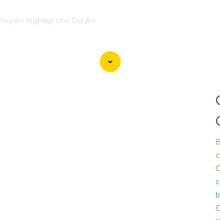
 Chuyên Nghiệp cho Dự Án
 dòng sản phẩm Camera Giá Rẻ Thiết Bị An Ninh Chính Hãng
u quả, tin cậy và tiết kiệm.
lý: Camera giá rẻ nhưng vẫn
tin tưởng
chất lượng và hiệu suất
n, cam kết chất lượng chính hãng.
3:
Chuyên nghiệp và tin c
tâm cho dự án của quý khách.
 hợp với không gian và mục tiêu của dự án.- Lắp đặt, cài đặt
 cả cạnh tranh và dịch vụ chăm sóc khách hàng chuyên ngh
B
c
 tiết, vui lòng liên hệ với chúng tôi qua số điện thoại hoặc 
C
c
b
C
 ý tưởng để giới thiệu Camera Giá Rẻ Thiết Bị An Ninh Ch