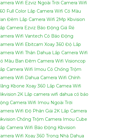
amera Wifi Ezviz Ngoài Trời
Camera Wifi
60 Full Color
Lắp Camera Wifi Có Màu
Ban Đêm
Lắp Camera Wifi 2Mp Kbvision
ắp Camera Ezviz Báo Động Giá Rẻ
amera Wifi Vantech Có Báo Động
amera Wifi Ebitcam Xoay 360 Độ
Lắp
amera Wifi Thân Dahua
Lắp Camera Wifi
ó Màu Ban Đêm
Camera Wifi Visioncop
ắp Camera Wifi Imou Có Chống Trộm
amera Wifi Dahua
Camera Wifi Chính
ãng Kbone Xoay 360
Lắp Camea Wifi
ikvision 2K
Lắp camera wifi dahua có báo
động
Camera Wifi Imou Ngoài Trời
amera Wifi Độ Phân Giải 2K
Lắp Camera
ikvision Chống Trộm
Camera Imou Cube
ắp Camera Wifi Báo Động Kbvision
amera Wifi Xoay 360 Trong Nhà Dahua