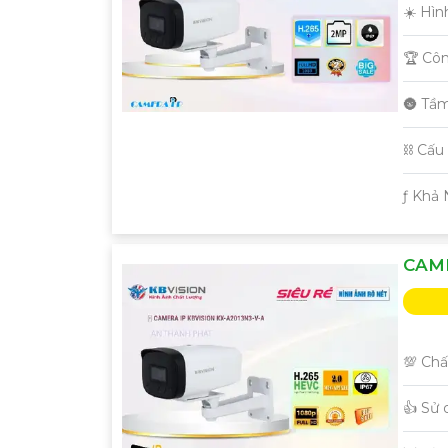
☀️ Hìn
🏆 Cô
🌚 Tầ
⛓ Cấu
️ƒ Khả
CAME
💯 Chấ
👍 Sử