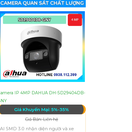
CAMERA QUAN SÁT CHẤT LƯỢNG
Camera IP 4MP DAHUA DH-SD29404DB-
GNY
Giá Khuyến Mại: 5%-35%
Giá Bán: Liên hệ
AI SMD 3.0 nhận diện người và xe