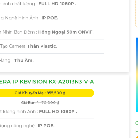
h ảnh chất lượng :
FULL HD 1080P .
ng Nghệ Hình Ảnh :
IP POE.
m Nhìn Ban Đêm :
Hồng Ngoại 50m ONVIF.
 Tạo Camera
Thân Plastic.
 Năng :
Thu Âm.
RA IP KBVISION KX-A2013N3-V-A
Giá Khuyến Mại: 955,500 ₫
Giá Bán: 1,470,000 ₫
t lượng hình Ảnh :
FULL HD 1080P .
C
 dụng công nghệ :
IP POE.