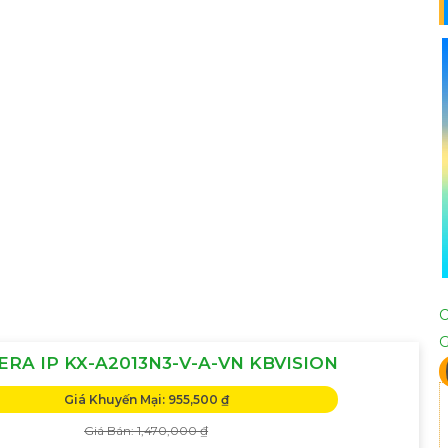
RA IP KX-A2013N3-V-A-VN KBVISION
Giá Khuyến Mại: 955,500 ₫
Giá Bán: 1,470,000 ₫