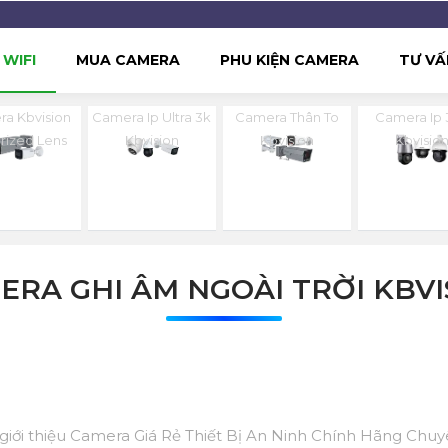
WIFI
MUA CAMERA
PHU KIỆN CAMERA
TƯ VẤ
a Kbvision
Camera Ip Ultra 3k
Camera Thân To
Camera Ip 
rized Lens
Kbvision
Kbvision
Kbvisio
ERA GHI ÂM NGOÀI TRỜI KBVI
 giới thiệu Camera Giá Rẻ Thiết Bị An Ninh Chính Hãng Chu