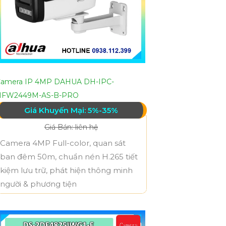
amera IP 4MP DAHUA DH-IPC-
HFW2449M-AS-B-PRO
Giá Khuyến Mại: 5%-35%
Giá Bán: liên hệ
Camera 4MP Full-color, quan sát
ban đêm 50m, chuẩn nén H.265 tiết
kiệm lưu trữ, phát hiện thông minh
người & phương tiện