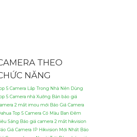
 Chuyên Nghiệp, đáp ứng nhu cầu an ninh và
 làm việc.👩‍🌾
2:
Chất lượng chính hãng: Sản
ậy: Camera được thiết kế để đáp ứng các yêu
CAMERA THEO
 và tối ưu hóa hệ thống camera an ninh.-
CHỨC NĂNG
iệp, chúng tôi mong muốn được hợp tác cùng
op 5 Camera Lắp Trong Nhà Nên Dùng
op 5 Camera nhà Xưởng
Bản báo giá
email dưới đây.
amera 2 mắt imou mới
Báo Giá Camera
Dahua
Top 5 Camera Có Màu Ban Đêm
iêu Sáng
Báo giá camera 2 mắt hikvision
áo Giá Camera IP Hikvision Mới Nhất
Báo
ính Hãng Chuyên Nghiệp cho dự án của mình.