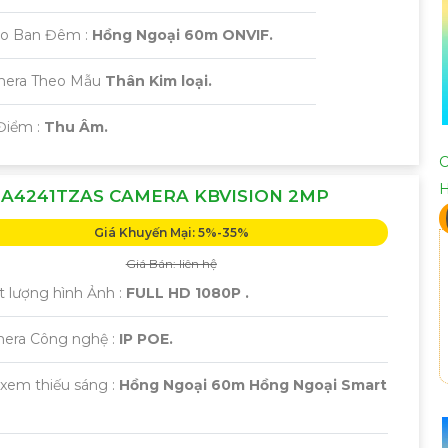
eo Ban Đêm :
Hồng Ngoại 60m ONVIF.
amera Theo Mẫu
Thân Kim loại.
Điểm :
Thu Âm.
C
A4241TZAS CAMERA KBVISION 2MP
Giá Khuyến Mại: 5%-35%
Giá Bán: liên hệ
t lượng hình Ảnh :
FULL HD 1080P .
era Công nghệ :
IP POE.
 xem thiếu sáng :
Hồng Ngoại 60m Hồng Ngoại Smart