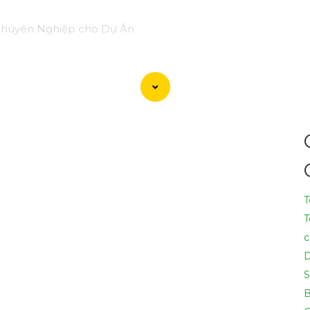
 Chuyên Nghiệp cho Dự Án
 dòng sản phẩm Camera Giá Rẻ Thiết Bị An Ninh Chính Hãng
u quả, tin cậy và tiết kiệm.
lý: Camera giá rẻ nhưng vẫn
tin tưởng
chất lượng và hiệu suất
n, cam kết chất lượng chính hãng.
3:
Chuyên nghiệp và tin c
tâm cho dự án của quý khách.
 hợp với không gian và mục tiêu của dự án.- Lắp đặt, cài đặt
 cả cạnh tranh và dịch vụ chăm sóc khách hàng chuyên ngh
T
T
 tiết, vui lòng liên hệ với chúng tôi qua số điện thoại hoặc 
c
S
B
 ý tưởng để giới thiệu Camera Giá Rẻ Thiết Bị An Ninh Ch