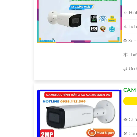
🔅 Hìn
⚛️ Tíc
❂ Xem
🕸️ Th
️🛃 Ưu
CAME
👁 Chấ
⚒ Côn