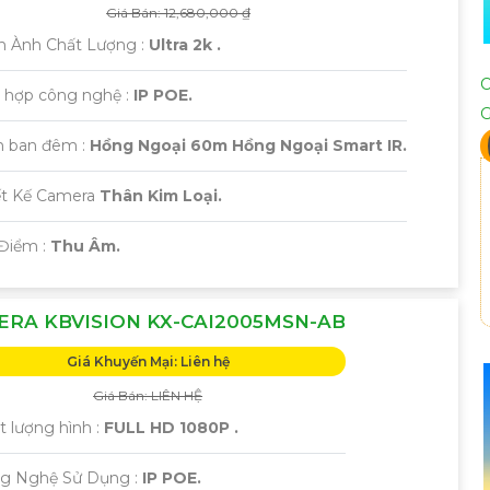
Giá Bán: 12,680,000 ₫
h Ành Chất Lượng :
Ultra 2k .
h hợp công nghệ :
IP POE.
 ban đêm :
Hồng Ngoại 60m Hồng Ngoại Smart IR.
iết Kế Camera
Thân Kim Loại.
 Điểm :
Thu Âm.
RA KBVISION KX-CAI2005MSN-AB
Giá Khuyến Mại: Liên hệ
Giá Bán: LIÊN HỆ
t lượng hình :
FULL HD 1080P .
g Nghệ Sử Dụng :
IP POE.