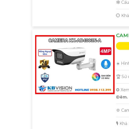
🕸️ Cấ
️💮 Kh
CAM
☀️ Hìn
🏆 Sử
✪ Xem
Ðêm.
💢 Ca
️🎙 Kh