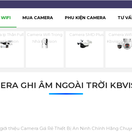
WIFI
MUA CAMERA
PHU KIỆN CAMERA
TƯ VẤ
 Ip Thân Full
Camera Wifi Trong
Camera SMD Plus
Camera Wifi
r Kbvision
Nhà Kbvision
Kbvision Full
ERA GHI ÂM NGOÀI TRỜI KBVI
 giới thiệu Camera Giá Rẻ Thiết Bị An Ninh Chính Hãng Chu