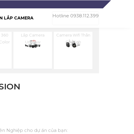
Hotline 0938.112.399
N LẮP CAMERA
 360
Lắp Camera
Camera Wifi Thân
 Color
Uniview
Cố Định
SION
yên Nghiệp cho dự án của bạn: