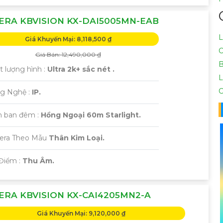
ERA KBVISION KX-DAI5005MN-EAB
L
Giá Khuyến Mại: 8,118,500 ₫
C
Giá Bán: 12,490,000 ₫
B
t lượng hình :
Ultra 2k+ sắc nét .
L
C
g Nghệ :
IP.
 ban đêm :
Hồng Ngoại 60m Starlight.
mera Theo Mẫu
Thân Kim Loại.
 Điểm :
Thu Âm.
RA KBVISION KX-CAI4205MN2-A
Giá Khuyến Mại: 9,120,000 ₫