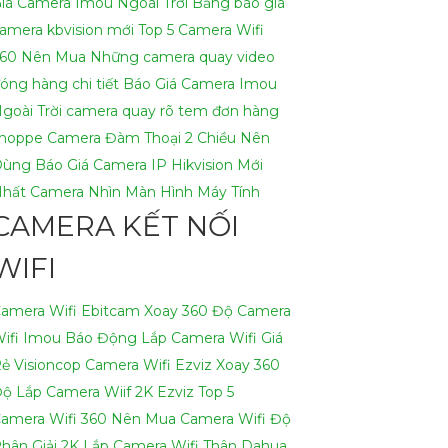
iá Camera Imou Ngoài Trời
Bảng báo giá
h có thể hỗ trợ bạn tốt hơn.
amera kbvision mới
Top 5 Camera Wifi
60 Nên Mua
Những camera quay video
óng hàng chi tiết
Báo Giá Camera Imou
goài Trời
camera quay rõ tem đơn hàng
hoppe
Camera Đàm Thoại 2 Chiều Nên
Dùng
Báo Giá Camera IP Hikvision Mới
hất
Camera Nhìn Màn Hình Máy Tính
CAMERA KẾT NỐI
WIFI
amera Wifi Ebitcam Xoay 360 Độ
Camera
ifi Imou Báo Động
Lắp Camera Wifi Giá
ẻ Visioncop
Camera Wifi Ezviz Xoay 360
Độ
Lắp Camera Wiif 2K Ezviz
Top 5
amera Wifi 360 Nên Mua
Camera Wifi Độ
hân Giải 2K
Lắp Camera Wifi Thân Dahua