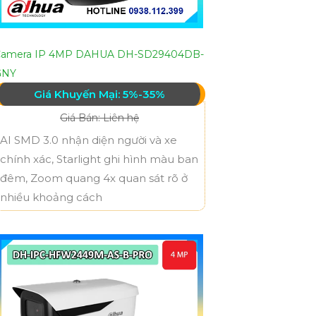
Camera IP 4MP DAHUA DH-SD29404DB-
GNY
Giá Khuyến Mại: 5%-35%
Giá Bán: Liên hệ
AI SMD 3.0 nhận diện người và xe
chính xác, Starlight ghi hình màu ban
đêm, Zoom quang 4x quan sát rõ ở
nhiều khoảng cách