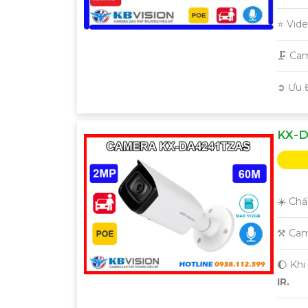
⭐ Vid
🗜️ C
️➲ Ưu 
KX-D
☀️ Chấ
⚒ Cam
🌔 Khi
IR.