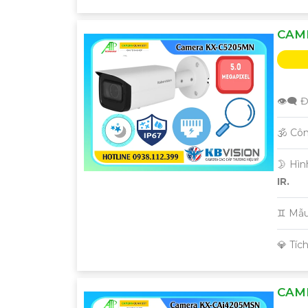
CAM
👁️‍🗨 
🕉️ C
🌛 Hì
IR.
♊ Mẫ
️💎 Tí
CAM