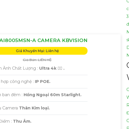
G
nh nào, hãy Cung cấp cho công trình biết để Từng công trìn
c
3
đ
N
s
AI8005MSN-A CAMERA KBVISION
Giá Khuyến Mại: Liên hệ
N
Giá Bán: LIÊN HỆ
h Ành Chất Lượng :
Ultra 4k 👍🏾 .
h hợp công nghệ :
IP POE.
C
 ban đêm :
Hồng Ngoại 60m Starlight.
W
R
ẫu Camera
Thân Kim loại.
C
Điểm :
Thu Âm.
P