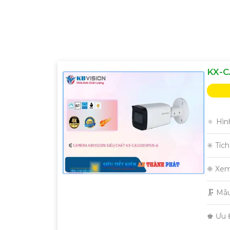
Nếu cần thêm bất kỳ thông tin hay sự điều chỉ
KX-C
🔅 Hìn
✳️ Tíc
❈ Xem
🗜️ M
️♚ Ưu 