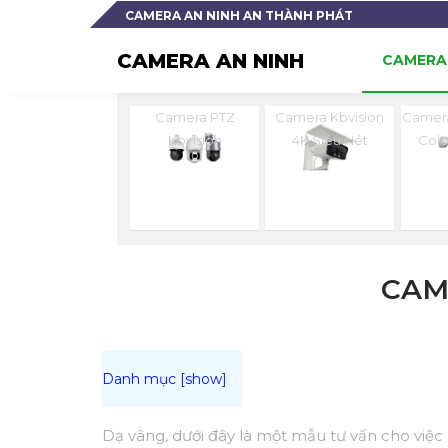
CAMERA AN NINH AN THÀNH PHÁT
CAMERA AN NINH
CAMERA 
Camera PTZ
Camera Kbvision
Camera
Kbvision
4K Siêu Nét
Colo
CAM
Dạ vâng, dưới đây là một mẫu tư vấn cho việc