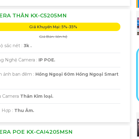
ERA THÂN KX-C5205MN
Giá Khuyến Mại: 5%-35%
Giá Bán: liên hệ
Độ sắc nét :
3k .
ông Nghệ Camera :
IP POE.
nh ảnh ban đêm :
Hồng Ngoại 60m Hồng Ngoại Smart
u Camera
Thân Kim loại.
ch Hợp :
Thu Âm.
ERA POE KX-CAI4205MSN