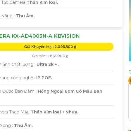
u Tạo Camera
Thân Kim loại.
ả Năng :
Thu Âm.
ERA KX-AD4003N-A KBVISION
Giá Khuyến Mại: 2,005,500 ₫
Giá Bán: 2,865,000 ₫
h ảnh chất lượng :
Ultra 2k + .
C
 dụng công nghệ :
IP POE.
 Được Ban Đêm :
Hồng Ngoại 60m Có Màu Ban
mera Theo Mẫu
Thân Kim loại + Nhựa.
ả Năng :
Thu Âm.