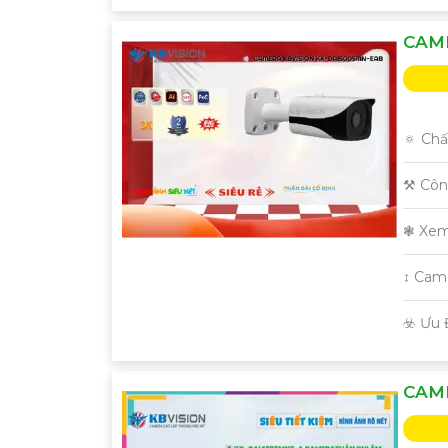
CAM
🔅 Chấ
'
⚒ Côn
❃ Xem
↕️ Ca
️☣️ Ưu
CAME