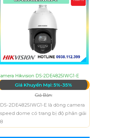
amera Hikvision DS-2DE4825IWG1-E
Giá Khuyến Mại: 5%-35%
Giá Bán:
DS-2DE4825IWG1-E là dòng camera
speed dome có trang bị độ phân giải
8