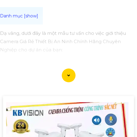
Dạ vâng, dưới đây là một mẫu tư vấn cho việc giới thiệu
Camera Giá Rẻ Thiết Bị An Ninh Chính Hãng Chuyên
Nghiệp cho dự án của bạn:
Camera Giá Rẻ Thiết Bị An Ninh Chính Hãng Chuyên
Nghiệp cho Dự Án
Chào quý khách hàng,
Chúng tôi xin giới thiệu đến quý khách hàng dòng sản
phẩm Camera Giá Rẻ Thiết Bị An Ninh Chính Hãng Chuyên
Nghiệp, đáp ứng nhu cầu an ninh và giám sát cho dự án
của quý khách một cách hiệu quả, tin cậy và tiết kiệm.
Ưu điểm của dòng sản phẩm:〗
1:
Giá cả hợp lý: Camera giá
rẻ nhưng vẫn
tin tưởng
chất lượng và hiệu suất làm việc.