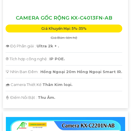
CAMERA GỐC RỘNG KX-C4013FN-AB
Giá Khuyến Mại: 5%-35%
Giá Bán: liên hệ
👁 Độ Phân giải :
Ultra 2k + .
®️ Tích hợp công nghệ :
IP POE.
💡 Nhìn Ban Đêm :
Hồng Ngoại 20m Hồng Ngoại Smart IR.
🌧️ Camera Thiết Kế
Thân Kim loại.
️👮 Điểm Nỗi Bật :
Thu Âm.