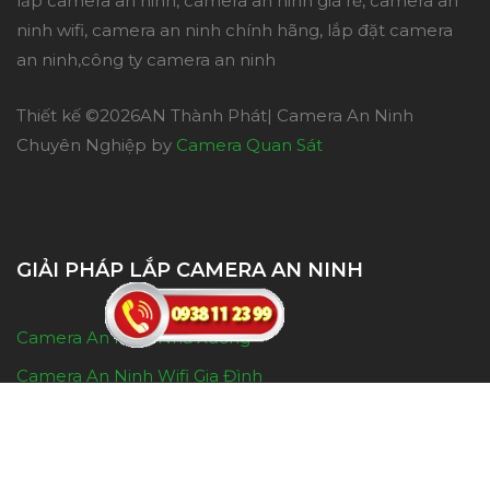
lắp camera an ninh, camera an ninh giá rẻ, camera an
ninh wifi, camera an ninh chính hãng, lắp đặt camera
an ninh,công ty camera an ninh
Thiết kế ©
2026AN Thành Phát| Camera An Ninh
Chuyên Nghiệp by
Camera Quan Sát
GIẢI PHÁP LẮP CAMERA AN NINH
Camera An Ninh Nhà Xưởng
Camera An Ninh Wifi Gia Đình
Camera An Ninh Khu Phố
Đầu Ghi Camera