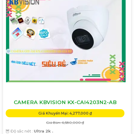
CAMERA KBVISION KX-CAI4203N2-AB
Giá Khuyến Mại: 4,277,000 ₫
Giá Bán: 6,580,000 ₫
🦉 Độ sắc nét :
Ultra 2k .