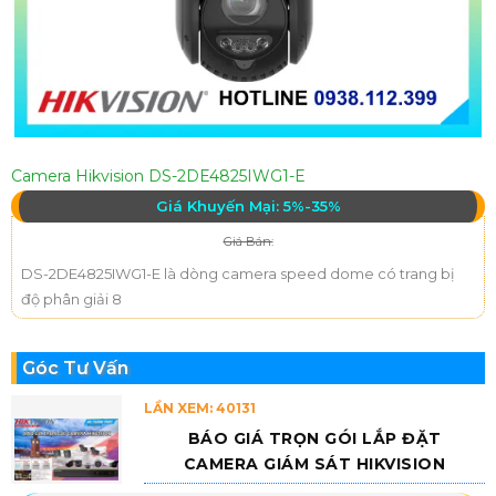
Camera Hikvision DS-2DE4825IWG1-E
Giá Khuyến Mại: 5%-35%
Giá Bán:
DS-2DE4825IWG1-E là dòng camera speed dome có trang bị
độ phân giải 8
Góc Tư Vấn
LẦN XEM: 40131
BÁO GIÁ TRỌN GÓI LẮP ĐẶT
CAMERA GIÁM SÁT HIKVISION