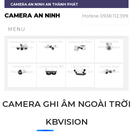
CAMERA AN NINH AN THÀNH PHÁT
CAMERA AN NINH
Hotline 0938.112.399
MENU
Camera Bám Sát
Camera Ghi Âm
Camera Ip Than
Camera Wifi
Chuyển Động
Ngoài Trời
Kbvision
Kbvision Ngoài
Kbvision
Kbvision
Trời 360
Camera Wifi
Camera Xoay 360
Lắp Camera
Camera Dual
Kbvision Ngoài
Kbvision
Kbvision Trọn Gói
Light Kbvision
Trời
CAMERA GHI ÂM NGOÀI TRỜI
KBVISION