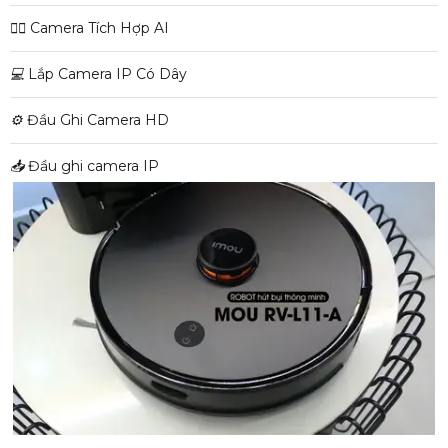
🧛‍♀️
Camera Tích Hợp AI
💻
Lắp Camera IP Có Dây
⚙️
Đầu Ghi Camera HD
📥
Đầu ghi camera IP