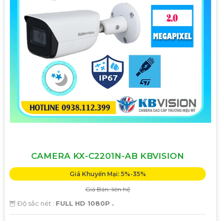
CAMERA KX-C2201N-AB KBVISION
Giá Khuyến Mại: 5%-35%
Giá Bán: liên hệ
🦉 Độ sắc nét :
FULL HD 1080P .