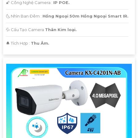
🌠 Công Nghệ Camera :
IP POE.
🌜 Nhìn Ban Đêm :
Hồng Ngoại 50m Hồng Ngoại Smart IR.
💦 Cấu Tạo Camera
Thân Kim loại.
️🔔 Tích Hợp :
Thu Âm.