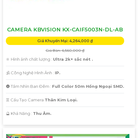
'
CAMERA KBVISION KX-CAIF5003N-DL-AB
Giá Khuyến Mại: 4,264,000 ₫
Giá Bán: 6,560,000 ₫
🔆 Hình ảnh chất lượng :
Ultra 2k+ sắc nét .
🕉️ Công Nghệ Hình Ảnh :
IP.
🌚 Tầm Nhìn Ban Đêm :
Full Color 50m Hồng Ngoại SMD.
♊ Cấu Tạo Camera
Thân Kim Loại.
️🔮 Khả Năng :
Thu Âm.