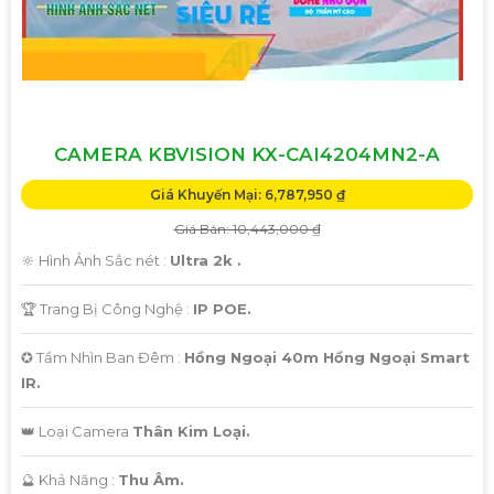
CAMERA KBVISION KX-CAI4204MN2-A
Giá Khuyến Mại: 6,787,950 ₫
Giá Bán: 10,443,000 ₫
🔆 Hình Ảnh Sắc nét :
Ultra 2k .
🏆 Trang Bị Công Nghệ :
IP POE.
✪ Tầm Nhìn Ban Đêm :
Hồng Ngoại 40m Hồng Ngoại Smart
IR.
👑 Loại Camera
Thân Kim Loại.
️🔮 Khả Năng :
Thu Âm.