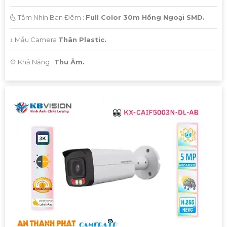
[Đơn vị cung cấp]
🌜 Tầm Nhìn Ban Đêm :
Full Color 30m Hồng Ngoại SMD.
Hy vọng mẫu tư vấn trên sẽ giúp bạn có thêm ý tưởng để
↕️ Mẫu Camera
Thân Plastic.
giới thiệu Camera Giá Rẻ Thiết Bị An Ninh Chính Hãng
️💠 Khả Năng :
Thu Âm.
Chuyên Nghiệp cho dự án của mình. Nếu cần thêm bất kỳ
thông tin hay sự điều chỉnh nào, hãy Cung cấp cho công
trình biết để Từng công trình có thể hỗ trợ bạn tốt hơn.