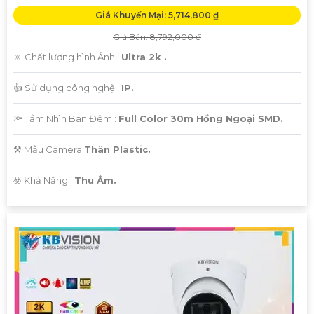
Giá Khuyến Mại: 5,714,800 ₫
Giá Bán: 8,792,000 ₫
🔅 Chất lượng hình Ảnh :
Ultra 2k .
👍 Sử dụng công nghệ :
IP.
🔦 Tầm Nhìn Ban Đêm :
Full Color 30m Hồng Ngoại SMD.
⚒ Mẫu Camera
Thân Plastic.
️☣️ Khả Năng :
Thu Âm.