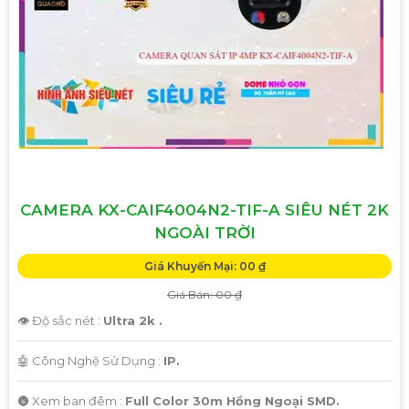
CAMERA KX-CAIF4004N2-TIF-A SIÊU NÉT 2K
NGOÀI TRỜI
Giá Khuyến Mại: 00 ₫
Giá Bán: 00 ₫
👁 Độ sắc nét :
Ultra 2k .
🤖️ Công Nghệ Sử Dụng :
IP.
🌚 Xem ban đêm :
Full Color 30m Hồng Ngoại SMD.