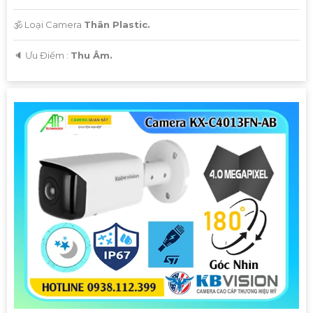
🕉️ Loại Camera
Thân Plastic.
️🔈 Ưu Điểm :
Thu Âm.