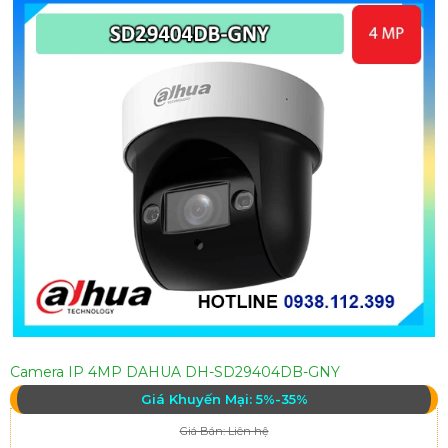
Camera IP 4MP DAHUA DH-SD29404DB-GNY
Giá Khuyến Mại: 5%-35%
Giá Bán: Liên hệ