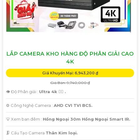
LẮP CAMERA KHO HÀNG ĐỘ PHÂN GIẢI CAO
4K
Giá Khuyến Mại: 6,943,200 ₫
Giá Bán: 9,740,000 ₫
👁 Độ Phân giải :
Ultra 4k 👍🏾 .
⚙ Công Nghệ Camera :
AHD CVI TVI BCS.
💡 Xem ban đêm :
Hồng Ngoại 30m Hồng Ngoại Smart IR.
🗜️ Cấu Tạo Camera
Thân Kim loại.