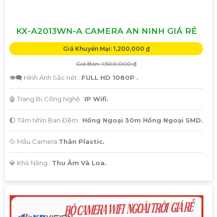
'
KX-A2013WN-A CAMERA AN NINH GIÁ RẺ
Giá Khuyến Mại: 1,200,000 ₫
Giá Bán: 1,500,000 ₫
👁️‍🗨 Hình Ảnh Sắc nét :
FULL HD 1080P .
🤖️ Trang Bị Công Nghệ :
IP Wifi.
🌔 Tầm Nhìn Ban Đêm :
Hồng Ngoại 30m Hồng Ngoại SMD.
💦 Mẫu Camera
Thân Plastic.
️💎 Khả Năng :
Thu Âm Và Loa.