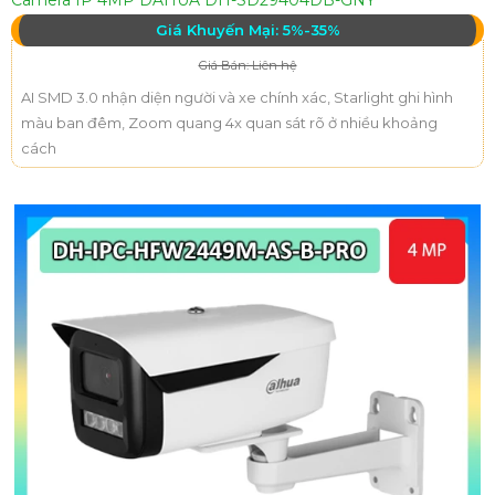
Camera IP 4MP DAHUA DH-SD29404DB-GNY
Giá Khuyến Mại: 5%-35%
Giá Bán: Liên hệ
AI SMD 3.0 nhận diện người và xe chính xác, Starlight ghi hình
màu ban đêm, Zoom quang 4x quan sát rõ ở nhiều khoảng
cách