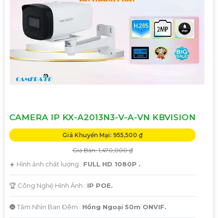
CAMERA IP KX-A2013N3-V-A-VN KBVISION
Giá Khuyến Mại: 955,500 ₫
Giá Bán: 1,470,000 ₫
☀️ Hình ảnh chất lượng :
FULL HD 1080P .
🏆 Công Nghệ Hình Ảnh :
IP POE.
🌚 Tầm Nhìn Ban Đêm :
Hồng Ngoại 50m ONVIF.