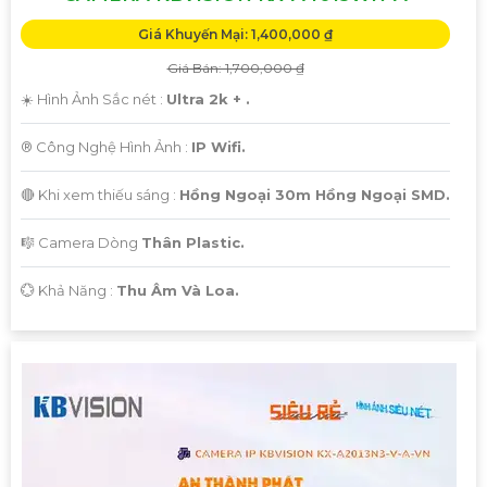
Giá Khuyến Mại: 1,400,000 ₫
Giá Bán: 1,700,000 ₫
☀️ Hình Ảnh Sắc nét :
Ultra 2k + .
®️ Công Nghệ Hình Ảnh :
IP Wifi.
🔴 Khi xem thiếu sáng :
Hồng Ngoại 30m Hồng Ngoại SMD.
🎼️ Camera Dòng
Thân Plastic.
️💮 Khả Năng :
Thu Âm Và Loa.