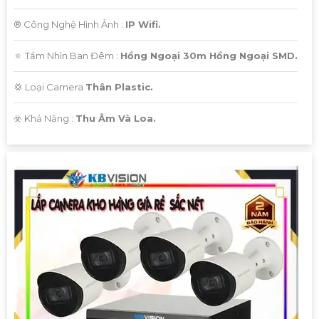
®️ Công Nghệ Hình Ảnh :
IP Wifi.
🔅 Tầm Nhìn Ban Đêm :
Hồng Ngoại 30m Hồng Ngoại SMD.
💢 Loại Camera
Thân Plastic.
️☣️ Khả Năng :
Thu Âm Và Loa.