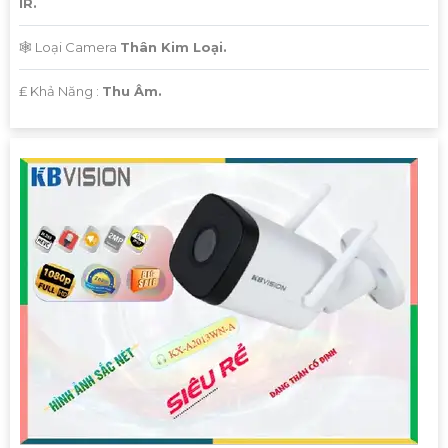
IR.
[Đơn vị cung cấp]
🕸️ Loại Camera
Thân Kim Loại.
Hy vọng mẫu tư vấn trên sẽ giúp bạn có thêm ý tưởng để
️₤ Khả Năng :
Thu Âm.
giới thiệu Camera Giá Rẻ Thiết Bị An Ninh Chính Hãng
Chuyên Nghiệp cho dự án của mình. Nếu cần thêm bất kỳ
thông tin hay sự điều chỉnh nào, hãy Cung cấp cho công
trình biết để Từng công trình có thể hỗ trợ bạn tốt hơn.