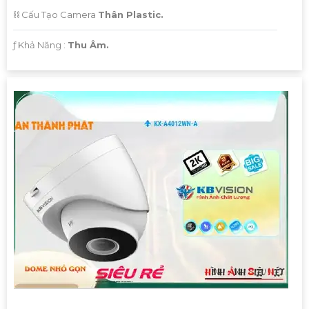
⛓ Cấu Tạo Camera
Thân Plastic.
️ƒ Khả Năng :
Thu Âm.