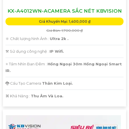
KX-A4012WN-ACAMERA SẮC NÉT KBVISION
Giá Khuyến Mại: 1,400,000 ₫
Giá Bán: 1,700,000 ₫
🔆 Chất lượng hình Ảnh :
Ultra 2k .
⚒ Sử dụng công nghệ :
IP Wifi.
⭐ Tầm Nhìn Ban Đêm :
Hồng Ngoại 30m Hồng Ngoại Smart
IR.
🐉️ Cấu Tạo Camera
Thân Kim Loại.
️⌘ Khả Năng :
Thu Âm Và Loa.