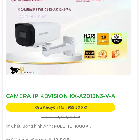
CAMERA IP KBVISION KX-A2013N3-V-A
Giá Khuyến Mại: 955,500 ₫
Giá Bán: 1,470,000 ₫
💯 Chất lượng hình Ảnh :
FULL HD 1080P .
👍 Sử dụng công nghệ :
IP POE.