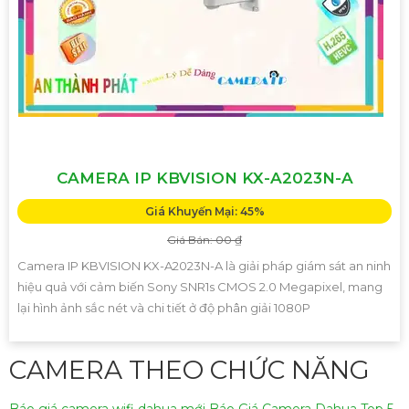
CAMERA IP KBVISION KX-A2023N-A
Giá Khuyến Mại: 45%
Giá Bán: 00 ₫
Camera IP KBVISION KX-A2023N-A là giải pháp giám sát an ninh
hiệu quả với cảm biến Sony SNR1s CMOS 2.0 Megapixel, mang
lại hình ảnh sắc nét và chi tiết ở độ phân giải 1080P
CAMERA THEO CHỨC NĂNG
Báo giá camera wifi dahua mới
Báo Giá Camera Dahua
Top 5