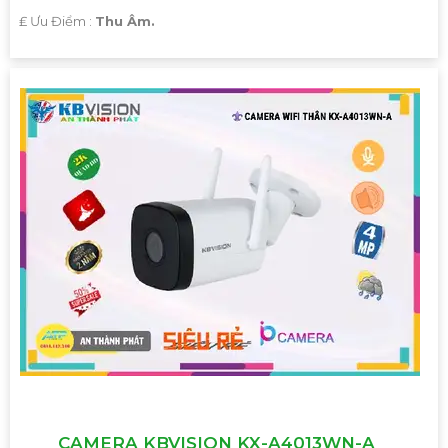
️₤ Ưu Điểm :
Thu Âm.
CAMERA KBVISION KX-A4013WN-A