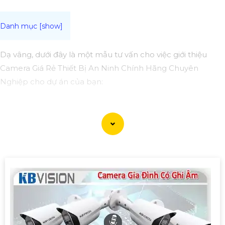
Dạ vâng, dưới đây là một mẫu tư vấn cho việc giới thiệu
Camera Giá Rẻ Thiết Bị An Ninh Chính Hãng Chuyên
Nghiệp cho dự án của bạn:
Camera Giá Rẻ Thiết Bị An Ninh Chính Hãng Chuyên
Nghiệp cho Dự Án
Chào quý khách hàng,
Chúng tôi xin giới thiệu đến quý khách hàng dòng sản
phẩm Camera Giá Rẻ Thiết Bị An Ninh Chính Hãng Chuyên
Nghiệp, đáp ứng nhu cầu an ninh và giám sát cho dự án
của quý khách một cách hiệu quả, tin cậy và tiết kiệm.
Ưu điểm của dòng sản phẩm:〗
1:
Giá cả hợp lý: Camera giá
rẻ nhưng vẫn
tin tưởng
chất lượng và hiệu suất làm việc.