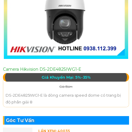
Camera Hikvision DS-2DE4825IWG1-E
Giá Khuyến Mại: 5%-35%
Giá Bán:
DS-2DE4825IWG1-E là dòng camera speed dome có trang bị
độ phân giải 8
Góc Tư Vấn
LẦN XEM: 40035