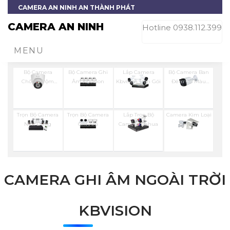
CAMERA AN NINH AN THÀNH PHÁT
CAMERA AN NINH
Hotline 0938.112.399
MENU
Bộ Camera
Bộ Camera Ghi
Lắp Camera
Bộ Camera Ban
Chống Trộm
Âm Kbvision
Kbvision Trọn Gói
Đêm Có Màu
Kbvision
Kbvision
Trọn Bộ Camera
Trọn Bộ Camera
Lắp Trọn Bộ
Camera Kim Loại
Nên Dùng
Ghi Âm
Camera Dahua
Kbvison
CAMERA GHI ÂM NGOÀI TRỜI
KBVISION