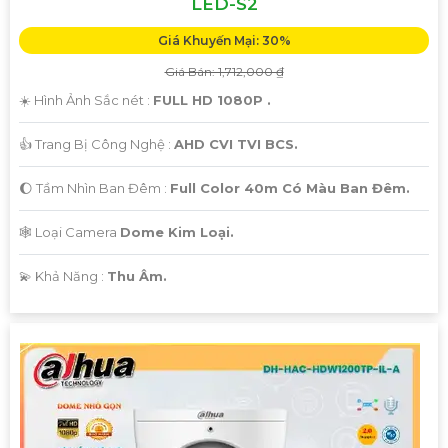
LED-S2
Giá Khuyến Mại: 30%
Giá Bán: 1,712,000 ₫
☀️ Hình Ảnh Sắc nét :
FULL HD 1080P .
👍 Trang Bị Công Nghệ :
AHD CVI TVI BCS.
🌔 Tầm Nhìn Ban Đêm :
Full Color 40m Có Màu Ban Đêm.
🕸️ Loại Camera
Dome Kim Loại.
️💫 Khả Năng :
Thu Âm.