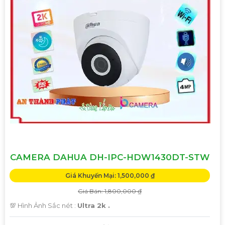
CAMERA DAHUA DH-IPC-HDW1430DT-STW
Giá Khuyến Mại: 1,500,000 ₫
Giá Bán: 1,800,000 ₫
💯 Hình Ảnh Sắc nét :
Ultra 2k .