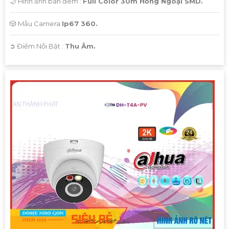
🌙 Hình ảnh ban đêm :
Full Color 30m Hồng Ngoại SMD.
🎲 Mẫu Camera
Ip67 360.
️➲ Điểm Nỗi Bật :
Thu Âm.