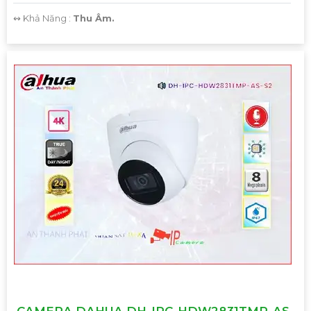
️↭ Khả Năng :
Thu Âm.
CAMERA DAHUA DH-IPC-HDW2831TMP-AS-