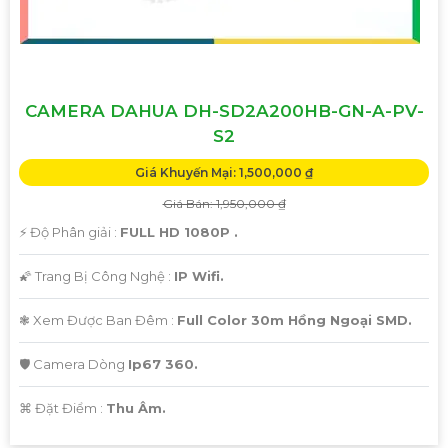
CAMERA DAHUA DH-SD2A200HB-GN-A-PV-
S2
Giá Khuyến Mại: 1,500,000 ₫
Giá Bán: 1,950,000 ₫
️⚡ Độ Phân giải :
FULL HD 1080P .
🌠 Trang Bị Công Nghệ :
IP Wifi.
❃ Xem Được Ban Đêm :
Full Color 30m Hồng Ngoại SMD.
🛡 Camera Dòng
Ip67 360.
️⌘ Đặt Điểm :
Thu Âm.