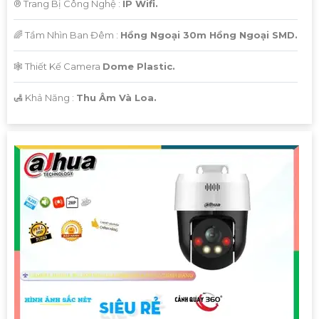
®️ Trang Bị Công Nghệ :
IP Wifi.
🌈 Tầm Nhìn Ban Đêm :
Hồng Ngoại 30m Hồng Ngoại SMD.
🕸️ Thiết Kế Camera
Dome Plastic.
️🛃 Khả Năng :
Thu Âm Và Loa.