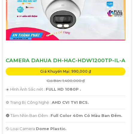
CAMERA DAHUA DH-HAC-HDW1200TP-IL-A
Giá Khuyến Mại: 990,000 ₫
Giá Bán: 1,400,000 ₫
☀️ Hình Ảnh Sắc nét :
FULL HD 1080P .
⚙ Trang Bị Công Nghệ :
AHD CVI TVI BCS.
🌚 Tầm Nhìn Ban Đêm :
Full Color 40m Có Màu Ban Đêm.
💦 Loại Camera
Dome Plastic.