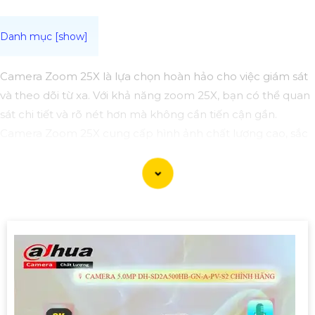
Camera Zoom 25X là lựa chọn hoàn hảo cho việc giám sát
và theo dõi từ xa. Với khả năng zoom 25X, bạn có thể quan
sát chi tiết và rõ nét hơn mà không cần tiến cận gần.
Camera Zoom 25X cung cấp hình ảnh chất lượng cao, sắc
nét và rõ ràng ngay cả khi zoom xa. Những trang bị mới
được tích hợp đem lại lợi ích cho bạn theo dõi những vị trí
xa một cách dễ dàng và chính xác.
Với công nghệ tiên tiến, Camera Zoom 25X có khả năng
xoay ngang và xoay dọc một cách linh hoạt, giúp bạn quét
toàn bộ không gian một cách hoàn toàn tự động.
Với tính năng cảm biến chuyển động và cảnh báo thông
minh, Camera Zoom 25X giúp bạn nhận biết và phát hiện
sự cố sớm, từ đó bảo vệ an ninh cho ngôi nhà hoặc doanh