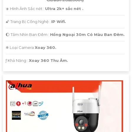
Giá Bán: 3,055,000 ₫
☀️ Hình Ảnh Sắc nét :
Ultra 2k+ sắc nét .
🌠 Trang Bị Công Nghệ :
IP Wifi.
🌔 Tầm Nhìn Ban Đêm :
Hồng Ngoại 30m Có Màu Ban Đêm.
❄ Loại Camera
Xoay 360.
️ƒ Khả Năng :
Xoay 360 Thu Âm.