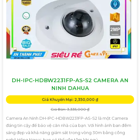
DH-IPC-HDBW2231FP-AS-S2 CAMERA AN
NINH DAHUA
Giá Khuyến Mại: 2,350,000 ₫
Giá Bán: 3,335,000 ₫
Camera An Ninh DH-IPC-HDBW2231FP-AS-S2 là một Camera
đáng tin cậy để bảo vệ căn nhà của bạn. Với hình ảnh ban đêm
sáng đẹp và khả năng giám sát trong vòng 30m bằng công
nghệ Hồng Ngoại, bạn có thể yên tâm khi ngủ