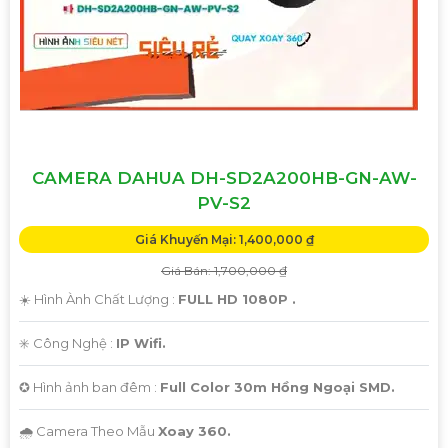
CAMERA DAHUA DH-SD2A200HB-GN-AW-
PV-S2
Giá Khuyến Mại: 1,400,000 ₫
Giá Bán: 1,700,000 ₫
☀️ Hình Ành Chất Lượng :
FULL HD 1080P .
✳️ Công Nghệ :
IP Wifi.
✪ Hình ảnh ban đêm :
Full Color 30m Hồng Ngoại SMD.
🌧️ Camera Theo Mẫu
Xoay 360.