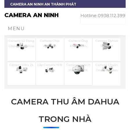
CAMERA AN NINH AN THÀNH PHÁT
CAMERA AN NINH
Hotline 0938.112.399
MENU
Camera Sử Dụng
Camera Chip
Camera Ống
Camera Dahua
Chip Sony Dahua
Wizsense
Kính Zoom
Starlight
Dahua
Camera Ultra 2k
Lắp Camera Wifi
Camera Vantech
Camera Chuẩn
Dahua
Dahua
Hình Ảnh 2K
Onvif Hikvision
CAMERA THU ÂM DAHUA
TRONG NHÀ