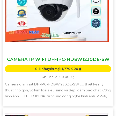
CAMERA IP WIFI DH-IPC-HDBW1230DE-SW
Giá Khuyến Mại: 1,770,000 ₫
Giá Bán: 2,500,000 ₫
Camera giám sát DH-IPC-HDBW1230DE-SW có thiết kế mỹ
thuật nhỏ gọn, vỏ kim loại siêu sáng và đẹp, đảm bảo chất lượng
hình ảnh FULL HD 1080P. Sử dụng công nghệ hình ảnh IP Wifi,...