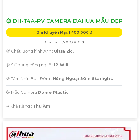
۞ DH-T4A-PV CAMERA DAHUA MẪU ĐẸP
Giá Khuyến Mại: 1,400,000 ₫
Giá Bán: 1,700,000 ₫
💯 Chất lượng hình Ảnh :
Ultra 2k .
🕉️ Sử dụng công nghệ :
IP Wifi.
💡 Tầm Nhìn Ban Đêm :
Hồng Ngoại 30m Starlight.
💦 Mẫu Camera
Dome Plastic.
️⇝ Khả Năng :
Thu Âm.