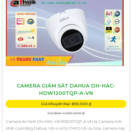
CAMERA GIÁM SÁT DAHUA DH-HAC-
HDW1200TQP-A-VN
Giá Khuyến Mại: 850,000 ₫
Giá Bán: 1,030,000 ₫
Camera An Ninh DH-HAC-HDW1200TQP-A-VN là Camera mới
nhất của hãng Dahua. Với vi xử lý CMOS tối ưu hóa, camera này