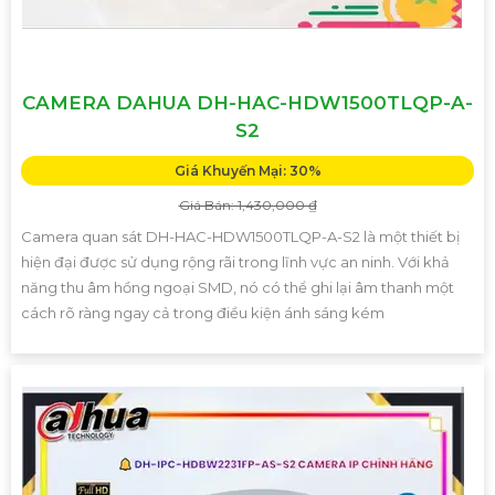
CAMERA DAHUA DH-HAC-HDW1500TLQP-A-
S2
Giá Khuyến Mại: 30%
Giá Bán: 1,430,000 ₫
Camera quan sát DH-HAC-HDW1500TLQP-A-S2 là một thiết bị
hiện đại được sử dụng rộng rãi trong lĩnh vực an ninh. Với khả
năng thu âm hồng ngoại SMD, nó có thể ghi lại âm thanh một
cách rõ ràng ngay cả trong điều kiện ánh sáng kém