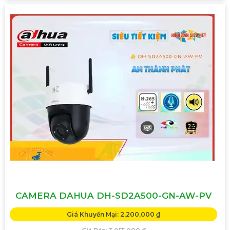
CAMERA DAHUA DH-SD2A500-GN-AW-PV
Giá Khuyến Mại: 2,200,000 ₫