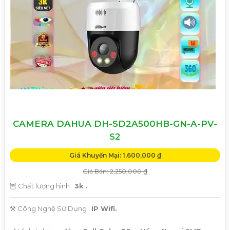
nghiệp của bạn.
Camera Zoom 25X được thiết kế nhỏ gọn, dễ lắp đặt và ứng
dụng linh hoạt trong nhiều môi trường khác nhau, từ trong
nhà đến ngoài trời.
Với Camera Zoom 25X, bạn hoàn toàn yên tâm về việc
quan sát và giám sát từ xa mọi lúc, mọi nơi mà không gặp
bất kỳ khó khăn nào.
CAMERA DAHUA DH-SD2A500HB-GN-A-PV-
S2
Giá Khuyến Mại: 1,600,000 ₫
Giá Bán: 2,250,000 ₫
🦉 Chất lượng hình :
3k .
⚒ Công Nghệ Sử Dụng :
IP Wifi.
'