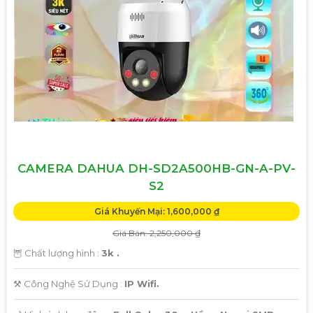
nghiệp của bạn.
Camera Zoom 25X được thiết kế nhỏ gọn, dễ lắp đặt và ứng
dụng linh hoạt trong nhiều môi trường khác nhau, từ trong
nhà đến ngoài trời.
Với Camera Zoom 25X, bạn hoàn toàn yên tâm về việc
quan sát và giám sát từ xa mọi lúc, mọi nơi mà không gặp
bất kỳ khó khăn nào.
CAMERA DAHUA DH-SD2A500HB-GN-A-PV-
S2
Giá Khuyến Mại: 1,600,000 ₫
Giá Bán: 2,250,000 ₫
🦉 Chất lượng hình :
3k .
⚒ Công Nghệ Sử Dụng :
IP Wifi.
'