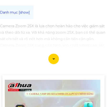
Camera Zoom 25X là lựa chọn hoàn hảo cho việc giám sát
và theo dõi từ xa. Với khả năng zoom 25X, bạn có thể quan
sát chi tiết và rõ nét hơn mà không cần tiến cận gần.
Camera Zoom 25X cung cấp hình ảnh chất lượng cao, sắc
nét và rõ ràng ngay cả khi zoom xa. Những trang bị mới
được tích hợp đem lại lợi ích cho bạn theo dõi những vị trí
xa một cách dễ dàng và chính xác.
Với công nghệ tiên tiến, Camera Zoom 25X có khả năng
xoay ngang và xoay dọc một cách linh hoạt, giúp bạn quét
toàn bộ không gian một cách hoàn toàn tự động.
Với tính năng cảm biến chuyển động và cảnh báo thông
minh, Camera Zoom 25X giúp bạn nhận biết và phát hiện
sự cố sớm, từ đó bảo vệ an ninh cho ngôi nhà hoặc doanh