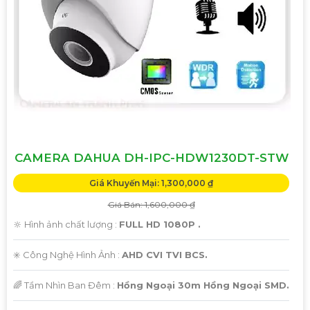
CAMERA DAHUA DH-IPC-HDW1230DT-STW
Giá Khuyến Mại: 1,300,000 ₫
Giá Bán: 1,600,000 ₫
🔆 Hình ảnh chất lượng :
FULL HD 1080P .
✳️ Công Nghệ Hình Ảnh :
AHD CVI TVI BCS.
🌈 Tầm Nhìn Ban Đêm :
Hồng Ngoại 30m Hồng Ngoại SMD.