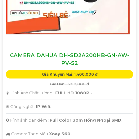
CAMERA DAHUA DH-SD2A200HB-GN-AW-
PV-S2
Giá Khuyến Mại: 1,400,000 ₫
Giá Bán: 1,700,000 ₫
☀️ Hình Ành Chất Lượng :
FULL HD 1080P .
✳️ Công Nghệ :
IP Wifi.
✪ Hình ảnh ban đêm :
Full Color 30m Hồng Ngoại SMD.
🌧️ Camera Theo Mẫu
Xoay 360.