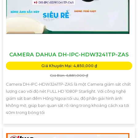
CAMERA DAHUA DH-IPC-HDW3241TP-ZAS
Giá Khuyến Mại: 4,850,000 ₫
Giá Bán: 6,881,000 ₫
Camera DH-IPC-HDW3241TP-ZAS là một Camera giám sát chất
lượng cao với độ nét FULL HD 1080P Starlight. Với công nghệ
giám sát ban đêm Hồng Ngoại tối ưu, độ phân giải hình ảnh
không mờ, giúp bạn quan sát rõ ràng trong khoảng cách xa tới
40m trong bóng tối