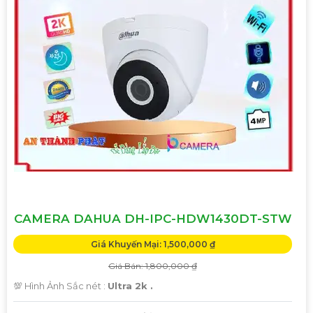
CAMERA DAHUA DH-IPC-HDW1430DT-STW
Giá Khuyến Mại: 1,500,000 ₫
Giá Bán: 1,800,000 ₫
💯 Hình Ảnh Sắc nét :
Ultra 2k .