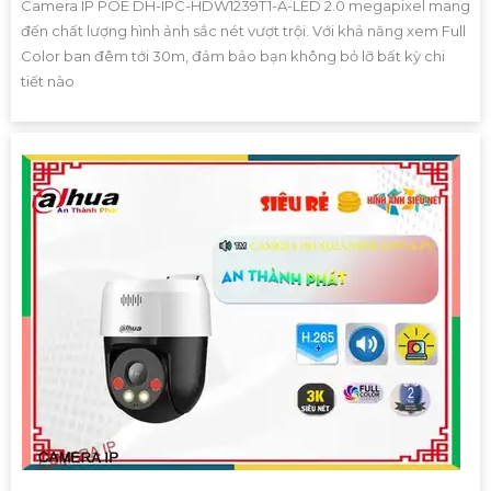
Camera IP POE DH-IPC-HDW1239T1-A-LED 2.0 megapixel mang
đến chất lượng hình ảnh sắc nét vượt trội. Với khả năng xem Full
Color ban đêm tới 30m, đảm bảo bạn không bỏ lỡ bất kỳ chi
tiết nào