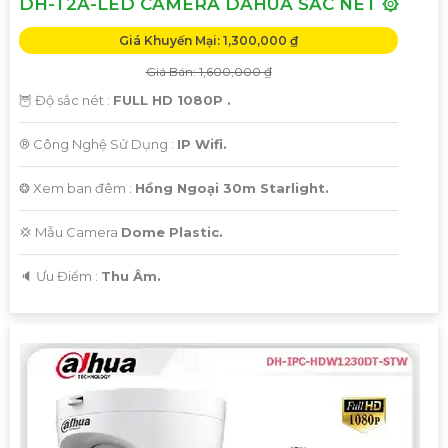
DH-T2A-LED CAMERA DAHUA SẮC NÉT ۞
Giá Khuyến Mại: 1,300,000 ₫
Giá Bán: 1,600,000 ₫
🦉 Độ sắc nét :
FULL HD 1080P .
®️ Công Nghệ Sử Dụng :
IP Wifi.
❂ Xem ban đêm :
Hồng Ngoại 30m Starlight.
💢 Mẫu Camera
Dome Plastic.
️🔈 Ưu Điểm :
Thu Âm.