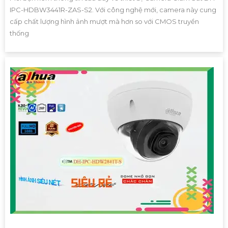
IPC-HDBW3441R-ZAS-S2. Với công nghệ mới, camera này cung
cấp chất lượng hình ảnh mượt mà hơn so với CMOS truyền
thống