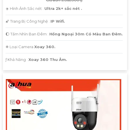
Giá Bán: 3,055,000 ₫
☀️ Hình Ảnh Sắc nét :
Ultra 2k+ sắc nét .
🌠 Trang Bị Công Nghệ :
IP Wifi.
🌔 Tầm Nhìn Ban Đêm :
Hồng Ngoại 30m Có Màu Ban Đêm.
❄ Loại Camera
Xoay 360.
️ƒ Khả Năng :
Xoay 360 Thu Âm.