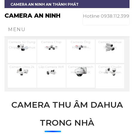
CAMERA AN NINH AN THÀNH PHÁT
CAMERA AN NINH
Hotline 0938.112.399
MENU
Camera Sử Dụng
Camera Chip
Camera Ống
Camera Dahua
Chip Sony Dahua
Wizsense
Kính Zoom
Starlight
Dahua
Camera Ultra 2k
Lắp Camera Wifi
Camera Vantech
Camera Chuẩn
Dahua
Dahua
Hình Ảnh 2K
Onvif Hikvision
CAMERA THU ÂM DAHUA
TRONG NHÀ