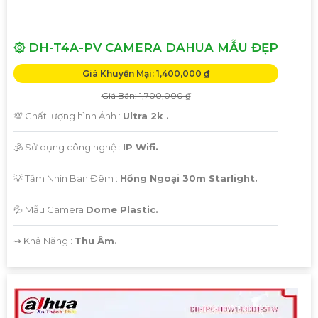
۞ DH-T4A-PV CAMERA DAHUA MẪU ĐẸP
Giá Khuyến Mại: 1,400,000 ₫
Giá Bán: 1,700,000 ₫
💯 Chất lượng hình Ảnh :
Ultra 2k .
🕉️ Sử dụng công nghệ :
IP Wifi.
💡 Tầm Nhìn Ban Đêm :
Hồng Ngoại 30m Starlight.
💦 Mẫu Camera
Dome Plastic.
️⇝ Khả Năng :
Thu Âm.