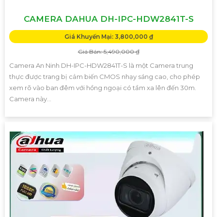
CAMERA DAHUA DH-IPC-HDW2841T-S
Giá Khuyến Mại: 3,800,000 ₫
Giá Bán: 5,490,000 ₫
Camera An Ninh DH-IPC-HDW2841T-S là một Camera trung
thực được trang bị cảm biến CMOS nhạy sáng cao, cho phép
xem rõ vào ban đêm với hồng ngoại có tầm xa lên đến 30m.
Camera này...