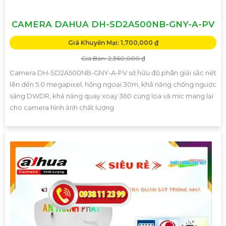
CAMERA DAHUA DH-SD2A500NB-GNY-A-PV
Giá Khuyến Mại: 1,700,000 ₫
Giá Bán: 2,360,000 ₫
Camera DH-SD2A500NB-GNY-A-PV sở hữu độ phân giải sắc nét
lên dến 5.0 megapixel, hồng ngoại 30m, khẳ năng chống ngược
sáng DWDR, khả năng quay xoay 360 cùng loa và mic mang lại
cho camera hình ảnh chất lượng