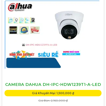
CAMERA DAHUA DH-IPC-HDW1239T1-A-LED
Giá Khuyến Mại: 1,500,000 ₫
Giá Bán: 2,160,000 ₫