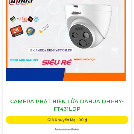
CAMERA PHÁT HIỆN LỬA DAHUA DHI-HY-
FT431LDP
Giá Khuyến Mại: 00 ₫
Giá Bán: 00 ₫