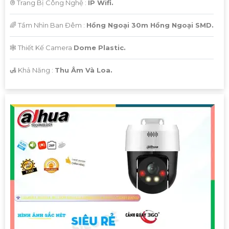
®️ Trang Bị Công Nghệ :
IP Wifi.
🌈 Tầm Nhìn Ban Đêm :
Hồng Ngoại 30m Hồng Ngoại SMD.
🕸️ Thiết Kế Camera
Dome Plastic.
️🛃 Khả Năng :
Thu Âm Và Loa.