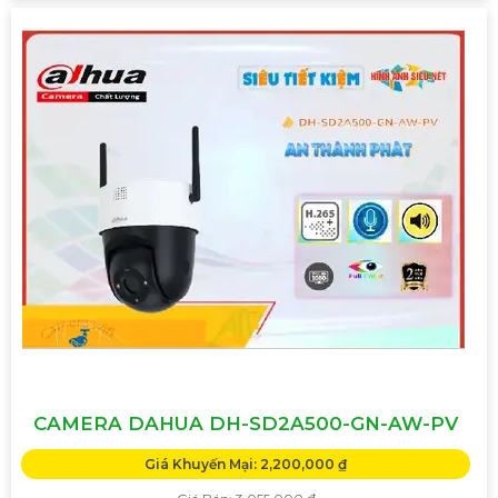
CAMERA DAHUA DH-SD2A500-GN-AW-PV
Giá Khuyến Mại: 2,200,000 ₫