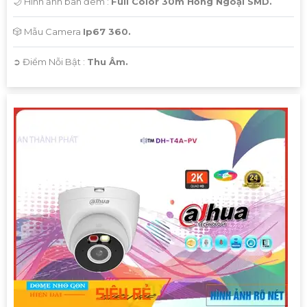
🌙 Hình ảnh ban đêm :
Full Color 30m Hồng Ngoại SMD.
🎲 Mẫu Camera
Ip67 360.
️➲ Điểm Nỗi Bật :
Thu Âm.