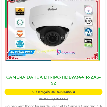
CAMERA DAHUA DH-IPC-HDBW3441R-ZAS-
S2
Giá Khuyến Mại: 6,995,000 ₫
Giá Bán: 9,995,000 ₫
Mời bạn xem thông tin sau đây về thiết bị Camera Giám Sát DH-