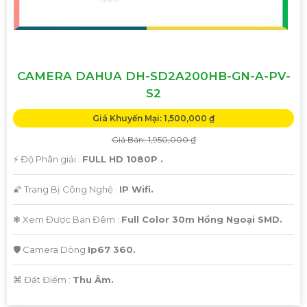
CAMERA DAHUA DH-SD2A200HB-GN-A-PV-
S2
Giá Khuyến Mại: 1,500,000 ₫
Giá Bán: 1,950,000 ₫
️⚡ Độ Phân giải :
FULL HD 1080P .
🌠 Trang Bị Công Nghệ :
IP Wifi.
❃ Xem Được Ban Đêm :
Full Color 30m Hồng Ngoại SMD.
🛡 Camera Dòng
Ip67 360.
️⌘ Đặt Điểm :
Thu Âm.