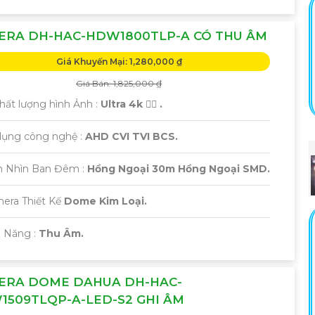
ERA DH-HAC-HDW1800TLP-A CÓ THU ÂM
Giá Khuyến Mại: 1,280,000 ₫
Giá Bán: 1,825,000 ₫
 Chất lượng hình Ảnh :
Ultra 4k 👍🏾 .
dụng công nghệ :
AHD CVI TVI BCS.
m Nhìn Ban Đêm :
Hồng Ngoại 30m Hồng Ngoại SMD.
era Thiết Kế
Dome Kim Loại.
ả Năng :
Thu Âm.
ERA DOME DAHUA DH-HAC-
1509TLQP-A-LED-S2 GHI ÂM