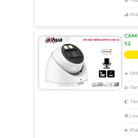
🕸️ Th
️🛃 Kh
CAM
S2
☀️ Hìn
👍 Tra
🌔 Tầ
'
🕸️ Lo
️💫 Kh