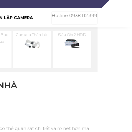
Hotline 0938.112.399
N LẮP CAMERA
 Bao
Camera Thân Lớn
Đầu Ghi 2 HDD
ua
Dahua
Dahua
NHÀ
ó thể quan sát chi tiết và rõ nét hơn mà