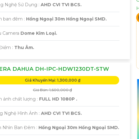
ng Nghệ Sử Dụng :
AHD CVI TVI BCS.
m ban đêm :
Hồng Ngoại 30m Hồng Ngoại SMD.
u Camera
Dome Kim Loại.
 Điểm :
Thu Âm.
ERA DAHUA DH-IPC-HDW1230DT-STW
Giá Khuyến Mại: 1,300,000 ₫
Giá Bán: 1,600,000 ₫
h ảnh chất lượng :
FULL HD 1080P .
ng Nghệ Hình Ảnh :
AHD CVI TVI BCS.
m Nhìn Ban Đêm :
Hồng Ngoại 30m Hồng Ngoại SMD.