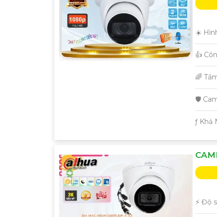
☀️ Hìn
👍 Cô
🌈 Tầ
🛡 Ca
️ƒ Khả
CAM
️⚡ Độ 