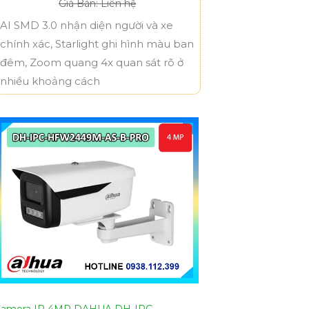
Giá Bán: Liên hệ
AI SMD 3.0 nhận diện người và xe
chính xác, Starlight ghi hình màu ban
đêm, Zoom quang 4x quan sát rõ ở
nhiều khoảng cách
amera IP 4MP DAHUA DH-IPC-