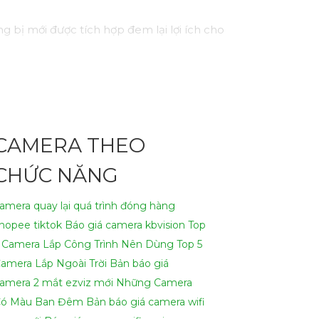
 bị mới được tích hợp đem lại lợi ích cho
p bạn quét toàn bộ không gian một cách hoàn
át hiện sự cố sớm, từ đó bảo vệ an ninh cho
CAMERA THEO
au, từ trong nhà đến ngoài trời.
ng gặp bất kỳ khó khăn nào.
CHỨC NĂNG
amera quay lại quá trình đóng hàng
hopee tiktok
Báo giá camera kbvision
Top
 Camera Lắp Công Trình Nên Dùng
Top 5
amera Lắp Ngoài Trời
Bản báo giá
amera 2 mắt ezviz mới
Những Camera
ó Màu Ban Đêm
Bản báo giá camera wifi