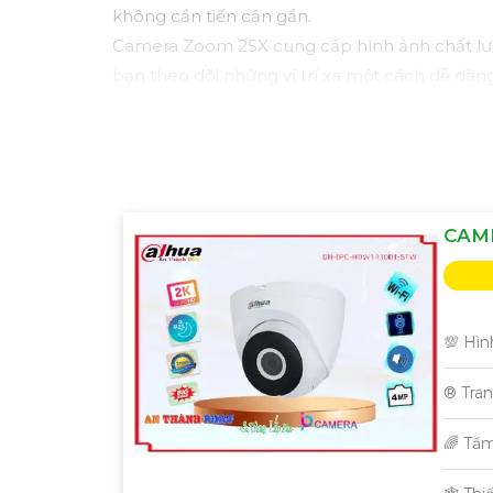
không cần tiến cận gần.
Camera Zoom 25X cung cấp hình ảnh chất lượng
bạn theo dõi những vị trí xa một cách dễ dàng
Với công nghệ tiên tiến, Camera Zoom 25X có
toàn tự động.
Với tính năng cảm biến chuyển động và cảnh 
ngôi nhà hoặc doanh nghiệp của bạn.
Camera Zoom 25X được thiết kế nhỏ gọn, dễ lắ
CAM
Với Camera Zoom 25X, bạn hoàn toàn yên tâm v
💯 Hìn
®️ Tra
🌈 Tầ