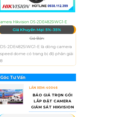
amera Hikvision DS-2DE4825IWG1-E
Giá Khuyến Mại: 5%-35%
Giá Bán:
DS-2DE4825IWG1-E là dòng camera
speed dome có trang bị độ phân giải
8
Góc Tư Vấn
LẦN XEM: 40046
BÁO GIÁ TRỌN GÓI
LẮP ĐẶT CAMERA
GIÁM SÁT HIKVISION