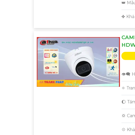
👑 Mẫ
️✤ Khả
CAM
HDW
👁️‍🗨
⚛️ Tra
🌔 Tầ
💢 Cam
️💠 Kh