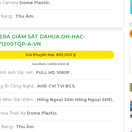
u Camera
Dome Plastic.
 Năng :
Thu Âm.
C
ERA GIÁM SÁT DAHUA DH-HAC-
1200TQP-A-VN
Giá Khuyến Mại: 850,000 ₫
Giá Bán: 1,030,000 ₫
 Hình Ảnh Sắc nét :
FULL HD 1080P .
ng Bị Công Nghệ :
AHD CVI TVI BCS.
m Nhìn Ban Đêm :
Hồng Ngoại 30m Hồng Ngoại SMD.
era Thiết Kế
Dome Plastic.
ả Năng :
Thu Âm.