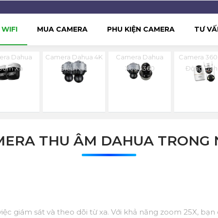
WIFI
MUA CAMERA
PHU KIỆN CAMERA
TƯ VẤ
era Dahua
Camera Dahua 4K
Camera Dahua
Camera 360
oom Xa
Siêu Nét
Xoay 360
Động Dah
MERA THU ÂM DAHUA TRONG 
c giám sát và theo dõi từ xa. Với khả năng zoom 25X, bạn c