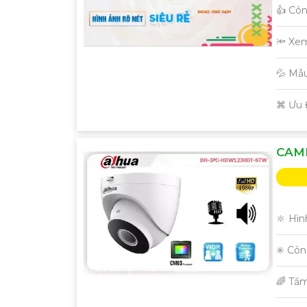
👍 Cô
🔦 Xe
💦 Mẫ
️⌘ Ưu
CAM
🔆 Hìn
✳️ Cô
🌈 Tầ