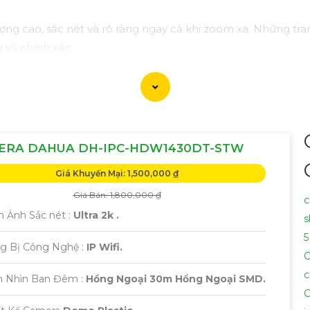
 cao, sắc nét và rõ ràng ngay cả khi zoom xa. Những trang
 và chính xác.
 khả năng xoay ngang và xoay dọc một cách linh hoạt, giú
báo thông minh, Camera Zoom 25X giúp bạn nhận biết và ph
p đặt và ứng dụng linh hoạt trong nhiều môi trường khác nh
ERA DAHUA DH-IPC-HDW1430DT-STW
ề việc quan sát và giám sát từ xa mọi lúc, mọi nơi mà khô
Giá Khuyến Mại: 1,500,000 ₫
Giá Bán: 1,800,000 ₫
c
h Ảnh Sắc nét :
Ultra 2k .
s
5
ng Bị Công Nghệ :
IP Wifi.
C
c
m Nhìn Ban Đêm :
Hồng Ngoại 30m Hồng Ngoại SMD.
C