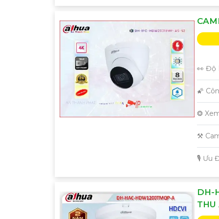
CAM
👀 Độ 
🌠 Cô
❂ Xem
⚒ Cam
️🎙 Ưu
DH-
THU