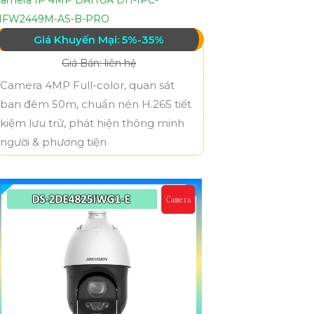
HFW2449M-AS-B-PRO
Giá Khuyến Mại: 5%-35%
Giá Bán: liên hệ
Camera 4MP Full-color, quan sát
ban đêm 50m, chuẩn nén H.265 tiết
kiệm lưu trữ, phát hiện thông minh
người & phương tiện