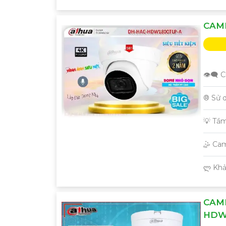
CAM
👁️‍🗨
®️ Sử 
💡 Tầ
🤹 Cam
️ლ Kh
CAM
HDW