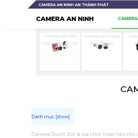
CAMERA AN NINH AN THÀNH PHÁT
CAMERA AN NINH
CAMERA 
Camera Wifi 360
Camera Ánh Sáng
Cam
Dahua Ngoài Trời
Kép Dahua
Z
CA
Camera Zoom 25X là lựa chọn hoàn hảo cho việ