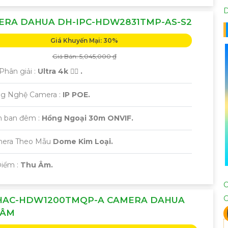
ERA DAHUA DH-IPC-HDW2831TMP-AS-S2
Giá Khuyến Mại: 30%
Giá Bán: 5,045,000 ₫
Phân giải :
Ultra 4k 👍🏾 .
ng Nghệ Camera :
IP POE.
 ban đêm :
Hồng Ngoại 30m ONVIF.
era Theo Mẫu
Dome Kim Loại.
 Điểm :
Thu Âm.
HAC-HDW1200TMQP-A CAMERA DAHUA
 ÂM