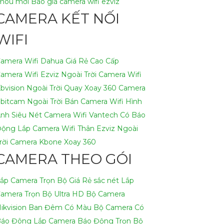
mou mới
Báo giá camera wifi ezviz
CAMERA KẾT NỐI
WIFI
amera Wifi Dahua Giá Rẻ Cao Cấp
amera Wifi Ezviz Ngoài Trời
Camera Wifi
bvision Ngoài Trời Quay Xoay 360
Camera
bitcam Ngoài Trời
Bán Camera Wifi Hình
nh Siêu Nét
Camera Wifi Vantech Có Báo
Động
Lắp Camera Wifi Thân Ezviz Ngoài
rời
Camera Kbone Xoay 360
CAMERA THEO GÓI
ắp Camera Trọn Bộ Giá Rẻ sắc nét
Lắp
amera Trọn Bộ Ultra HD
Bộ Camera
ikvision Ban Đêm Có Màu
Bộ Camera Có
áo Đông
Lắp Camera Báo Động Trọn Bộ