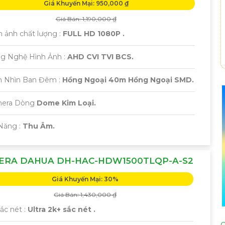
Giá Khuyến Mại: 950,000 ₫
Giá Bán: 1,190,000 ₫
h ảnh chất lượng :
FULL HD 1080P .
ng Nghệ Hình Ảnh :
AHD CVI TVI BCS.
m Nhìn Ban Đêm :
Hồng Ngoại 40m Hồng Ngoại SMD.
mera Dòng
Dome Kim Loại.
 Năng :
Thu Âm.
ERA DAHUA DH-HAC-HDW1500TLQP-A-S2
Giá Khuyến Mại: 30%
Giá Bán: 1,430,000 ₫
sắc nét :
Ultra 2k+ sắc nét .
C