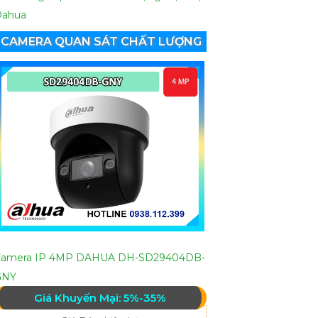
Dahua
CAMERA QUAN SÁT CHẤT LƯỢNG
Camera IP 4MP DAHUA DH-SD29404DB-
GNY
Giá Khuyến Mại: 5%-35%