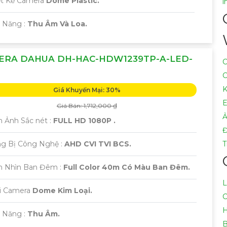
iết Kế Camera
Dome Plastic.
i
ả Năng :
Thu Âm Và Loa.
ERA DAHUA DH-HAC-HDW1239TP-A-LED-
C
C
K
Giá Khuyến Mại: 30%
E
Giá Bán: 1,712,000 ₫
Ả
h Ảnh Sắc nét :
FULL HD 1080P .
ng Bị Công Nghệ :
AHD CVI TVI BCS.
T
m Nhìn Ban Đêm :
Full Color 40m Có Màu Ban Đêm.
L
ại Camera
Dome Kim Loại.
C
H
ả Năng :
Thu Âm.
B