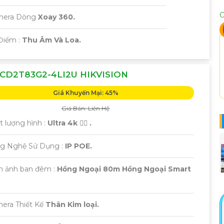
C
amera Dòng
Xoay 360.
Điểm :
Thu Âm Và Loa.
CD2T83G2-4LI2U HIKVISION
Giá Khuyến Mại: 45%
Giá Bán: Liên Hệ
t lượng hình :
Ultra 4k 👍🏾 .
g Nghệ Sử Dụng :
IP POE.
nh ảnh ban đêm :
Hồng Ngoại 80m Hồng Ngoại Smart
era Thiết Kế
Thân Kim loại.