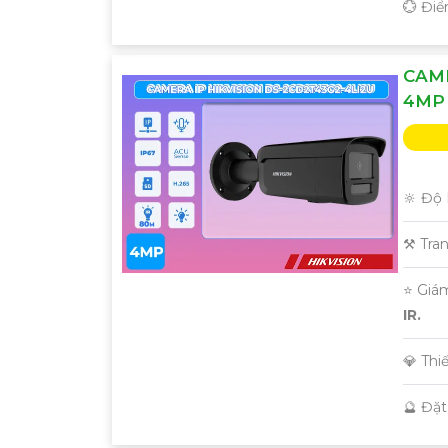
️💮 Đi
CAME
4MP
🔆 Độ 
⚒ Tra
⭐ Giá
IR.
💎 Thi
️🔮 Đặ