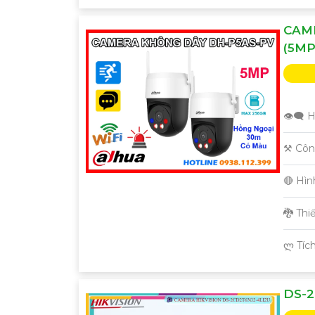
CAM
(5MP
👁️‍🗨
⚒ Côn
🔴 Hì
🐉️ Th
️ლ Tíc
DS-2