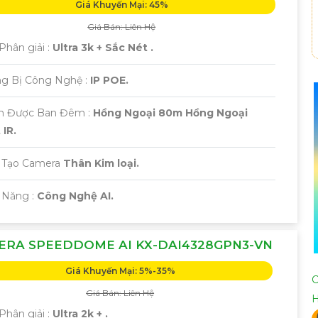
Giá Khuyến Mại: 45%
Giá Bán: Liên Hệ
Phân giải :
Ultra 3k + Sắc Nét .
ng Bị Công Nghệ :
IP POE.
m Được Ban Đêm :
Hồng Ngoại 80m Hồng Ngoại
IR.
 Tạo Camera
Thân Kim loại.
 Năng :
Công Nghệ AI.
ERA SPEEDDOME AI KX-DAI4328GPN3-VN
Giá Khuyến Mại: 5%-35%
C
Giá Bán: Liên Hệ
Phân giải :
Ultra 2k + .