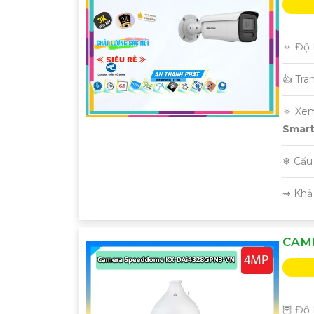
🔅 Độ 
👍 Tra
🔅 Xe
Smart 
❄ Cấu
️⇝ Khả
CAM
🦉 Độ 