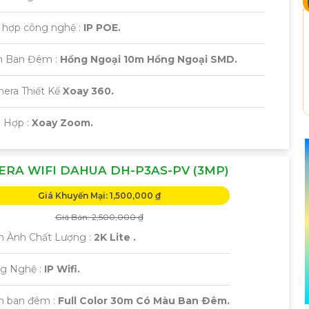
h hợp công nghệ :
IP POE.
n Ban Đêm :
Hồng Ngoại 10m Hồng Ngoại SMD.
mera Thiết Kế
Xoay 360.
ch Hợp :
Xoay Zoom.
RA WIFI DAHUA DH-P3AS-PV (3MP)
Giá Khuyến Mại: 1,500,000 ₫
Giá Bán: 2,500,000 ₫
h Ành Chất Lượng :
2K Lite .
g Nghệ :
IP Wifi.
m ban đêm :
Full Color 30m Có Màu Ban Ðêm.