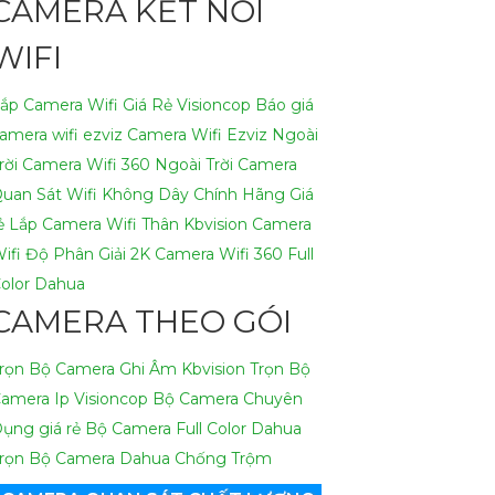
CAMERA KẾT NỐI
WIFI
ắp Camera Wifi Giá Rẻ Visioncop
Báo giá
amera wifi ezviz
Camera Wifi Ezviz Ngoài
rời
Camera Wifi 360 Ngoài Trời
Camera
uan Sát Wifi Không Dây Chính Hãng Giá
ẻ
Lắp Camera Wifi Thân Kbvision
Camera
ifi Độ Phân Giải 2K
Camera Wifi 360 Full
olor Dahua
CAMERA THEO GÓI
rọn Bộ Camera Ghi Âm Kbvision
Trọn Bộ
amera Ip Visioncop
Bộ Camera Chuyên
ụng giá rẻ
Bộ Camera Full Color Dahua
rọn Bộ Camera Dahua Chống Trộm