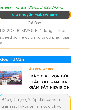
amera Hikvision DS-2DE4825IWG1-E
Giá Khuyến Mại: 5%-35%
Giá Bán:
DS-2DE4825IWG1-E là dòng camera
speed dome có trang bị độ phân giải
8
Góc Tư Vấn
LẦN XEM: 40105
BÁO GIÁ TRỌN GÓI
LẮP ĐẶT CAMERA
GIÁM SÁT HIKVISION
Báo giá trọn gói lắp đặt camera
giám sát Hikvision là một dịch vụ