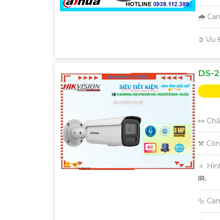
🌧️ C
️➲ Ưu 
DS-2
👀 Chấ
⚒ Côn
🔅 Hì
IR.
🔩 Cam