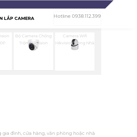
Hotline 0938.112.399
N LẮP CAMERA
ision
Bộ Camera Chống
Camera Wifi
80P
Trộm Hikvision
Hikvision Trong Nhà
g gia đình, cửa hàng, văn phòng hoặc nhà