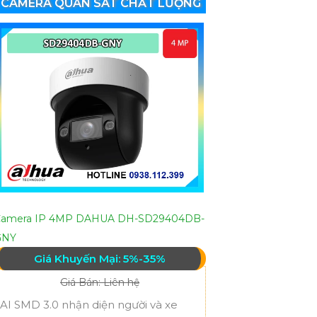
CAMERA QUAN SÁT CHẤT LƯỢNG
Camera IP 4MP DAHUA DH-SD29404DB-
GNY
Giá Khuyến Mại: 5%-35%
Giá Bán: Liên hệ
AI SMD 3.0 nhận diện người và xe