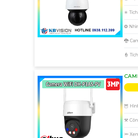
✳️ Tíc
❂ Nhì
🐉️ Ca
️👮 Tí
CAME
🦉 Hìn
⚒ Côn
🔦 Xe