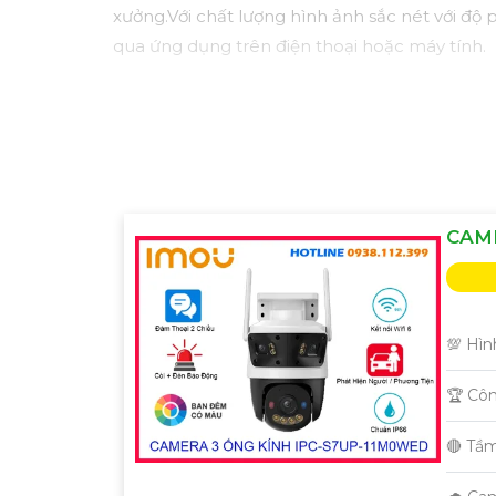
xưởng.Với chất lượng hình ảnh sắc nét với độ 
qua ứng dụng trên điện thoại hoặc máy tính.
CAM
💯 Hìn
🏆 Cô
🔴 Tầ