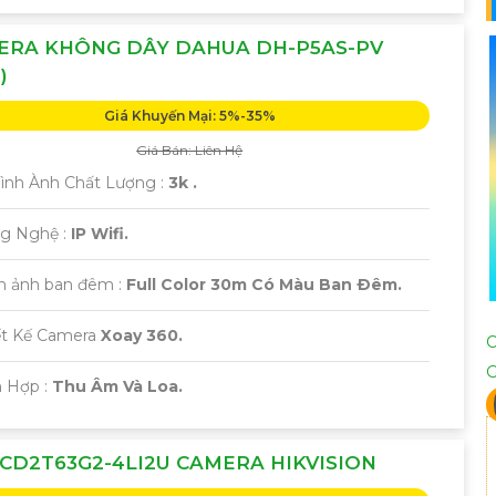
ERA KHÔNG DÂY DAHUA DH-P5AS-PV
)
Giá Khuyến Mại: 5%-35%
Giá Bán: Liên Hệ
 Hình Ành Chất Lượng :
3k .
g Nghệ :
IP Wifi.
nh ảnh ban đêm :
Full Color 30m Có Màu Ban Ðêm.
iết Kế Camera
Xoay 360.
h Hợp :
Thu Âm Và Loa.
CD2T63G2-4LI2U CAMERA HIKVISION