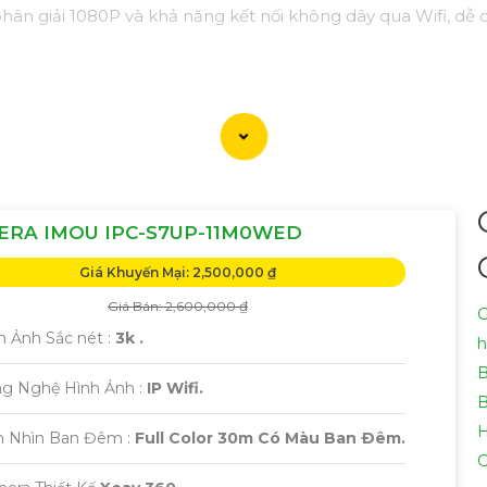
phân giải 1080P và khả năng kết nối không dây qua Wifi, dễ 
ERA IMOU IPC-S7UP-11M0WED
Giá Khuyến Mại: 2,500,000 ₫
Giá Bán: 2,600,000 ₫
G
h Ảnh Sắc nét :
3k .
h
B
ng Nghệ Hình Ảnh :
IP Wifi.
B
H
m Nhìn Ban Đêm :
Full Color 30m Có Màu Ban Ðêm.
G