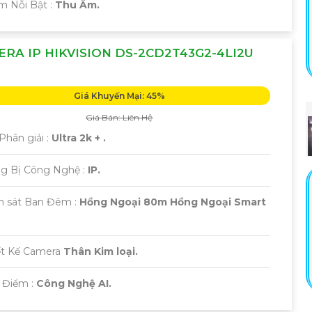
ểm Nỗi Bật :
Thu Âm.
RA IP HIKVISION DS-2CD2T43G2-4LI2U
Giá Khuyến Mại: 45%
Giá Bán: Liên Hệ
Phân giải :
Ultra 2k + .
ng Bị Công Nghệ :
IP.
m sát Ban Đêm :
Hồng Ngoại 80m Hồng Ngoại Smart
ết Kế Camera
Thân Kim loại.
t Điểm :
Công Nghệ AI.