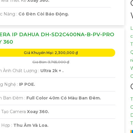
mera Thiết Kế
Xoay 360.
ức Năng :
Có Ðèn Còi Báo Động.
L
ERA IP DAHUA DH-SD2C400NA-B-PV-PRO
c
 360
T
Q
Giá Khuyến Mại: 2,300,000 ₫
r
Giá Bán: 3,765,000 ₫
W
h Ành Chất Lượng :
Ultra 2k + .
C
g Nghệ :
IP POE.
ìn Ban Đêm :
Full Color 40m Có Màu Ban Ðêm.
T
C
u Tạo Camera
Xoay 360.
D
T
h Hợp :
Thu Âm Và Loa.