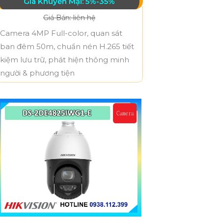
Giá Khuyến Mại: 5%-35%
Giá Bán: liên hệ
Camera 4MP Full-color, quan sát
ban đêm 50m, chuẩn nén H.265 tiết
kiệm lưu trữ, phát hiện thông minh
người & phương tiện