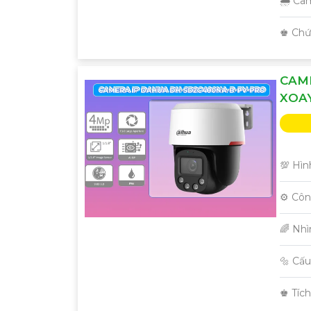
🌧️ Ca
️♚ Ch
CAM
XOAY
'
💯 Hìn
⚙ Côn
🌈 Nh
🔩 Cấ
️♚ Tíc