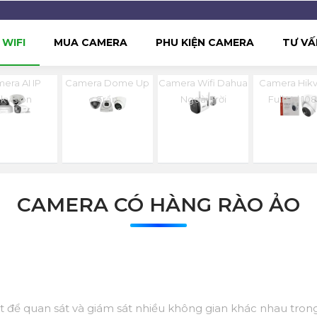
WIFI
MUA CAMERA
PHU KIỆN CAMERA
TƯ VẤ
era AI IP
Camera Dome Up
Camera Wifi Dahua
Camera Hikv
ikvision
Trần
Ngoài Trời
Full Hd 10
CAMERA CÓ HÀNG RÀO ẢO
t để quan sát và giám sát nhiều không gian khác nhau tron