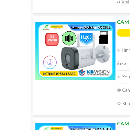
️↭ Khả
CAME
✨ Hình
👍 Cô
🔅 Xe
🕸️ Ca
️💠 Kh
CAME