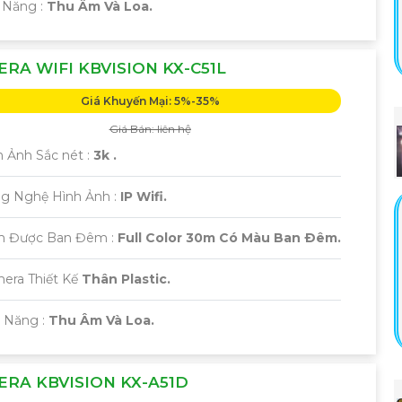
 Năng :
Thu Âm Và Loa.
RA WIFI KBVISION KX-C51L
Giá Khuyến Mại: 5%-35%
Giá Bán: liên hệ
 Ảnh Sắc nét :
3k .
ng Nghệ Hình Ảnh :
IP Wifi.
m Được Ban Đêm :
Full Color 30m Có Màu Ban Ðêm.
mera Thiết Kế
Thân Plastic.
ả Năng :
Thu Âm Và Loa.
RA KBVISION KX-A51D