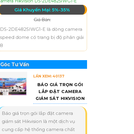
amera Hikvision DS-2DE4825IWG1-E
Giá Khuyến Mại: 5%-35%
Giá Bán:
DS-2DE4825IWG1-E là dòng camera
speed dome có trang bị độ phân giải
8
Góc Tư Vấn
LẦN XEM: 40137
BÁO GIÁ TRỌN GÓI
LẮP ĐẶT CAMERA
GIÁM SÁT HIKVISION
Báo giá trọn gói lắp đặt camera
giám sát Hikvision là một dịch vụ
cung cấp hệ thống camera chất