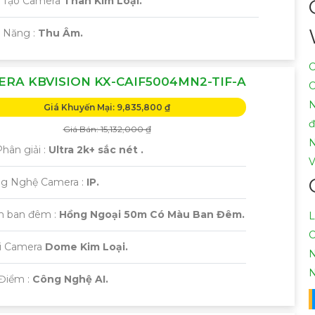
 Tạo Camera
Thân Kim Loại.
ả Năng :
Thu Âm.
C
RA KBVISION KX-CAIF5004MN2-TIF-A
C
N
Giá Khuyến Mại: 9,835,800 ₫
Giá Bán: 15,132,000 ₫
N
Phân giải :
Ultra 2k+ sắc nét .
V
ông Nghệ Camera :
IP.
m ban đêm :
Hồng Ngoại 50m Có Màu Ban Đêm.
L
C
ại Camera
Dome Kim Loại.
N
N
 Điểm :
Công Nghệ AI.