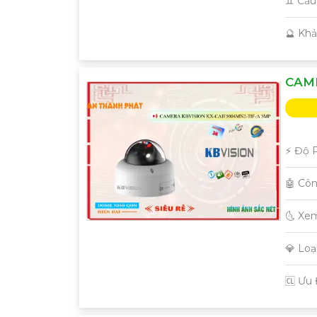
♊ Cấu
️🔮 Kh
'
CAME
️⚡ Độ 
🤖️ C
🌜 Xe
💎 Lo
️🆑 Ưu