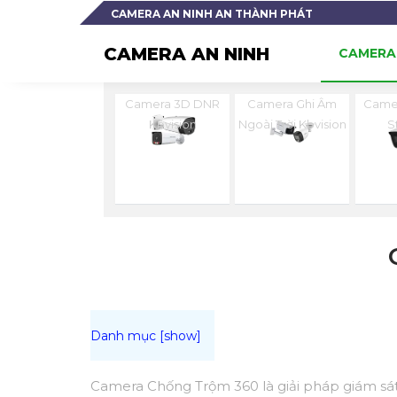
CAMERA AN NINH AN THÀNH PHÁT
CAMERA AN NINH
CAMERA 
Camera 3D DNR
Camera Ghi Âm
Camer
Kbvision
Ngoài Trời Kbvision
S
Camera Chống Trộm 360 là giải pháp giám sát 