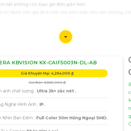
iám sát không còn bao giờ đơn giản hơn.
hỉ dành cho gia đình mà còn phù hợp cho văn phòng, cửa h
RA KBVISION KX-CAIF5003N-DL-AB
Giá Khuyến Mại: 4,264,000 ₫
Giá Bán: 6,560,000 ₫
B
h ảnh chất lượng :
Ultra 2k+ sắc nét .
c
M
ng Nghệ Hình Ảnh :
IP.
n
g
m Nhìn Ban Đêm :
Full Color 50m Hồng Ngoại SMD.
G