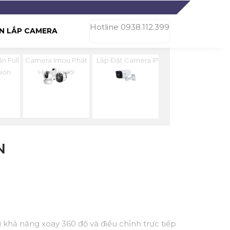
Hotline 0938.112.399
N LẮP CAMERA
n Full
Camera Imou Phát
Lắp Đặt Camera IP
sion
Hiện Người
N
 khả năng xoay 360 độ và điều chỉnh trực tiếp