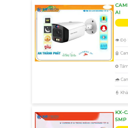
CAME
AI
👁 Độ 
🤖️ Ca
✪ Tầm
🌧️ C
️👮 Kh
KX-C
5MP