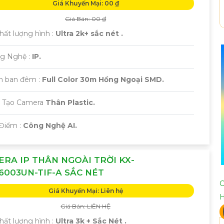
Giá Khuyến Mại: 00 ₫
Giá Bán: 00 ₫
 Chất lượng hình :
Ultra 2k+ sắc nét .
ng Nghệ :
IP.
m ban đêm :
Full Color 30m Hồng Ngoại SMD.
u Tạo Camera
Thân Plastic.
 Điểm :
Công Nghệ AI.
RA IP THÂN NGOÀI TRỜI KX-
6003UN-TIF-A SẮC NÉT
C
Giá Khuyến Mại: Liên hệ
Giá Bán: LIÊN HỆ
 Chất lượng hình :
Ultra 3k + Sắc Nét .