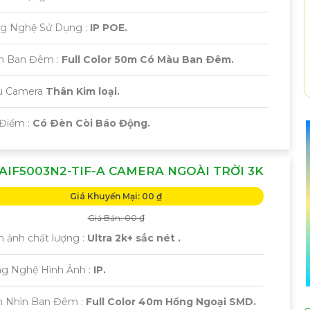
ng Nghệ Sử Dụng :
IP POE.
ìn Ban Đêm :
Full Color 50m Có Màu Ban Ðêm.
u Camera
Thân Kim loại.
 Điểm :
Có Ðèn Còi Báo Động.
AIF5003N2-TIF-A CAMERA NGOÀI TRỜI 3K
Giá Khuyến Mại: 00 ₫
Giá Bán: 00 ₫
h ảnh chất lượng :
Ultra 2k+ sắc nét .
ng Nghệ Hình Ảnh :
IP.
m Nhìn Ban Đêm :
Full Color 40m Hồng Ngoại SMD.