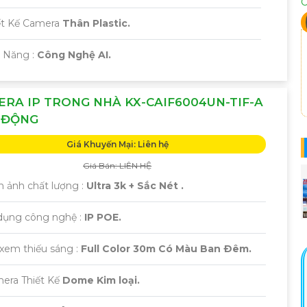
C
ết Kế Camera
Thân Plastic.
ả Năng :
Công Nghệ AI.
RA IP TRONG NHÀ KX-CAIF6004UN-TIF-A
 ĐỘNG
Giá Khuyến Mại: Liên hệ
Giá Bán: LIÊN HỆ
h ảnh chất lượng :
Ultra 3k + Sắc Nét .
 dụng công nghệ :
IP POE.
 xem thiếu sáng :
Full Color 30m Có Màu Ban Ðêm.
mera Thiết Kế
Dome Kim loại.