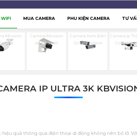
WIFI
MUA CAMERA
PHU KIỆN CAMERA
TƯ VẤ
a Kbvision
Camera Kbvision
Camera Xem Biển
Camera Ip Thâ
tarlight
4K Siêu Nét
Số Xe Kbvision
Color Kbvi
CAMERA IP ULTRA 3K KBVISIO
hiệu quả thông qua điện thoại di động không nên bỏ lỡ. Với