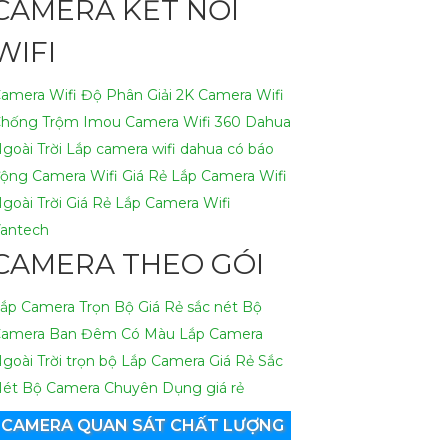
CAMERA KẾT NỐI
WIFI
amera Wifi Độ Phân Giải 2K
Camera Wifi
hống Trộm Imou
Camera Wifi 360 Dahua
goài Trời
Lắp camera wifi dahua có báo
động
Camera Wifi Giá Rẻ
Lắp Camera Wifi
goài Trời Giá Rẻ
Lắp Camera Wifi
antech
CAMERA THEO GÓI
ắp Camera Trọn Bộ Giá Rẻ sắc nét
Bộ
amera Ban Đêm Có Màu
Lắp Camera
goài Trời trọn bộ
Lắp Camera Giá Rẻ Sắc
ét
Bộ Camera Chuyên Dụng giá rẻ
CAMERA QUAN SÁT CHẤT LƯỢNG