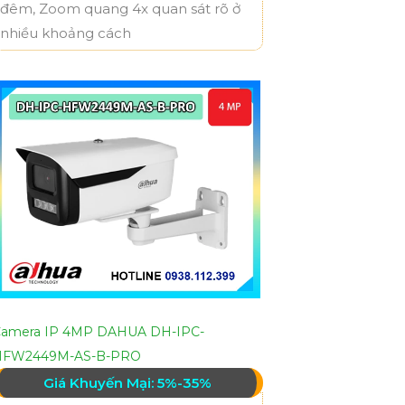
đêm, Zoom quang 4x quan sát rõ ở
nhiều khoảng cách
amera IP 4MP DAHUA DH-IPC-
HFW2449M-AS-B-PRO
Giá Khuyến Mại: 5%-35%