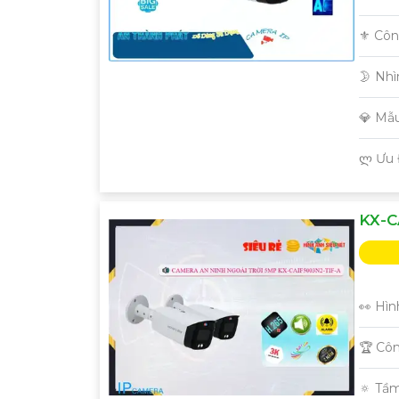
⚜️ Cô
🌛 Nh
💎 Mẫ
️ლ Ưu
KX-C
👀 Hìn
🏆 Cô
🔅 Tầ