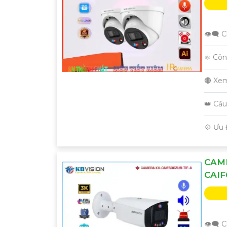
👁️‍🗨
⚛️ Cô
🔴 Xe
👑 Cấ
️💠 Ưu
CAME
CAIF
👁️‍🗨