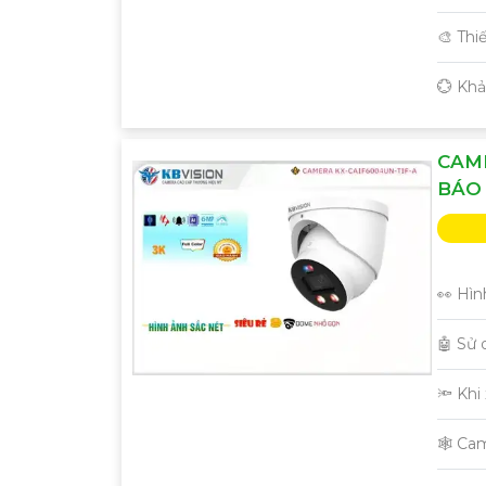
🎨 Thi
️💮 Kh
CAME
BÁO
👀 Hìn
🤖️ Sử
🔦 Khi
🕸️ Ca