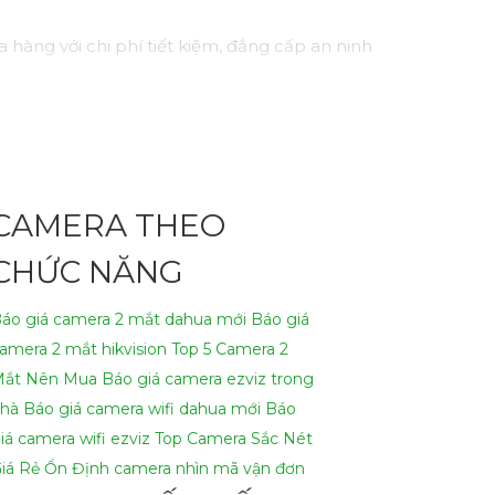
àng với chi phí tiết kiệm, đẳng cấp an ninh
CAMERA THEO
CHỨC NĂNG
áo giá camera 2 mắt dahua mới
Báo giá
amera 2 mắt hikvision
Top 5 Camera 2
ắt Nên Mua
Báo giá camera ezviz trong
hà
Báo giá camera wifi dahua mới
Báo
iá camera wifi ezviz
Top Camera Sắc Nét
iá Rẻ Ổn Định
camera nhìn mã vận đơn