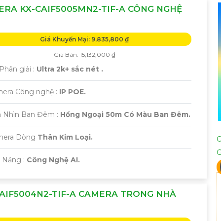
RA KX-CAIF5005MN2-TIF-A CÔNG NGHỆ
Giá Khuyến Mại: 9,835,800 ₫
Giá Bán: 15,132,000 ₫
Phân giải :
Ultra 2k+ sắc nét .
mera Công nghệ :
IP POE.
 Nhìn Ban Đêm :
Hồng Ngoại 50m Có Màu Ban Đêm.
amera Dòng
Thân Kim Loại.
ả Năng :
Công Nghệ AI.
AIF5004N2-TIF-A CAMERA TRONG NHÀ