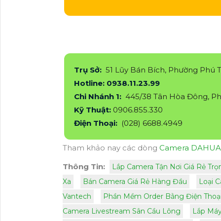
Trụ Sở:
51 Lũy Bán Bích, Phường Phú 
Hotline: 0938.11.23.99
Chi Nhánh 1:
445/38 Tân Hòa Đông, Ph
Kỹ Thuật:
0906.855.330
Điện Thoại:
(028) 6688.4949
Tham khảo nay các dòng
Camera DAHUA
Thông Tin:
Lắp Camera Tận Nơi Giá Rẻ Trọ
Xa
Bán Camera Giá Rẻ Hàng Đầu
Loại 
Vantech
Phần Mềm Order Bằng Điện Thoạ
Camera Livestream Sân Cầu Lông
Lắp Máy