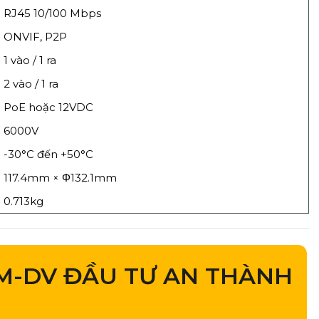
RJ45 10/100 Mbps
ONVIF, P2P
1 vào / 1 ra
2 vào / 1 ra
PoE hoặc 12VDC
6000V
-30°C đến +50°C
117.4mm × Φ132.1mm
0.713kg
M-DV ĐẦU TƯ AN THÀNH