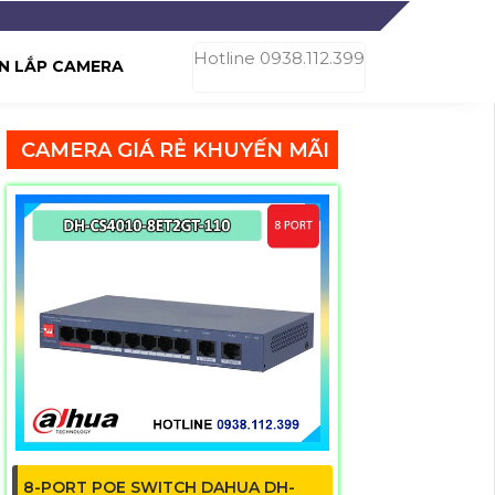
Hotline 0938.112.399
N LẮP CAMERA
CAMERA GIÁ RẺ KHUYẾN MÃI
8-PORT POE SWITCH DAHUA DH-