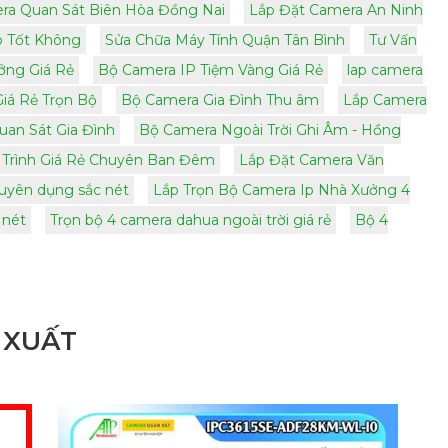
ra Quan Sát Biên Hòa Đồng Nai
Lắp Đặt Camera An Ninh
ó Tốt Không
Sửa Chữa Máy Tính Quận Tân Bình
Tư Vấn
ng Giá Rẻ
Bộ Camera IP Tiệm Vàng Giá Rẻ
lap camera
Giá Rẻ Trọn Bộ
Bộ Camera Gia Đình Thu âm
Lắp Camera
an Sát Gia Đình
Bộ Camera Ngoài Trời Ghi Âm - Hồng
 Trình Giá Rẻ Chuyên Ban Đêm
Lắp Đặt Camera Văn
uyên dụng sắc nét
Lắp Trọn Bộ Camera Ip Nhà Xưởng 4
 nét
Trọn bộ 4 camera dahua ngoài trời giá rẻ
Bộ 4
 XUẤT