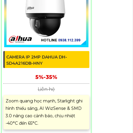
CAMERA IP 2MP DAHUA DH-
SD4A216DB-HNY
5%-35%
Liên hệ
Zoom quang học mạnh, Starlight ghi
hình thiếu sáng, AI WizSense & SMD
3.0 nâng cao cảnh báo, chịu nhiệt
-40°C đến 65°C.