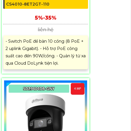
CS4010-8ET2GT-110
5%-35%
liên hệ
- Switch PoE để bàn 10 cổng (8 PoE +
2 uplink Gigabit). - Hỗ trợ PoE công
suất cao đến 90W/cổng. - Quản lý từ xa
qua Cloud DoLynk tiện lợi.