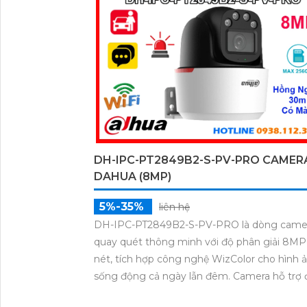
DH-IPC-PT2849B2-S-PV-PRO CAMER
DAHUA (8MP)
5%-35%
liên hệ
DH-IPC-PT2849B2-S-PV-PRO là dòng came
quay quét thông minh với độ phân giải 8MP
nét, tích hợp công nghệ WizColor cho hình 
sống động cả ngày lẫn đêm. Camera hỗ trợ
thoại 2 chiều, phát hiện chính xác người và