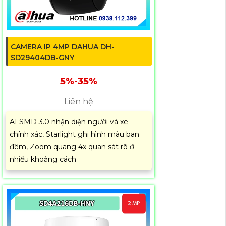
CAMERA IP 4MP DAHUA DH-
SD29404DB-GNY
5%-35%
Liên hệ
AI SMD 3.0 nhận diện người và xe
chính xác, Starlight ghi hình màu ban
đêm, Zoom quang 4x quan sát rõ ở
nhiều khoảng cách