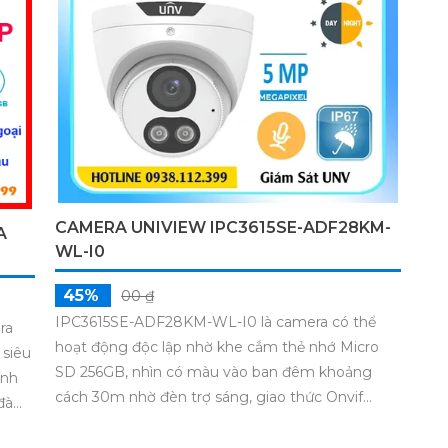
CAMERA UNIVIEW IPC3615SE-ADF28KM-
A
WL-I0
45%
00 ₫
IPC3615SE-ADF28KM-WL-I0 là camera có thể
ra
hoạt động độc lập nhờ khe cắm thẻ nhớ Micro
 siêu
SD 256GB, nhìn có màu vào ban đêm khoảng
ảnh
cách 30m nhờ đèn trợ sáng, giao thức Onvif
 đàm
trang bị công nghệ IP POE cấp nguồn qua dây
mạng, khả năng chống ngược sáng WDR 120db,