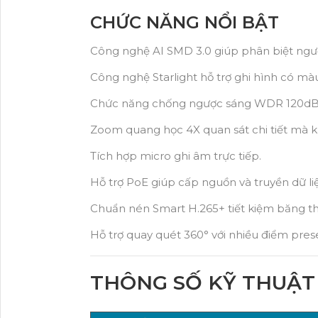
CHỨC NĂNG NỔI BẬT
Công nghệ AI SMD 3.0 giúp phân biệt ngườ
Công nghệ Starlight hỗ trợ ghi hình có mà
Chức năng chống ngược sáng WDR 120dB c
Zoom quang học 4X quan sát chi tiết mà k
Tích hợp micro ghi âm trực tiếp.
Hỗ trợ PoE giúp cấp nguồn và truyền dữ l
Chuẩn nén Smart H.265+ tiết kiệm băng th
Hỗ trợ quay quét 360° với nhiều điểm prese
THÔNG SỐ KỸ THUẬT