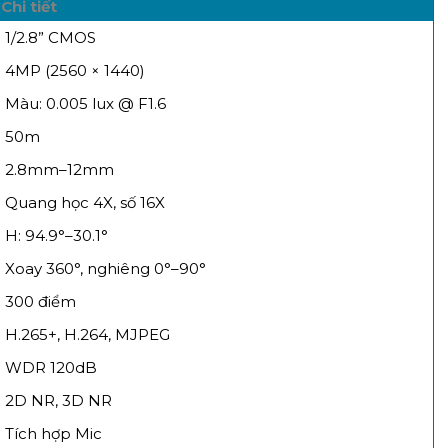
Chi tiết
1/2.8” CMOS
4MP (2560 × 1440)
Màu: 0.005 lux @ F1.6
50m
2.8mm–12mm
Quang học 4X, số 16X
H: 94.9°–30.1°
Xoay 360°, nghiêng 0°–90°
300 điểm
H.265+, H.264, MJPEG
WDR 120dB
2D NR, 3D NR
Tích hợp Mic