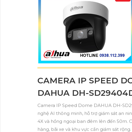
CAMERA IP SPEED D
DAHUA DH-SD29404
Camera IP Speed Dome DAHUA DH-SD294
nghệ AI thông minh, hỗ trợ giám sát an ni
4X và hồng ngoại ban đêm lên đến 50m. C
hàng, bãi xe và khu vực cần giám sát rộng.