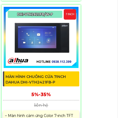
MÀN HÌNH CHUÔNG CỬA 7INCH
DAHUA DHI-VTH2421FB-P
5%-35%
liên hệ
– Màn hình cảm ứng Color 7-inch TFT