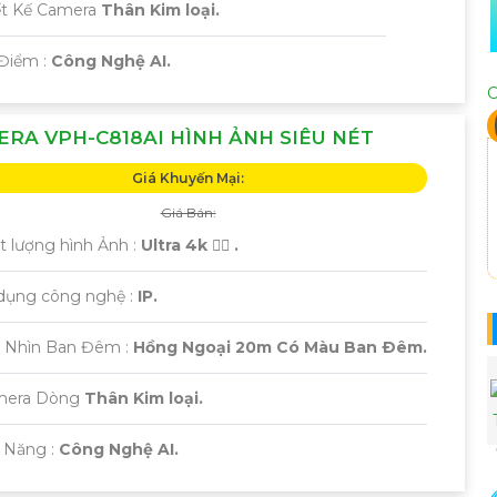
ết Kế Camera
Thân Kim loại.
 Điểm :
Công Nghệ AI.
C
RA VPH-C818AI HÌNH ẢNH SIÊU NÉT
Giá Khuyến Mại:
Giá Bán:
t lượng hình Ảnh :
Ultra 4k 👍🏾 .
 dụng công nghệ :
IP.
 Nhìn Ban Đêm :
Hồng Ngoại 20m Có Màu Ban Ðêm.
amera Dòng
Thân Kim loại.
ả Năng :
Công Nghệ AI.