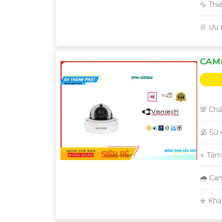
🔩 Thi
️💠 Ưu
CAME
💯 Chấ
🕉️ Sử
⭐ Tầm
🌧️ C
️☣️ Kh