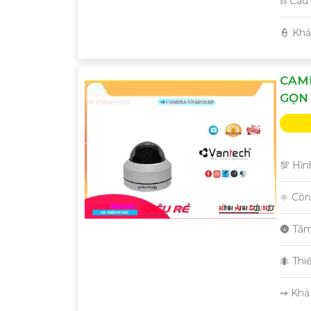
⛓ Cấu
️👮 Kh
CAM
GỌN
💯 Hìn
⚛️ Cô
🌚 Tầ
🐜 Thi
️⇝ Khả