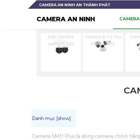
CAMERA AN NINH AN THÀNH PHÁT
CAMERA AN NINH
CAMERA 
Bán Camera
Camera Ip Có Thu
Came
Vantech 360
Âm Vantech
V
CA
Camera SMD Plus là dòng camera chính hãng 