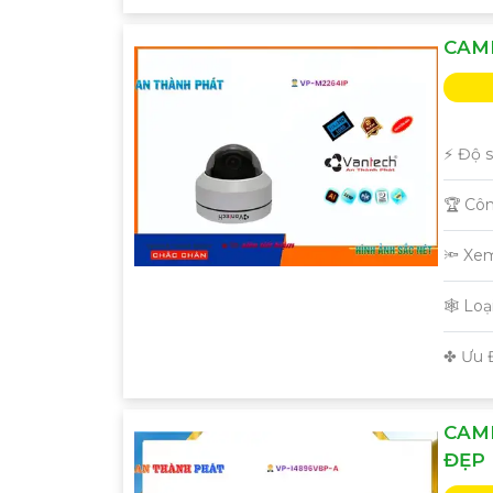
'
CAME
️⚡ Độ 
🏆 Cô
🔦 Xe
🕸️ Lo
️✤ Ưu 
CAME
ĐẸP