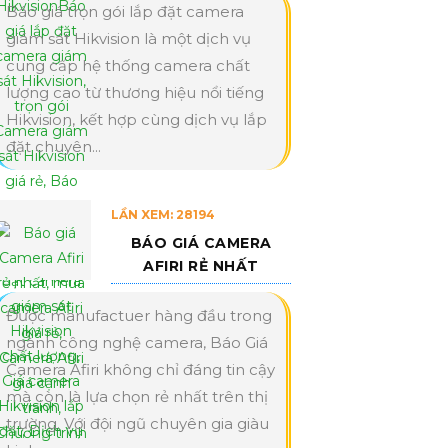
Báo giá trọn gói lắp đặt camera
giám sát Hikvision là một dịch vụ
cung cấp hệ thống camera chất
lượng cao từ thương hiệu nổi tiếng
Hikvision, kết hợp cùng dịch vụ lắp
đặt chuyên...
LẦN XEM: 28194
BÁO GIÁ CAMERA
AFIRI RẺ NHẤT
Được manufactuer hàng đầu trong
ngành công nghệ camera, Báo Giá
Camera Afiri không chỉ đáng tin cậy
mà còn là lựa chọn rẻ nhất trên thị
trường. Với đội ngũ chuyên gia giàu