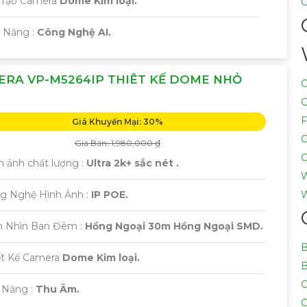
 Tạo Camera
Dome Kim loại.
C
ả Năng :
Công Nghệ AI.
ERA VP-M5264IP THIÊT KẾ DOME NHỎ
C
C
F
Giá Khuyến Mại: 30%
C
Giá Bán: 1,980,000 ₫
C
h ảnh chất lượng :
Ultra 2k+ sắc nét .
W
ng Nghệ Hình Ảnh :
IP POE.
W
m Nhìn Ban Đêm :
Hồng Ngoại 30m Hồng Ngoại SMD.
B
ết Kế Camera
Dome Kim loại.
B
C
 Năng :
Thu Âm.
C