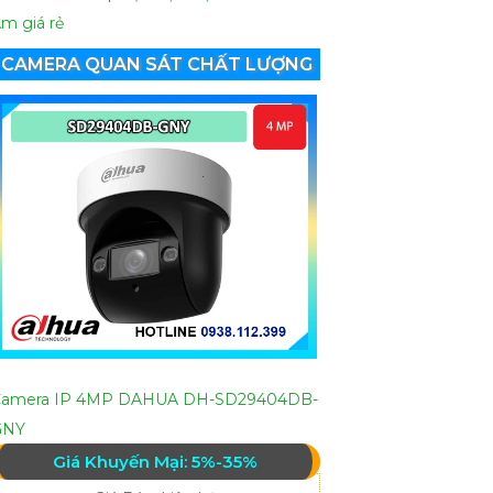
m giá rẻ
CAMERA QUAN SÁT CHẤT LƯỢNG
Camera IP 4MP DAHUA DH-SD29404DB-
GNY
Giá Khuyến Mại: 5%-35%