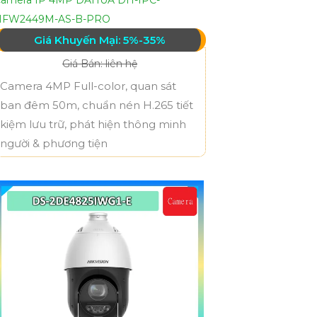
HFW2449M-AS-B-PRO
Giá Khuyến Mại: 5%-35%
Giá Bán: liên hệ
Camera 4MP Full-color, quan sát
ban đêm 50m, chuẩn nén H.265 tiết
kiệm lưu trữ, phát hiện thông minh
người & phương tiện