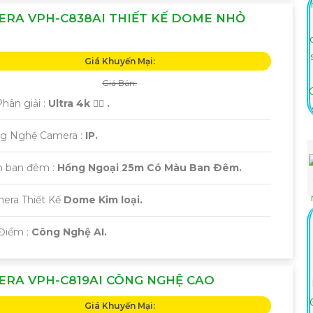
RA VPH-C838AI THIẾT KẾ DOME NHỎ
Giá Khuyến Mại:
Giá Bán:
Phân giải :
Ultra 4k 👍🏾 .
ng Nghệ Camera :
IP.
 ban đêm :
Hồng Ngoại 25m Có Màu Ban Ðêm.
era Thiết Kế
Dome Kim loại.
 Điểm :
Công Nghệ AI.
RA VPH-C819AI CÔNG NGHỆ CAO
Giá Khuyến Mại: