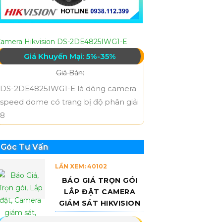
amera Hikvision DS-2DE4825IWG1-E
Giá Khuyến Mại: 5%-35%
Giá Bán:
DS-2DE4825IWG1-E là dòng camera
speed dome có trang bị độ phân giải
8
Góc Tư Vấn
LẦN XEM: 40102
BÁO GIÁ TRỌN GÓI
LẮP ĐẶT CAMERA
GIÁM SÁT HIKVISION