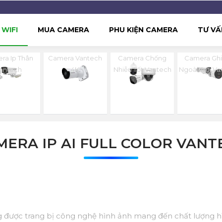
WIFI
MUA CAMERA
PHU KIỆN CAMERA
TƯ VẤ
ra Ip Thân
Camera Vantech
Camera Chống
Camera Gh
antech
4K
Nhiễu Tốt Vantech
Ngoài Trời V
MERA IP AI FULL COLOR VANT
được trang bị công nghệ hình ảnh mang đến chất lượng hìn