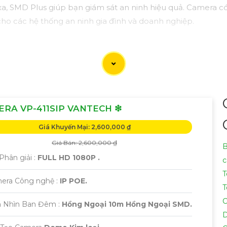
 xa, SMD Plus giúp bạn giám sát an ninh hiệu quả. Camera có
ho các hệ thống an ninh gia đình và doanh nghiệp.
RA VP-411SIP VANTECH ❇
Giá Khuyến Mại: 2,600,000 ₫
Giá Bán: 2,600,000 ₫
B
Phân giải :
FULL HD 1080P .
c
T
mera Công nghệ :
IP POE.
T
C
 Nhìn Ban Đêm :
Hồng Ngoại 10m Hồng Ngoại SMD.
D