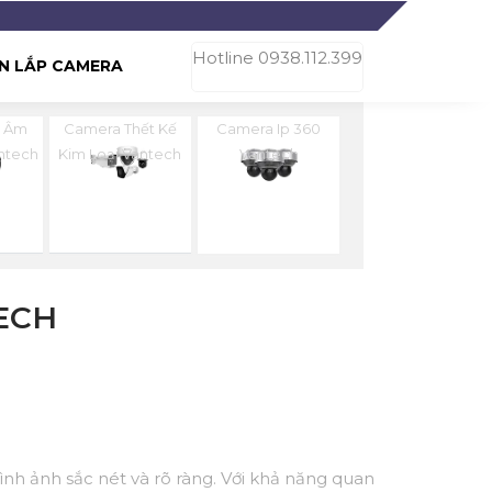
Hotline 0938.112.399
N LẮP CAMERA
i Âm
Camera Thết Kế
Camera Ip 360
antech
Kim Loại Vantech
Vantech
ECH
h ảnh sắc nét và rõ ràng. Với khả năng quan