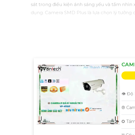
sát trong điều kiện ánh sáng yếu và tầm nhìn
dụng. Camera SMD Plus là lựa chọn lý tưởng c
CAME
👁 Độ 
®️ Ca
✪ Tầm