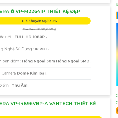
Â
RA ❂ VP-M2264IP THIẾT KỆ ĐẸP
Giá Khuyến Mại: 30%
Giá Bán: 1,800,000 ₫
sắc nét :
FULL HD 1080P .
ng Nghệ Sử Dụng :
IP POE.
m ban đêm :
Hồng Ngoại 30m Hồng Ngoại SMD.
ại Camera
Dome Kim loại.
Điểm :
Thu Âm.
RA VP-I4896VBP-A VANTECH THIẾT KẾ