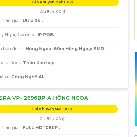
Giá Khuyến Mại: 00 ₫
Giá Bán: 00 ₫
Phân giải :
Ultra 2k .
ng Nghệ Camera :
IP POE.
m ban đêm :
Hồng Ngoại 60m Hồng Ngoại SMD.
mera Dòng
Thân Kim loại.
Điểm :
Công Nghệ AI.
RA VP-I2696BP-A HỒNG NGOẠI
Giá Khuyến Mại: 00 ₫
Giá Bán: 00 ₫
Phân giải :
FULL HD 1080P .
C