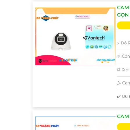
CAME
GỌN
️⚡ Độ 
⚛️ Cô
❂ Xem
🤹 Cam
️✔️ Ưu
CAME