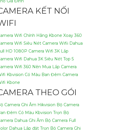
ho Gia Đình
CAMERA KẾT NỐI
WIFI
amera Wifi Chính Hãng Kbone Xoay 360
amera Wifi Siêu Nét
Camera Wifii Dahua
ull HD 1080P
Camera Wifi 3K
Lắp
amera Wifi Dahua 3K Siêu Nét
Top 5
amera Wifi 360 Nên Mua
Lắp Camera
ifi Kbvision Có Màu Ban Đêm
Camera
ifi Kbone
CAMERA THEO GÓI
ộ Camera Ghi Âm Hikvision
Bộ Camera
an Đêm Có Màu Kbvision
Trọn Bộ
amera Dahua Ghi Âm
Bộ Camera Full
olor Dahua
Lắp đặt Trọn Bộ Camera Ghi