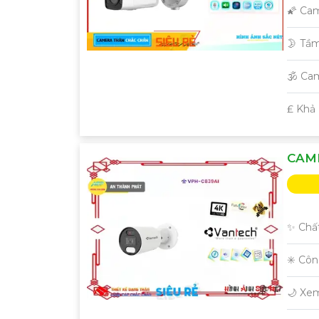
🌠 Ca
🌛 Tầ
🕉️ Ca
️₤ Khả
CAME
✨ Chất
✳️ Cô
🌙 Xe