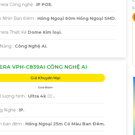
mera Công nghệ :
IP POE.
m Nhìn Ban Đêm :
Hồng Ngoại 60m Hồng Ngoại SMD.
mera Thiết Kế
Dome Kim loại.
 Năng :
Công Nghệ AI.
RA VPH-C839AI CÔNG NGHỆ AI
Giá Khuyến Mại:
Giá Bán:
 lượng hình :
Ultra 4k 👍🏾 .
ng Nghệ :
IP.
m ban đêm :
Hồng Ngoại 25m Có Màu Ban Ðêm.