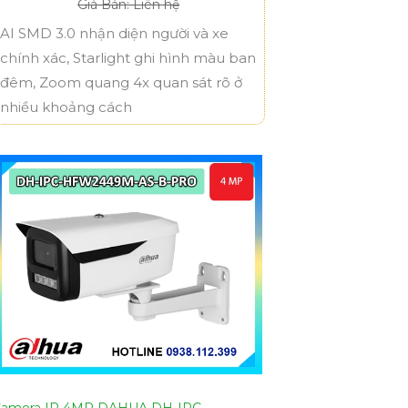
Giá Bán: Liên hệ
AI SMD 3.0 nhận diện người và xe
chính xác, Starlight ghi hình màu ban
đêm, Zoom quang 4x quan sát rõ ở
nhiều khoảng cách
amera IP 4MP DAHUA DH-IPC-