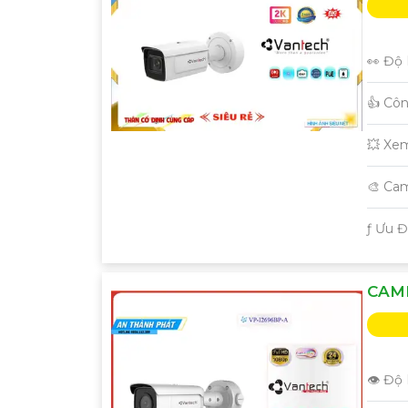
👀 Độ 
👍 Cô
💥 Xe
🎨 Ca
️ƒ Ưu 
CAME
👁 Độ 